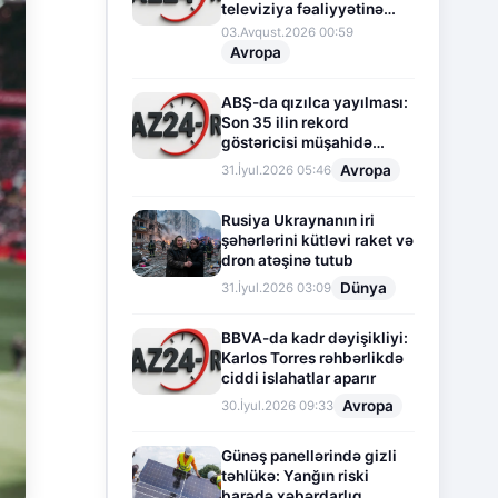
televiziya fəaliyyətinə
fasilə verir
03.Avqust.2026 00:59
Avropa
ABŞ-da qızılca yayılması:
Son 35 ilin rekord
göstəricisi müşahidə
olunur
Avropa
31.İyul.2026 05:46
Rusiya Ukraynanın iri
şəhərlərini kütləvi raket və
dron atəşinə tutub
Dünya
31.İyul.2026 03:09
BBVA-da kadr dəyişikliyi:
Karlos Torres rəhbərlikdə
ciddi islahatlar aparır
Avropa
30.İyul.2026 09:33
Günəş panellərində gizli
təhlükə: Yanğın riski
barədə xəbərdarlıq