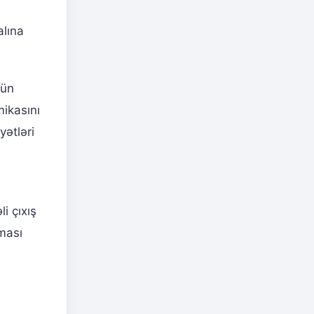
alına
tün
mikasını
ətləri
i çıxış
lması