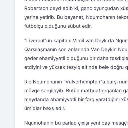
Robertson qeyd edib ki, gənc oyunçudan xüsus
yerinə yetirib. Bu bəyanat, Nqumohanın təkcə 
futbolçu olduğunu sübut edir.
"Liverpul"un kapitanı Vircil van Deyk də Nqum
Qarşılaşmanın son anlarında Van Deykin Nqu
qədər əhəmiyyətli olduğunu bir daha təsdiq
etdiyini və yüksək təzyiq altında belə doğru qə
Rio Nqumohanın "Vulverhempton"a qarşı nümay
mövqe sərgiləyib. Bütün mətbuat orqanları gən
meydanda əhəmiyyətli bir fərq yaratdığını x
ümidlər bəxş edir.
Nqumohanın bu parlaq çıxışı yeni baş məşqçi