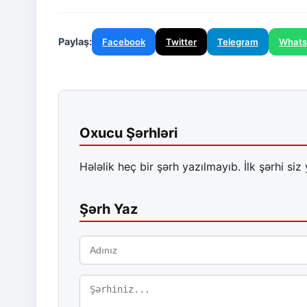
Paylaş:
Facebook
Twitter
Telegram
What
Oxucu Şərhləri
Hələlik heç bir şərh yazılmayıb. İlk şərhi siz 
Şərh Yaz