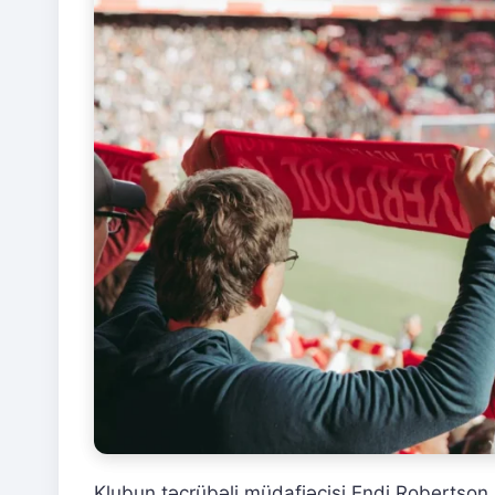
Klubun təcrübəli müdafiəçisi Endi Robertson