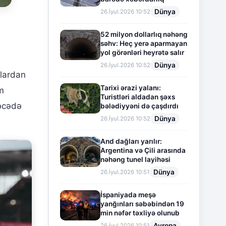
Dünya
26.İyul.2026 10:52
52 milyon dollarlıq nəhəng
səhv: Heç yerə aparmayan
yol görənləri heyrətə salır
Dünya
26.İyul.2026 10:52
alardan
Tarixi ərazi yalanı:
m
Turistləri aldadan şəxs
rəcədə
bələdiyyəni də çaşdırdı
Dünya
26.İyul.2026 10:52
And dağları yarılır:
Argentina və Çili arasında
nəhəng tunel layihəsi
Dünya
26.İyul.2026 10:51
İspaniyada meşə
yanğınları səbəbindən 19
min nəfər təxliyə olunub
Avropa
26.İyul.2026 10:51