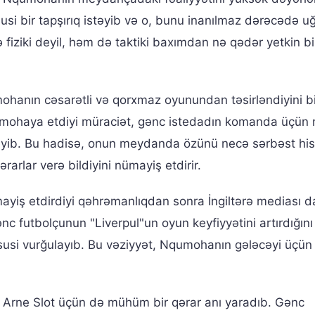
i bir tapşırıq istəyib və o, bunu inanılmaz dərəcədə uğ
fiziki deyil, həm də taktiki baxımdan nə qədər yetkin bi
ohanın cəsarətli və qorxmaz oyunundan təsirləndiyini bil
mohaya etdiyi müraciət, gənc istedadın komanda üçün 
ləyib. Bu hadisə, onun meydanda özünü necə sərbəst hi
rarlar verə bildiyini nümayiş etdirir.
iş etdirdiyi qəhrəmanlıqdan sonra İngiltərə mediası da
c futbolçunun "Liverpul"un oyun keyfiyyətini artırdığını
üsusi vurğulayıb. Bu vəziyyət, Nqumohanın gələcəyi üçü
 Arne Slot üçün də mühüm bir qərar anı yaradıb. Gənc