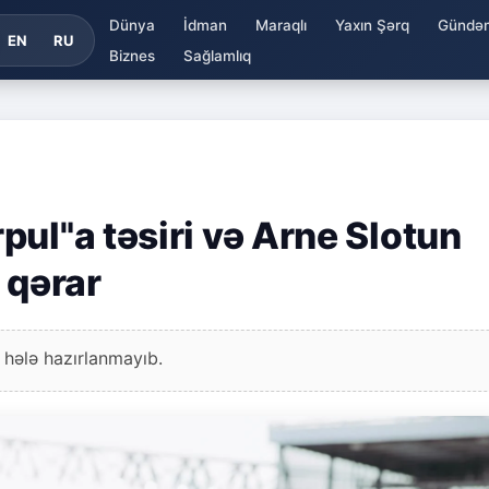
Dünya
İdman
Maraqlı
Yaxın Şərq
Gündə
EN
RU
Biznes
Sağlamlıq
ul"a təsiri və Arne Slotun
 qərar
 hələ hazırlanmayıb.