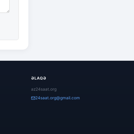
ƏLAQƏ
az24saat.org
24saat.org@gmail.com