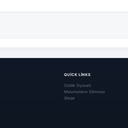
QUICK LINKS
Gizlilik Siyasəti
Məlumatların Silinməsi
Əlaqə