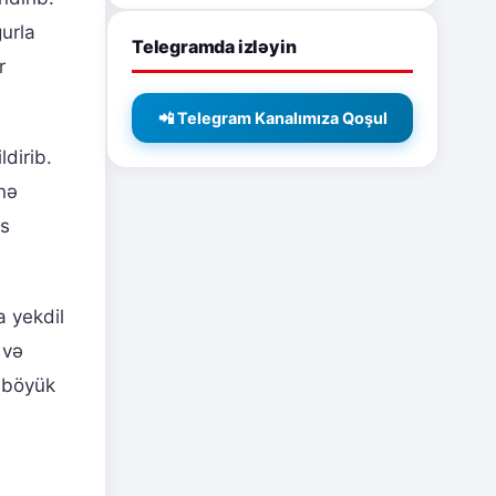
urla
Telegramda izləyin
r
📲 Telegram Kanalımıza Qoşul
dirib.
nə
ss
 yekdil
 və
n böyük