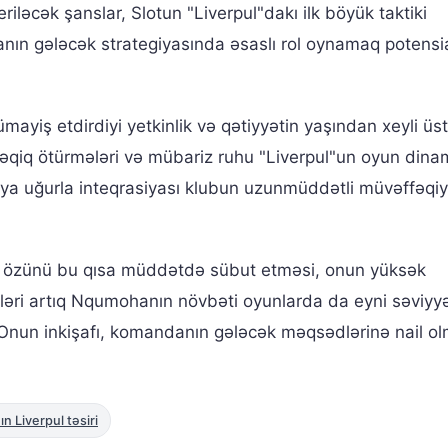
əcək şanslar, Slotun "Liverpul"dakı ilk böyük taktiki
nın gələcək strategiyasında əsaslı rol oynamaq potensi
iş etdirdiyi yetkinlik və qətiyyətin yaşından xeyli üs
dəqiq ötürmələri və mübariz ruhu "Liverpul"un oyun dina
ya uğurla inteqrasiyası klubun uzunmüddətli müvəffəqiyy
a özünü bu qısa müddətdə sübut etməsi, onun yüksək
şləri artıq Nqumohanın növbəti oyunlarda da eyni səviyyəl
r. Onun inkişafı, komandanın gələcək məqsədlərinə nail o
 Liverpul təsiri