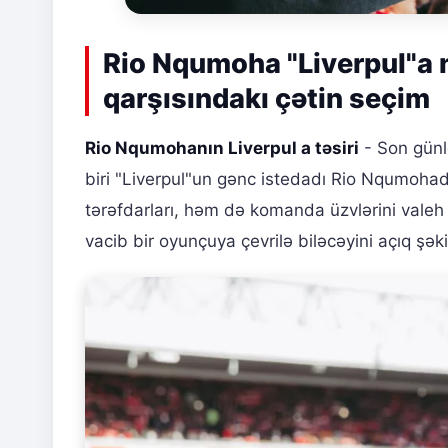
Rio Nqumoha "Liverpul"a n
qarşısındakı çətin seçim
Rio Nqumohanın Liverpul a təsiri
- Son günl
biri "Liverpul"un gənc istedadı Rio Nqumoh
tərəfdarları, həm də komanda üzvlərini valeh
vacib bir oyunçuya çevrilə biləcəyini açıq şək