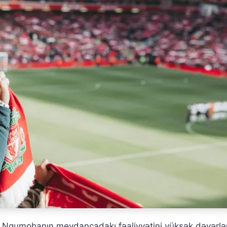
, Nqumohanın meydançadakı fəaliyyətini yüksək dəyərlən