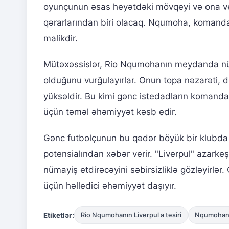
oyunçunun əsas heyətdəki mövqeyi və ona veril
qərarlarından biri olacaq. Nqumoha, komanda
malikdir.
Mütəxəssislər, Rio Nqumohanın meydanda nümay
olduğunu vurğulayırlar. Onun topa nəzarəti, 
yüksəldir. Bu kimi gənc istedadların komanda
üçün təməl əhəmiyyət kəsb edir.
Gənc futbolçunun bu qədər böyük bir klubd
potensialından xəbər verir. "Liverpul" azarke
nümayiş etdirəcəyini səbirsizliklə gözləyirlə
üçün həlledici əhəmiyyət daşıyır.
Etiketlər:
Rio Nqumohanın Liverpul a təsiri
Nqumohanın