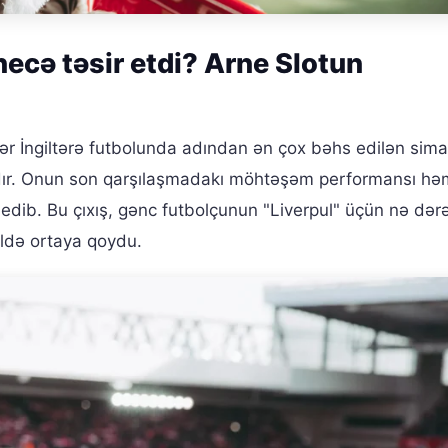
ecə təsir etdi? Arne Slotun
ər İngiltərə futbolunda adından ən çox bəhs edilən sim
adır. Onun son qarşılaşmadakı möhtəşəm performansı hə
 edib. Bu çıxış, gənc futbolçunun "Liverpul" üçün nə də
ildə ortaya qoydu.