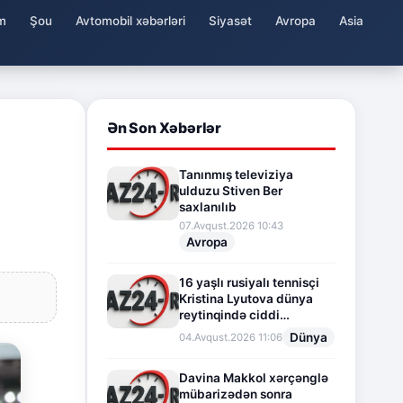
m
Şou
Avtomobil xəbərləri
Siyasət
Avropa
Asia
Ən Son Xəbərlər
Tanınmış televiziya
ulduzu Stiven Ber
saxlanılıb
07.Avqust.2026 10:43
Avropa
16 yaşlı rusiyalı tennisçi
Kristina Lyutova dünya
reytinqində ciddi
irəliləyişə imza atdı
Dünya
04.Avqust.2026 11:06
Davina Makkol xərçənglə
mübarizədən sonra