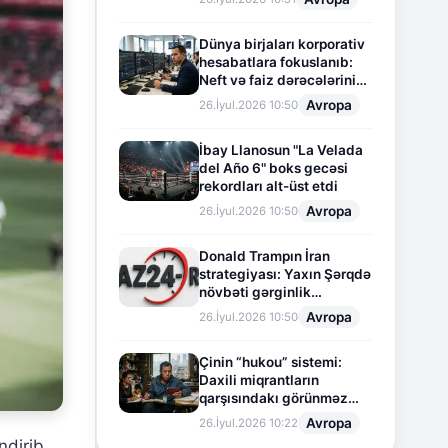
Dünya birjaları korporativ
hesabatlara fokuslanıb:
Neft və faiz dərəcələrinin
təsiri altında cari vəziyyət
Avropa
26.İyul.2026 10:50
İbay Llanosun "La Velada
del Año 6" boks gecəsi
rekordları alt-üst etdi
Avropa
26.İyul.2026 10:50
Donald Trampın İran
strategiyası: Yaxın Şərqdə
növbəti gərginlik
mərhələsi
Avropa
26.İyul.2026 10:50
Çinin “hukou” sistemi:
Daxili miqrantların
qarşısındakı görünməz
sədd
Avropa
26.İyul.2026 10:22
dirib.