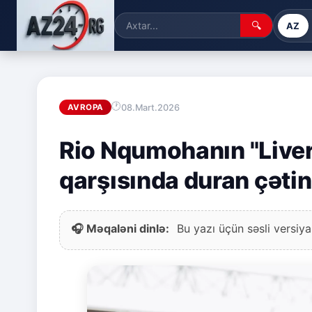
🔍
AZ
08.Mart.2026
AVROPA
Rio Nqumohanın "Liverp
qarşısında duran çətin
🎧 Məqaləni dinlə:
Bu yazı üçün səsli versiya