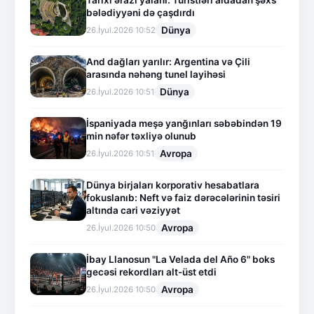
bələdiyyəni də çaşdırdı
Dünya
26.İyul.2026 10:52
And dağları yarılır: Argentina və Çili
arasında nəhəng tunel layihəsi
Dünya
26.İyul.2026 10:51
İspaniyada meşə yanğınları səbəbindən 19
min nəfər təxliyə olunub
Avropa
26.İyul.2026 10:51
Dünya birjaları korporativ hesabatlara
fokuslanıb: Neft və faiz dərəcələrinin təsiri
altında cari vəziyyət
Avropa
26.İyul.2026 10:50
İbay Llanosun "La Velada del Año 6" boks
gecəsi rekordları alt-üst etdi
Avropa
26.İyul.2026 10:50