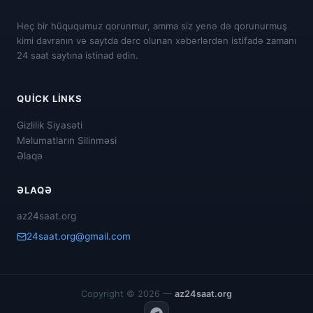
Heç bir hüququmuz qorunmur, amma siz yenə də qorunurmuş
kimi davranın və saytda dərc olunan xəbərlərdən istifadə zamanı
24 saat saytına istinad edin.
QUICK LINKS
Gizlilik Siyasəti
Məlumatların Silinməsi
Əlaqə
ƏLAQƏ
az24saat.org
24saat.org@gmail.com
Copyright © 2026 —
az24saat.org