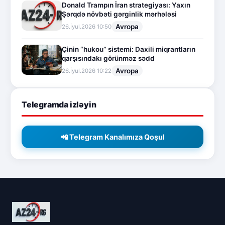
Donald Trampın İran strategiyası: Yaxın
Şərqdə növbəti gərginlik mərhələsi
Avropa
26.İyul.2026 10:50
Çinin “hukou” sistemi: Daxili miqrantların
qarşısındakı görünməz sədd
Avropa
26.İyul.2026 10:22
Telegramda izləyin
📲 Telegram Kanalımıza Qoşul