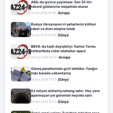
ABŞ-da qızılca yayılması: Son 35 ilin
rekord göstəricisi müşahidə olunur
Avropa
31.İyul.2026 05:46
Rusiya Ukraynanın iri şəhərlərini kütləvi
raket və dron atəşinə tutub
Dünya
31.İyul.2026 03:09
BBVA-da kadr dəyişikliyi: Karlos Torres
rəhbərlikdə ciddi islahatlar aparır
Avropa
30.İyul.2026 09:33
Günəş panellərində gizli təhlükə: Yanğın
riski barədə xəbərdarlıq
Dünya
26.İyul.2026 10:52
52 milyon dollarlıq nəhəng səhv: Heç yerə
aparmayan yol görənləri heyrətə salır
Dünya
26.İyul.2026 10:52
Tarixi ərazi yalanı: Turistləri aldadan şəxs