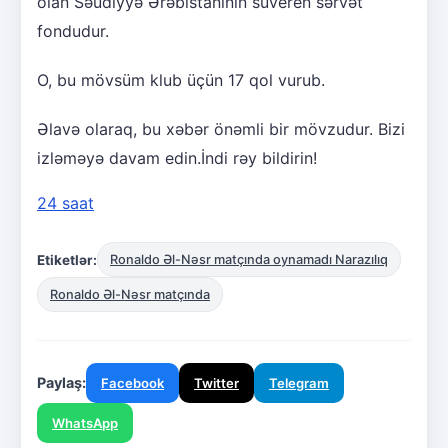
olan Səudiyyə Ərəbistanının suveren sərvət
fondudur.
O, bu mövsüm klub üçün 17 qol vurub.
Əlavə olaraq, bu xəbər önəmli bir mövzudur. Bizi
izləməyə davam edin.İndi rəy bildirin!
24 saat
Etiketlər:
Ronaldo Əl-Nəsr matçında oynamadı Narazılıq
Ronaldo Əl-Nəsr matçında
Paylaş:
Facebook
Twitter
Telegram
WhatsApp