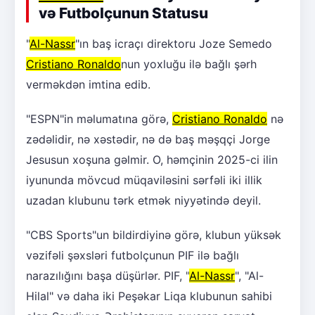
və Futbolçunun Statusu
"
Al-Nassr
"ın baş icraçı direktoru Joze Semedo
Cristiano Ronaldo
nun yoxluğu ilə bağlı şərh
verməkdən imtina edib.
"ESPN"in məlumatına görə,
Cristiano Ronaldo
nə
zədəlidir, nə xəstədir, nə də baş məşqçi Jorge
Jesusun xoşuna gəlmir. O, həmçinin 2025-ci ilin
iyununda mövcud müqaviləsini sərfəli iki illik
uzadan klubunu tərk etmək niyyətində deyil.
"CBS Sports"un bildirdiyinə görə, klubun yüksək
vəzifəli şəxsləri futbolçunun PIF ilə bağlı
narazılığını başa düşürlər. PIF, "
Al-Nassr
", "Al-
Hilal" və daha iki Peşəkar Liqa klubunun sahibi