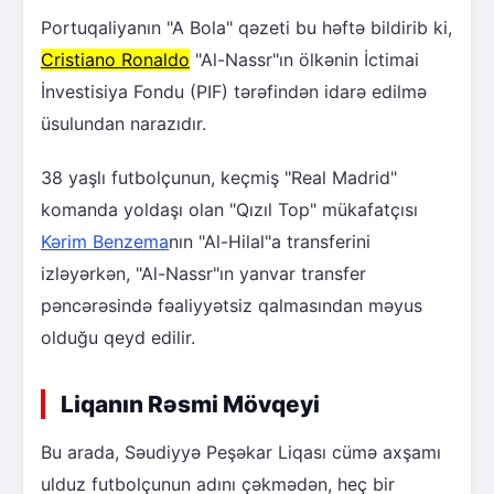
Portuqaliyanın "A Bola" qəzeti bu həftə bildirib ki,
Cristiano Ronaldo
"Al-Nassr"ın ölkənin İctimai
İnvestisiya Fondu (PIF) tərəfindən idarə edilmə
üsulundan narazıdır.
38 yaşlı futbolçunun, keçmiş "Real Madrid"
komanda yoldaşı olan "Qızıl Top" mükafatçısı
Kərim Benzema
nın "Al-Hilal"a transferini
izləyərkən, "Al-Nassr"ın yanvar transfer
pəncərəsində fəaliyyətsiz qalmasından məyus
olduğu qeyd edilir.
Liqanın Rəsmi Mövqeyi
Bu arada, Səudiyyə Peşəkar Liqası cümə axşamı
ulduz futbolçunun adını çəkmədən, heç bir