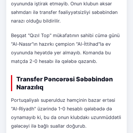
oyununda iştirak etməyib. Onun klubun əksər
səhmdarı ilə transfer fəaliyyətsizliyi səbəbindən
narazı olduğu bildirilir.
Beşqat "Qızıl Top" mükafatının sahibi cümə günü
"Al-Nassr"ın hazırkı çempion "Al-İttihad"la ev
oyununda heyətdə yer almayıb. Komanda bu
matçda 2-0 hesabı ilə qələbə qazanıb.
Transfer Pəncərəsi Səbəbindən
Narazılıq
Portuqaliyalı superulduz həmçinin bazar ertəsi
"Al-Riyadh" üzərində 1-0 hesablı qələbədə də
oynamayıb ki, bu da onun klubdakı uzunmüddətli
gələcəyi ilə bağlı suallar doğurub.