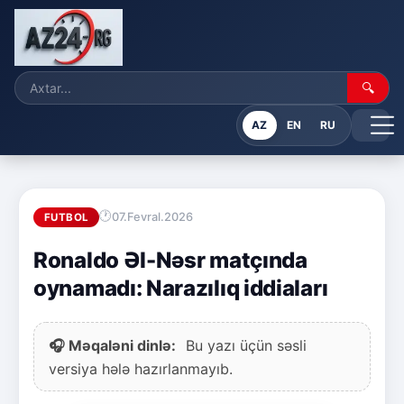
🔍
AZ
EN
RU
07.Fevral.2026
FUTBOL
Ronaldo Əl-Nəsr matçında
oynamadı: Narazılıq iddiaları
🎧 Məqaləni dinlə:
Bu yazı üçün səsli
versiya hələ hazırlanmayıb.