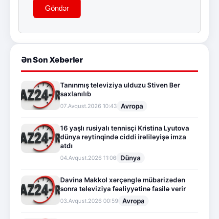
Göndər
Ən Son Xəbərlər
Tanınmış televiziya ulduzu Stiven Ber
saxlanılıb
Avropa
07.Avqust.2026 10:43
16 yaşlı rusiyalı tennisçi Kristina Lyutova
dünya reytinqində ciddi irəliləyişə imza
atdı
Dünya
04.Avqust.2026 11:06
Davina Makkol xərçənglə mübarizədən
sonra televiziya fəaliyyətinə fasilə verir
Avropa
03.Avqust.2026 00:59