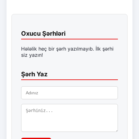
Oxucu Şərhləri
Hələlik heç bir şərh yazılmayıb. İlk şərhi
siz yazın!
Şərh Yaz