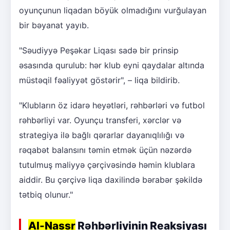
oyunçunun liqadan böyük olmadığını vurğulayan
bir bəyanat yayıb.
"Səudiyyə Peşəkar Liqası sadə bir prinsip
əsasında qurulub: hər klub eyni qaydalar altında
müstəqil fəaliyyət göstərir", – liqa bildirib.
"Klubların öz idarə heyətləri, rəhbərləri və futbol
rəhbərliyi var. Oyunçu transferi, xərclər və
strategiya ilə bağlı qərarlar dayanıqlılığı və
rəqabət balansını təmin etmək üçün nəzərdə
tutulmuş maliyyə çərçivəsində həmin klublara
aiddir. Bu çərçivə liqa daxilində bərabər şəkildə
tətbiq olunur."
Al-Nassr
Rəhbərliyinin Reaksiyası