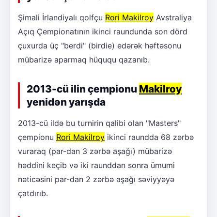
Şimali İrlandiyalı qolfçu
Rori Makilroy
Avstraliya
Açıq Çempionatının ikinci raundunda son dörd
çuxurda üç "berdi" (birdie) edərək həftəsonu
mübarizə aparmaq hüququ qazanıb.
2013-cü ilin çempionu
Makilroy
yenidən yarışda
2013-cü ildə bu turnirin qalibi olan "Masters"
çempionu
Rori Makilroy
ikinci raundda 68 zərbə
vuraraq (par-dan 3 zərbə aşağı) mübarizə
həddini keçib və iki raunddan sonra ümumi
nəticəsini par-dan 2 zərbə aşağı səviyyəyə
çatdırıb.