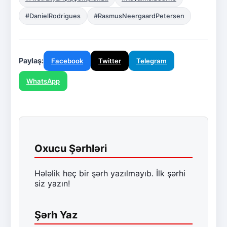
#DanielRodrigues
#RasmusNeergaardPetersen
Paylaş:
Facebook
Twitter
Telegram
WhatsApp
Oxucu Şərhləri
Hələlik heç bir şərh yazılmayıb. İlk şərhi
siz yazın!
Şərh Yaz