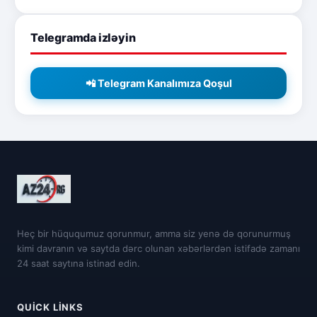
Telegramda izləyin
📲 Telegram Kanalımıza Qoşul
Heç bir hüququmuz qorunmur, amma siz yenə də qorunurmuş
kimi davranın və saytda dərc olunan xəbərlərdən istifadə zamanı
24 saat saytına istinad edin.
QUICK LINKS