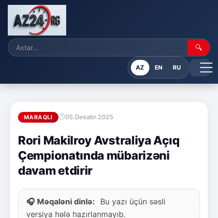
🔍
AZ
EN
RU
05.Dekabr.2025
MARAQLI
Rori Makilroy Avstraliya Açıq
Çempionatında mübarizəni
davam etdirir
🎧 Məqaləni dinlə:
Bu yazı üçün səsli
versiya hələ hazırlanmayıb.