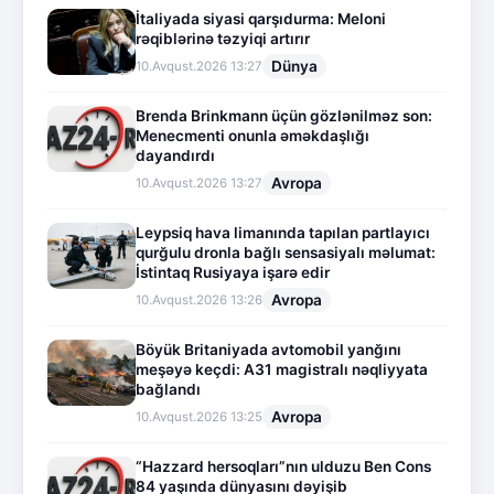
İtaliyada siyasi qarşıdurma: Meloni
rəqiblərinə təzyiqi artırır
Dünya
10.Avqust.2026 13:27
Brenda Brinkmann üçün gözlənilməz son:
Menecmenti onunla əməkdaşlığı
dayandırdı
Avropa
10.Avqust.2026 13:27
Leypsiq hava limanında tapılan partlayıcı
qurğulu dronla bağlı sensasiyalı məlumat:
İstintaq Rusiyaya işarə edir
Avropa
10.Avqust.2026 13:26
Böyük Britaniyada avtomobil yanğını
meşəyə keçdi: A31 magistralı nəqliyyata
bağlandı
Avropa
10.Avqust.2026 13:25
“Hazzard hersoqları”nın ulduzu Ben Cons
84 yaşında dünyasını dəyişib