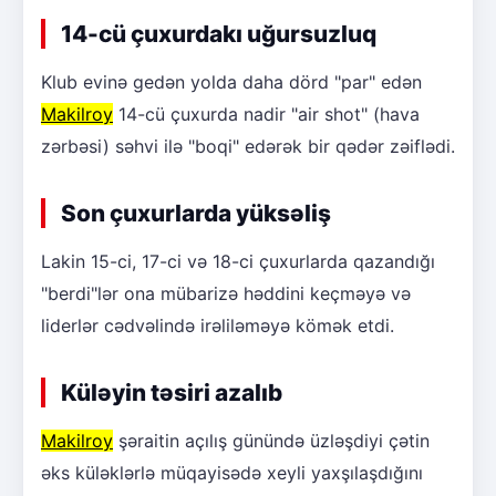
14-cü çuxurdakı uğursuzluq
Klub evinə gedən yolda daha dörd "par" edən
Makilroy
14-cü çuxurda nadir "air shot" (hava
zərbəsi) səhvi ilə "boqi" edərək bir qədər zəiflədi.
Son çuxurlarda yüksəliş
Lakin 15-ci, 17-ci və 18-ci çuxurlarda qazandığı
"berdi"lər ona mübarizə həddini keçməyə və
liderlər cədvəlində irəliləməyə kömək etdi.
Küləyin təsiri azalıb
Makilroy
şəraitin açılış günündə üzləşdiyi çətin
əks küləklərlə müqayisədə xeyli yaxşılaşdığını