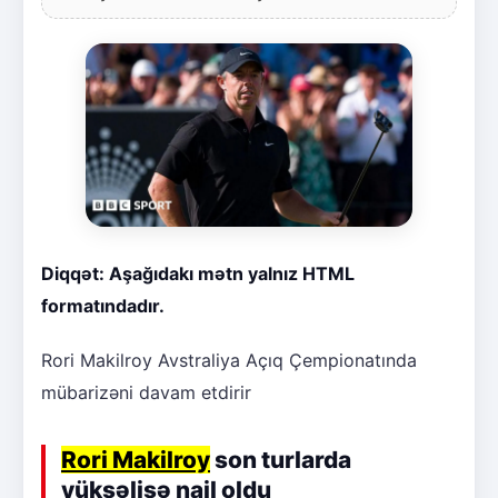
Diqqət: Aşağıdakı mətn yalnız HTML
formatındadır.
Rori Makilroy Avstraliya Açıq Çempionatında
mübarizəni davam etdirir
Rori Makilroy
son turlarda
yüksəlişə nail oldu