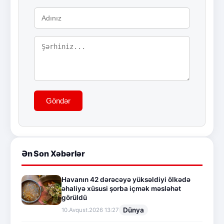
Göndər
Ən Son Xəbərlər
Havanın 42 dərəcəyə yüksəldiyi ölkədə
əhaliyə xüsusi şorba içmək məsləhət
görüldü
Dünya
10.Avqust.2026 13:27