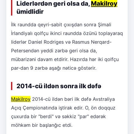
Liderlərdən geri olsa da,
Makilroy
ümidlidir
İlk raundda qeyri-sabit çıxışdan sonra Şimali
İrlandiyalı qolfçu ikinci raundda özünü toplayaraq
liderlər Daniel Rodriges və Rasmus Nerqard-
Petersendən yeddi zərbə geri olsa da,
mübarizəni davam etdirir. Hazırda hər iki qolfçu
par-dan 9 zərbə aşağı nəticə göstərir.
2014-cü ildən sonra ilk dəfə
Makilroy
2014-cü ildən bəri ilk dəfə Avstraliya
Açıq Çempionatında iştirak edir. O, ön doqquz
çuxurda bir "berdi" və səkkiz "par" edərək
möhkəm bir başlanğıc etdi.