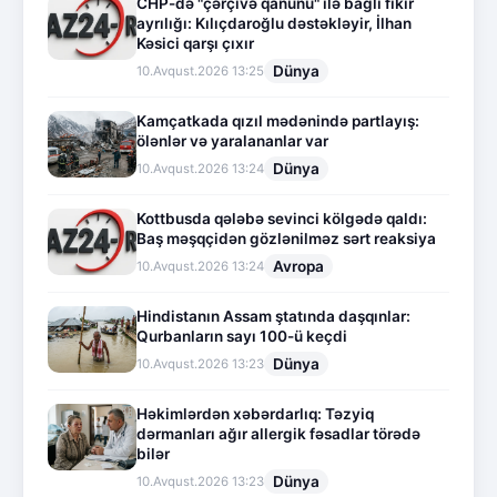
CHP-də "çərçivə qanunu" ilə bağlı fikir
ayrılığı: Kılıçdaroğlu dəstəkləyir, İlhan
Kəsici qarşı çıxır
Dünya
10.Avqust.2026 13:25
Kamçatkada qızıl mədənində partlayış:
ölənlər və yaralananlar var
Dünya
10.Avqust.2026 13:24
Kottbusda qələbə sevinci kölgədə qaldı:
Baş məşqçidən gözlənilməz sərt reaksiya
Avropa
10.Avqust.2026 13:24
Hindistanın Assam ştatında daşqınlar:
Qurbanların sayı 100-ü keçdi
Dünya
10.Avqust.2026 13:23
Həkimlərdən xəbərdarlıq: Təzyiq
dərmanları ağır allergik fəsadlar törədə
bilər
Dünya
10.Avqust.2026 13:23