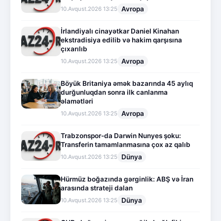
Avropa
10.Avqust.2026 13:25
İrlandiyalı cinayətkar Daniel Kinahan
ekstradisiya edilib və hakim qarşısına
çıxarılıb
Avropa
10.Avqust.2026 13:25
Böyük Britaniya əmək bazarında 45 aylıq
durğunluqdan sonra ilk canlanma
əlamətləri
Avropa
10.Avqust.2026 13:25
Trabzonspor-da Darwin Nunyes şoku:
Transferin tamamlanmasına çox az qalıb
Dünya
10.Avqust.2026 13:25
Hürmüz boğazında gərginlik: ABŞ və İran
arasında strateji dalan
Dünya
10.Avqust.2026 13:25