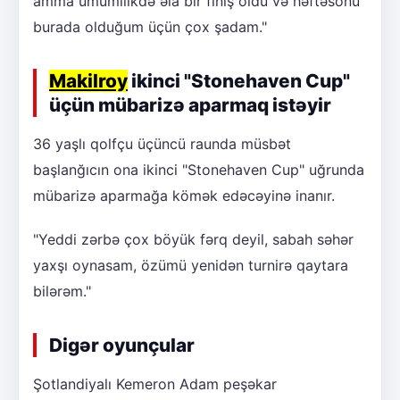
amma ümumilikdə əla bir finiş oldu və həftəsonu
burada olduğum üçün çox şadam."
Makilroy
ikinci "Stonehaven Cup"
üçün mübarizə aparmaq istəyir
36 yaşlı qolfçu üçüncü raunda müsbət
başlanğıcın ona ikinci "Stonehaven Cup" uğrunda
mübarizə aparmağa kömək edəcəyinə inanır.
"Yeddi zərbə çox böyük fərq deyil, sabah səhər
yaxşı oynasam, özümü yenidən turnirə qaytara
bilərəm."
Digər oyunçular
Şotlandiyalı Kemeron Adam peşəkar