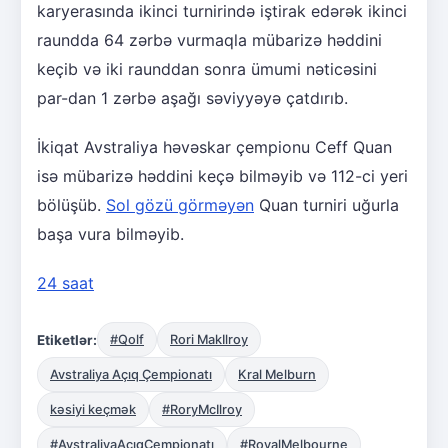
karyerasında ikinci turnirində iştirak edərək ikinci
raundda 64 zərbə vurmaqla mübarizə həddini
keçib və iki raunddan sonra ümumi nəticəsini
par-dan 1 zərbə aşağı səviyyəyə çatdırıb.
İkiqat Avstraliya həvəskar çempionu Ceff Quan
isə mübarizə həddini keçə bilməyib və 112-ci yeri
bölüşüb.
Sol gözü görməyən
Quan turniri uğurla
başa vura bilməyib.
24 saat
Etiketlər:
#Qolf
Rori MakIlroy
Avstraliya Açıq Çempionatı
Kral Melburn
kəsiyi keçmək
#RoryMcIlroy
#AvstraliyaAçıqÇempionatı
#RoyalMelbourne