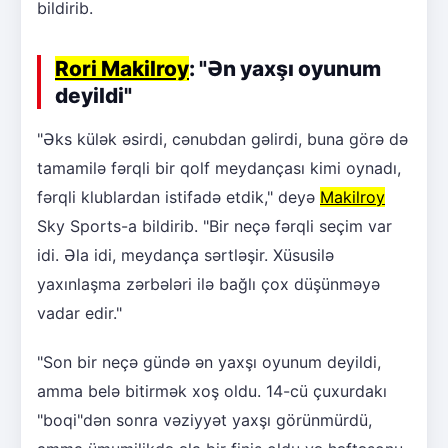
bildirib.
Rori Makilroy
: "Ən yaxşı oyunum
deyildi"
"Əks külək əsirdi, cənubdan gəlirdi, buna görə də
tamamilə fərqli bir qolf meydançası kimi oynadı,
fərqli klublardan istifadə etdik," deyə
Makilroy
Sky Sports-a bildirib. "Bir neçə fərqli seçim var
idi. Əla idi, meydança sərtləşir. Xüsusilə
yaxınlaşma zərbələri ilə bağlı çox düşünməyə
vadar edir."
"Son bir neçə gündə ən yaxşı oyunum deyildi,
amma belə bitirmək xoş oldu. 14-cü çuxurdakı
"boqi"dən sonra vəziyyət yaxşı görünmürdü,