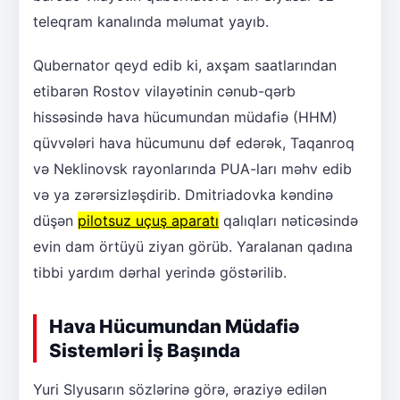
teleqram kanalında məlumat yayıb.
Qubernator qeyd edib ki, axşam saatlarından
etibarən Rostov vilayətinin cənub-qərb
hissəsində hava hücumundan müdafiə (HHM)
qüvvələri hava hücumunu dəf edərək, Taqanroq
və Neklinovsk rayonlarında PUA-ları məhv edib
və ya zərərsizləşdirib. Dmitriadovka kəndinə
düşən
pilotsuz uçuş aparatı
qalıqları nəticəsində
evin dam örtüyü ziyan görüb. Yaralanan qadına
tibbi yardım dərhal yerində göstərilib.
Hava Hücumundan Müdafiə
Sistemləri İş Başında
Yuri Slyusarın sözlərinə görə, əraziyə edilən