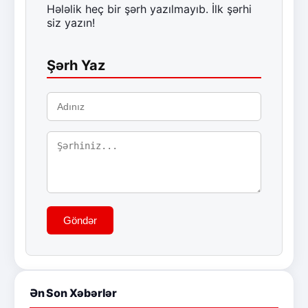
Hələlik heç bir şərh yazılmayıb. İlk şərhi
siz yazın!
Şərh Yaz
Göndər
Ən Son Xəbərlər