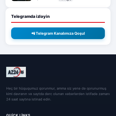
Telegramda izləyin
📲 Telegram Kanalımıza Qoşul
Heç bir hüququmuz qorunmur, amma siz yenə də qorunurmuş
kimi davranın və saytda dərc olunan xəbərlərdən istifadə zamanı
24 saat saytına istinad edin.
QUICK LINKS