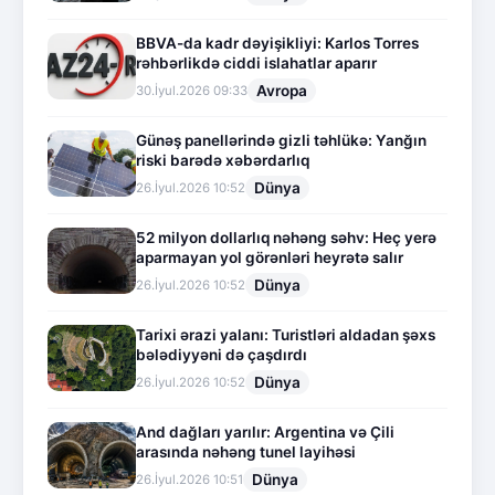
BBVA-da kadr dəyişikliyi: Karlos Torres
rəhbərlikdə ciddi islahatlar aparır
Avropa
30.İyul.2026 09:33
Günəş panellərində gizli təhlükə: Yanğın
riski barədə xəbərdarlıq
Dünya
26.İyul.2026 10:52
52 milyon dollarlıq nəhəng səhv: Heç yerə
aparmayan yol görənləri heyrətə salır
Dünya
26.İyul.2026 10:52
Tarixi ərazi yalanı: Turistləri aldadan şəxs
bələdiyyəni də çaşdırdı
Dünya
26.İyul.2026 10:52
And dağları yarılır: Argentina və Çili
arasında nəhəng tunel layihəsi
Dünya
26.İyul.2026 10:51