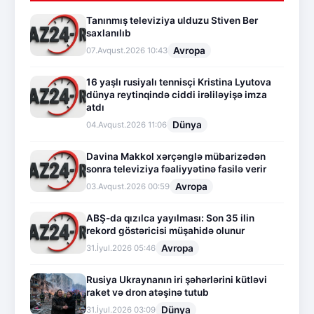
Tanınmış televiziya ulduzu Stiven Ber
saxlanılıb
Avropa
07.Avqust.2026 10:43
16 yaşlı rusiyalı tennisçi Kristina Lyutova
dünya reytinqində ciddi irəliləyişə imza
atdı
Dünya
04.Avqust.2026 11:06
Davina Makkol xərçənglə mübarizədən
sonra televiziya fəaliyyətinə fasilə verir
Avropa
03.Avqust.2026 00:59
ABŞ-da qızılca yayılması: Son 35 ilin
rekord göstəricisi müşahidə olunur
Avropa
31.İyul.2026 05:46
Rusiya Ukraynanın iri şəhərlərini kütləvi
raket və dron atəşinə tutub
Dünya
31.İyul.2026 03:09