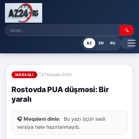
🔍
AZ
EN
RU
27.Noyabr.2025
MARAQLI
Rostovda PUA düşməsi: Bir
yaralı
🎧 Məqaləni dinlə:
Bu yazı üçün səsli
versiya hələ hazırlanmayıb.