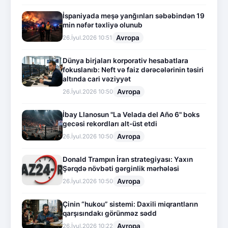
İspaniyada meşə yanğınları səbəbindən 19
min nəfər təxliyə olunub
Avropa
26.İyul.2026 10:51
Dünya birjaları korporativ hesabatlara
fokuslanıb: Neft və faiz dərəcələrinin təsiri
altında cari vəziyyət
Avropa
26.İyul.2026 10:50
İbay Llanosun "La Velada del Año 6" boks
gecəsi rekordları alt-üst etdi
Avropa
26.İyul.2026 10:50
Donald Trampın İran strategiyası: Yaxın
Şərqdə növbəti gərginlik mərhələsi
Avropa
26.İyul.2026 10:50
Çinin “hukou” sistemi: Daxili miqrantların
qarşısındakı görünməz sədd
Avropa
26.İyul.2026 10:22