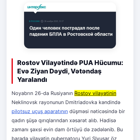
Rostov Vilayətində PUA Hücumu:
Evə Ziyan Dəydi, Vətəndaş
Yaralandı
Noyabrın 26-da Rusiyanın
Rostov vilayətinin
Neklinovsk rayonunun Dmitriadovka kəndində
pilotsuz uçuş aparatının
düşməsi nəticəsində bir
qadın şüşə qırıqlarından xəsarət alıb. Hadisə
zamanı şəxsi evin dam örtüyü də zədələnib. Bu
barədə vilayətin qubernatoru Yuri Slyusar öz