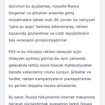
Qurumun bu açıqlaması, xüsusilə Rusiya
blogerləri və şirkətləri arasında geniş
müzakirələrə səbəb olub. Bir çoxları bu vəziyyəti
“qara qu quşu” hadisəsi adlandıraraq, reklam
bazarında gözlənilməz və ciddi dəyişikliklərin
baş verəcəyini proqnozlaşdırırlar.
FAS-ın bu mövqeyi reklam sənayesi üçün
müəyyən aydınlıq gətirsə də, eyni zamanda
gələcəkdə tətbiq oluna biləcək məhdudiyyətlər
barədə xəbərdarlıq rolunu oynayır. Şirkətlər və
fərdlər, reklam kampaniyalarını planlaşdırarkən
bu şərtləri diqqətlə nəzərə almalıdırlar.
Bu qərar, Rusiya hökumətinin internet məkanında
nəzarəti gücləndirmək siyasətinin tərkib hissəsi