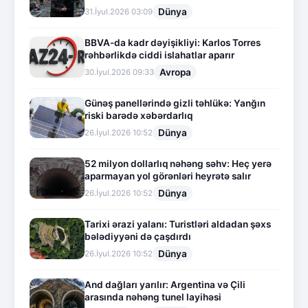
Dünya
31.İyul.2026 03:09
BBVA-da kadr dəyişikliyi: Karlos Torres
rəhbərlikdə ciddi islahatlar aparır
Avropa
30.İyul.2026 09:33
Günəş panellərində gizli təhlükə: Yanğın
riski barədə xəbərdarlıq
Dünya
26.İyul.2026 10:52
52 milyon dollarlıq nəhəng səhv: Heç yerə
aparmayan yol görənləri heyrətə salır
Dünya
26.İyul.2026 10:52
Tarixi ərazi yalanı: Turistləri aldadan şəxs
bələdiyyəni də çaşdırdı
Dünya
26.İyul.2026 10:52
And dağları yarılır: Argentina və Çili
arasında nəhəng tunel layihəsi