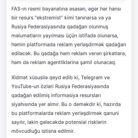
FAS-ın rəsmi bəyanatına əsasən, əgər hər hansı
bir resurs “ekstremist” kimi tanınarsa və ya
Rusiya Federasiyasında qadağan olunmuş
məlumatların yayılması üçün istifadə olunarsa,
həmin platformada reklam yerləşdirmək qadağan
ediləcək. Bu qadağa həm reklam verən şirkətlərə,
həm də reklam agentliklərinə şamil olunacaq.
Xidmət xüsusilə qeyd edib ki, Telegram və
YouTube-un özləri Rusiya Federasiyasında
qadağan edilmiş informasiya resursları
siyahısında yer almır. Bu o deməkdir ki, hazırda
bu platformalarda reklam yerləşdirmək qanuni
sayılır, lakin gələcəkdə potensial risklərin
mövcudluğu istisna edilmir.