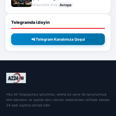
Avropa
26.İyul.2026 10:22
Telegramda izləyin
📲 Telegram Kanalımıza Qoşul
Heç bir hüququmuz qorunmur, amma siz yenə də qorunurmuş
kimi davranın və saytda dərc olunan xəbərlərdən istifadə zamanı
24 saat saytına istinad edin.