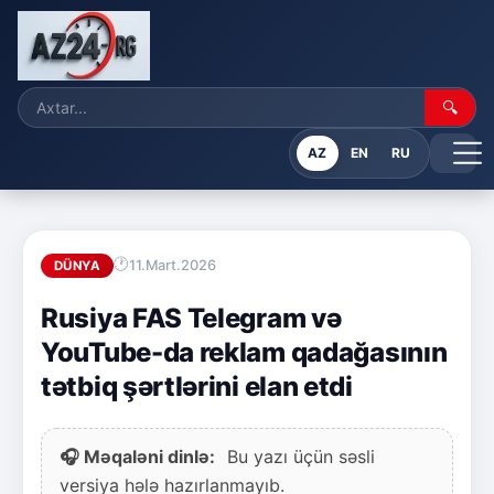
🔍
AZ
EN
RU
11.Mart.2026
DÜNYA
Rusiya FAS Telegram və
YouTube-da reklam qadağasının
tətbiq şərtlərini elan etdi
🎧 Məqaləni dinlə:
Bu yazı üçün səsli
versiya hələ hazırlanmayıb.