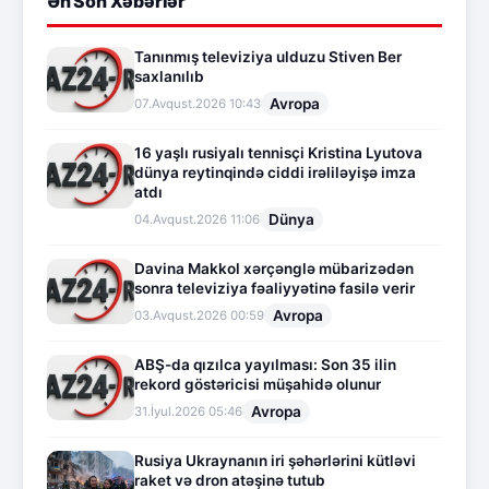
Ən Son Xəbərlər
Tanınmış televiziya ulduzu Stiven Ber
saxlanılıb
Avropa
07.Avqust.2026 10:43
16 yaşlı rusiyalı tennisçi Kristina Lyutova
dünya reytinqində ciddi irəliləyişə imza
atdı
Dünya
04.Avqust.2026 11:06
Davina Makkol xərçənglə mübarizədən
sonra televiziya fəaliyyətinə fasilə verir
Avropa
03.Avqust.2026 00:59
ABŞ-da qızılca yayılması: Son 35 ilin
rekord göstəricisi müşahidə olunur
Avropa
31.İyul.2026 05:46
Rusiya Ukraynanın iri şəhərlərini kütləvi
raket və dron atəşinə tutub