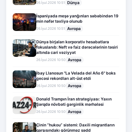
Dünya
26.İyul.2026 10:51
İspaniyada meşə yanğınları səbəbindən 19
min nəfər təxliyə olunub
Avropa
26.İyul.2026 10:51
Dünya birjaları korporativ hesabatlara
fokuslanıb: Neft və faiz dərəcələrinin təsiri
altında cari vəziyyət
Avropa
26.İyul.2026 10:50
İbay Llanosun "La Velada del Año 6" boks
gecəsi rekordları alt-üst etdi
Avropa
26.İyul.2026 10:50
Donald Trampın İran strategiyası: Yaxın
Şərqdə növbəti gərginlik mərhələsi
Avropa
26.İyul.2026 10:50
Çinin “hukou” sistemi: Daxili miqrantların
qarşısındakı görünməz sədd