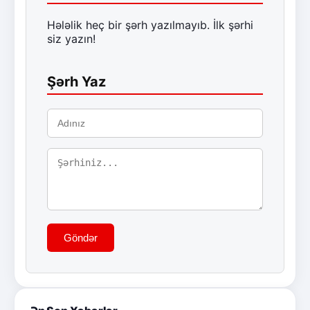
Hələlik heç bir şərh yazılmayıb. İlk şərhi
siz yazın!
Şərh Yaz
Göndər