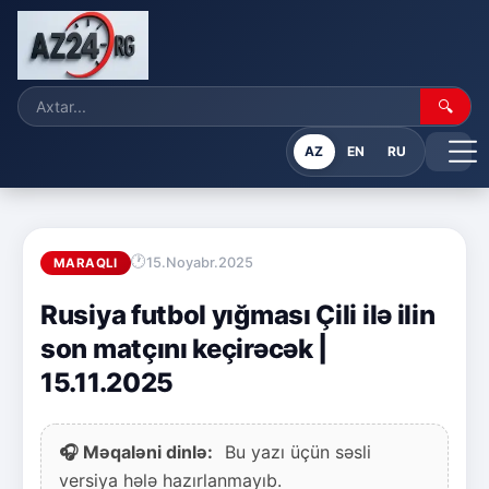
🔍
AZ
EN
RU
15.Noyabr.2025
MARAQLI
Rusiya futbol yığması Çili ilə ilin
son matçını keçirəcək |
15.11.2025
🎧 Məqaləni dinlə:
Bu yazı üçün səsli
versiya hələ hazırlanmayıb.