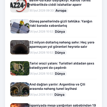
BBVA-da kadr dəyişikliyi: Karlos Torres
rəhbərlikdə ciddi islahatlar aparır
Avropa
30.İyul.2026 09:33
Günəş panellərində gizli təhlükə: Yanğın
riski barədə xəbərdarlıq
Dünya
26.İyul.2026 10:52
52 milyon dollarlıq nəhəng səhv: Heç yerə
aparmayan yol görənləri heyrətə salır
Dünya
26.İyul.2026 10:52
Tarixi ərazi yalanı: Turistləri aldadan şəxs
bələdiyyəni də çaşdırdı
Dünya
26.İyul.2026 10:52
And dağları yarılır: Argentina və Çili
arasında nəhəng tunel layihəsi
Dünya
26.İyul.2026 10:51
İspaniyada meşə yanğınları səbəbindən 19