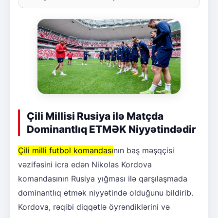
Çili Millisi Rusiya ilə Matçda
Dominantlıq ETMƏK Niyyətindədir
Çili milli futbol komandası
nın baş məşqçisi
vəzifəsini icra edən Nikolas Kordova
komandasının Rusiya yığması ilə qarşılaşmada
dominantlıq etmək niyyətində olduğunu bildirib.
Kordova, rəqibi diqqətlə öyrəndiklərini və