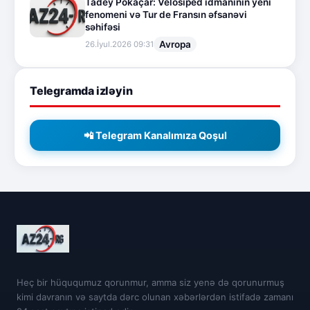
Tadey Pokaçar: Velosiped idmanının yeni
fenomeni və Tur de Fransın əfsanəvi
səhifəsi
Avropa
26.İyul.2026 09:31
Telegramda izləyin
📲 Telegram Kanalımıza Qoşul
Heç bir hüququmuz qorunmur, amma siz yenə də qorunurmuş
kimi davranın və saytda dərc olunan xəbərlərdən istifadə zamanı