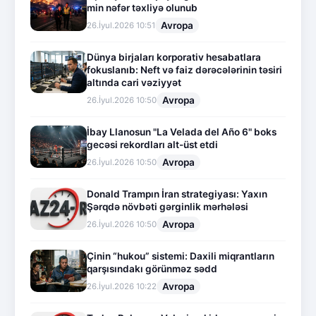
min nəfər təxliyə olunub
Avropa
26.İyul.2026 10:51
Dünya birjaları korporativ hesabatlara
fokuslanıb: Neft və faiz dərəcələrinin təsiri
altında cari vəziyyət
Avropa
26.İyul.2026 10:50
İbay Llanosun "La Velada del Año 6" boks
gecəsi rekordları alt-üst etdi
Avropa
26.İyul.2026 10:50
Donald Trampın İran strategiyası: Yaxın
Şərqdə növbəti gərginlik mərhələsi
Avropa
26.İyul.2026 10:50
Çinin “hukou” sistemi: Daxili miqrantların
qarşısındakı görünməz sədd
Avropa
26.İyul.2026 10:22