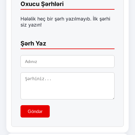
Oxucu Şərhləri
Hələlik heç bir şərh yazılmayıb. İlk şərhi
siz yazın!
Şərh Yaz
Göndər