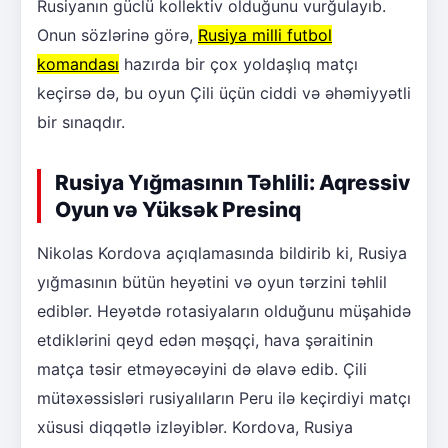
Rusiyanın güclü kollektiv olduğunu vurğulayıb.
Onun sözlərinə görə,
Rusiya milli futbol
komandası
hazırda bir çox yoldaşlıq matçı
keçirsə də, bu oyun Çili üçün ciddi və əhəmiyyətli
bir sınaqdır.
Rusiya Yığmasının Təhlili: Aqressiv
Oyun və Yüksək Presinq
Nikolas Kordova açıqlamasında bildirib ki, Rusiya
yığmasının bütün heyətini və oyun tərzini təhlil
ediblər. Heyətdə rotasiyaların olduğunu müşahidə
etdiklərini qeyd edən məşqçi, hava şəraitinin
matça təsir etməyəcəyini də əlavə edib. Çili
mütəxəssisləri rusiyalıların Peru ilə keçirdiyi matçı
xüsusi diqqətlə izləyiblər. Kordova, Rusiya