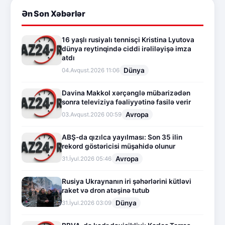
Ən Son Xəbərlər
16 yaşlı rusiyalı tennisçi Kristina Lyutova
dünya reytinqində ciddi irəliləyişə imza
atdı
Dünya
04.Avqust.2026 11:06
Davina Makkol xərçənglə mübarizədən
sonra televiziya fəaliyyətinə fasilə verir
Avropa
03.Avqust.2026 00:59
ABŞ-da qızılca yayılması: Son 35 ilin
rekord göstəricisi müşahidə olunur
Avropa
31.İyul.2026 05:46
Rusiya Ukraynanın iri şəhərlərini kütləvi
raket və dron atəşinə tutub
Dünya
31.İyul.2026 03:09