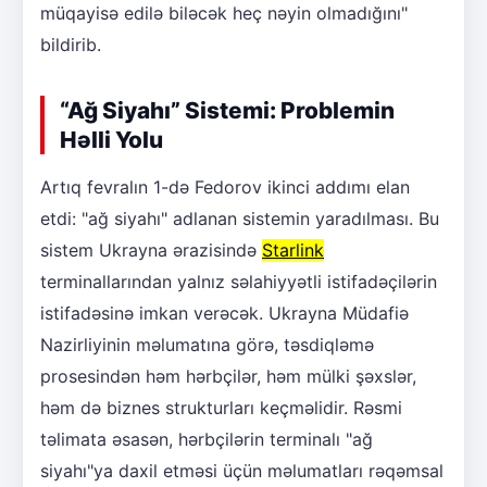
müqayisə edilə biləcək heç nəyin olmadığını"
bildirib.
“Ağ Siyahı” Sistemi: Problemin
Həlli Yolu
Artıq fevralın 1-də Fedorov ikinci addımı elan
etdi: "ağ siyahı" adlanan sistemin yaradılması. Bu
sistem Ukrayna ərazisində
Starlink
terminallarından yalnız səlahiyyətli istifadəçilərin
istifadəsinə imkan verəcək. Ukrayna Müdafiə
Nazirliyinin məlumatına görə, təsdiqləmə
prosesindən həm hərbçilər, həm mülki şəxslər,
həm də biznes strukturları keçməlidir. Rəsmi
təlimata əsasən, hərbçilərin terminalı "ağ
siyahı"ya daxil etməsi üçün məlumatları rəqəmsal