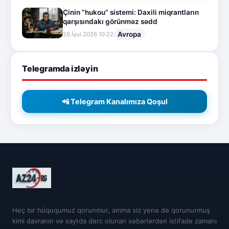
Çinin “hukou” sistemi: Daxili miqrantların
qarşısındakı görünməz sədd
Avropa
26.İyul.2026 10:22
Telegramda izləyin
📲 Telegram Kanalımıza Qoşul
Heç bir hüququmuz qorunmur, amma siz yenə də qorunurmuş
kimi davranın və saytda dərc olunan xəbərlərdən istifadə zamanı