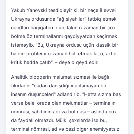
Yakub Yanovski təsdiqləyir ki, bir neçə il əvvəl
Ukrayna ordusunda "ağ siyahılar" tətbiq etmək
cəhdləri həqiqətən olub, lakin o zaman bir çox
bölmə öz terminallarını qeydiyyatdan keçirmək
istəməyib. "Bu, Ukrayna ordusu üçün klassik bir
haldır: problemi o zaman həll etmək ki, o, artıq
kritik həddə çatıb", – deyə o qeyd edir.
Analitik bloqqerin məlumat sızması ilə bağlı
fikirlərini "nədən danışdığını anlamayan bir
insanın düşüncələri" adlandırıb. "Hətta sızma baş
versə belə, orada olan məlumatlar – terminalın
nömrəsi, sahibinin adı və bölməsi – əslində çox
da faydalı olmazdı. Mülki şəxslərdə isə bu,
terminal nömrəsi, ad və bəzi digər əhəmiyyətsiz