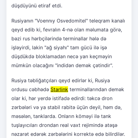
düşdüyünü etiraf etdi.
Rusiyanın "Voennıy Osvedomitel" teleqram kanalı
qeyd edib ki, fevralın 4-nə olan məlumata görə,
bəzi rus hərbçilərində terminallar hələ də
işləyirdi, lakin "ağ siyahı" tam gücü ilə işə
düşdükdə bloklamadan necə yan keçməyin
mümkün olacağını "indidən demək çətindir".
Rusiya təbliğatçıları qeyd edirlər ki, Rusiya
ordusu cəbhədə
Starlink
terminallarından demək
olar ki, hər yerdə istifadə edirdi: təkcə dron
zərbələri və ya stabil rabitə üçün deyil, həm də,
məsələn, tanklarda. Onların köməyi ilə tank
tuşlayıcıları drondan real vaxt rejimində atəşə
nəzarət edərək zərbələrini korrektə edə bilirdilər.