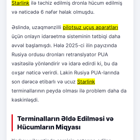
Starlink
ilə təchiz edilmiş dronla hücum edilmiş
və nəticədə 6 nəfər həlak olmuşdu.
Əslində, uzaqmənzilli
pilotsuz uçuş aparatları
üçün onlayn idarəetmə sisteminin tətbiqi daha
əvvəl başlamışdı. Hələ 2025-ci ilin payızında
Rusiya ordusu dronları retranslyator PUA
vasitəsilə yönləndirir və idarə edirdi ki, bu da
oxşar nəticə verirdi. Lakin Rusiya PUA-larında
son dərəcə etibarlı və ucuz
Starlink
terminallarının peyda olması ilə problem daha da
kəskinləşdi.
Terminalların Əldə Edilməsi və
Hücumların Miqyası