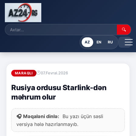
🔍
AZ
EN
RU
07.Fevral.2026
MARAQLI
Rusiya ordusu Starlink-dən
məhrum olur
🎧 Məqaləni dinlə:
Bu yazı üçün səsli
versiya hələ hazırlanmayıb.