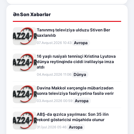
Ən Son Xəbərlər
Tanınmış televiziya ulduzu Stiven Ber
saxlanılıb
Avropa
07.Avqust.2026 10:43
16 yaşlı rusiyalı tennisçi Kristina Lyutova
dünya reytinqində ciddi irəliləyişə imza
atdı
Dünya
04.Avqust.2026 11:06
Davina Makkol xərçənglə mübarizədən
sonra televiziya fəaliyyətinə fasilə verir
Avropa
03.Avqust.2026 00:59
ABŞ-da qızılca yayılması: Son 35 ilin
rekord göstəricisi müşahidə olunur
Avropa
31.İyul.2026 05:46