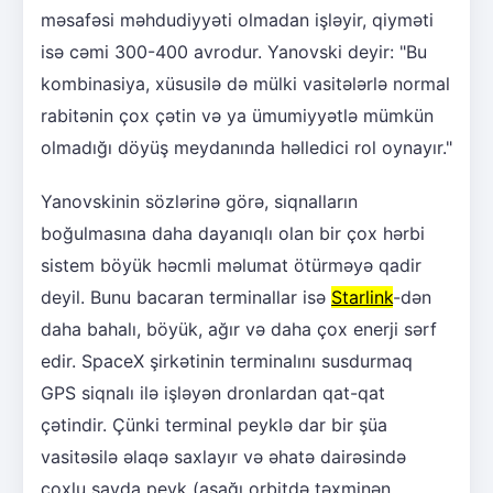
məsafəsi məhdudiyyəti olmadan işləyir, qiyməti
isə cəmi 300-400 avrodur. Yanovski deyir: "Bu
kombinasiya, xüsusilə də mülki vasitələrlə normal
rabitənin çox çətin və ya ümumiyyətlə mümkün
olmadığı döyüş meydanında həlledici rol oynayır."
Yanovskinin sözlərinə görə, siqnalların
boğulmasına daha dayanıqlı olan bir çox hərbi
sistem böyük həcmli məlumat ötürməyə qadir
deyil. Bunu bacaran terminallar isə
Starlink
-dən
daha bahalı, böyük, ağır və daha çox enerji sərf
edir. SpaceX şirkətinin terminalını susdurmaq
GPS siqnalı ilə işləyən dronlardan qat-qat
çətindir. Çünki terminal peyklə dar bir şüa
vasitəsilə əlaqə saxlayır və əhatə dairəsində
çoxlu sayda peyk (aşağı orbitdə təxminən