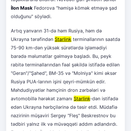
İlon Mask
Fedorova "həmişə kömək etməyə şad
olduğunu" söylədi.
Artıq yanvarın 31-də həm Rusiya, həm də
Ukrayna tərəfindən
Starlink
terminallarının saatda
75-90 km-dən yüksək sürətlərdə işləmədiyi
barədə məlumatlar gəlməyə başladı. Bu, peyk
rabitə terminallarından fəal şəkildə istifadə edilən
"Geran"/"Şahed", BM-35 və "Molniya" kimi əksər
Rusiya PUA-larının işini qeyri-mümkün edir.
Məhdudiyyətlər həmçinin dron zərbələri və
avtomobillə hərəkət zamanı
Starlink
-dən istifadə
edən Ukrayna hərbçilərinə də təsir etdi. Müdafiə
nazirinin müşaviri Sergey "Fleş" Beskrestnov bu
tədbiri yalnız ilk və müvəqqəti addım adlandırdı.