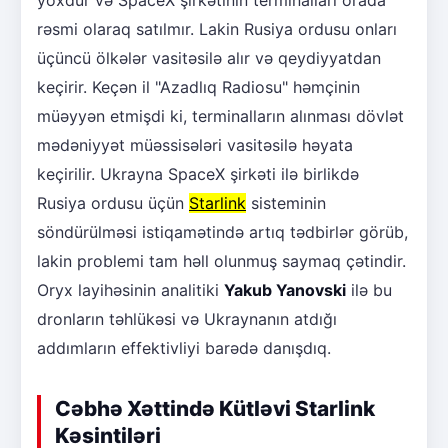
yoxdur və SpaceX şirkətinin terminalları orada
rəsmi olaraq satılmır. Lakin Rusiya ordusu onları
üçüncü ölkələr vasitəsilə alır və qeydiyyatdan
keçirir. Keçən il "Azadlıq Radiosu" həmçinin
müəyyən etmişdi ki, terminalların alınması dövlət
mədəniyyət müəssisələri vasitəsilə həyata
keçirilir. Ukrayna SpaceX şirkəti ilə birlikdə
Rusiya ordusu üçün
Starlink
sisteminin
söndürülməsi istiqamətində artıq tədbirlər görüb,
lakin problemi tam həll olunmuş saymaq çətindir.
Oryx layihəsinin analitiki
Yakub Yanovski
ilə bu
dronların təhlükəsi və Ukraynanın atdığı
addımların effektivliyi barədə danışdıq.
Cəbhə Xəttində Kütləvi Starlink
Kəsintiləri