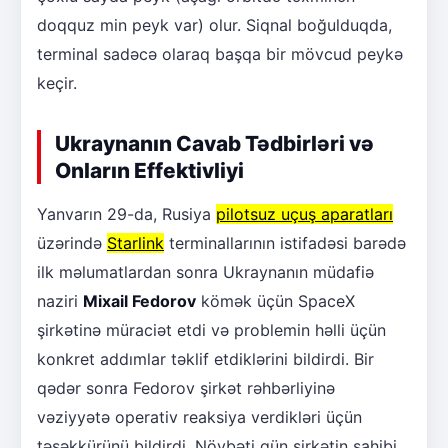
doqquz min peyk var) olur. Siqnal boğulduqda,
terminal sadəcə olaraq başqa bir mövcud peykə
keçir.
Ukraynanın Cavab Tədbirləri və
Onların Effektivliyi
Yanvarın 29-da, Rusiya
pilotsuz uçuş aparatları
üzərində
Starlink
terminallarının istifadəsi barədə
ilk məlumatlardan sonra Ukraynanın müdafiə
naziri
Mixail Fedorov
kömək üçün SpaceX
şirkətinə müraciət etdi və problemin həlli üçün
konkret addımlar təklif etdiklərini bildirdi. Bir
qədər sonra Fedorov şirkət rəhbərliyinə
vəziyyətə operativ reaksiya verdikləri üçün
təşəkkürünü bildirdi. Növbəti gün şirkətin sahibi