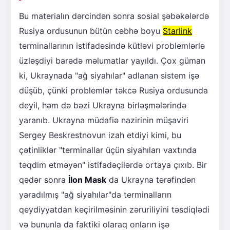
Bu materialın dərcindən sonra sosial şəbəkələrdə
Rusiya ordusunun bütün cəbhə boyu
Starlink
terminallarının istifadəsində kütləvi problemlərlə
üzləşdiyi barədə məlumatlar yayıldı. Çox güman
ki, Ukraynada "ağ siyahılar" adlanan sistem işə
düşüb, çünki problemlər təkcə Rusiya ordusunda
deyil, həm də bəzi Ukrayna birləşmələrində
yaranıb. Ukrayna müdafiə nazirinin müşaviri
Sergey Beskrestnovun izah etdiyi kimi, bu
çətinliklər "terminallar üçün siyahıları vaxtında
təqdim etməyən" istifadəçilərdə ortaya çıxıb. Bir
qədər sonra
İlon Mask
da Ukrayna tərəfindən
yaradılmış "ağ siyahılar"da terminalların
qeydiyyatdan keçirilməsinin zəruriliyini təsdiqlədi
və bununla da faktiki olaraq onların işə