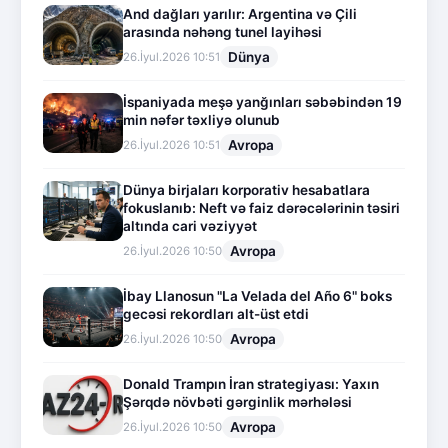
And dağları yarılır: Argentina və Çili
arasında nəhəng tunel layihəsi
Dünya
26.İyul.2026 10:51
İspaniyada meşə yanğınları səbəbindən 19
min nəfər təxliyə olunub
Avropa
26.İyul.2026 10:51
Dünya birjaları korporativ hesabatlara
fokuslanıb: Neft və faiz dərəcələrinin təsiri
altında cari vəziyyət
Avropa
26.İyul.2026 10:50
İbay Llanosun "La Velada del Año 6" boks
gecəsi rekordları alt-üst etdi
Avropa
26.İyul.2026 10:50
Donald Trampın İran strategiyası: Yaxın
Şərqdə növbəti gərginlik mərhələsi
Avropa
26.İyul.2026 10:50