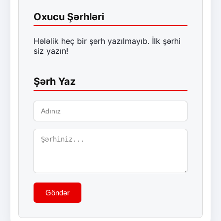
Oxucu Şərhləri
Hələlik heç bir şərh yazılmayıb. İlk şərhi
siz yazın!
Şərh Yaz
Göndər