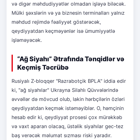
və digər məhdudiyyətlər olmadan işləyə biləcək.
Mülki şəxslərin və ya biznesin terminalları yalnız
məhdud rejimdə fəaliyyət göstərəcək,
qeydiyyatdan keçməyənlər isə ümumiyyətlə
işləməyəcək.
“Ağ Siyahı” Ətrafında Tənqidlər və
Keçmiş Təcrübə
Rusiyalı Z-bloqqer "Razrabotçik BPLA" iddia edir
ki, "ağ siyahılar" Ukrayna Silahlı Qüvvələrində
əvvəllər də mövcud olub, lakin hərbçilərin özləri
qeydiyyatdan keçmək istəməyiblər. O, həmçinin
hesab edir ki, qeydiyyat prosesi çox mürəkkəb
və vaxt aparan olacaq, üstəlik siyahılar gec-tez
baş verəcək məlumat sızması riski yaradır.