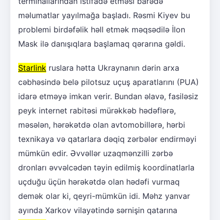
terminallarından istifadə etməsi barədə
məlumatlar yayılmağa başladı. Rəsmi Kiyev bu
problemi birdəfəlik həll etmək məqsədilə İlon
Mask ilə danışıqlara başlamaq qərarına gəldi.
Starlink
ruslara hətta Ukraynanın dərin arxa
cəbhəsində belə pilotsuz uçuş aparatlarını (PUA)
idarə etməyə imkan verir. Bundan əlavə, fasiləsiz
peyk internet rabitəsi mürəkkəb hədəflərə,
məsələn, hərəkətdə olan avtomobillərə, hərbi
texnikaya və qatarlara dəqiq zərbələr endirməyi
mümkün edir. Əvvəllər uzaqmənzilli zərbə
dronları əvvəlcədən təyin edilmiş koordinatlarla
uçduğu üçün hərəkətdə olan hədəfi vurmaq
demək olar ki, qeyri-mümkün idi. Məhz yanvar
ayında Xarkov vilayətində sərnişin qatarına