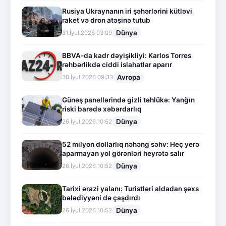
Rusiya Ukraynanın iri şəhərlərini kütləvi
raket və dron atəşinə tutub
Dünya
31.İyul.2026 03:09
BBVA-da kadr dəyişikliyi: Karlos Torres
rəhbərlikdə ciddi islahatlar aparır
Avropa
30.İyul.2026 09:33
Günəş panellərində gizli təhlükə: Yanğın
riski barədə xəbərdarlıq
Dünya
26.İyul.2026 10:52
52 milyon dollarlıq nəhəng səhv: Heç yerə
aparmayan yol görənləri heyrətə salır
Dünya
26.İyul.2026 10:52
Tarixi ərazi yalanı: Turistləri aldadan şəxs
bələdiyyəni də çaşdırdı
Dünya
26.İyul.2026 10:52