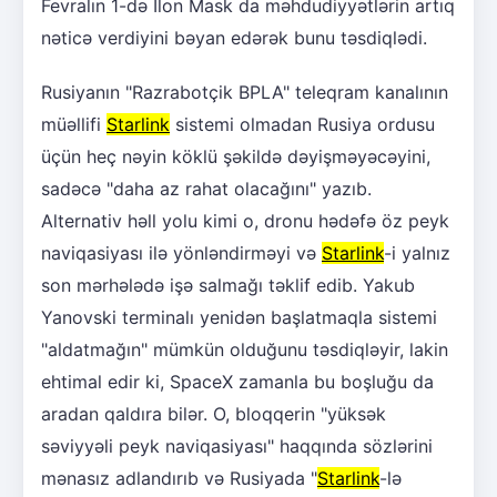
Fevralın 1-də İlon Mask da məhdudiyyətlərin artıq
nəticə verdiyini bəyan edərək bunu təsdiqlədi.
Rusiyanın "Razrabotçik BPLA" teleqram kanalının
müəllifi
Starlink
sistemi olmadan Rusiya ordusu
üçün heç nəyin köklü şəkildə dəyişməyəcəyini,
sadəcə "daha az rahat olacağını" yazıb.
Alternativ həll yolu kimi o, dronu hədəfə öz peyk
naviqasiyası ilə yönləndirməyi və
Starlink
-i yalnız
son mərhələdə işə salmağı təklif edib. Yakub
Yanovski terminalı yenidən başlatmaqla sistemi
"aldatmağın" mümkün olduğunu təsdiqləyir, lakin
ehtimal edir ki, SpaceX zamanla bu boşluğu da
aradan qaldıra bilər. O, bloqqerin "yüksək
səviyyəli peyk naviqasiyası" haqqında sözlərini
mənasız adlandırıb və Rusiyada "
Starlink
-lə