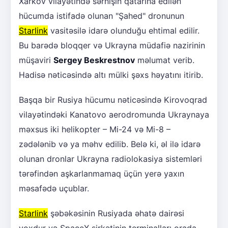
Xarkov vilayətində sərnişin qatarına edilən
hücumda istifadə olunan "Şahed" dronunun
Starlink
vasitəsilə idarə olunduğu ehtimal edilir.
Bu barədə bloqqer və Ukrayna müdafiə nazirinin
müşaviri
Sergey Beskrestnov
məlumat verib.
Hadisə nəticəsində altı mülki şəxs həyatını itirib.
Başqa bir Rusiya hücumu nəticəsində Kirovoqrad
vilayətindəki Kanatovo aerodromunda Ukraynaya
məxsus iki helikopter – Mi-24 və Mi-8 –
zədələnib və ya məhv edilib. Belə ki, əl ilə idarə
olunan dronlar Ukrayna radiolokasiya sistemləri
tərəfindən aşkarlanmamaq üçün yerə yaxın
məsafədə uçublar.
Starlink
şəbəkəsinin Rusiyada əhatə dairəsi