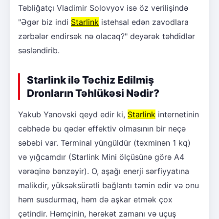
Təbliğatçı Vladimir Solovyov isə öz verilişində
"Əgər biz indi
Starlink
istehsal edən zavodlara
zərbələr endirsək nə olacaq?" deyərək təhdidlər
səsləndirib.
Starlink ilə Təchiz Edilmiş
Dronların Təhlükəsi Nədir?
Yakub Yanovski qeyd edir ki,
Starlink
internetinin
cəbhədə bu qədər effektiv olmasının bir neçə
səbəbi var. Terminal yüngüldür (təxminən 1 kq)
və yığcamdır (Starlink Mini ölçüsünə görə A4
vərəqinə bənzəyir). O, aşağı enerji sərfiyyatına
malikdir, yüksəksürətli bağlantı təmin edir və onu
həm susdurmaq, həm də aşkar etmək çox
çətindir. Həmçinin, hərəkət zamanı və uçuş