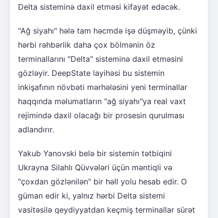
Delta sisteminə daxil etməsi kifayət edəcək.
"Ağ siyahı" hələ tam həcmdə işə düşməyib, çünki
hərbi rəhbərlik daha çox bölmənin öz
terminallarını "Delta" sisteminə daxil etməsini
gözləyir. DeepState layihəsi bu sistemin
inkişafının növbəti mərhələsini yeni terminallar
haqqında məlumatların "ağ siyahı"ya real vaxt
rejimində daxil olacağı bir prosesin qurulması
adlandırır.
Yakub Yanovski belə bir sistemin tətbiqini
Ukrayna Silahlı Qüvvələri üçün məntiqli və
"çoxdan gözlənilən" bir həll yolu hesab edir. O
güman edir ki, yalnız hərbi Delta sistemi
vasitəsilə qeydiyyatdan keçmiş terminallar sürət