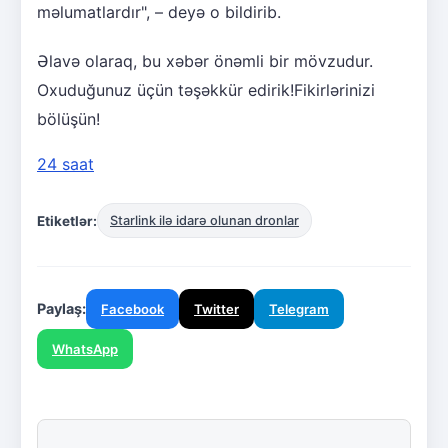
məlumatlardır", – deyə o bildirib.
Əlavə olaraq, bu xəbər önəmli bir mövzudur.
Oxuduğunuz üçün təşəkkür edirik!Fikirlərinizi
bölüşün!
24 saat
Etiketlər:
Starlink ilə idarə olunan dronlar
Paylaş:
Facebook
Twitter
Telegram
WhatsApp