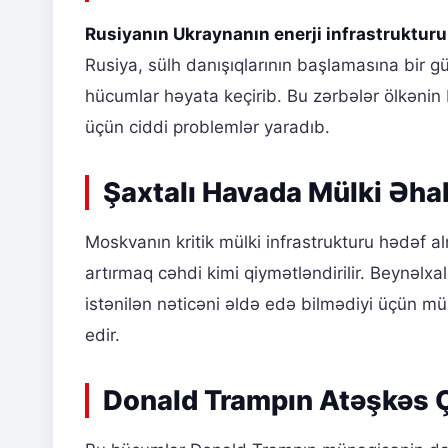
Rusiyanın Ukraynanın enerji infrastruktur
Rusiya, sülh danışıqlarının başlamasına bir g
hücumlar həyata keçirib. Bu zərbələr ölkənin 
üçün ciddi problemlər yaradıb.
Şaxtalı Havada Mülki Əhal
Moskvanın kritik mülki infrastrukturu hədəf al
artırmaq cəhdi kimi qiymətləndirilir. Beynəl
istənilən nəticəni əldə edə bilmədiyi üçün mü
edir.
Donald Trampın Atəşkəs 