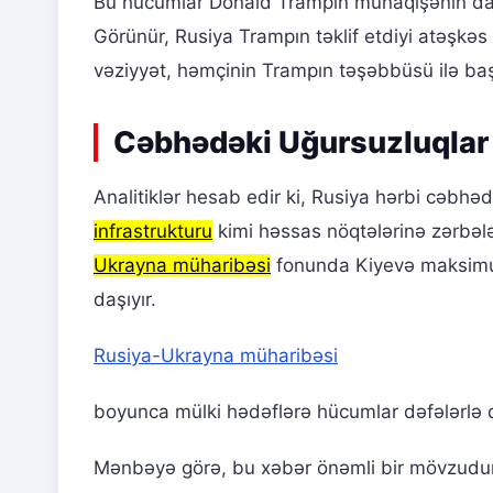
Bu hücumlar Donald Trampın münaqişənin daya
Görünür, Rusiya Trampın təklif etdiyi atəşkəs
vəziyyət, həmçinin Trampın təşəbbüsü ilə başl
Cəbhədəki Uğursuzluqlar 
Analitiklər hesab edir ki, Rusiya hərbi cəbhə
infrastrukturu
kimi həssas nöqtələrinə zərbəl
Ukrayna müharibəsi
fonunda Kiyevə maksimu
daşıyır.
Rusiya-Ukrayna müharibəsi
boyunca mülki hədəflərə hücumlar dəfələrlə q
Mənbəyə görə, bu xəbər önəmli bir mövzudur. 