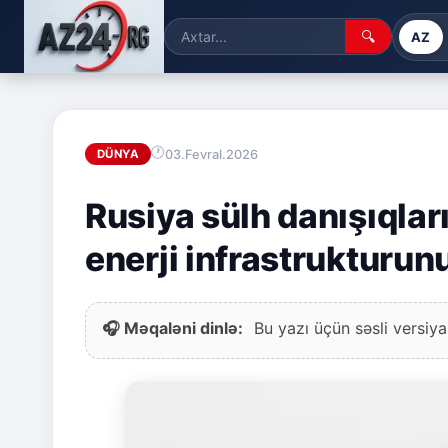
🔍
AZ
03.Fevral.2026
DÜNYA
Rusiya sülh danışıqlar
enerji infrastrukturun
🎧 Məqaləni dinlə:
Bu yazı üçün səsli versiya