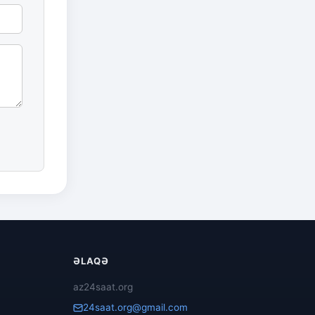
ƏLAQƏ
az24saat.org
24saat.org@gmail.com