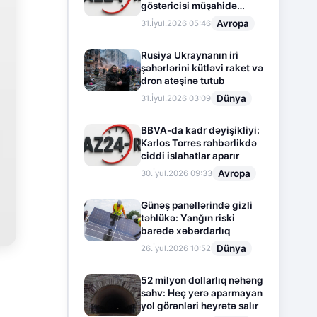
göstəricisi müşahidə
olunur
Avropa
31.İyul.2026 05:46
Rusiya Ukraynanın iri
şəhərlərini kütləvi raket və
dron atəşinə tutub
Dünya
31.İyul.2026 03:09
BBVA-da kadr dəyişikliyi:
Karlos Torres rəhbərlikdə
ciddi islahatlar aparır
Avropa
30.İyul.2026 09:33
Günəş panellərində gizli
təhlükə: Yanğın riski
barədə xəbərdarlıq
Dünya
26.İyul.2026 10:52
52 milyon dollarlıq nəhəng
səhv: Heç yerə aparmayan
yol görənləri heyrətə salır