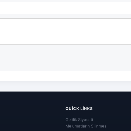
QUICK LINKS
Gizlilik Siyasəti
Məlumatların Silinməsi