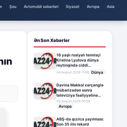
m
Şou
Avtomobil xəbərləri
Siyasət
Avropa
Asia
Ən Son Xəbərlər
16 yaşlı rusiyalı tennisçi
nın
Kristina Lyutova dünya
reytinqində ciddi
irəliləyişə imza atdı
Dünya
04.Avqust.2026 11:06
Davina Makkol xərçənglə
mübarizədən sonra
televiziya fəaliyyətinə
fasilə verir
03.Avqust.2026 00:59
Avropa
ABŞ-da qızılca yayılması:
Son 35 ilin rekord