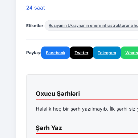
24 saat
Etiketlər:
Rusiyanın Ukraynanın enerji infrastrukturuna h
Paylaş:
Facebook
Twitter
Telegram
What
Oxucu Şərhləri
Hələlik heç bir şərh yazılmayıb. İlk şərhi siz 
Şərh Yaz