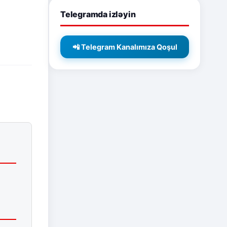
Telegramda izləyin
📲 Telegram Kanalımıza Qoşul