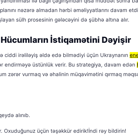
ndırılması ilə bağlı çağırışından qısa müddət sonra ba
 planını nəzərə almadan hərbi əməliyyatlarını davam etdir
ayan sülh prosesinin gələcəyini də şübhə altına alır.
Hücumların İstiqamətini Dəyişir
də ciddi irəliləyiş əldə edə bilmədiyi üçün Ukraynanın
ene
ər endirməyə üstünlük verir. Bu strategiya, davam edən
m zərər vurmaq və əhalinin müqavimətini qırmaq məqs
eydə alınıb.
Oxuduğunuz üçün təşəkkür edirik!İndi rəy bildirin!