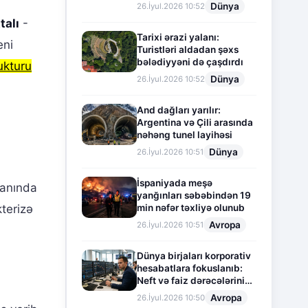
Dünya
26.İyul.2026 10:52
talı
-
Tarixi ərazi yalanı:
eni
Turistləri aldadan şəxs
bələdiyyəni də çaşdırdı
rukturu
Dünya
26.İyul.2026 10:52
And dağları yarılır:
Argentina və Çili arasında
nəhəng tunel layihəsi
Dünya
26.İyul.2026 10:51
i
İspaniyada meşə
danında
yanğınları səbəbindən 19
min nəfər təxliyə olunub
kterizə
Avropa
26.İyul.2026 10:51
Dünya birjaları korporativ
hesabatlara fokuslanıb:
Neft və faiz dərəcələrinin
təsiri altında cari vəziyyət
Avropa
26.İyul.2026 10:50