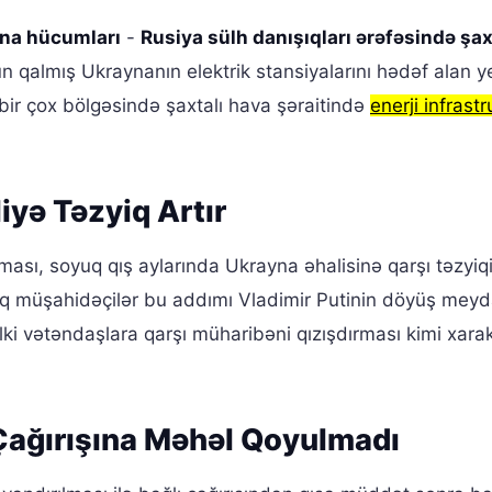
una hücumları
-
Rusiya sülh danışıqları ərəfəsində şax
ün qalmış Ukraynanın elektrik stansiyalarını hədəf alan y
bir çox bölgəsində şaxtalı hava şəraitində
enerji infrast
iyə Təzyiq Artır
ması, soyuq qış aylarında Ukrayna əhalisinə qarşı təzyiq
xalq müşahidəçilər bu addımı Vladimir Putinin döyüş mey
lki vətəndaşlara qarşı müharibəni qızışdırması kimi xara
Çağırışına Məhəl Qoyulmadı