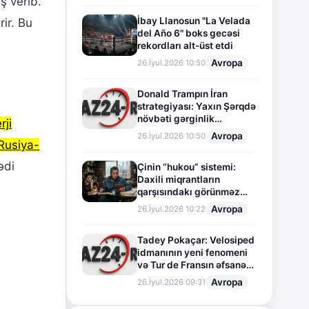
ş verib.
İbay Llanosun "La Velada
ir. Bu
del Año 6" boks gecəsi
rekordları alt-üst etdi
Avropa
26.İyul.2026 10:50
Donald Trampın İran
strategiyası: Yaxın Şərqdə
növbəti gərginlik
rji
mərhələsi
Avropa
26.İyul.2026 10:50
Rusiya-
ədi
Çinin “hukou” sistemi:
Daxili miqrantların
qarşısındakı görünməz
sədd
Avropa
26.İyul.2026 10:22
Tadey Pokaçar: Velosiped
idmanının yeni fenomeni
və Tur de Fransın əfsanəvi
səhifəsi
Avropa
26.İyul.2026 09:31