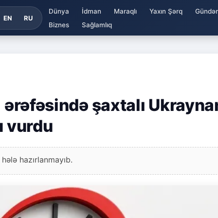
Dünya
İdman
Maraqlı
Yaxın Şərq
Gündə
EN
RU
Biznes
Sağlamlıq
ı ərəfəsində şaxtalı Ukrayna
u vurdu
 hələ hazırlanmayıb.