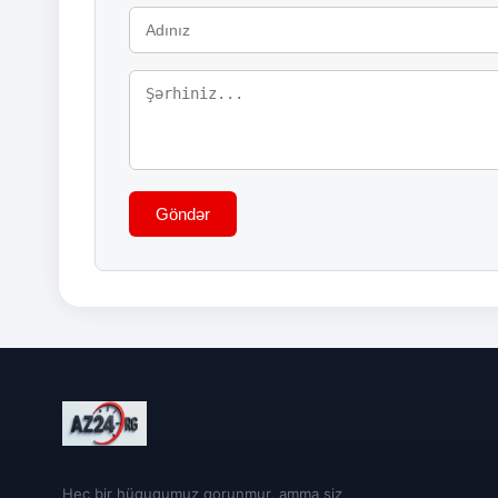
Göndər
Heç bir hüququmuz qorunmur, amma siz