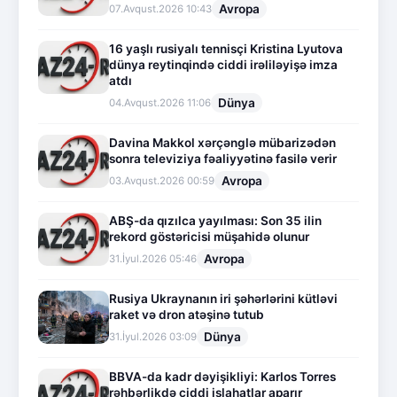
Avropa
07.Avqust.2026 10:43
16 yaşlı rusiyalı tennisçi Kristina Lyutova
dünya reytinqində ciddi irəliləyişə imza
atdı
Dünya
04.Avqust.2026 11:06
Davina Makkol xərçənglə mübarizədən
sonra televiziya fəaliyyətinə fasilə verir
Avropa
03.Avqust.2026 00:59
ABŞ-da qızılca yayılması: Son 35 ilin
rekord göstəricisi müşahidə olunur
Avropa
31.İyul.2026 05:46
Rusiya Ukraynanın iri şəhərlərini kütləvi
raket və dron atəşinə tutub
Dünya
31.İyul.2026 03:09
BBVA-da kadr dəyişikliyi: Karlos Torres
rəhbərlikdə ciddi islahatlar aparır