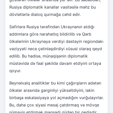
Rusiya diplomatik kanallar vasitəsilə məhz bu
dövlətlərlə dialoq qurmağa cəhd edir.
Səfirlərə Rusiya tərəfindən Ukraynanın atdığı
addımlara görə narahatlıq bildirilib və Qərb
ölkələrinin Ukraynaya verdiyi dəstəyin regiondakı
vəziyyəti necə çətinləşdirdiyi xüsusi olaraq qeyd
edilib. Bu hadisə, münaqişənin diplomatik
müstəvidə də fəal şəkildə davam etdiyini ortaya
qoyur.
Beynəlxalq analitiklər bu kimi çağırışların adətən
ölkələr arasında gərginliyi yüksəltdiyini, lakin
birbaşa eskalasiyaya yol açmadığını vurğulayırlar.
Bu, daha çox siyasi mesaj çatdırmaq və mövqe
nümayiş etdirmək məqsədi güdən bir gedişdir.