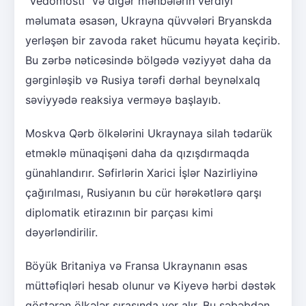
"Vedomosti" və digər mənbələrin verdiyi
məlumata əsasən, Ukrayna qüvvələri Bryanskda
yerləşən bir zavoda raket hücumu həyata keçirib.
Bu zərbə nəticəsində bölgədə vəziyyət daha da
gərginləşib və Rusiya tərəfi dərhal beynəlxalq
səviyyədə reaksiya verməyə başlayıb.
Moskva Qərb ölkələrini Ukraynaya silah tədarük
etməklə münaqişəni daha da qızışdırmaqda
günahlandırır. Səfirlərin Xarici İşlər Nazirliyinə
çağırılması, Rusiyanın bu cür hərəkətlərə qarşı
diplomatik etirazının bir parçası kimi
dəyərləndirilir.
Böyük Britaniya və Fransa Ukraynanın əsas
müttəfiqləri hesab olunur və Kiyevə hərbi dəstək
göstərən ölkələr sırasında yer alır. Bu səbəbdən,