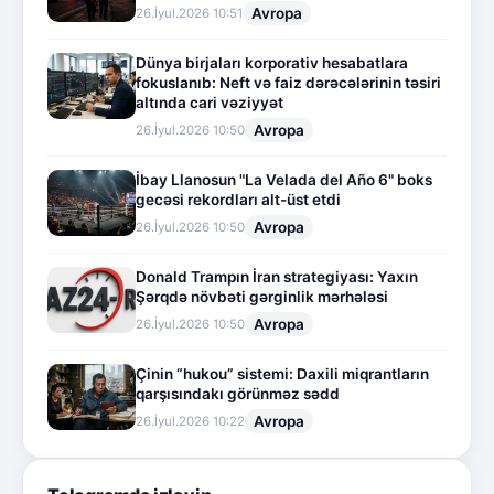
Avropa
26.İyul.2026 10:51
Dünya birjaları korporativ hesabatlara
fokuslanıb: Neft və faiz dərəcələrinin təsiri
altında cari vəziyyət
Avropa
26.İyul.2026 10:50
İbay Llanosun "La Velada del Año 6" boks
gecəsi rekordları alt-üst etdi
Avropa
26.İyul.2026 10:50
Donald Trampın İran strategiyası: Yaxın
Şərqdə növbəti gərginlik mərhələsi
Avropa
26.İyul.2026 10:50
Çinin “hukou” sistemi: Daxili miqrantların
qarşısındakı görünməz sədd
Avropa
26.İyul.2026 10:22