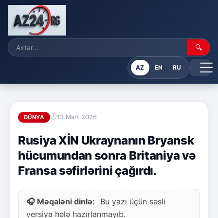
🔍
AZ
EN
RU
13.Mart.2026
DÜNYA
Rusiya XİN Ukraynanın Bryansk
hücumundan sonra Britaniya və
Fransa səfirlərini çağırdı.
🎧 Məqaləni dinlə:
Bu yazı üçün səsli
versiya hələ hazırlanmayıb.