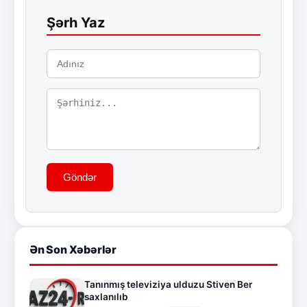
Şərh Yaz
Göndər
Ən Son Xəbərlər
Tanınmış televiziya ulduzu Stiven Ber
saxlanılıb