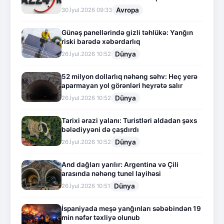
Avropa
30.İyul.2026 09:33
Günəş panellərində gizli təhlükə: Yanğın
riski barədə xəbərdarlıq
Dünya
26.İyul.2026 10:52
52 milyon dollarlıq nəhəng səhv: Heç yerə
aparmayan yol görənləri heyrətə salır
Dünya
26.İyul.2026 10:52
Tarixi ərazi yalanı: Turistləri aldadan şəxs
bələdiyyəni də çaşdırdı
Dünya
26.İyul.2026 10:52
And dağları yarılır: Argentina və Çili
arasında nəhəng tunel layihəsi
Dünya
26.İyul.2026 10:51
İspaniyada meşə yanğınları səbəbindən 19
min nəfər təxliyə olunub