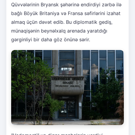
Qüvvələrinin Bryansk şəhərinə endirdiyi zərbə ilə
bağlı Böyük Britaniya və Fransa səfirlərini izahat
almaq üçün dəvət edib. Bu diplomatik gediş,
münaqişənin beynəlxalq arenada yaratdığı
gərginliyi bir daha göz önünə sərir.