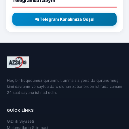
Telegramda izləyin
📲 Telegram Kanalımıza Qoşul
Heç bir hüququmuz qorunmur, amma siz yenə də qorunurmuş
kimi davranın və saytda dərc olunan xəbərlərdən istifadə zamanı
24 saat saytına istinad edin.
QUICK LINKS
Gizlilik Siyasəti
Məlumatların Silinməsi