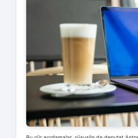
Bu cür açıqlamalar, xüsusilə də deputat Anton