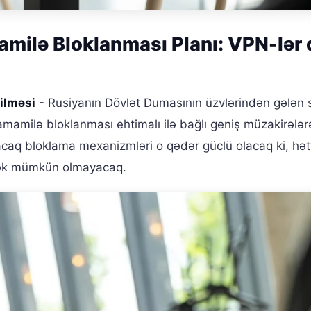
milə Bloklanması Planı: VPN-lər 
ilməsi
- Rusiyanın Dövlət Dumasının üzvlərindən gələn 
amilə bloklanması ehtimalı ilə bağlı geniş müzakirələr
lunacaq bloklama mexanizmləri o qədər güclü olacaq ki, h
mək mümkün olmayacaq.