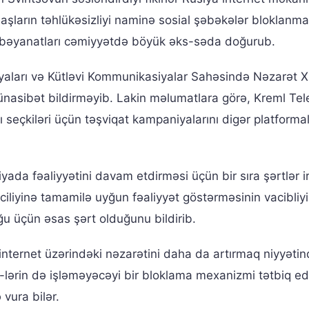
aşların təhlükəsizliyi naminə sosial şəbəkələr bloklanmal
t bəyanatları cəmiyyətdə böyük əks-səda doğurub.
iyaları və Kütləvi Kommunikasiyalar Sahəsində Nəzarət X
ünasibət bildirməyib. Lakin məlumatlara görə, Kreml Te
seçkiləri üçün təşviqat kampaniyalarını digər platforma
da fəaliyyətini davam etdirməsi üçün bir sıra şərtlər ir
liyinə tamamilə uyğun fəaliyyət göstərməsinin vacibliyi
 üçün əsas şərt olduğunu bildirib.
internet üzərindəki nəzarətini daha da artırmaq niyyəti
-lərin də işləməyəcəyi bir bloklama mexanizmi tətbiq edi
vura bilər.