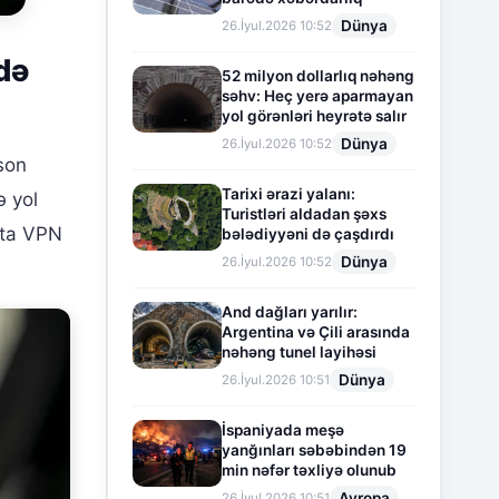
Dünya
26.İyul.2026 10:52
də
52 milyon dollarlıq nəhəng
səhv: Heç yerə aparmayan
yol görənləri heyrətə salır
Dünya
26.İyul.2026 10:52
son
Tarixi ərazi yalanı:
ə yol
Turistləri aldadan şəxs
ətta VPN
bələdiyyəni də çaşdırdı
Dünya
26.İyul.2026 10:52
And dağları yarılır:
Argentina və Çili arasında
nəhəng tunel layihəsi
Dünya
26.İyul.2026 10:51
İspaniyada meşə
yanğınları səbəbindən 19
min nəfər təxliyə olunub
Avropa
26.İyul.2026 10:51