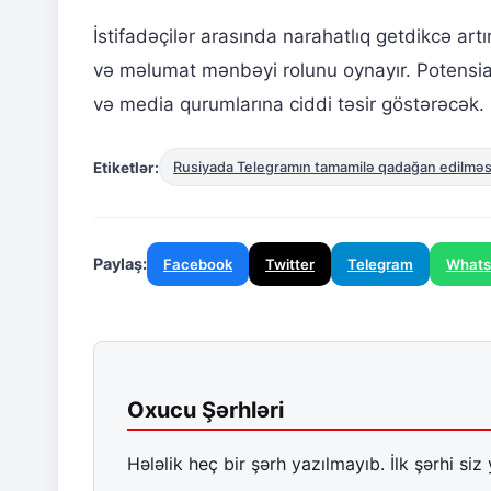
İstifadəçilər arasında narahatlıq getdikcə ar
və məlumat mənbəyi rolunu oynayır. Potensial
və media qurumlarına ciddi təsir göstərəcək.
Etiketlər:
Rusiyada Telegramın tamamilə qadağan edilməs
Paylaş:
Facebook
Twitter
Telegram
What
Oxucu Şərhləri
Hələlik heç bir şərh yazılmayıb. İlk şərhi siz 