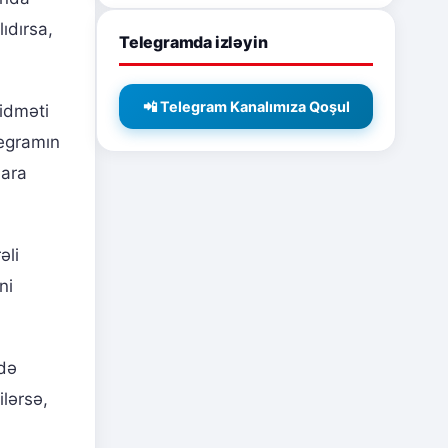
ıdırsa,
Telegramda izləyin
📲 Telegram Kanalımıza Qoşul
idməti
legramın
lara
əli
ni
ndə
lərsə,