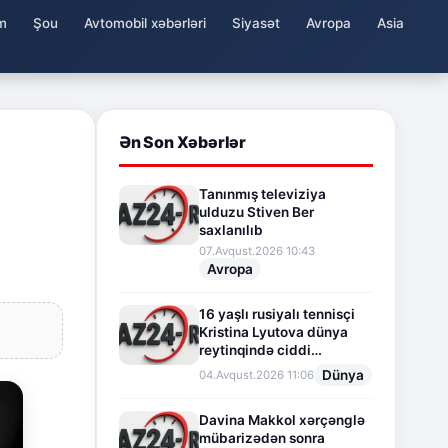
m
Şou
Avtomobil xəbərləri
Siyasət
Avropa
Asia
Ən Son Xəbərlər
Tanınmış televiziya
ulduzu Stiven Ber
saxlanılıb
07.Avqust.2026 10:43
Avropa
16 yaşlı rusiyalı tennisçi
Kristina Lyutova dünya
reytinqində ciddi
irəliləyişə imza atdı
Dünya
04.Avqust.2026 11:06
Davina Makkol xərçənglə
mübarizədən sonra