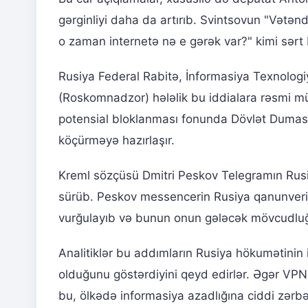
gərginliyi daha da artırıb. Svintsovun "Vətənd
o zaman internetə nə e gərək var?" kimi sər
Rusiya Federal Rabitə, İnformasiya Texnolog
(Roskomnadzor) hələlik bu iddialara rəsmi m
potensial bloklanması fonunda Dövlət Duması 
köçürməyə hazırlaşır.
Kreml sözçüsü Dmitri Peskov Telegramın Rusiya
sürüb. Peskov messencerin Rusiya qanunverici
vurğulayıb və bunun onun gələcək mövcudluğu
Analitiklər bu addımların Rusiya hökumətinin 
olduğunu göstərdiyini qeyd edirlər. Əgər VPN
bu, ölkədə informasiya azadlığına ciddi zərbə 