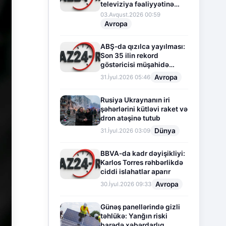
televiziya fəaliyyətinə
fasilə verir
03.Avqust.2026 00:59
Avropa
ABŞ-da qızılca yayılması:
Son 35 ilin rekord
göstəricisi müşahidə
olunur
Avropa
31.İyul.2026 05:46
Rusiya Ukraynanın iri
şəhərlərini kütləvi raket və
dron atəşinə tutub
Dünya
31.İyul.2026 03:09
BBVA-da kadr dəyişikliyi:
Karlos Torres rəhbərlikdə
ciddi islahatlar aparır
Avropa
30.İyul.2026 09:33
Günəş panellərində gizli
təhlükə: Yanğın riski
barədə xəbərdarlıq