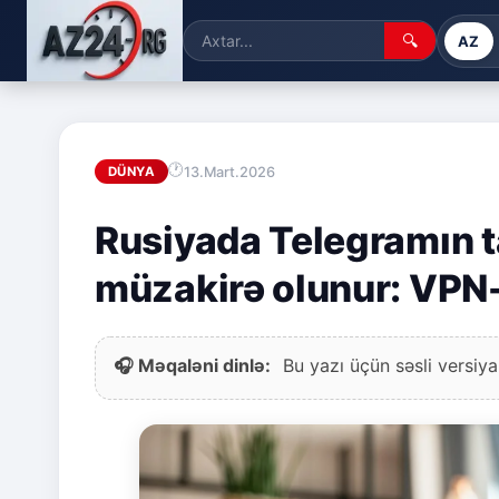
🔍
AZ
13.Mart.2026
DÜNYA
Rusiyada Telegramın 
müzakirə olunur: VPN
🎧 Məqaləni dinlə:
Bu yazı üçün səsli versiya