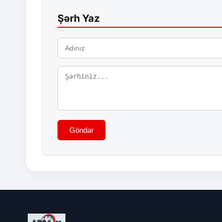
Şərh Yaz
Göndər