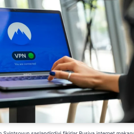
 Svintsovun səsləndirdiyi fikirlər Rusiya internet məkan