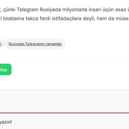
tır, çünki Telegram Rusiyada milyonlarla insan üçün əsas 
 bloklama təkcə fərdi istifadəçilərə deyil, həm də müəs
i
Rusiyada Telegramın tamamilə
sApp
yazın!