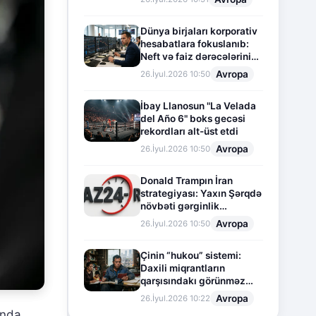
Dünya birjaları korporativ
hesabatlara fokuslanıb:
Neft və faiz dərəcələrinin
təsiri altında cari vəziyyət
Avropa
26.İyul.2026 10:50
İbay Llanosun "La Velada
del Año 6" boks gecəsi
rekordları alt-üst etdi
Avropa
26.İyul.2026 10:50
Donald Trampın İran
strategiyası: Yaxın Şərqdə
növbəti gərginlik
mərhələsi
Avropa
26.İyul.2026 10:50
Çinin “hukou” sistemi:
Daxili miqrantların
qarşısındakı görünməz
sədd
Avropa
26.İyul.2026 10:22
ında