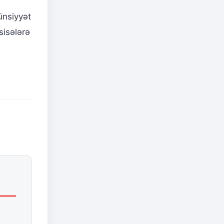
ünsiyyət
sisələrə