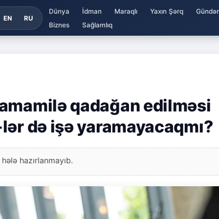
Dünya
İdman
Maraqlı
Yaxın Şərq
Gündə
EN
RU
Biznes
Sağlamlıq
tamamilə qadağan edilməsi
-lər də işə yaramayacaqmı?
 hələ hazırlanmayıb.