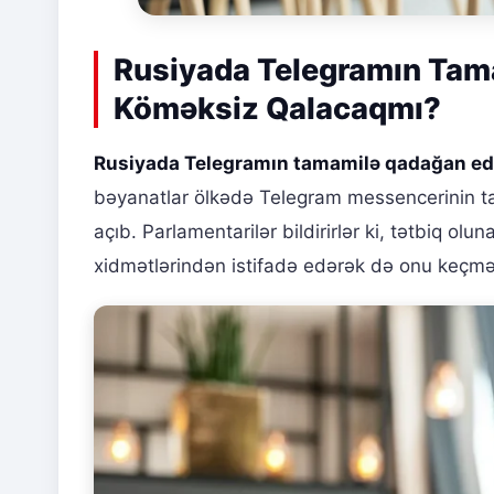
Rusiyada Telegramın Tama
Köməksiz Qalacaqmı?
Rusiyada Telegramın tamamilə qadağan ed
bəyanatlar ölkədə Telegram messencerinin tam
açıb. Parlamentarilər bildirirlər ki, tətbiq o
xidmətlərindən istifadə edərək də onu keç