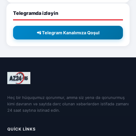
Telegramda izləyin
📲 Telegram Kanalımıza Qoşul
Heç bir hüququmuz qorunmur, amma siz yenə də qorunurmuş
kimi davranın və saytda dərc olunan xəbərlərdən istifadə zamanı
24 saat saytına istinad edin.
QUICK LINKS