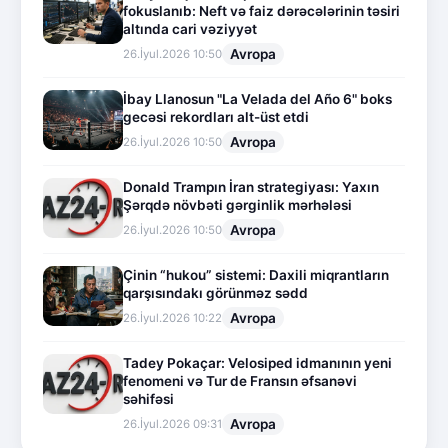
fokuslanıb: Neft və faiz dərəcələrinin təsiri
altında cari vəziyyət
Avropa
26.İyul.2026 10:50
İbay Llanosun "La Velada del Año 6" boks
gecəsi rekordları alt-üst etdi
Avropa
26.İyul.2026 10:50
Donald Trampın İran strategiyası: Yaxın
Şərqdə növbəti gərginlik mərhələsi
Avropa
26.İyul.2026 10:50
Çinin “hukou” sistemi: Daxili miqrantların
qarşısındakı görünməz sədd
Avropa
26.İyul.2026 10:22
Tadey Pokaçar: Velosiped idmanının yeni
fenomeni və Tur de Fransın əfsanəvi
səhifəsi
Avropa
26.İyul.2026 09:31