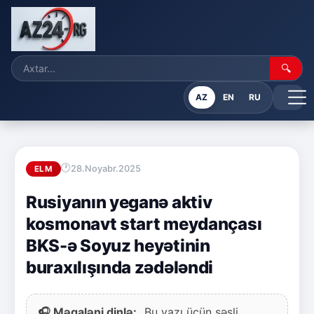
🔍
AZ
EN
RU
28.Noyabr.2025
ELM
Rusiyanın yeganə aktiv
kosmonavt start meydançası
BKS-ə Soyuz heyətinin
buraxılışında zədələndi
🎧 Məqaləni dinlə:
Bu yazı üçün səsli