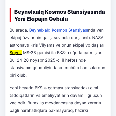
Beynəlxalq Kosmos Stansiyasında
Yeni Ekipajın Qəbulu
Bu arada,
Beynəlxalq Kosmos Stansiyası
nda yeni
ekipaj üzvlərinin gəlişi sevinclə qarşılanıb. NASA
astronavtı Kris Vilyams və onun ekipaj yoldaşları
Soyuz
MS-28 gəmisi ilə BKS-ə uğurla çatmışlar.
Bu, 24-28 noyabr 2025-ci il həftəsində
stansiyanın gündəliyində ən mühüm hadisələrdən
biri olub.
Yeni heyətin BKS-ə çatması stansiyadakı elmi
tədqiqatların və əməliyyatların davamlılığı üçün
vacibdir. Buraxılış meydançasına dəyən zərərlə
bağlı narahatlıqlara baxmayaraq, hazırkı