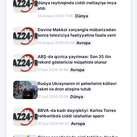
dünya reytinqində ciddi irəliləyişə imza
atdı
Dünya
04.Avqust.2026 11:06
Davina Makkol xərçənglə mübarizədən
sonra televiziya fəaliyyətinə fasilə verir
Avropa
03.Avqust.2026 00:59
ABŞ-da qızılca yayılması: Son 35 ilin
rekord göstəricisi müşahidə olunur
Avropa
31.İyul.2026 05:46
Rusiya Ukraynanın iri şəhərlərini kütləvi
raket və dron atəşinə tutub
Dünya
31.İyul.2026 03:09
BBVA-da kadr dəyişikliyi: Karlos Torres
rəhbərlikdə ciddi islahatlar aparır
Avropa
30.İyul.2026 09:33