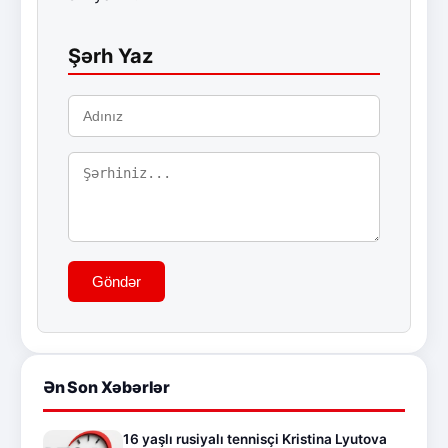
Şərh Yaz
Göndər
Ən Son Xəbərlər
16 yaşlı rusiyalı tennisçi Kristina Lyutova