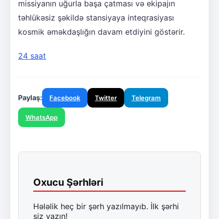
missiyanın uğurla başa çatması və ekipajın
təhlükəsiz şəkildə stansiyaya inteqrasiyası
kosmik əməkdaşlığın davam etdiyini göstərir.
24 saat
Paylaş:
Facebook
Twitter
Telegram
WhatsApp
Oxucu Şərhləri
Hələlik heç bir şərh yazılmayıb. İlk şərhi
siz yazın!