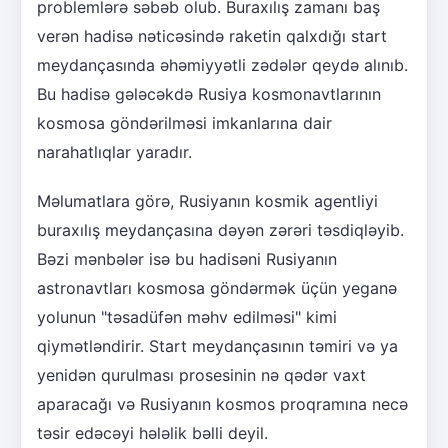
problemlərə səbəb olub. Buraxılış zamanı baş
verən hadisə nəticəsində raketin qalxdığı start
meydançasında əhəmiyyətli zədələr qeydə alınıb.
Bu hadisə gələcəkdə Rusiya kosmonavtlarının
kosmosa göndərilməsi imkanlarına dair
narahatlıqlar yaradır.
Məlumatlara görə, Rusiyanın kosmik agentliyi
buraxılış meydançasına dəyən zərəri təsdiqləyib.
Bəzi mənbələr isə bu hadisəni Rusiyanın
astronavtları kosmosa göndərmək üçün yeganə
yolunun "təsadüfən məhv edilməsi" kimi
qiymətləndirir. Start meydançasının təmiri və ya
yenidən qurulması prosesinin nə qədər vaxt
aparacağı və Rusiyanın kosmos proqramına necə
təsir edəcəyi hələlik bəlli deyil.