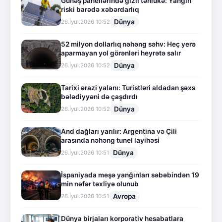
Günəş panellərində gizli təhlükə: Yanğın
riski barədə xəbərdarlıq
Dünya
26.İyul.2026 10:52
52 milyon dollarlıq nəhəng səhv: Heç yerə
aparmayan yol görənləri heyrətə salır
Dünya
26.İyul.2026 10:52
Tarixi ərazi yalanı: Turistləri aldadan şəxs
bələdiyyəni də çaşdırdı
Dünya
26.İyul.2026 10:52
And dağları yarılır: Argentina və Çili
arasında nəhəng tunel layihəsi
Dünya
26.İyul.2026 10:51
İspaniyada meşə yanğınları səbəbindən 19
min nəfər təxliyə olunub
Avropa
26.İyul.2026 10:51
Dünya birjaları korporativ hesabatlara