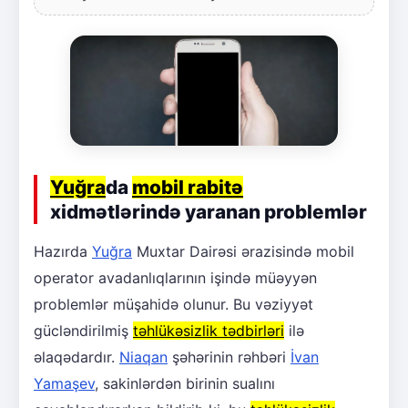
Yuğra
da
mobil rabitə
xidmətlərində yaranan problemlər
Hazırda
Yuğra
Muxtar Dairəsi ərazisində mobil
operator avadanlıqlarının işində müəyyən
problemlər müşahidə olunur. Bu vəziyyət
gücləndirilmiş
təhlükəsizlik tədbirləri
ilə
əlaqədardır.
Niaqan
şəhərinin rəhbəri
İvan
Yamaşev
, sakinlərdən birinin sualını