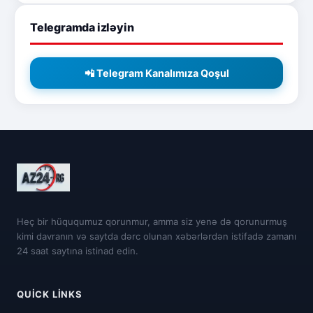
Telegramda izləyin
📲 Telegram Kanalımıza Qoşul
Heç bir hüququmuz qorunmur, amma siz yenə də qorunurmuş
kimi davranın və saytda dərc olunan xəbərlərdən istifadə zamanı
24 saat saytına istinad edin.
QUICK LINKS