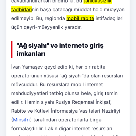
cavablandırarkən bildirib ki, bu
təhlükəsizlik
tədbirləri
nin başa çatacağı müddət hələ müəyyən
edilməyib. Bu, regionda
mobil rabitə
istifadəçiləri
üçün qeyri-müəyyənlik yaradır.
"Ağ siyahı" və internetə giriş
imkanları
İvan Yamaşev qeyd edib ki, hər bir rabitə
operatorunun xüsusi "ağ siyahı"da olan resursları
mövcuddur. Bu resurslara mobil internet
məhdudiyyətləri tətbiq olunsa belə, giriş təmin
edilir. Həmin siyahı Rusiya Rəqəmsal İnkişaf,
Rabitə və Kütləvi İnformasiya Vasitələri Nazirliyi
(
Minsifri
) tərəfindən operatorlarla birgə
formalaşdırılır. Lakin digər internet resursları