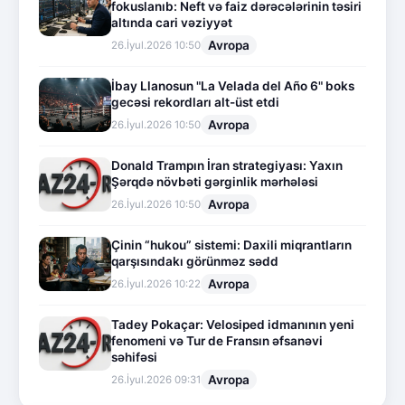
fokuslanıb: Neft və faiz dərəcələrinin təsiri
altında cari vəziyyət
Avropa
26.İyul.2026 10:50
İbay Llanosun "La Velada del Año 6" boks
gecəsi rekordları alt-üst etdi
Avropa
26.İyul.2026 10:50
Donald Trampın İran strategiyası: Yaxın
Şərqdə növbəti gərginlik mərhələsi
Avropa
26.İyul.2026 10:50
Çinin “hukou” sistemi: Daxili miqrantların
qarşısındakı görünməz sədd
Avropa
26.İyul.2026 10:22
Tadey Pokaçar: Velosiped idmanının yeni
fenomeni və Tur de Fransın əfsanəvi
səhifəsi
Avropa
26.İyul.2026 09:31