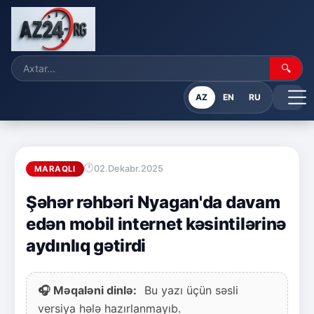
🔍
AZ
EN
RU
02.Dekabr.2025
MARAQLI
Şəhər rəhbəri Nyagan'da davam
edən mobil internet kəsintilərinə
aydınlıq gətirdi
🎧 Məqaləni dinlə:
Bu yazı üçün səsli
versiya hələ hazırlanmayıb.