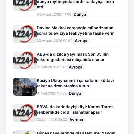
dünya reytinqində ciddi irəliləyişə imza
atdı
Dünya
04.Avqust.2026 11:06
Davina Makkol xərçənglə mübarizədən
sonra televiziya fəaliyyətinə fasilə verir
Avropa
03.Avqust.2026 00:59
ABŞ-da qızılca yayılması: Son 35 ilin
rekord göstəricisi müşahidə olunur
Avropa
31.İyul.2026 05:46
Rusiya Ukraynanın iri şəhərlərini kütləvi
raket və dron atəşinə tutub
Dünya
31.İyul.2026 03:09
BBVA-da kadr dəyişikliyi: Karlos Torres
rəhbərlikdə ciddi islahatlar aparır
Avropa
30.İyul.2026 09:33
Günəş panellərində gizli təhlükə: Yanğın