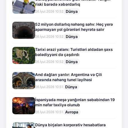
riski barədə xəbərdarlıq
Dünya
26.İyul.2026 10:52
52 milyon dollarlıq nəhəng səhv: Heç yerə
aparmayan yol görənləri heyrətə salır
Dünya
26.İyul.2026 10:52
Tarixi ərazi yalanı: Turistləri aldadan şəxs
bələdiyyəni də çaşdırdı
Dünya
26.İyul.2026 10:52
And dağları yarılır: Argentina və Çili
arasında nəhəng tunel layihəsi
Dünya
26.İyul.2026 10:51
İspaniyada meşə yanğınları səbəbindən 19
min nəfər təxliyə olunub
Avropa
26.İyul.2026 10:51
Dünya birjaları korporativ hesabatlara