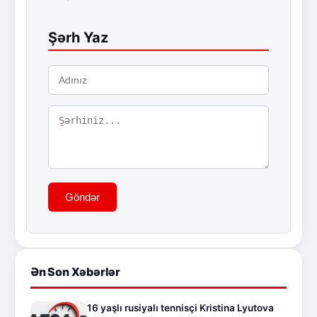
Şərh Yaz
Göndər
Ən Son Xəbərlər
16 yaşlı rusiyalı tennisçi Kristina Lyutova