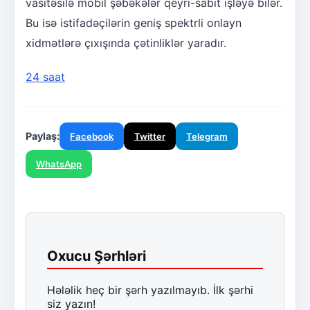
vasitəsilə mobil şəbəkələr qeyri-sabit işləyə bilər.
Bu isə istifadəçilərin geniş spektrli onlayn
xidmətlərə çıxışında çətinliklər yaradır.
24 saat
Paylaş:
Facebook
Twitter
Telegram
WhatsApp
Oxucu Şərhləri
Hələlik heç bir şərh yazılmayıb. İlk şərhi
siz yazın!