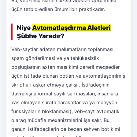
Bu, veb-resursların sui-istifadədən qorunması
üçün tətbiq edilən ümumi bir praktikadır.
Niyə
Avtomatlaşdırma Alətləri
Şübhə Yaradır?
Veb-saytlar adətən məlumatların toplanması,
spam göndərilməsi və ya təhlükəsizlik
boşluqlarının axtarılması kimi zərərli məqsədlər
üçün istifadə olunan botları və avtomatlaşdırılmış
skriptləri aşkar etməyə çalışır. İstifadəçinin
davranışı anormal sayılırsa (məsələn, insanlara
xas olmayan sürətli hərəkətlər və ya müəyyən
funksiyaların bloklanması), veb-sayt avtomatik
olaraq müdafiə mexanizmlərini işə salır. Bu,
qanuni istifadəçilərin də bəzən səhvən bot kimi