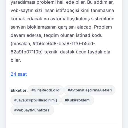
yaradılması problemi həll edə bilər. Bu addımlar,
veb-saytın sizi insan istifadəçisi kimi tanımasına
kömək edəcək və avtomatlaşdırılmış sistemlərin
səhvən bloklamasının qarşısını alacaq. Problem
davam edərsə, təqdim olunan istinad kodu
(məsələn, #fb6ee6d8-bea8-11f0-b5ed-
62a9fb071f0b) texniki dəstək üçün faydalı ola
bilər.
24 saat
Etiketlər:
#GirişRəddEdildi
#AvtomatlaşdırmaAlətləri
#JavaScriptƏlilləşdirilmiş
#KukiProblemi
#VebSaytMühafizəsi