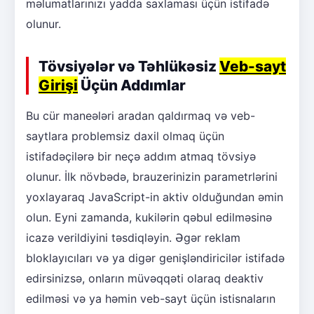
məlumatlarınızı yadda saxlaması üçün istifadə
olunur.
Tövsiyələr və Təhlükəsiz
Veb-sayt
Girişi
Üçün Addımlar
Bu cür maneələri aradan qaldırmaq və veb-
saytlara problemsiz daxil olmaq üçün
istifadəçilərə bir neçə addım atmaq tövsiyə
olunur. İlk növbədə, brauzerinizin parametrlərini
yoxlayaraq JavaScript-in aktiv olduğundan əmin
olun. Eyni zamanda, kukilərin qəbul edilməsinə
icazə verildiyini təsdiqləyin. Əgər reklam
bloklayıcıları və ya digər genişləndiricilər istifadə
edirsinizsə, onların müvəqqəti olaraq deaktiv
edilməsi və ya həmin veb-sayt üçün istisnaların