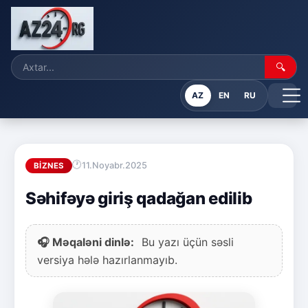
🔍
AZ
EN
RU
11.Noyabr.2025
BIZNES
Səhifəyə giriş qadağan edilib
🎧 Məqaləni dinlə:
Bu yazı üçün səsli
versiya hələ hazırlanmayıb.