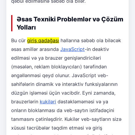
qəbul edilməsinə səbəb ola bilər.
Əsas Texniki Problemlər və Çözüm
Yolları
Bu cür
giriş qadağası
hallarına səbəb ola biləcək
əsas amillər arasında
JavaScript
-in deaktiv
edilməsi və ya brauzer genişləndiriciləri
(məsələn, reklam bloklayıcıları) tərəfindən
əngəllənməsi qeyd olunur. JavaScript veb-
səhifələrin dinamik və interaktiv funksiyalarının
düzgün işləməsi üçün vacibdir. Eyni zamanda,
brauzerlərin
kukiləri
dəstəkləməməsi və ya
onların bloklanması da veb-saytın istifadəçini
tanımasını çətinləşdirir. Kukilər veb-saytların sizə
xüsusi təcrübələr təqdim etməsi və giriş