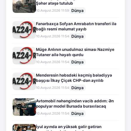
Şəhər atəşə tutulub
Dünya
10.Avqust.2026 11:59
Fənərbaxça Sofyan Amrabatın transferi ilə
bağlı rəsmi məlumat yayıb
Dünya
10.Avqust.2026 11:54
Müge Anlının unudulmaz siması Nazmiye
Tutaner ailə həyatı qurdu
Dünya
10.Avqust.2026 11:54
Menderesin həbsdəki keçmiş bələdiyyə
başçısı İlkay Çiçək CHP-dən ayrılıb
Dünya
10.Avqust.2026 11:54
Avtomobil nəhəngindən vacib addım: Ən
populyar model Bursada buraxılacaq
Dünya
10.Avqust.2026 11:54
İyul ayında ən yüksək gəlir gətirən