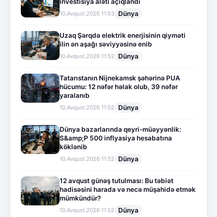
investisiya aləti açıqlandı
Dünya
10.Avqust.2026 11:53
Uzaq Şərqdə elektrik enerjisinin qiyməti
ilin ən aşağı səviyyəsinə enib
Dünya
10.Avqust.2026 11:52
Tatarıstanın Nijnekamsk şəhərinə PUA
hücumu: 12 nəfər həlak olub, 39 nəfər
yaralanıb
Dünya
10.Avqust.2026 11:52
Dünya bazarlarında qeyri-müəyyənlik:
S&amp;P 500 inflyasiya hesabatına
köklənib
Dünya
10.Avqust.2026 11:52
12 avqust günəş tutulması: Bu təbiət
hadisəsini harada və necə müşahidə etmək
mümkündür?
Dünya
10.Avqust.2026 11:52