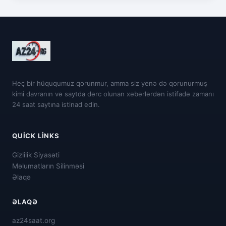
Heç bir hüququmuz qorunmur, amma siz yenə də qorunurmuş
kimi davranın və saytda dərc olunan xəbərlərdən istifadə zamanı
24 saat saytına istinad edin.
QUICK LINKS
Gizlilik Siyasəti
Məlumatların Silinməsi
Əlaqə
ƏLAQƏ
az24saat.org