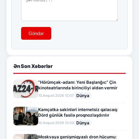
Göndər
Ən Son Xəbərlər
“Hörümçək-adam: Yeni Başlanğıc” Çin
kinoteatrlarında birinciliyi əldən vermir
Dünya
10.Avqust.2026 12:07
Kamçatka sakinləri internetsiz qalacaq:
Dörd günlük fasilə proqnozlaşdırılır
Dünya
10.Avqust.2026 12:03
Moskvaya genişmiqyaslı dron hücumu: