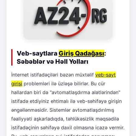
Veb-saytlara
Giriş Qadağası
:
Səbəblər və Həll Yolları
İnternet istifadəçiləri bəzən müxtəlif
veb-sayt
girişi
problemləri ilə üzləşə bilirlər. Bu cür
hallardan biri də "avtomatlaşdırma alətlərindən"
istifadə etdiyiniz ehtimalı ilə veb-səhifəyə girişin
əngəllənməsidir. Sistemlər avtomatlaşdırılmış
fəaliyyəti aşkarladıqda, təhlükəsizlik məqsədilə
istifadəçinin səhifəyə daxil olmasına icazə vermir.