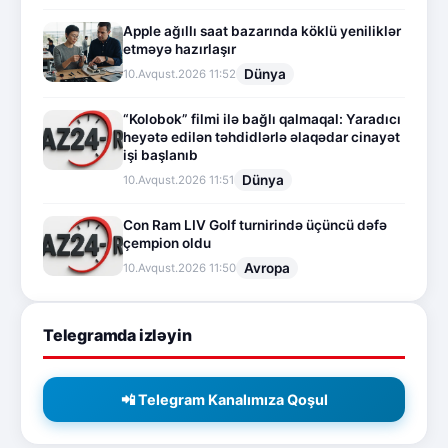
Apple ağıllı saat bazarında köklü yeniliklər
etməyə hazırlaşır
Dünya
10.Avqust.2026 11:52
“Kolobok” filmi ilə bağlı qalmaqal: Yaradıcı
heyətə edilən təhdidlərlə əlaqədar cinayət
işi başlanıb
Dünya
10.Avqust.2026 11:51
Con Ram LIV Golf turnirində üçüncü dəfə
çempion oldu
Avropa
10.Avqust.2026 11:50
Telegramda izləyin
📲 Telegram Kanalımıza Qoşul