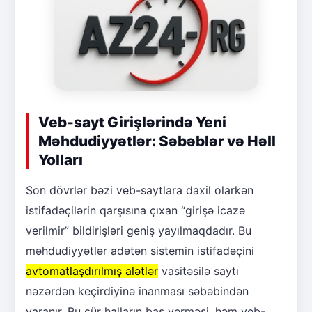
Veb-sayt Girişlərində Yeni
Məhdudiyyətlər: Səbəblər və Həll
Yolları
Son dövrlər bəzi veb-saytlara daxil olarkən
istifadəçilərin qarşısına çıxan “girişə icazə
verilmir” bildirişləri geniş yayılmaqdadır. Bu
məhdudiyyətlər adətən sistemin istifadəçini
avtomatlaşdırılmış alətlər
vasitəsilə saytı
nəzərdən keçirdiyinə inanması səbəbindən
yaranır. Bu cür halların baş verməsi, həm veb-