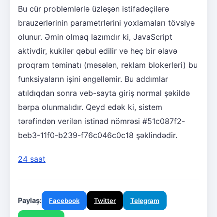
Bu cür problemlərlə üzləşən istifadəçilərə
brauzerlərinin parametrlərini yoxlamaları tövsiyə
olunur. Əmin olmaq lazımdır ki, JavaScript
aktivdir, kukilər qəbul edilir və heç bir əlavə
proqram təminatı (məsələn, reklam blokerləri) bu
funksiyaların işini əngəlləmir. Bu addımlar
atıldıqdan sonra veb-sayta giriş normal şəkildə
bərpa olunmalıdır. Qeyd edək ki, sistem
tərəfindən verilən istinad nömrəsi #51c087f2-
beb3-11f0-b239-f76c046c0c18 şəklindədir.
24 saat
Paylaş:
Facebook
Twitter
Telegram