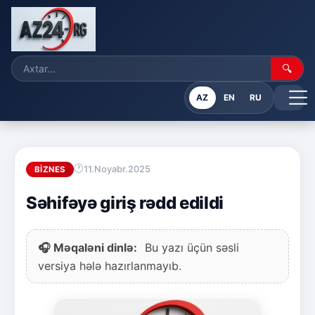
🔍
AZ
EN
RU
11.Noyabr.2025
BIZNES
Səhifəyə giriş rədd edildi
🎧 Məqaləni dinlə:
Bu yazı üçün səsli
versiya hələ hazırlanmayıb.