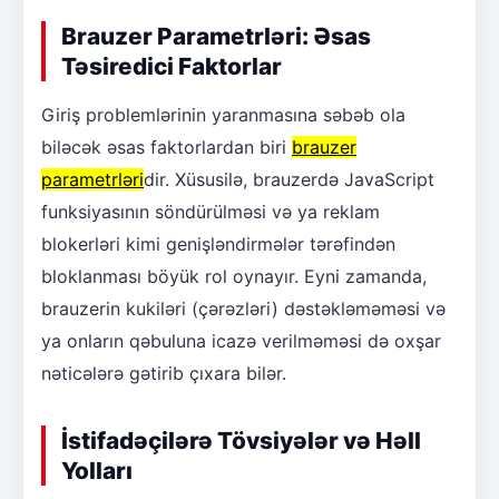
Brauzer Parametrləri: Əsas
Təsiredici Faktorlar
Giriş problemlərinin yaranmasına səbəb ola
biləcək əsas faktorlardan biri
brauzer
parametrləri
dir. Xüsusilə, brauzerdə JavaScript
funksiyasının söndürülməsi və ya reklam
blokerləri kimi genişləndirmələr tərəfindən
bloklanması böyük rol oynayır. Eyni zamanda,
brauzerin kukiləri (çərəzləri) dəstəkləməməsi və
ya onların qəbuluna icazə verilməməsi də oxşar
nəticələrə gətirib çıxara bilər.
İstifadəçilərə Tövsiyələr və Həll
Yolları