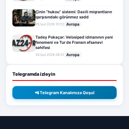
Çinin “hukou” sistemi: Daxili miqrantların
qarşısındakı görünməz sədd
Avropa
26.İyul.2026 10:22
Tadey Pokaçar: Velosiped idmanının yeni
fenomeni və Tur de Fransın əfsanəvi
səhifəsi
Avropa
26.İyul.2026 09:31
Telegramda izləyin
📲 Telegram Kanalımıza Qoşul