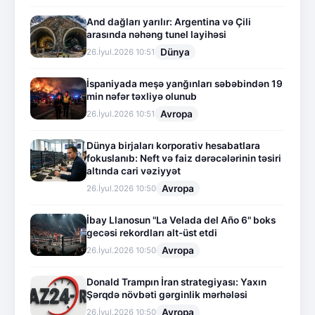
And dağları yarılır: Argentina və Çili
arasında nəhəng tunel layihəsi
Dünya
26.İyul.2026 10:51
İspaniyada meşə yanğınları səbəbindən 19
min nəfər təxliyə olunub
Avropa
26.İyul.2026 10:51
Dünya birjaları korporativ hesabatlara
fokuslanıb: Neft və faiz dərəcələrinin təsiri
altında cari vəziyyət
Avropa
26.İyul.2026 10:50
İbay Llanosun "La Velada del Año 6" boks
gecəsi rekordları alt-üst etdi
Avropa
26.İyul.2026 10:50
Donald Trampın İran strategiyası: Yaxın
Şərqdə növbəti gərginlik mərhələsi
Avropa
26.İyul.2026 10:50