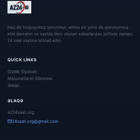
Heç bir hüququmuz qorunmur, amma siz yenə də qorunurmuş
kimi davranın və saytda dərc olunan xəbərlərdən istifadə zamanı
24 saat saytına istinad edin.
QUICK LINKS
Gizlilik Siyasəti
Məlumatların Silinməsi
Əlaqə
ƏLAQƏ
az24saat.org
24saat.org@gmail.com