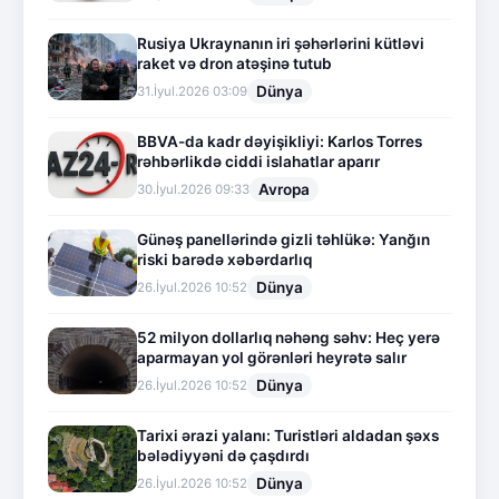
Rusiya Ukraynanın iri şəhərlərini kütləvi
raket və dron atəşinə tutub
Dünya
31.İyul.2026 03:09
BBVA-da kadr dəyişikliyi: Karlos Torres
rəhbərlikdə ciddi islahatlar aparır
Avropa
30.İyul.2026 09:33
Günəş panellərində gizli təhlükə: Yanğın
riski barədə xəbərdarlıq
Dünya
26.İyul.2026 10:52
52 milyon dollarlıq nəhəng səhv: Heç yerə
aparmayan yol görənləri heyrətə salır
Dünya
26.İyul.2026 10:52
Tarixi ərazi yalanı: Turistləri aldadan şəxs
bələdiyyəni də çaşdırdı
Dünya
26.İyul.2026 10:52