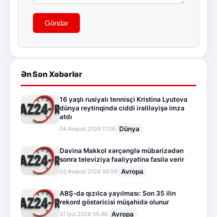
Göndər
Ən Son Xəbərlər
16 yaşlı rusiyalı tennisçi Kristina Lyutova
dünya reytinqində ciddi irəliləyişə imza
atdı
Dünya
04.Avqust.2026 11:06
Davina Makkol xərçənglə mübarizədən
sonra televiziya fəaliyyətinə fasilə verir
Avropa
03.Avqust.2026 00:59
ABŞ-da qızılca yayılması: Son 35 ilin
rekord göstəricisi müşahidə olunur
Avropa
31.İyul.2026 05:46