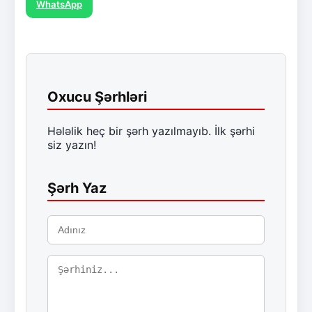
WhatsApp
Oxucu Şərhləri
Hələlik heç bir şərh yazılmayıb. İlk şərhi
siz yazın!
Şərh Yaz