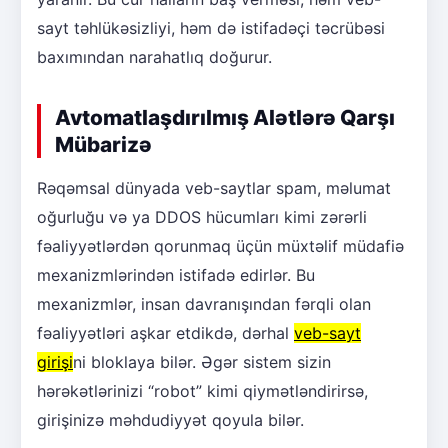
sayt təhlükəsizliyi, həm də istifadəçi təcrübəsi
baxımından narahatlıq doğurur.
Avtomatlaşdırılmış Alətlərə Qarşı
Mübarizə
Rəqəmsal dünyada veb-saytlar spam, məlumat
oğurluğu və ya DDOS hücumları kimi zərərli
fəaliyyətlərdən qorunmaq üçün müxtəlif müdafiə
mexanizmlərindən istifadə edirlər. Bu
mexanizmlər, insan davranışından fərqli olan
fəaliyyətləri aşkar etdikdə, dərhal
veb-sayt
girişi
ni bloklaya bilər. Əgər sistem sizin
hərəkətlərinizi “robot” kimi qiymətləndirirsə,
girişinizə məhdudiyyət qoyula bilər.