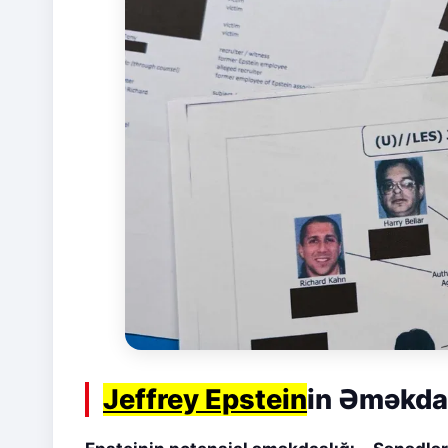
Jeffrey Epstein
in Əməkdaş