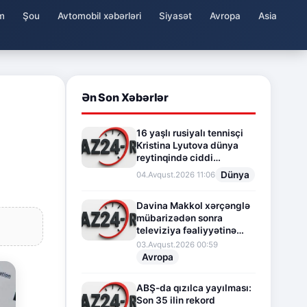
m
Şou
Avtomobil xəbərləri
Siyasət
Avropa
Asia
Ən Son Xəbərlər
16 yaşlı rusiyalı tennisçi
Kristina Lyutova dünya
reytinqində ciddi
irəliləyişə imza atdı
Dünya
04.Avqust.2026 11:06
Davina Makkol xərçənglə
mübarizədən sonra
televiziya fəaliyyətinə
fasilə verir
03.Avqust.2026 00:59
Avropa
ABŞ-da qızılca yayılması:
Son 35 ilin rekord