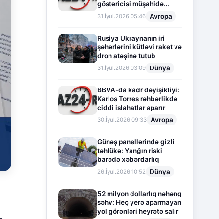
göstəricisi müşahidə
olunur
Avropa
31.İyul.2026 05:46
Rusiya Ukraynanın iri
şəhərlərini kütləvi raket və
dron atəşinə tutub
Dünya
31.İyul.2026 03:09
BBVA-da kadr dəyişikliyi:
Karlos Torres rəhbərlikdə
ciddi islahatlar aparır
Avropa
30.İyul.2026 09:33
Günəş panellərində gizli
təhlükə: Yanğın riski
barədə xəbərdarlıq
Dünya
26.İyul.2026 10:52
52 milyon dollarlıq nəhəng
səhv: Heç yerə aparmayan
yol görənləri heyrətə salır