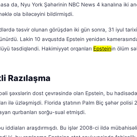
lmasa da, Nyu York Şəhərinin NBC News 4 kanalına iki a
klə ola biləcəyini bildirmişdi.
ərdə təsvir olunan görüşdən iki gün sonra, 31 iyul tarix
ünürdü. Lakin 10 avqustda Epstein yenidən kamerasınd
üyü təsdiqləndi. Hakimiyyət orqanları
Epstein
in ölüm sə
tli Razılaşma
əli şəxslərin dost çevrəsində olan Epstein, bu hadisəd
arı ilə üzləşmişdi. Florida ştatının Palm Biç şəhər polisi
mayan qurbanları sorğu-sual etmişdi.
 iddiaları araşdırmışdı. Bu işlər 2008-ci ildə mübahisəl