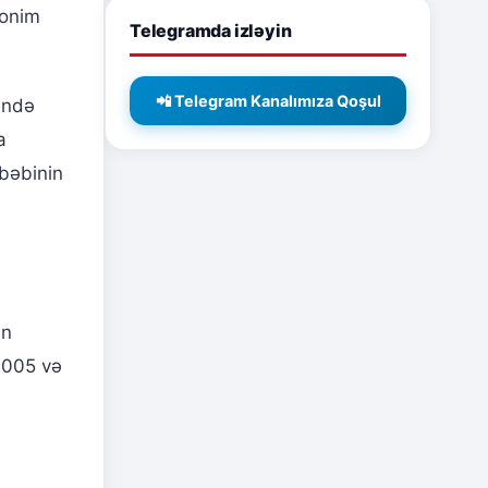
nonim
Telegramda izləyin
📲 Telegram Kanalımıza Qoşul
ində
a
bəbinin
ən
 2005 və
i