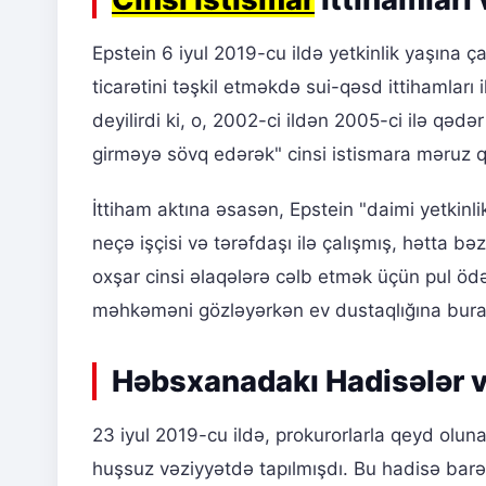
Epstein 6 iyul 2019-cu ildə yetkinlik yaşına ça
ticarətini təşkil etməkdə sui-qəsd ittihamları 
deyilirdi ki, o, 2002-ci ildən 2005-ci ilə qədə
girməyə sövq edərək" cinsi istismara məruz 
İttiham aktına əsasən, Epstein "daimi yetkin
neçə işçisi və tərəfdaşı ilə çalışmış, hətta bəz
oxşar cinsi əlaqələrə cəlb etmək üçün pul ödə
məhkəməni gözləyərkən ev dustaqlığına bura
Həbsxanadakı Hadisələr 
23 iyul 2019-cu ildə, prokurorlarla qeyd ol
huşsuz vəziyyətdə tapılmışdı. Bu hadisə bar