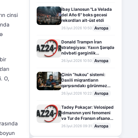
İbay Llanosun "La Velada
ın cinsi
del Año 6" boks gecəsi
rekordları alt-üst etdi
tında
Avropa
26.İyul.2026 10:50
yə
Donald Trampın İran
strategiyası: Yaxın Şərqdə
növbəti gərginlik
mərhələsi
bir
Avropa
26.İyul.2026 10:50
ları
Çinin “hukou” sistemi:
. O,
Daxili miqrantların
qarşısındakı görünməz
sədd
Avropa
26.İyul.2026 10:22
Tadey Pokaçar: Velosiped
idmanının yeni fenomeni
və Tur de Fransın əfsanəvi
erasında
səhifəsi
Avropa
26.İyul.2026 09:31
 boyun