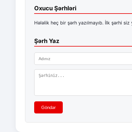
Oxucu Şərhləri
Hələlik heç bir şərh yazılmayıb. İlk şərhi siz 
Şərh Yaz
Göndər