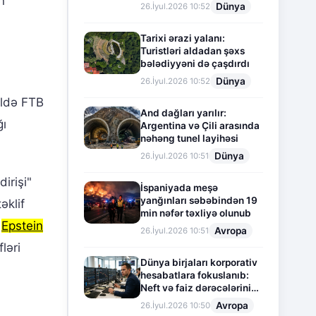
n
Dünya
26.İyul.2026 10:52
Tarixi ərazi yalanı:
Turistləri aldadan şəxs
bələdiyyəni də çaşdırdı
Dünya
26.İyul.2026 10:52
ildə FTB
And dağları yarılır:
ğı
Argentina və Çili arasında
nəhəng tunel layihəsi
Dünya
26.İyul.2026 10:51
irişi"
İspaniyada meşə
yanğınları səbəbindən 19
əklif
min nəfər təxliyə olunub
r
Epstein
Avropa
26.İyul.2026 10:51
ləri
Dünya birjaları korporativ
hesabatlara fokuslanıb:
Neft və faiz dərəcələrinin
təsiri altında cari vəziyyət
Avropa
26.İyul.2026 10:50