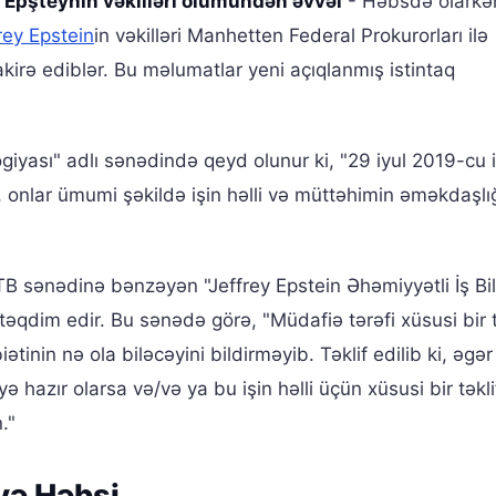
 Epşteynin vəkilləri ölümündən əvvəl
- Həbsdə olarkə
rey Epstein
in vəkilləri Manhetten Federal Prokurorları ilə
irə ediblər. Bu məlumatlar yeni açıqlanmış istintaq
ogiyası" adlı sənədində qeyd olunur ki, "29 iyul 2019-cu 
üb, onlar ümumi şəkildə işin həlli və müttəhimin əməkdaşlı
B sənədinə bənzəyən "Jeffrey Epstein Əhəmiyyətli İş Bild
təqdim edir. Bu sənədə görə, "Müdafiə tərəfi xüsusi bir t
ətinin nə ola biləcəyini bildirməyib. Təklif edilib ki, əgə
hazır olarsa və/və ya bu işin həlli üçün xüsusi bir təklif
."
 və Həbsi