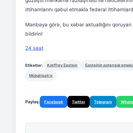
güzəştli məhkəmə razılaşması ilə nəticələnmiş
ittihamlarını qəbul etməklə federal ittihamla
Mənbəyə görə, bu xəbər aktuallığını qoruyan 
bildirin!
24 saat
Etiketlər:
#Jeffrey Epstein
Epsteinin potensial əməkd
Mübahisəli iş
Paylaş:
Facebook
Twitter
Telegram
What