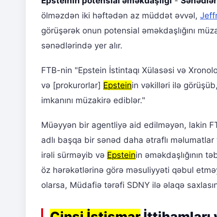
Epsteinin potensial əməkdaşlığı
-
Sənədlər
ölməzdən iki həftədən az müddət əvvəl,
Jeff
görüşərək onun potensial əməkdaşlığını müzak
sənədlərində yer alır.
FTB-nin "Epstein İstintaqı Xülasəsi və Xronol
və [prokurorlar]
Epstein
in vəkilləri ilə görüş
imkanını müzakirə ediblər."
Müəyyən bir agentliyə aid edilməyən, lakin FT
adlı başqa bir sənəd daha ətraflı məlumatlar 
irəli sürməyib və
Epstein
in əməkdaşlığının təbi
öz hərəkətlərinə görə məsuliyyəti qəbul etməyə 
olarsa, Müdafiə tərəfi SDNY ilə əlaqə saxlasın
Cinsi İstismar
İttihamları