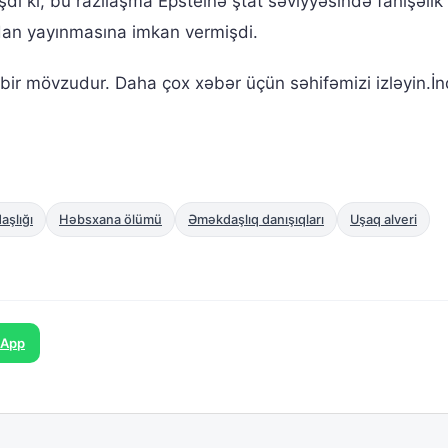
di ki, bu razılaşma Epsteinə ştat səviyyəsində fahişəlik
rdan yayınmasına imkan vermişdi.
bir mövzudur. Daha çox xəbər üçün səhifəmizi izləyin.İn
aşlığı
Həbsxana ölümü
Əməkdaşlıq danışıqları
Uşaq alveri
sApp