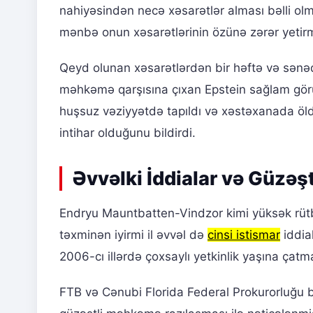
nahiyəsindən necə xəsarətlər alması bəlli o
mənbə onun xəsarətlərinin özünə zərər yetirmə
Qeyd olunan xəsarətlərdən bir həftə və sənədl
məhkəmə qarşısına çıxan Epstein sağlam gör
huşsuz vəziyyətdə tapıldı və xəstəxanada öld
intihar olduğunu bildirdi.
Əvvəlki İddialar və Güzəş
Endryu Mauntbatten-Vindzor kimi yüksək rütb
təxminən iyirmi il əvvəl də
cinsi istismar
iddial
2006-cı illərdə çoxsaylı yetkinlik yaşına çat
FTB və Cənubi Florida Federal Prokurorluğu bu