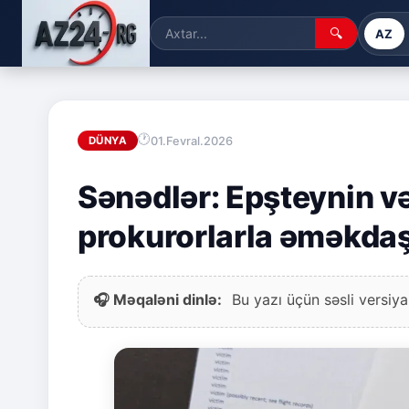
🔍
AZ
01.Fevral.2026
DÜNYA
Sənədlər: Epşteynin v
prokurorlarla əməkdaş
🎧 Məqaləni dinlə:
Bu yazı üçün səsli versiya