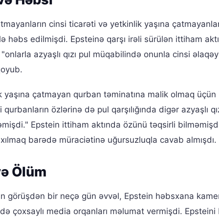
tmayanların cinsi ticarəti və yetkinlik yaşına çatmayanlar
ilə həbs edilmişdi. Epsteinə qarşı irəli sürülən ittiham ak
r "onlarla azyaşlı qızı pul müqabilində onunla cinsi əlaqə
qoyub.
lik yaşına çatmayan qurban təminatına malik olmaq üçün 
i qurbanların özlərinə də pul qarşılığında digər azyaşlı qız
mişdi." Epstein ittiham aktında özünü təqsirli bilməmişdi
xılmaq barədə müraciətinə uğursuzluqla cavab almışdı.
və Ölüm
unan görüşdən bir neçə gün əvvəl, Epstein həbsxana kam
ədə çoxsaylı media orqanları məlumat vermişdi. Epsteini