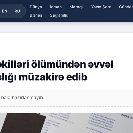
Dünya
İdman
Maraqlı
Yaxın Şərq
Gündə
EN
RU
Biznes
Sağlamlıq
əkilləri ölümündən əvvəl
lığı müzakirə edib
 hələ hazırlanmayıb.