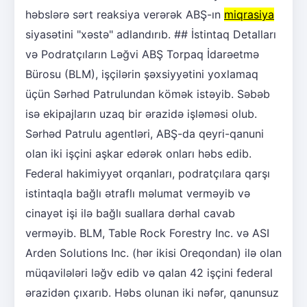
həbslərə sərt reaksiya verərək ABŞ-ın
miqrasiya
siyasətini "xəstə" adlandırıb. ## İstintaq Detalları
və Podratçıların Ləğvi ABŞ Torpaq İdarəetmə
Bürosu (BLM), işçilərin şəxsiyyətini yoxlamaq
üçün Sərhəd Patrulundan kömək istəyib. Səbəb
isə ekipajların uzaq bir ərazidə işləməsi olub.
Sərhəd Patrulu agentləri, ABŞ-da qeyri-qanuni
olan iki işçini aşkar edərək onları həbs edib.
Federal hakimiyyət orqanları, podratçılara qarşı
istintaqla bağlı ətraflı məlumat verməyib və
cinayət işi ilə bağlı suallara dərhal cavab
verməyib. BLM, Table Rock Forestry Inc. və ASI
Arden Solutions Inc. (hər ikisi Oreqondan) ilə olan
müqavilələri ləğv edib və qalan 42 işçini federal
ərazidən çıxarıb. Həbs olunan iki nəfər, qanunsuz