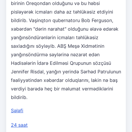
birinin Oreqondan olduğunu və bu həbsi
pisləyərək icmaları daha az təhlükəsiz etdiyini
bildirib. Vaşinqton qubernatoru Bob Ferguson,
xəbərdən "dərin narahat" olduğunu əlavə edərək
yanğınsöndürənlərin icmaları təhlükəsiz
saxladığını söyləyib. ABŞ Meşə Xidmətinin
yanğınsöndürmə səylərinə nəzarət edən
Hadisələrin İdarə Edilməsi Qrupunun sözçüsü
Jennifer Risdal, yanğın yerində Sərhəd Patrulunun
fəaliyyətindən xəbərdar olduqlarını, lakin nə baş
verdiyi barədə heç bir məlumat vermədiklərini
bildirib.
Sələfi
24 saat