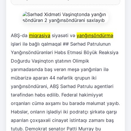
ABŞ-da
miqrasiya
siyasəti və
yanğınsöndürmə
işləri ilə bağlı qalmaqal ## Sərhəd Patrulunun
Yanğınsöndürənləri Həbs Etməsi Böyük Reaksiya
Doğurdu Vaşinqton ştatının Olimpik
yarımadasında baş verən meşə yanğınları ilə
mübarizə aparan 44 nəfərlik qrupun iki
yanğınsöndürəni, ABŞ Sərhəd Patrulu agentləri
tərəfindən həbs edilib. Federal hakimiyyət
orqanları cümə axşamı bu barədə məlumat yayıb.
Həbslər, onların işlədiyi iki podratçı şirkətə qarşı
aparılan çoxşaxəli cinayət istintaqı zamanı baş
tutub. Demokrat senator Patti Murray bu