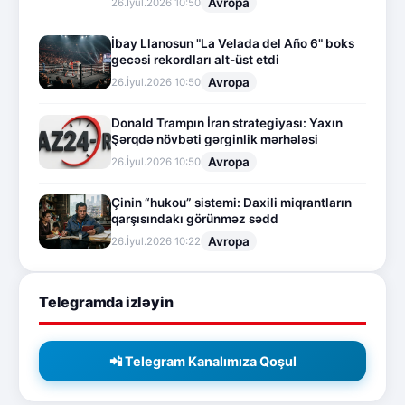
Avropa
26.İyul.2026 10:50
İbay Llanosun "La Velada del Año 6" boks
gecəsi rekordları alt-üst etdi
Avropa
26.İyul.2026 10:50
Donald Trampın İran strategiyası: Yaxın
Şərqdə növbəti gərginlik mərhələsi
Avropa
26.İyul.2026 10:50
Çinin “hukou” sistemi: Daxili miqrantların
qarşısındakı görünməz sədd
Avropa
26.İyul.2026 10:22
Telegramda izləyin
📲 Telegram Kanalımıza Qoşul