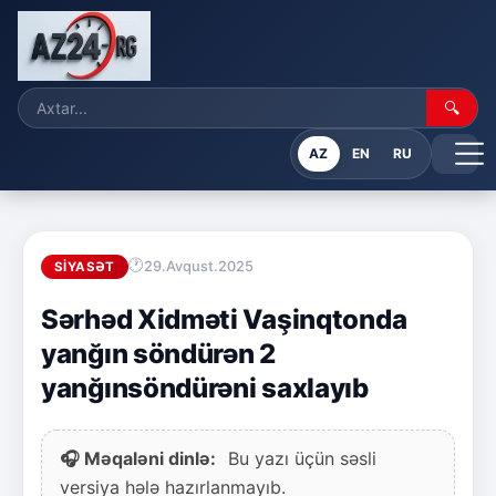
🔍
AZ
EN
RU
29.Avqust.2025
SIYASƏT
Sərhəd Xidməti Vaşinqtonda
yanğın söndürən 2
yanğınsöndürəni saxlayıb
🎧 Məqaləni dinlə:
Bu yazı üçün səsli
versiya hələ hazırlanmayıb.