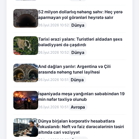
52 milyon dollarlıq nəhəng səhv: Heç yerə
aparmayan yol görənləri heyrətə salır
Dünya
26.İyul.2026 10:52
Tarixi ərazi yalanı: Turistləri aldadan şəxs
bələdiyyəni də çaşdırdı
Dünya
26.İyul.2026 10:52
And dağları yarılır: Argentina və Çili
arasında nəhəng tunel layihəsi
Dünya
26.İyul.2026 10:51
İspaniyada meşə yanğınları səbəbindən 19
min nəfər təxliyə olunub
Avropa
26.İyul.2026 10:51
Dünya birjaları korporativ hesabatlara
fokuslanıb: Neft və faiz dərəcələrinin təsiri
altında cari vəziyyət