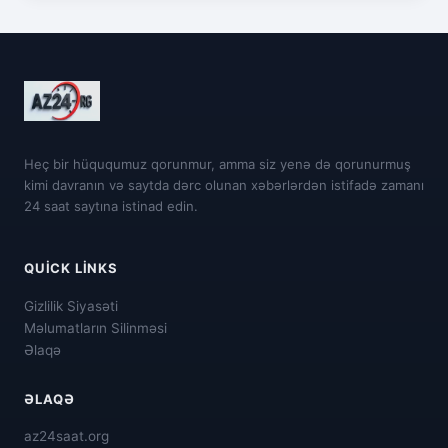
Heç bir hüququmuz qorunmur, amma siz yenə də qorunurmuş
kimi davranın və saytda dərc olunan xəbərlərdən istifadə zamanı
24 saat saytına istinad edin.
QUICK LINKS
Gizlilik Siyasəti
Məlumatların Silinməsi
Əlaqə
ƏLAQƏ
az24saat.org