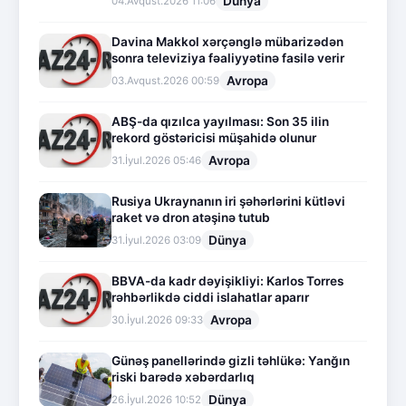
Dünya
04.Avqust.2026 11:06
Davina Makkol xərçənglə mübarizədən
sonra televiziya fəaliyyətinə fasilə verir
Avropa
03.Avqust.2026 00:59
ABŞ-da qızılca yayılması: Son 35 ilin
rekord göstəricisi müşahidə olunur
Avropa
31.İyul.2026 05:46
Rusiya Ukraynanın iri şəhərlərini kütləvi
raket və dron atəşinə tutub
Dünya
31.İyul.2026 03:09
BBVA-da kadr dəyişikliyi: Karlos Torres
rəhbərlikdə ciddi islahatlar aparır
Avropa
30.İyul.2026 09:33
Günəş panellərində gizli təhlükə: Yanğın
riski barədə xəbərdarlıq
Dünya
26.İyul.2026 10:52