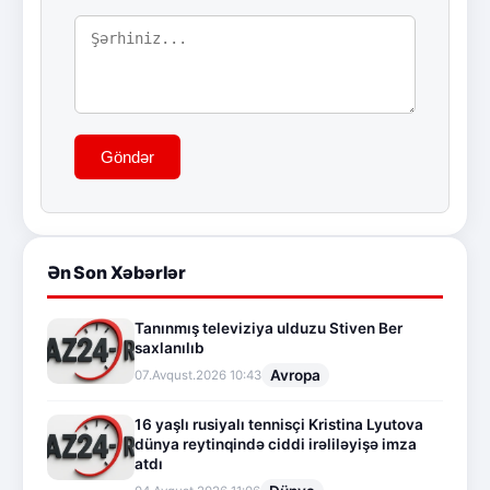
Göndər
Ən Son Xəbərlər
Tanınmış televiziya ulduzu Stiven Ber
saxlanılıb
Avropa
07.Avqust.2026 10:43
16 yaşlı rusiyalı tennisçi Kristina Lyutova
dünya reytinqində ciddi irəliləyişə imza
atdı