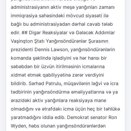
administrasiyanın aktiv meşə yanğınları zamanı
immiqrasiya sahəsindəki mövcud siyasəti ilə
bağlı bu administrasiyadan dərhal cavab tələb
edir. ## Digər Reaksiyalar və Gələcək Addımlar
Vaşinqton Ştatı Yanğınsöndürənlər Şurasının
prezidenti Dennis Lawson, yanğınsöndürənlərin
komanda şəklində işlədiyini və hər hansı bir
səbəbdən bir üzvün itirilməsinin icmalarına
xidmət etmək qabiliyyətinə zərər verdiyini
bildirib. Sərhəd Patrulu, müqavilənin ləğvi və icra
tədbirinin yanğınsöndürmə əməliyyatlarına və ya
ərazidəki aktiv yanğınlara reaksiyaya mane
olmadığını və ətrafdakı icma üçün heç bir təhlükə
yaratmadığını iddia edib. Demokrat senator Ron
Wyden, həbs olunan yanğınsöndürənlərdən