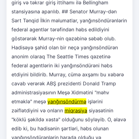
giriş və təkrar giriş ittihamı ilə Bellingham
stansiyasına aparılıb. ## Senator Murray-dən
Sərt Tənqid İlkin məlumatlar, yanğınsöndürənlərin
federal agentlər tərəfindən həbs edildiyini
göstərərək Murray-nin qəzəbinə səbəb olub.
Hadisəyə şahid olan bir neçə yanğınsöndürən
anonim olaraq The Seattle Times qəzetinə
federal agentlərin iki yanğınsöndürəni həbs
etdiyini bildirib. Murray, cümə axşamı bu xəbərə
cavab verərək ABŞ prezidenti Donald Tramp
administrasiyasının Meşə Xidmətini "məhv
etməklə" meşə
yanğınsöndürmə
işlərini
zəiflətdiyini və onların
miqrasiya
siyasətinin
"köklü şəkildə xəstə" olduğunu söyləyib. O, əlavə
edib ki, bu hadisənin şərtləri, həbs olunan
yanğınsöndürənlərin harada olduğu və