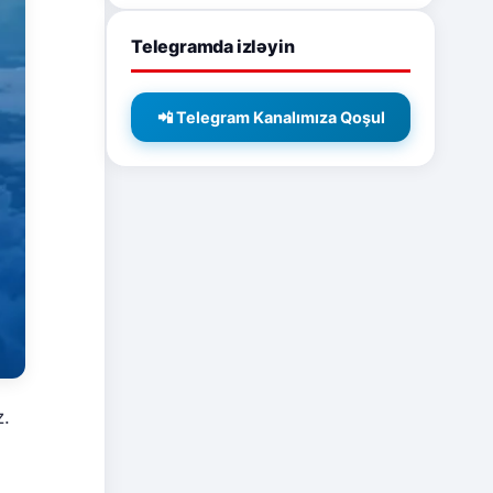
Telegramda izləyin
📲 Telegram Kanalımıza Qoşul
z.