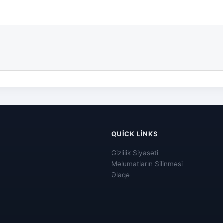
QUICK LINKS
Gizlilik Siyasəti
Məlumatların Silinməsi
Əlaqə