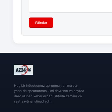
Göndər
Heç bir hüququmuz qorunmur, amma siz
yenə də qorunurmuş kimi davranın və saytda
dərc olunan xəbərlərdən istifadə zamanı 24
saat saytına istinad edin.