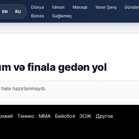
Dünya
İdman
Maraqlı
Yaxın Şərq
Gündə
EN
RU
Biznes
Sağlamlıq
ım və finala gedən yol
 hələ hazırlanmayıb.