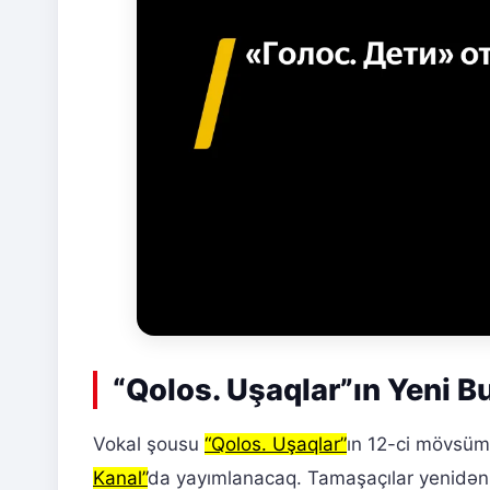
“Qolos. Uşaqlar”ın Yeni Bu
Vokal şousu
“Qolos. Uşaqlar”
ın 12-ci mövsüm
Kanal”
da yayımlanacaq. Tamaşaçılar yenidən 