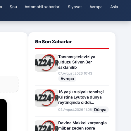
m
Şou
Avtomobil xəbərləri
Siyasət
Avropa
Asia
Ən Son Xəbərlər
Tanınmış televiziya
ulduzu Stiven Ber
saxlanılıb
07.Avqust.2026 10:43
Avropa
16 yaşlı rusiyalı tennisçi
Kristina Lyutova dünya
reytinqində ciddi
irəliləyişə imza atdı
Dünya
04.Avqust.2026 11:06
Davina Makkol xərçənglə
mübarizədən sonra