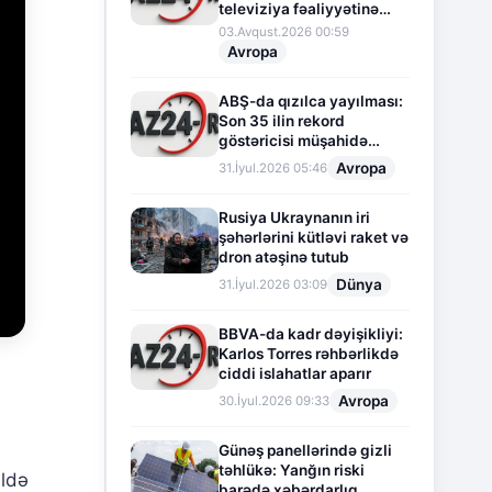
televiziya fəaliyyətinə
fasilə verir
03.Avqust.2026 00:59
Avropa
ABŞ-da qızılca yayılması:
Son 35 ilin rekord
göstəricisi müşahidə
olunur
Avropa
31.İyul.2026 05:46
Rusiya Ukraynanın iri
şəhərlərini kütləvi raket və
dron atəşinə tutub
Dünya
31.İyul.2026 03:09
BBVA-da kadr dəyişikliyi:
Karlos Torres rəhbərlikdə
ciddi islahatlar aparır
Avropa
30.İyul.2026 09:33
Günəş panellərində gizli
təhlükə: Yanğın riski
əldə
barədə xəbərdarlıq