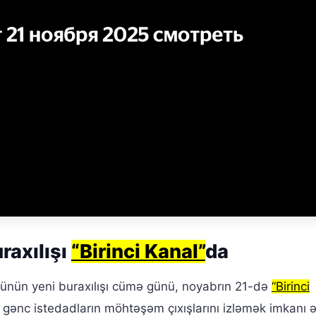
raxılışı
“Birinci Kanal”
da
ünün yeni buraxılışı cümə günü, noyabrın 21-də
“Birinci
gənc istedadların möhtəşəm çıxışlarını izləmək imkanı 