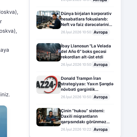
oskva),
Dünya birjaları korporativ
hesabatlara fokuslanıb:
r
Neft və faiz dərəcələrinin
təsiri altında cari vəziyyət
oskva),
Avropa
26.İyul.2026 10:50
İbay Llanosun "La Velada
kaya
del Año 6" boks gecəsi
rekordları alt-üst etdi
Avropa
26.İyul.2026 10:50
Donald Trampın İran
strategiyası: Yaxın Şərqdə
növbəti gərginlik
iniz.
mərhələsi
Avropa
26.İyul.2026 10:50
Çinin “hukou” sistemi:
Daxili miqrantların
qarşısındakı görünməz
sədd
Avropa
26.İyul.2026 10:22