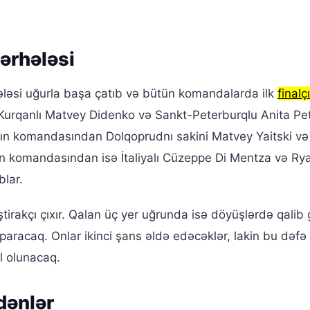
ərhələsi
əsi uğurla başa çatıb və bütün komandalarda ilk
finalçı
urqanlı Matvey Didenko və Sankt-Peterburqlu Anita Pe
ın komandasından Dolqoprudnı sakini Matvey Yaitski və
ın komandasından isə İtaliyalı Cüzeppe Di Mentza və Rya
blar.
irakçı çıxır. Qalan üç yer uğrunda isə döyüşlərdə qalib 
aparacaq. Onlar ikinci şans əldə edəcəklər, lakin bu dəfə 
ll olunacaq.
dənlər