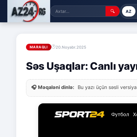
🔍
AZ
20.Noyabr.2025
MARAQLI
Səs Uşaqlar: Canlı yay
🎧 Məqaləni dinlə:
Bu yazı üçün səsli versiya