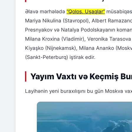
Əlavə mərhələdə
“Qolos. Uşaqlar”
müsabiqəsi
Mariya Nikulina (Stavropol), Albert Ramazan
Presnyakov və Natalya Podolskayanın komand
Milana Kroxina (Vladimir), Veronika Tarasova
Kiyaşko (Nijnekamsk), Milana Ananko (Moskv
(Sankt-Peterburq) iştirak edir.
Yayım Vaxtı və Keçmiş Bur
Layihənin yeni buraxılışını bu gün Moskva vax