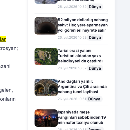
Dünya
26.İyul.2026 10:52
52 milyon dollarlıq nəhəng
səhv: Heç yerə aparmayan
yol görənləri heyrətə salır
Dünya
26.İyul.2026 10:52
lar
trosyan;
Tarixi ərazi yalanı:
Turistləri aldadan şəxs
bələdiyyəni də çaşdırdı
zanlı
Dünya
26.İyul.2026 10:52
And dağları yarılır:
Argentina və Çili arasında
gələn,
nəhəng tunel layihəsi
onların
Dünya
26.İyul.2026 10:51
İspaniyada meşə
yanğınları səbəbindən 19
min nəfər təxliyə olunub
Avropa
26.İyul.2026 10:51