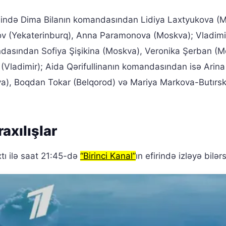
ndə Dima Bilanın komandasından Lidiya Laxtyukova (M
ov (Yekaterinburq), Anna Paramonova (Moskva); Vladimi
asından Sofiya Şişikina (Moskva), Veronika Şerban (M
 (Vladimir); Aida Qərifullinanın komandasından isə Arina
a), Boqdan Tokar (Belqorod) və Mariya Markova-Butırs
axılışlar
tı ilə saat 21:45-də
“Birinci Kanal”
ın efirində izləyə bilərs