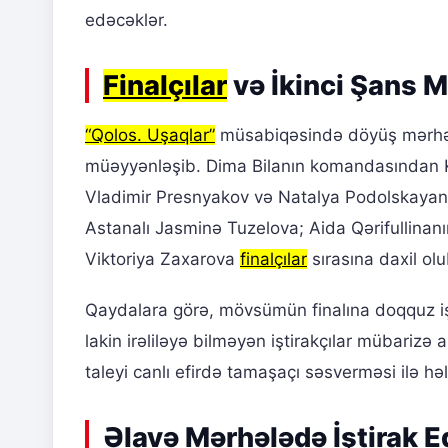
edəcəklər.
Finalçılar
və İkinci Şans M
“Qolos. Uşaqlar”
müsabiqəsində döyüş mərhəl
müəyyənləşib. Dima Bilanın komandasından K
Vladimir Presnyakov və Natalya Podolskayan
Astanalı Jasminə Tuzelova; Aida Qərifullinan
Viktoriya Zaxarova
finalçılar
sırasına daxil olu
Qaydalara görə, mövsümün finalına doqquz işt
lakin irəliləyə bilməyən iştirakçılar mübarizə 
taleyi canlı efirdə tamaşaçı səsverməsi ilə hə
Əlavə Mərhələdə İştirak E