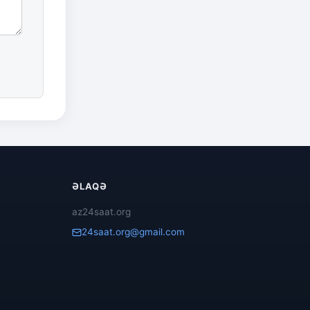
ƏLAQƏ
az24saat.org
24saat.org@gmail.com