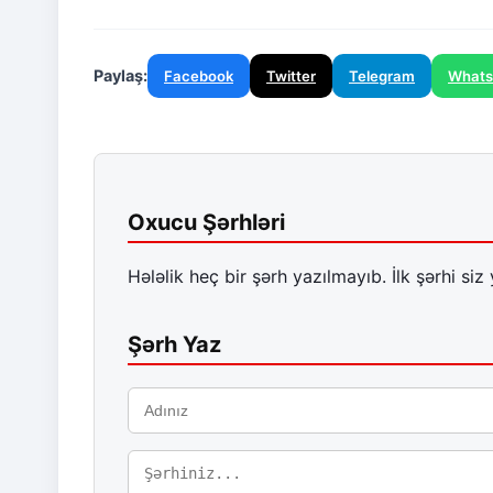
Paylaş:
Facebook
Twitter
Telegram
What
Oxucu Şərhləri
Hələlik heç bir şərh yazılmayıb. İlk şərhi siz 
Şərh Yaz