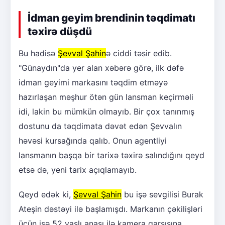
İdman geyim brendinin təqdimatı
təxirə düşdü
Bu hadisə
Şevval Şahin
ə ciddi təsir edib.
"Günaydın"da yer alan xəbərə görə, ilk dəfə
idman geyimi markasını təqdim etməyə
hazırlaşan məşhur ötən gün lansman keçirməli
idi, lakin bu mümkün olmayıb. Bir çox tanınmış
dostunu da təqdimata dəvət edən Şevvalın
həvəsi kursağında qalıb. Onun agentliyi
lansmanın başqa bir tarixə təxirə salındığını qeyd
etsə də, yeni tarix açıqlamayıb.
Qeyd edək ki,
Şevval Şahin
bu işə sevgilisi Burak
Ateşin dəstəyi ilə başlamışdı. Markanın çəkilişləri
üçün isə 52 yaşlı anası ilə kamera qarşısına