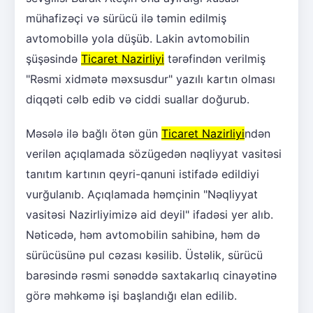
mühafizəçi və sürücü ilə təmin edilmiş
avtomobillə yola düşüb. Lakin avtomobilin
şüşəsində
Ticaret Nazirliyi
tərəfindən verilmiş
"Rəsmi xidmətə məxsusdur" yazılı kartın olması
diqqəti cəlb edib və ciddi suallar doğurub.
Məsələ ilə bağlı ötən gün
Ticaret Nazirliyi
ndən
verilən açıqlamada sözügedən nəqliyyat vasitəsi
tanıtım kartının qeyri-qanuni istifadə edildiyi
vurğulanıb. Açıqlamada həmçinin "Nəqliyyat
vasitəsi Nazirliyimizə aid deyil" ifadəsi yer alıb.
Nəticədə, həm avtomobilin sahibinə, həm də
sürücüsünə pul cəzası kəsilib. Üstəlik, sürücü
barəsində rəsmi sənəddə saxtakarlıq cinayətinə
görə məhkəmə işi başlandığı elan edilib.