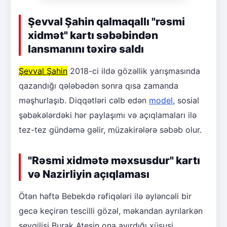
Şevval Şahin qalmaqallı "rəsmi
xidmət" kartı səbəbindən
lansmanını təxirə saldı
Şevval Şahin
2018-ci ildə gözəllik yarışmasında
qazandığı qələbədən sonra qısa zamanda
məşhurlaşıb. Diqqətləri cəlb edən
model
, sosial
şəbəkələrdəki hər paylaşımı və açıqlamaları ilə
tez-tez gündəmə gəlir, müzakirələrə səbəb olur.
"Rəsmi xidmətə məxsusdur" kartı
və Nazirliyin açıqlaması
Ötən həftə Bebekdə rəfiqələri ilə əyləncəli bir
gecə keçirən tescilli gözəl, məkandan ayrılarkən
sevgilisi Burak Ateşin ona ayırdığı xüsusi