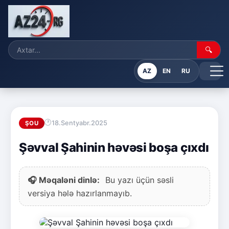
🔍
AZ
EN
RU
18.Sentyabr.2025
ŞOU
Şəvval Şahinin həvəsi boşa çıxdı
🎧 Məqaləni dinlə:
Bu yazı üçün səsli
versiya hələ hazırlanmayıb.