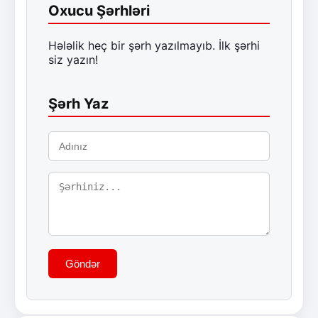
Oxucu Şərhləri
Hələlik heç bir şərh yazılmayıb. İlk şərhi
siz yazın!
Şərh Yaz
Göndər