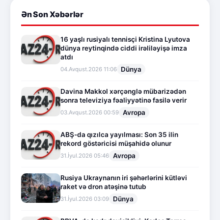
Ən Son Xəbərlər
16 yaşlı rusiyalı tennisçi Kristina Lyutova
dünya reytinqində ciddi irəliləyişə imza
atdı
Dünya
04.Avqust.2026 11:06
Davina Makkol xərçənglə mübarizədən
sonra televiziya fəaliyyətinə fasilə verir
Avropa
03.Avqust.2026 00:59
ABŞ-da qızılca yayılması: Son 35 ilin
rekord göstəricisi müşahidə olunur
Avropa
31.İyul.2026 05:46
Rusiya Ukraynanın iri şəhərlərini kütləvi
raket və dron atəşinə tutub
Dünya
31.İyul.2026 03:09