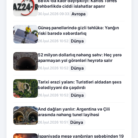
BBVA-da kadr dəyişikliyi: Karlos Torres
rəhbərlikdə ciddi islahatlar aparır
Avropa
30.İyul.2026 09:33
Günəş panellərində gizli təhlükə: Yanğın
riski barədə xəbərdarlıq
Dünya
26.İyul.2026 10:52
52 milyon dollarlıq nəhəng səhv: Heç yerə
aparmayan yol görənləri heyrətə salır
Dünya
26.İyul.2026 10:52
Tarixi ərazi yalanı: Turistləri aldadan şəxs
bələdiyyəni də çaşdırdı
Dünya
26.İyul.2026 10:52
And dağları yarılır: Argentina və Çili
arasında nəhəng tunel layihəsi
Dünya
26.İyul.2026 10:51
İspaniyada meşə yanğınları səbəbindən 19