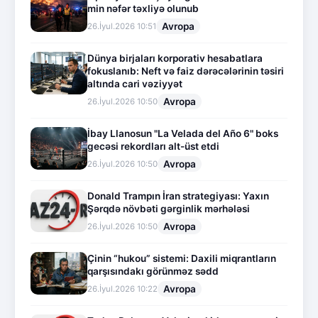
min nəfər təxliyə olunub
Avropa
26.İyul.2026 10:51
Dünya birjaları korporativ hesabatlara
fokuslanıb: Neft və faiz dərəcələrinin təsiri
altında cari vəziyyət
Avropa
26.İyul.2026 10:50
İbay Llanosun "La Velada del Año 6" boks
gecəsi rekordları alt-üst etdi
Avropa
26.İyul.2026 10:50
Donald Trampın İran strategiyası: Yaxın
Şərqdə növbəti gərginlik mərhələsi
Avropa
26.İyul.2026 10:50
Çinin “hukou” sistemi: Daxili miqrantların
qarşısındakı görünməz sədd
Avropa
26.İyul.2026 10:22