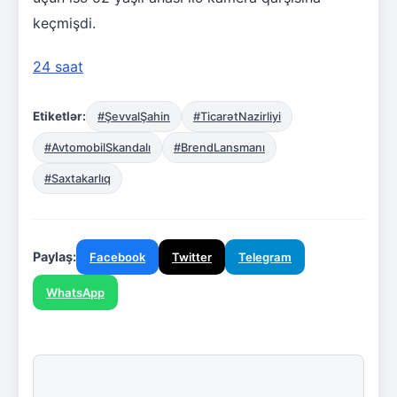
keçmişdi.
24 saat
Etiketlər:
#ŞevvalŞahin
#TicarətNazirliyi
#AvtomobilSkandalı
#BrendLansmanı
#Saxtakarlıq
Paylaş:
Facebook
Twitter
Telegram
WhatsApp