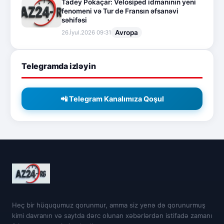
Tadey Pokaçar: Velosiped idmanının yeni
fenomeni və Tur de Fransın əfsanəvi
səhifəsi
Avropa
26.İyul.2026 09:31
Telegramda izləyin
📲 Telegram Kanalımıza Qoşul
Heç bir hüququmuz qorunmur, amma siz yenə də qorunurmuş
kimi davranın və saytda dərc olunan xəbərlərdən istifadə zamanı