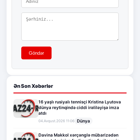
Göndər
Ən Son Xəbərlər
16 yaşlı rusiyalı tennisçi Kristina Lyutova
dünya reytinqində ciddi irəliləyişə imza
atdı
Dünya
04.Avqust.2026 11:06
Davina Makkol xərçənglə mübarizədən