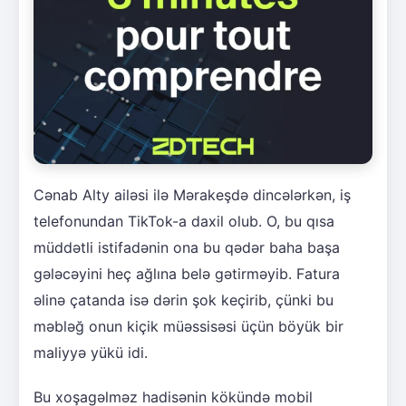
Cənab Alty ailəsi ilə Mərakeşdə dincələrkən, iş
telefonundan TikTok-a daxil olub. O, bu qısa
müddətli istifadənin ona bu qədər baha başa
gələcəyini heç ağlına belə gətirməyib. Fatura
əlinə çatanda isə dərin şok keçirib, çünki bu
məbləğ onun kiçik müəssisəsi üçün böyük bir
maliyyə yükü idi.
Bu xoşagəlməz hadisənin kökündə mobil