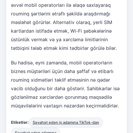
əvvəl mobil operatorları ilə əlaqə saxlayaraq
rouminq şərtlərini ətraflı şəkildə araşdırmağı
məsləhət görürlər. Alternativ olaraq, yerli SIM
kartlardan istifadə etmək, Wi-Fi şəbəkələrinə
üstünlük vermək və ya xərcləmə limitlərinin
tətbiqini tələb etmək kimi tədbirlər görülə bilər.
Bu hadisə, eyni zamanda, mobil operatorların
biznes müştəriləri üçün daha şəffaf və etibarlı
rouminq xidmətləri təklif etməsinin nə qədər
vacib olduğunu bir daha göstərir. Sahibkarlar isə
gözlənilməz xərclərdən qorunmaq məqsədilə
müqavilələrini vaxtaşırı nəzərdən keçirməlidirlər.
Etiketlər:
Səyahət edən iş adamına TikTok-dan
Səyahət edən adamına