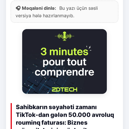
🎧 Məqaləni dinlə:
Bu yazı üçün səsli
versiya hələ hazırlanmayıb.
Sahibkarın səyahəti zamanı
TikTok-dan gələn 50.000 avroluq
rouminq faturası: Biznes