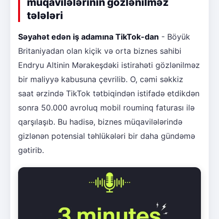
müqavilələrinin gözlənilməz
tələləri
Səyahət edən iş adamına TikTok-dan
- Böyük
Britaniyadan olan kiçik və orta biznes sahibi
Endryu Altinin Mərakeşdəki istirahəti gözlənilməz
bir maliyyə kabusuna çevrilib. O, cəmi səkkiz
saat ərzində TikTok tətbiqindən istifadə etdikdən
sonra 50.000 avroluq mobil rouminq faturası ilə
qarşılaşıb. Bu hadisə, biznes müqavilələrində
gizlənən potensial təhlükələri bir daha gündəmə
gətirib.