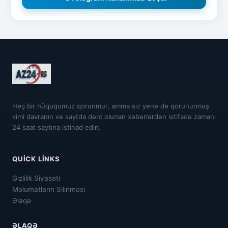
Heç bir hüququmuz qorunmur, amma siz yenə də qorunurmuş
kimi davranın və saytda dərc olunan xəbərlərdən istifadə zamanı
24 saat saytına istinad edin.
QUICK LINKS
Gizlilik Siyasəti
Məlumatların Silinməsi
Əlaqə
ƏLAQƏ