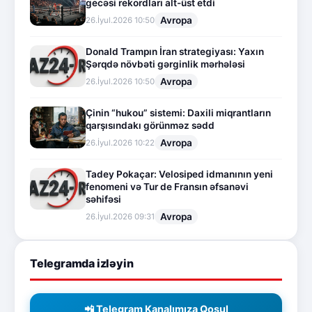
gecəsi rekordları alt-üst etdi
Avropa
26.İyul.2026 10:50
Donald Trampın İran strategiyası: Yaxın
Şərqdə növbəti gərginlik mərhələsi
Avropa
26.İyul.2026 10:50
Çinin “hukou” sistemi: Daxili miqrantların
qarşısındakı görünməz sədd
Avropa
26.İyul.2026 10:22
Tadey Pokaçar: Velosiped idmanının yeni
fenomeni və Tur de Fransın əfsanəvi
səhifəsi
Avropa
26.İyul.2026 09:31
Telegramda izləyin
📲 Telegram Kanalımıza Qoşul