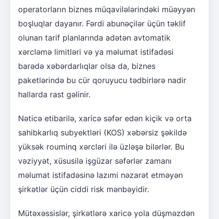
operatorların biznes müqavilələrindəki müəyyən
boşluqlar dayanır. Fərdi abunəçilər üçün təklif
olunan tarif planlarında adətən avtomatik
xərcləmə limitləri və ya məlumat istifadəsi
barədə xəbərdarlıqlar olsa da, biznes
paketlərində bu cür qoruyucu tədbirlərə nadir
hallarda rast gəlinir.
Nəticə etibarilə, xaricə səfər edən kiçik və orta
sahibkarlıq subyektləri (KOS) xəbərsiz şəkildə
yüksək rouminq xərcləri ilə üzləşə bilərlər. Bu
vəziyyət, xüsusilə işgüzar səfərlər zamanı
məlumat istifadəsinə lazımi nəzarət etməyən
şirkətlər üçün ciddi risk mənbəyidir.
Mütəxəssislər, şirkətlərə xaricə yola düşməzdən