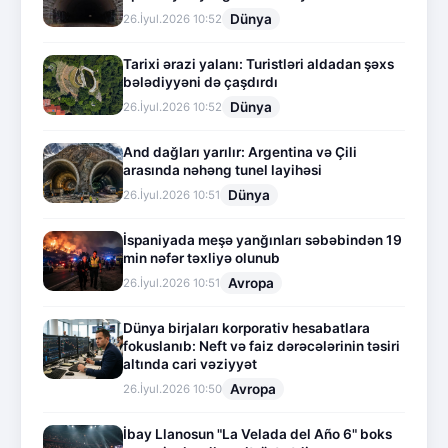
Dünya
26.İyul.2026 10:52
Tarixi ərazi yalanı: Turistləri aldadan şəxs
bələdiyyəni də çaşdırdı
Dünya
26.İyul.2026 10:52
And dağları yarılır: Argentina və Çili
arasında nəhəng tunel layihəsi
Dünya
26.İyul.2026 10:51
İspaniyada meşə yanğınları səbəbindən 19
min nəfər təxliyə olunub
Avropa
26.İyul.2026 10:51
Dünya birjaları korporativ hesabatlara
fokuslanıb: Neft və faiz dərəcələrinin təsiri
altında cari vəziyyət
Avropa
26.İyul.2026 10:50
İbay Llanosun "La Velada del Año 6" boks