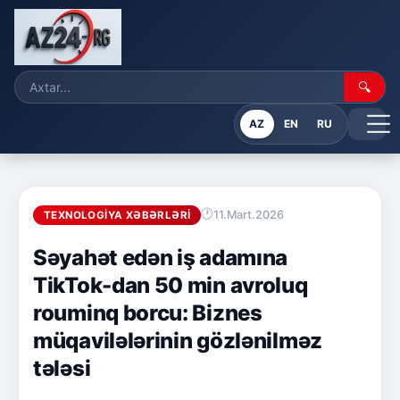
🔍
AZ
EN
RU
11.Mart.2026
TEXNOLOGIYA XƏBƏRLƏRI
Səyahət edən iş adamına
TikTok-dan 50 min avroluq
rouminq borcu: Biznes
müqavilələrinin gözlənilməz
tələsi