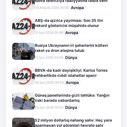
sonra televiziya fəaliyyətinə fasilə verir
Avropa
03.Avqust.2026 00:59
ABŞ-da qızılca yayılması: Son 35 ilin
rekord göstəricisi müşahidə olunur
Avropa
31.İyul.2026 05:46
Rusiya Ukraynanın iri şəhərlərini kütləvi
raket və dron atəşinə tutub
Dünya
31.İyul.2026 03:09
BBVA-da kadr dəyişikliyi: Karlos Torres
rəhbərlikdə ciddi islahatlar aparır
Avropa
30.İyul.2026 09:33
Günəş panellərində gizli təhlükə: Yanğın
riski barədə xəbərdarlıq
Dünya
26.İyul.2026 10:52
52 milyon dollarlıq nəhəng səhv: Heç yerə
aparmayan yol görənləri heyrətə salır