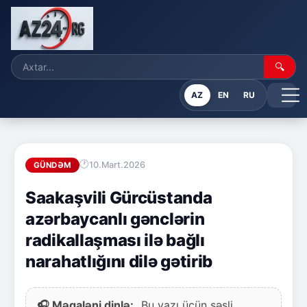
🔍
AZ
EN
RU
10.Mart.2026
GÜNDƏM
Saakaşvili Gürcüstanda
azərbaycanlı gənclərin
radikallaşması ilə bağlı
narahatlığını dilə gətirib
🎧 Məqaləni dinlə:
Bu yazı üçün səsli