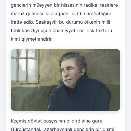
gənclərin müəyyən bir hissəsinin radikal təsirlərə
məruz qalması ilə əlaqədar ciddi narahatlığını
ifadə edib. Saakaşvili bu durumu ölkənin milli
təhlükəsizliyi üçün əhəmiyyətli bir risk faktoru
kimi qiymətləndirir.
Keçmiş dövlət başçısının bildirdiyinə görə,
Gürcüstandakı azərbaycanlı gənclərin bir qismi