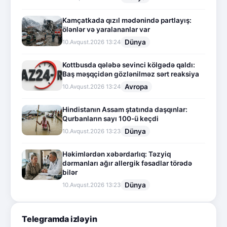
Kamçatkada qızıl mədənində partlayış:
ölənlər və yaralananlar var
Dünya
10.Avqust.2026 13:24
Kottbusda qələbə sevinci kölgədə qaldı:
Baş məşqçidən gözlənilməz sərt reaksiya
Avropa
10.Avqust.2026 13:24
Hindistanın Assam ştatında daşqınlar:
Qurbanların sayı 100-ü keçdi
Dünya
10.Avqust.2026 13:23
Həkimlərdən xəbərdarlıq: Təzyiq
dərmanları ağır allergik fəsadlar törədə
bilər
Dünya
10.Avqust.2026 13:23
Telegramda izləyin