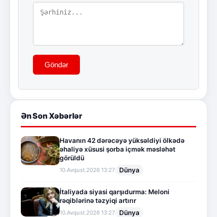
Göndər
Ən Son Xəbərlər
Havanın 42 dərəcəyə yüksəldiyi ölkədə
əhaliyə xüsusi şorba içmək məsləhət
görüldü
Dünya
10.Avqust.2026 13:27
İtaliyada siyasi qarşıdurma: Meloni
rəqiblərinə təzyiqi artırır
Dünya
10.Avqust.2026 13:27