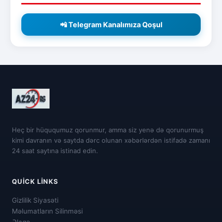
📲 Telegram Kanalımıza Qoşul
Heç bir hüququmuz qorunmur, amma siz yenə də qorunurmuş
kimi davranın və saytda dərc olunan xəbərlərdən istifadə zamanı
24 saat saytına istinad edin.
QUICK LINKS
Gizlilik Siyasəti
Məlumatların Silinməsi
Əlaqə