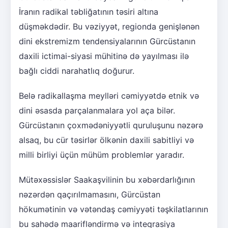
İranın radikal təbliğatının təsiri altına
düşməkdədir. Bu vəziyyət, regionda genişlənən
dini ekstremizm tendensiyalarının Gürcüstanın
daxili ictimai-siyasi mühitinə də yayılması ilə
bağlı ciddi narahatlıq doğurur.
Belə radikallaşma meylləri cəmiyyətdə etnik və
dini əsasda parçalanmalara yol aça bilər.
Gürcüstanın çoxmədəniyyətli quruluşunu nəzərə
alsaq, bu cür təsirlər ölkənin daxili sabitliyi və
milli birliyi üçün mühüm problemlər yaradır.
Mütəxəssislər Saakaşvilinin bu xəbərdarlığının
nəzərdən qaçırılmamasını, Gürcüstan
hökumətinin və vətəndaş cəmiyyəti təşkilatlarının
bu sahədə maarifləndirmə və inteqrasiya