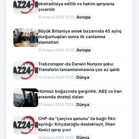
ekstradisiya edilib və hakim qarşısına
çıxarılıb
Avropa
10.Avqust.2026 13:25
Böyük Britaniya əmək bazarında 45 aylıq
durğunluqdan sonra ilk canlanma
əlamətləri
Avropa
10.Avqust.2026 13:25
Trabzonspor-da Darwin Nunyes şoku:
Transferin tamamlanmasına çox az qalıb
Dünya
10.Avqust.2026 13:25
Hürmüz boğazında gərginlik: ABŞ və İran
arasında strateji dalan
Dünya
10.Avqust.2026 13:25
CHP-də "çərçivə qanunu" ilə bağlı fikir
ayrılığı: Kılıçdaroğlu dəstəkləyir, İlhan
Kəsici qarşı çıxır
Dünya
10.Avqust.2026 13:25