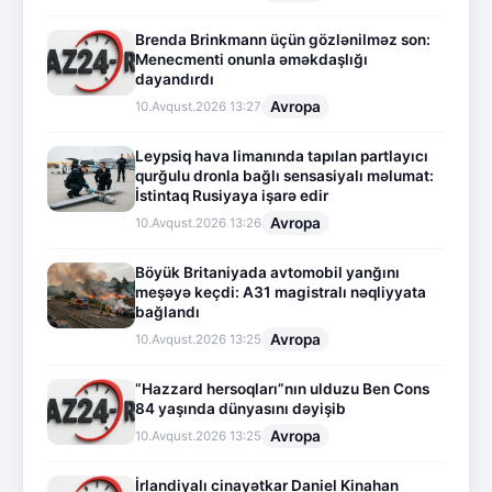
Brenda Brinkmann üçün gözlənilməz son:
Menecmenti onunla əməkdaşlığı
dayandırdı
Avropa
10.Avqust.2026 13:27
Leypsiq hava limanında tapılan partlayıcı
qurğulu dronla bağlı sensasiyalı məlumat:
İstintaq Rusiyaya işarə edir
Avropa
10.Avqust.2026 13:26
Böyük Britaniyada avtomobil yanğını
meşəyə keçdi: A31 magistralı nəqliyyata
bağlandı
Avropa
10.Avqust.2026 13:25
“Hazzard hersoqları”nın ulduzu Ben Cons
84 yaşında dünyasını dəyişib
Avropa
10.Avqust.2026 13:25
İrlandiyalı cinayətkar Daniel Kinahan