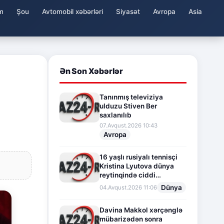
m
Şou
Avtomobil xəbərləri
Siyasət
Avropa
Asia
Ən Son Xəbərlər
Tanınmış televiziya
ulduzu Stiven Ber
saxlanılıb
07.Avqust.2026 10:43
Avropa
16 yaşlı rusiyalı tennisçi
Kristina Lyutova dünya
reytinqində ciddi
irəliləyişə imza atdı
Dünya
04.Avqust.2026 11:06
Davina Makkol xərçənglə
mübarizədən sonra