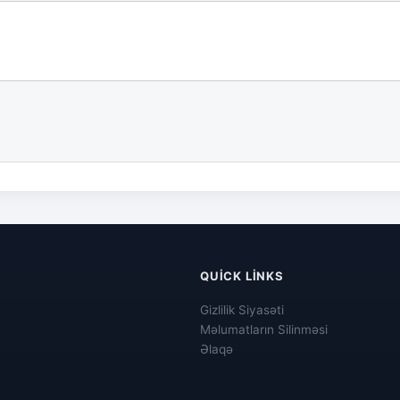
QUICK LINKS
Gizlilik Siyasəti
Məlumatların Silinməsi
Əlaqə