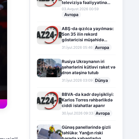
televiziya fəaliyyətinə
fasilə verir
03.Avqust.2026 00:59
Avropa
ABŞ-da qızılca yayılması:
Son 35 ilin rekord
göstəricisi müşahidə
olunur
Avropa
31.İyul.2026 05:46
Rusiya Ukraynanın iri
şəhərlərini kütləvi raket və
dron atəşinə tutub
Dünya
31.İyul.2026 03:09
BBVA-da kadr dəyişikliyi:
Karlos Torres rəhbərlikdə
ciddi islahatlar aparır
Avropa
30.İyul.2026 09:33
Günəş panellərində gizli
təhlükə: Yanğın riski
barədə xəbərdarlıq