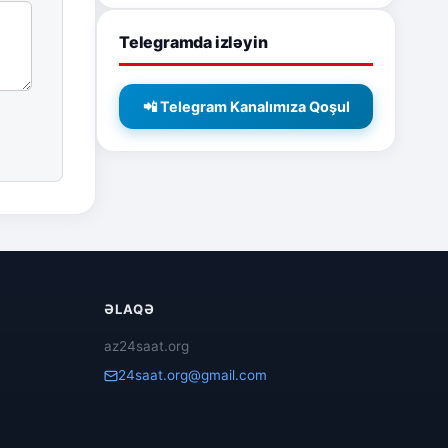
Telegramda izləyin
📲 Telegram Kanalımıza Qoşul
ƏLAQƏ
az24saat.org
24saat.org@gmail.com