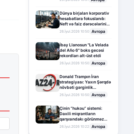
Dünya birjaları korporativ
hesabatlara fokuslanıb:
Neft və faiz dərəcələrinin
təsiri altında cari vəziyyət
Avropa
26.İyul.2026 10:50
İbay Llanosun "La Velada
del Año 6" boks gecəsi
rekordları alt-üst etdi
Avropa
26.İyul.2026 10:50
Donald Trampın İran
strategiyası: Yaxın Şərqdə
növbəti gərginlik
mərhələsi
Avropa
26.İyul.2026 10:50
Çinin “hukou” sistemi:
Daxili miqrantların
qarşısındakı görünməz
sədd
Avropa
26.İyul.2026 10:22