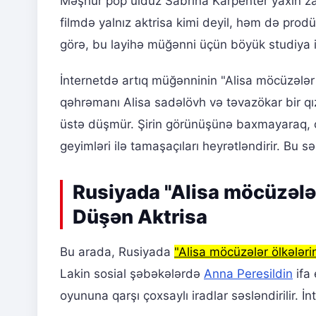
Məşhur pop ulduz Sabrina Karpenter yaxın 
filmdə yalnız aktrisa kimi deyil, həm də prodü
görə, bu layihə müğənni üçün böyük studiya ilə
İnternetdə artıq müğənninin "Alisa möcüzələr 
qəhrəmanı Alisa sadəlövh və təvazökar bir qız
üstə düşmür. Şirin görünüşünə baxmayaraq, o,
geyimləri ilə tamaşaçıları heyrətləndirir. Bu 
Rusiyada "Alisa möcüzələ
Düşən Aktrisa
Bu arada, Rusiyada
"Alisa möcüzələr ölkələri
Lakin sosial şəbəkələrdə
Anna Peresildin
ifa 
oyununa qarşı çoxsaylı iradlar səsləndirilir. İ