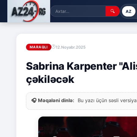
🔍
AZ
12.Noyabr.2025
MARAQLI
Sabrina Karpenter "Al
çəkiləcək
🎧 Məqaləni dinlə:
Bu yazı üçün səsli versiya