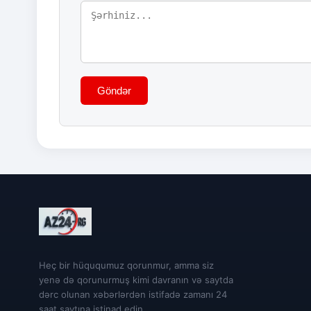
Göndər
Heç bir hüququmuz qorunmur, amma siz
yenə də qorunurmuş kimi davranın və saytda
dərc olunan xəbərlərdən istifadə zamanı 24
saat saytına istinad edin.