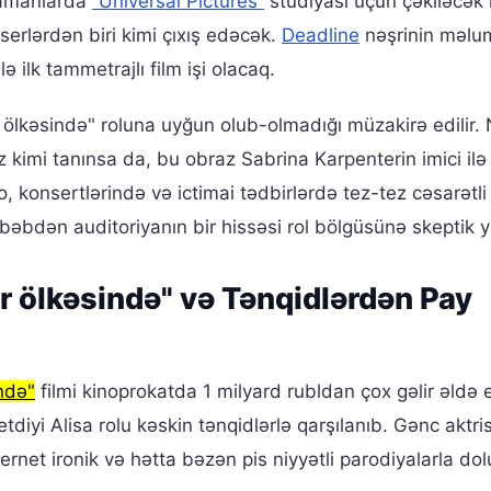
zamanlarda
“Universal Pictures”
studiyası üçün çəkiləcək 
serlərdən biri kimi çıxış edəcək.
Deadline
nəşrinin məlu
 ilk tammetrajlı film işi olacaq.
ölkəsində" roluna uyğun olub-olmadığı müzakirə edilir. 
 kimi tanınsa da, bu obraz Sabrina Karpenterin imici ilə
 konsertlərində və ictimai tədbirlərdə tez-tez cəsarətli
səbəbdən auditoriyanın bir hissəsi rol bölgüsünə skeptik y
r ölkəsində" və Tənqidlərdən Pay
ndə"
filmi kinoprokatda 1 milyard rubldan çox gəlir əldə 
etdiyi Alisa rolu kəskin tənqidlərlə qarşılanıb. Gənc aktri
nternet ironik və hətta bəzən pis niyyətli parodiyalarla dol