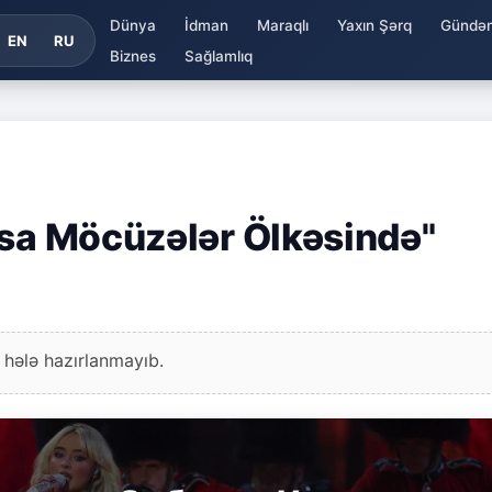
Dünya
İdman
Maraqlı
Yaxın Şərq
Gündə
EN
RU
Biznes
Sağlamlıq
isa Möcüzələr Ölkəsində"
 hələ hazırlanmayıb.