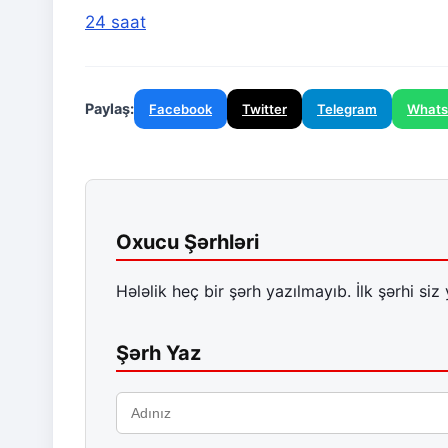
24 saat
Paylaş:
Facebook
Twitter
Telegram
What
Oxucu Şərhləri
Hələlik heç bir şərh yazılmayıb. İlk şərhi siz 
Şərh Yaz