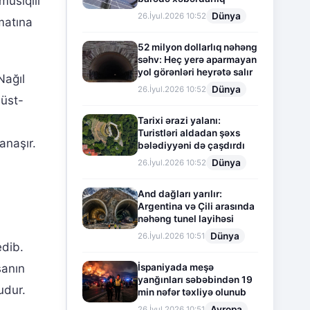
musiqili
Dünya
26.İyul.2026 10:52
matına
52 milyon dollarlıq nəhəng
səhv: Heç yerə aparmayan
yol görənləri heyrətə salır
Nağıl
Dünya
26.İyul.2026 10:52
 üst-
Tarixi ərazi yalanı:
Turistləri aldadan şəxs
anaşır.
bələdiyyəni də çaşdırdı
Dünya
26.İyul.2026 10:52
And dağları yarılır:
Argentina və Çili arasında
nəhəng tunel layihəsi
Dünya
26.İyul.2026 10:51
edib.
İspaniyada meşə
sanın
yanğınları səbəbindən 19
udur.
min nəfər təxliyə olunub
Avropa
26.İyul.2026 10:51