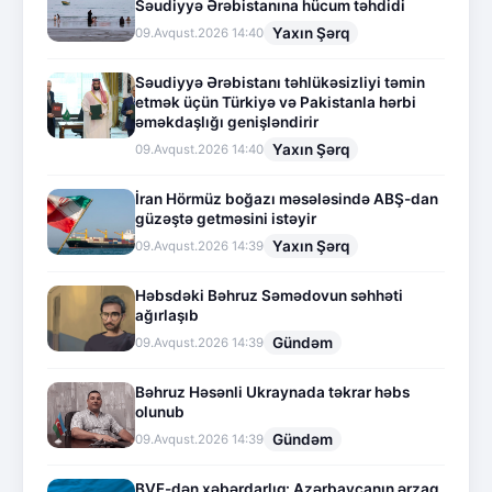
Səudiyyə Ərəbistanına hücum təhdidi
Yaxın Şərq
09.Avqust.2026 14:40
Səudiyyə Ərəbistanı təhlükəsizliyi təmin
etmək üçün Türkiyə və Pakistanla hərbi
əməkdaşlığı genişləndirir
Yaxın Şərq
09.Avqust.2026 14:40
İran Hörmüz boğazı məsələsində ABŞ-dan
güzəştə getməsini istəyir
Yaxın Şərq
09.Avqust.2026 14:39
Həbsdəki Bəhruz Səmədovun səhhəti
ağırlaşıb
Gündəm
09.Avqust.2026 14:39
Bəhruz Həsənli Ukraynada təkrar həbs
olunub
Gündəm
09.Avqust.2026 14:39
BVF-dən xəbərdarlıq: Azərbaycanın ərzaq