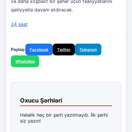
və daha xoşbəxt bir şəhər üçün fəaliyyətlərini
qətiyyətlə davam etdirəcək.
24 saat
Paylaş:
Facebook
Twitter
Telegram
WhatsApp
Oxucu Şərhləri
Hələlik heç bir şərh yazılmayıb. İlk şərhi
siz yazın!