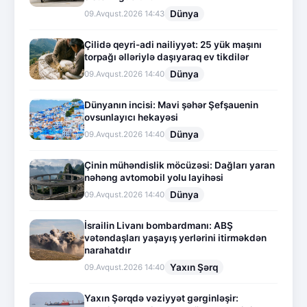
Dünya
09.Avqust.2026 14:43
Çilidə qeyri-adi nailiyyət: 25 yük maşını
torpağı əlləriylə daşıyaraq ev tikdilər
Dünya
09.Avqust.2026 14:40
Dünyanın incisi: Mavi şəhər Şefşauenin
ovsunlayıcı hekayəsi
Dünya
09.Avqust.2026 14:40
Çinin mühəndislik möcüzəsi: Dağları yaran
nəhəng avtomobil yolu layihəsi
Dünya
09.Avqust.2026 14:40
İsrailin Livanı bombardmanı: ABŞ
vətəndaşları yaşayış yerlərini itirməkdən
narahatdır
Yaxın Şərq
09.Avqust.2026 14:40
Yaxın Şərqdə vəziyyət gərginləşir: