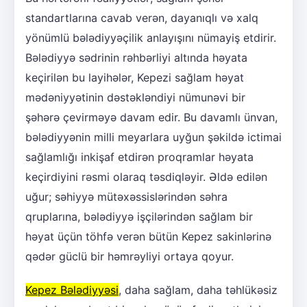
standartlarına cavab verən, dayanıqlı və xalq
yönümlü bələdiyyəçilik anlayışını nümayiş etdirir.
Bələdiyyə sədrinin rəhbərliyi altında həyata
keçirilən bu layihələr, Kepezi sağlam həyat
mədəniyyətinin dəstəkləndiyi nümunəvi bir
şəhərə çevirməyə davam edir. Bu davamlı ünvan,
bələdiyyənin milli meyarlara uyğun şəkildə ictimai
sağlamlığı inkişaf etdirən proqramlar həyata
keçirdiyini rəsmi olaraq təsdiqləyir. Əldə edilən
uğur; səhiyyə mütəxəssislərindən səhra
qruplarına, bələdiyyə işçilərindən sağlam bir
həyat üçün töhfə verən bütün Kepez sakinlərinə
qədər güclü bir həmrəyliyi ortaya qoyur.
Kepez Bələdiyyəsi
, daha sağlam, daha təhlükəsiz