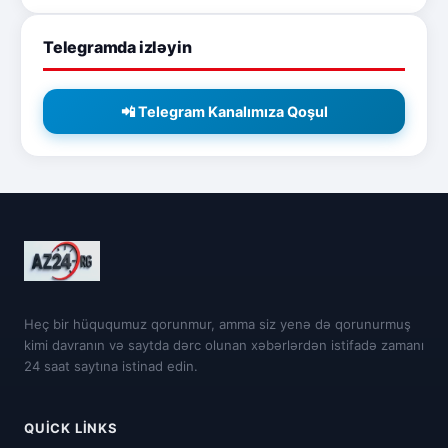
Telegramda izləyin
📲 Telegram Kanalımıza Qoşul
Heç bir hüququmuz qorunmur, amma siz yenə də qorunurmuş
kimi davranın və saytda dərc olunan xəbərlərdən istifadə zamanı
24 saat saytına istinad edin.
QUICK LINKS