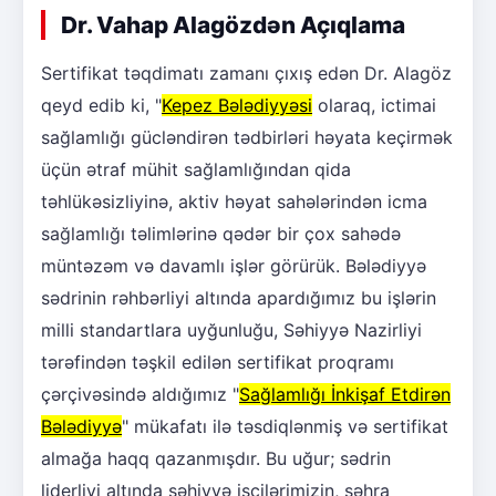
Dr. Vahap Alagözdən Açıqlama
Sertifikat təqdimatı zamanı çıxış edən Dr. Alagöz
qeyd edib ki, "
Kepez Bələdiyyəsi
olaraq, ictimai
sağlamlığı gücləndirən tədbirləri həyata keçirmək
üçün ətraf mühit sağlamlığından qida
təhlükəsizliyinə, aktiv həyat sahələrindən icma
sağlamlığı təlimlərinə qədər bir çox sahədə
müntəzəm və davamlı işlər görürük. Bələdiyyə
sədrinin rəhbərliyi altında apardığımız bu işlərin
milli standartlara uyğunluğu, Səhiyyə Nazirliyi
tərəfindən təşkil edilən sertifikat proqramı
çərçivəsində aldığımız "
Sağlamlığı İnkişaf Etdirən
Bələdiyyə
" mükafatı ilə təsdiqlənmiş və sertifikat
almağa haqq qazanmışdır. Bu uğur; sədrin
liderliyi altında səhiyyə işçilərimizin, səhra