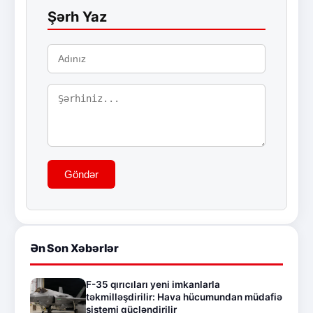
Şərh Yaz
Göndər
Ən Son Xəbərlər
F-35 qırıcıları yeni imkanlarla
təkmilləşdirilir: Hava hücumundan müdafiə
sistemi gücləndirilir