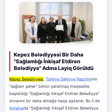
Kepez Bələdiyyəsi Bir Daha
"Sağlamlığı İnkişaf Etdirən
Bələdiyyə" Adına Layiq Görüldü
Kepez Bələdiyyəsi
,
Türkiyə Səhiyyə Nazirliyi
nin
"sağlam şəhər" bilinci yaratmaq məqsədilə
başlatdığı "Sağlamlığı İnkişaf Etdirən Bələdiyyə"
ünvanını bir daha almağa haqq qazanıb. Bu il də
Antalya
da "Sağlamlığı İnkişaf Etdirən Bələdiyyə