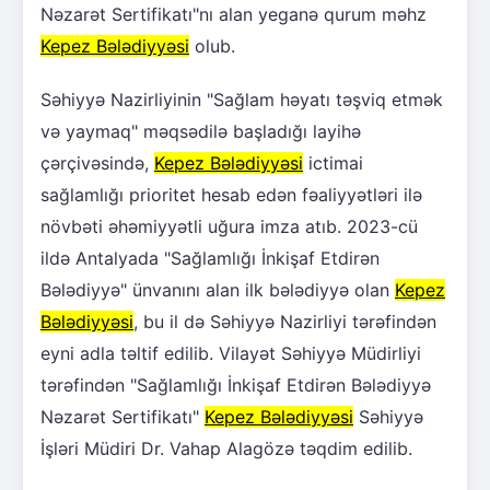
Nəzarət Sertifikatı"nı alan yeganə qurum məhz
Kepez Bələdiyyəsi
olub.
Səhiyyə Nazirliyinin "Sağlam həyatı təşviq etmək
və yaymaq" məqsədilə başladığı layihə
çərçivəsində,
Kepez Bələdiyyəsi
ictimai
sağlamlığı prioritet hesab edən fəaliyyətləri ilə
növbəti əhəmiyyətli uğura imza atıb. 2023-cü
ildə Antalyada "Sağlamlığı İnkişaf Etdirən
Bələdiyyə" ünvanını alan ilk bələdiyyə olan
Kepez
Bələdiyyəsi
, bu il də Səhiyyə Nazirliyi tərəfindən
eyni adla təltif edilib. Vilayət Səhiyyə Müdirliyi
tərəfindən "Sağlamlığı İnkişaf Etdirən Bələdiyyə
Nəzarət Sertifikatı"
Kepez Bələdiyyəsi
Səhiyyə
İşləri Müdiri Dr. Vahap Alagözə təqdim edilib.