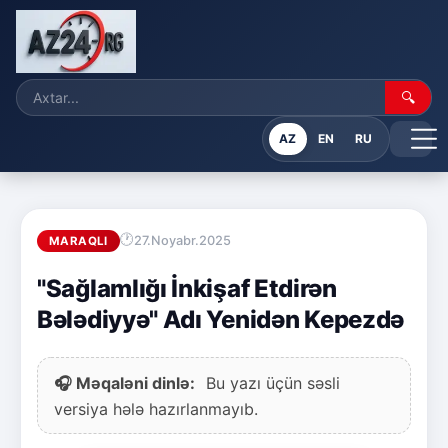
🔍
AZ
EN
RU
27.Noyabr.2025
MARAQLI
"Sağlamlığı İnkişaf Etdirən
Bələdiyyə" Adı Yenidən Kepezdə
🎧 Məqaləni dinlə:
Bu yazı üçün səsli
versiya hələ hazırlanmayıb.