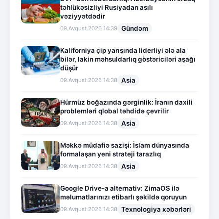
təhlükəsizliyi Rusiyadan asılı
vəziyyətdədir
Gündəm
09.Avqust.2026 14:39
Kaliforniya çip yarışında liderliyi ələ ala
bilər, lakin məhsuldarlıq göstəriciləri aşağı
düşür
Asia
09.Avqust.2026 14:38
Hürmüz boğazında gərginlik: İranın daxili
problemləri qlobal təhdidə çevrilir
Asia
09.Avqust.2026 14:38
Məkkə müdafiə sazişi: İslam dünyasında
formalaşan yeni strateji tarazlıq
Asia
09.Avqust.2026 14:38
Google Drive-a alternativ: ZimaOS ilə
məlumatlarınızı etibarlı şəkildə qoruyun
Texnologiya xəbərləri
09.Avqust.2026 14:38