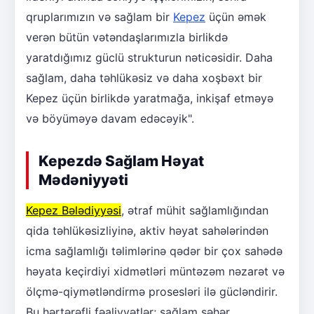
qruplarımızın və sağlam bir
Kepez
üçün əmək
verən bütün vətəndaşlarımızla birlikdə
yaratdığımız güclü strukturun nəticəsidir. Daha
sağlam, daha təhlükəsiz və daha xoşbəxt bir
Kepez üçün birlikdə yaratmağa, inkişaf etməyə
və böyüməyə davam edəcəyik".
Kepezdə Sağlam Həyat
Mədəniyyəti
Kepez Bələdiyyəsi
, ətraf mühit sağlamlığından
qida təhlükəsizliyinə, aktiv həyat sahələrindən
icma sağlamlığı təlimlərinə qədər bir çox sahədə
həyata keçirdiyi xidmətləri müntəzəm nəzarət və
ölçmə-qiymətləndirmə prosesləri ilə gücləndirir.
Bu hərtərəfli fəaliyyətlər; sağlam şəhər