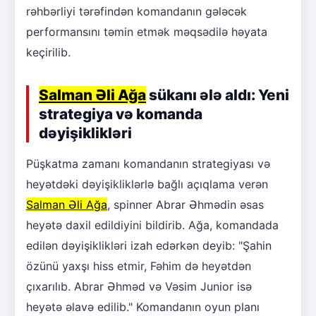
rəhbərliyi tərəfindən komandanın gələcək
performansını təmin etmək məqsədilə həyata
keçirilib.
Salman Əli Ağa
sükanı ələ aldı: Yeni
strategiya və komanda
dəyişiklikləri
Püşkatma zamanı komandanın strategiyası və
heyətdəki dəyişikliklərlə bağlı açıqlama verən
Salman Əli Ağa
, spinner Abrar Əhmədin əsas
heyətə daxil edildiyini bildirib. Ağa, komandada
edilən dəyişiklikləri izah edərkən deyib: "Şahin
özünü yaxşı hiss etmir, Fəhim də heyətdən
çıxarılıb. Abrar Əhməd və Vəsim Junior isə
heyətə əlavə edilib." Komandanın oyun planı