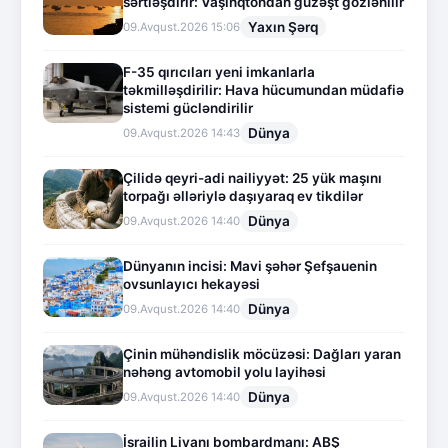
sərtləşdirir: Vaşinqtondan güzəşt gözlənilir
Yaxın Şərq
09.Avqust.2026 15:06
F-35 qırıcıları yeni imkanlarla
təkmilləşdirilir: Hava hücumundan müdafiə
sistemi gücləndirilir
Dünya
09.Avqust.2026 14:43
Çilidə qeyri-adi nailiyyət: 25 yük maşını
torpağı əlləriylə daşıyaraq ev tikdilər
Dünya
09.Avqust.2026 14:40
Dünyanın incisi: Mavi şəhər Şefşauenin
ovsunlayıcı hekayəsi
Dünya
09.Avqust.2026 14:40
Çinin mühəndislik möcüzəsi: Dağları yaran
nəhəng avtomobil yolu layihəsi
Dünya
09.Avqust.2026 14:40
İsrailin Livanı bombardmanı: ABŞ