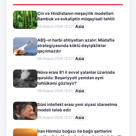
Çin və Hindistanın meşəçilik modelləri:
Bambuk və evkaliptin müqayisəli təhlili
Asia
09.Avqust.2026 15:27
ABŞ-ın hərbi ehtiyatları azalır: Müdafiə
strategiyasında köklü dəyişikliklər
qaçılmazdır
Asia
09.Avqust.2026 15:27
Nüvə erası 81 il əvvəl yalanlar üzərində
quruldu: Bəşəriyyəti yenidən eyni
təhlükəmi gözləyir?
Asia
09.Avqust.2026 15:27
Süni intellekt erası yeni siyasi idarəetmə
modeli tələb edir
Asia
09.Avqust.2026 15:27
İran Hörmüz boğazı ilə bağlı şərtlərini