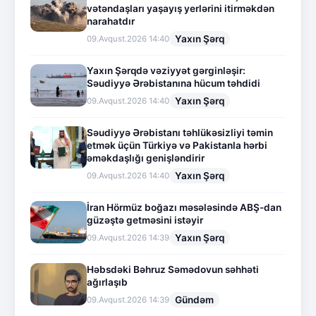
vətəndaşları yaşayış yerlərini itirməkdən
narahatdır
Yaxın Şərq
09.Avqust.2026 14:40
Yaxın Şərqdə vəziyyət gərginləşir:
Səudiyyə Ərəbistanına hücum təhdidi
Yaxın Şərq
09.Avqust.2026 14:40
Səudiyyə Ərəbistanı təhlükəsizliyi təmin
etmək üçün Türkiyə və Pakistanla hərbi
əməkdaşlığı genişləndirir
Yaxın Şərq
09.Avqust.2026 14:40
İran Hörmüz boğazı məsələsində ABŞ-dan
güzəştə getməsini istəyir
Yaxın Şərq
09.Avqust.2026 14:39
Həbsdəki Bəhruz Səmədovun səhhəti
ağırlaşıb
Gündəm
09.Avqust.2026 14:39