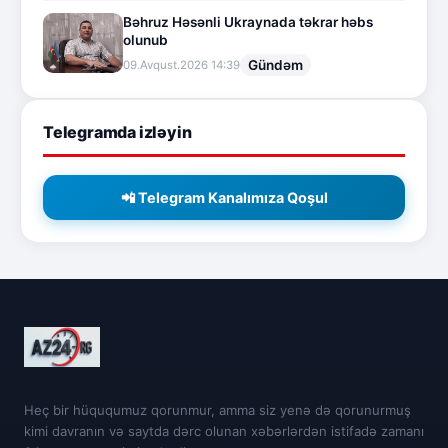
Bəhruz Həsənli Ukraynada təkrar həbs
olunub
Gündəm
09.Avqust.2026 14:39
Telegramda izləyin
📲 Telegram Kanalımıza Qoşul
Heç bir hüququmuz qorunmur, amma siz yenə də qorunurmuş
kimi davranın və saytda dərc olunan xəbərlərdən istifadə zamanı