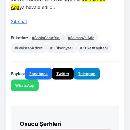
Ağa
ya həvalə edildi.
24 saat
Etiketlər:
#ŞahinŞahAfridi
#SalmanƏliAğa
#PakistanKriket
#ODİseriyası
#KriketKapitanı
Paylaş:
Facebook
Twitter
Telegram
WhatsApp
Oxucu Şərhləri