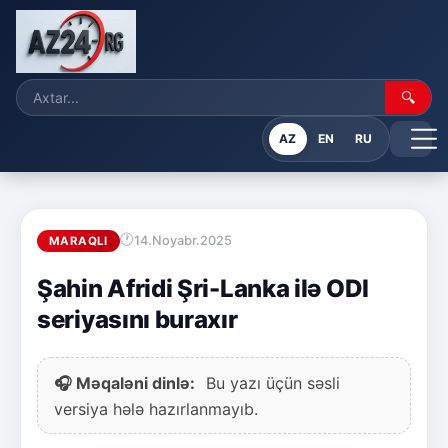
🔍
AZ
EN
RU
14.Noyabr.2025
MARAQLI
Şahin Afridi Şri-Lanka ilə ODI
seriyasını buraxır
🎧 Məqaləni dinlə:
Bu yazı üçün səsli
versiya hələ hazırlanmayıb.