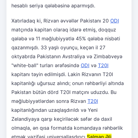
hesablı seriya qələbəsinə aparmışdı.
Xatırladaq ki, Rizvan əvvəllər Pakistanı 20
ODI
matçında kapitan olaraq idarə etmiş, doqquz
qələbə və 11 məğlubiyyətlə 45% qələbə nisbəti
qazanmışdı. 33 yaşlı oyunçu, keçən il 27
oktyabrda Pakistanın Avstraliya və Zimbabveyə
"white-ball" turları ərəfəsində
ODI
və
T20I
kapitanı təyin edilmişdi. Lakin Rizvanın T20I
kapitanlığı uğursuz alındı; onun rəhbərliyi altında
Pakistan bütün dörd T20I matçını uduzdu. Bu
məğlubiyyətlərdən sonra Rizvan
T20I
kapitanlığından uzaqlaşdırıldı və Yeni
Zelandiyaya qarşı keçiriləcək səfər də daxil
olmaqla, ən qısa formatda komandaya rəhbərlik
etmək vəzifəsi universallaşdırıcı
Salman Əli