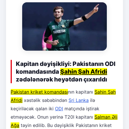
Kapitan dəyişikliyi: Pakistanın ODI
komandasında
Şahin Şah Afridi
zədələnərək heyətdən çıxarıldı
Pakistan kriket komandası
nın kapitanı
Şahin Şah
Afridi
xəstəlik səbəbindən
Şri Lanka
ilə
keçiriləcək qalan iki
ODI
matçında iştirak
etməyəcək. Onun yerinə T20I kapitanı
Salman Əli
Ağa
təyin edilib. Bu dəyişiklik Pakistanın kriket