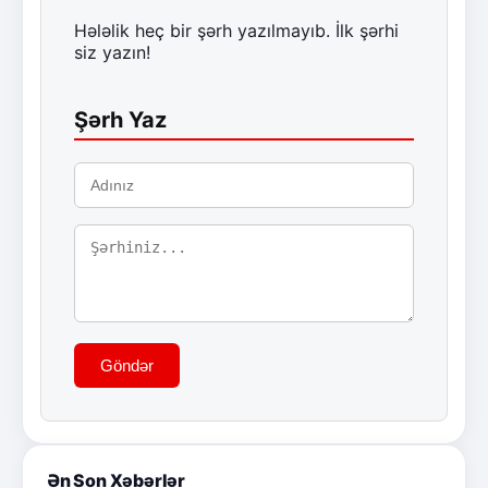
Hələlik heç bir şərh yazılmayıb. İlk şərhi
siz yazın!
Şərh Yaz
Göndər
Ən Son Xəbərlər