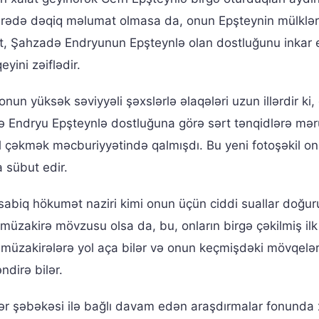
 barədə dəqiq məlumat olmasa da, onun Epşteynin mülklə
yyət, Şahzadə Endryunun Epşteynlə olan dostluğunu inkar
yini zəiflədir.
onun yüksək səviyyəli şəxslərlə əlaqələri uzun illərdir ki
də Endryu Epşteynlə dostluğuna görə sərt tənqidlərə mə
əl çəkmək məcburiyyətində qalmışdı. Bu yeni fotoşəkil on
 sübut edir.
abiq hökumət naziri kimi onun üçün ciddi suallar doğuru
üzakirə mövzusu olsa da, bu, onların birgə çəkilmiş ilk
i müzakirələrə yol aça bilər və onun keçmişdəki mövqelər
ndirə bilər.
lər şəbəkəsi ilə bağlı davam edən araşdırmalar fonunda 