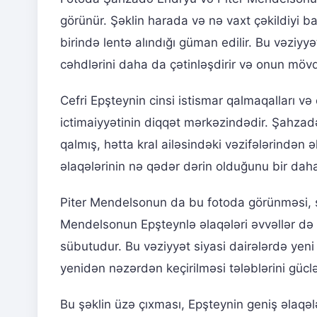
görünür. Şəklin harada və nə vaxt çəkildiyi
birində lentə alındığı güman edilir. Bu vəzi
cəhdlərini daha da çətinləşdirir və onun mövqe
Cefri Epşteynin cinsi istismar qalmaqalları və 
ictimaiyyətinin diqqət mərkəzindədir. Şahza
qalmış, hətta kral ailəsindəki vəzifələrindən 
əlaqələrinin nə qədər dərin olduğunu bir daha
Piter Mendelsonun da bu fotoda görünməsi, s
Mendelsonun Epşteynlə əlaqələri əvvəllər də m
sübutudur. Bu vəziyyət siyasi dairələrdə yen
yenidən nəzərdən keçirilməsi tələblərini güclə
Bu şəklin üzə çıxması, Epşteynin geniş əlaqə