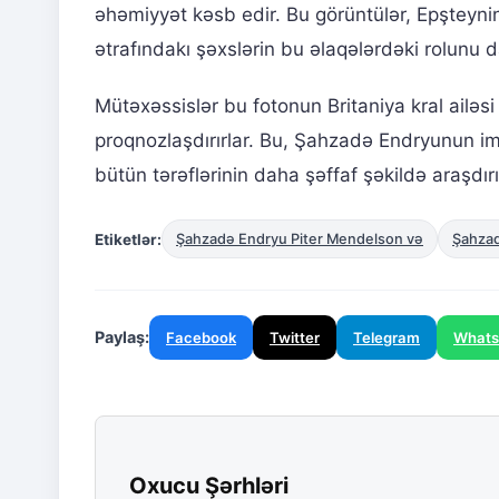
əhəmiyyət kəsb edir. Bu görüntülər, Epşteynin
ətrafındakı şəxslərin bu əlaqələrdəki rolunu
Mütəxəssislər bu fotonun Britaniya kral ailəsi 
proqnozlaşdırırlar. Bu, Şahzadə Endryunun im
bütün tərəflərinin daha şəffaf şəkildə araşdır
Etiketlər:
Şahzadə Endryu Piter Mendelson və
Şahzad
Paylaş:
Facebook
Twitter
Telegram
What
Oxucu Şərhləri