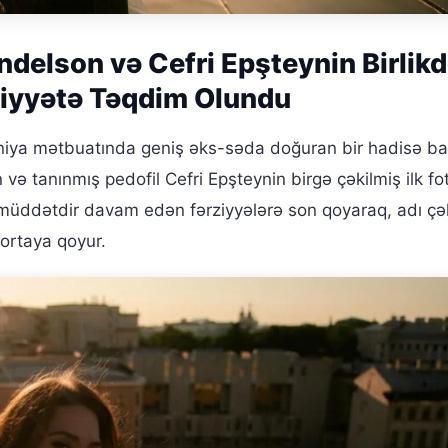
delson və Cefri Epşteynin Birlik
maiyyətə Təqdim Olundu
niya mətbuatında geniş əks-səda doğuran bir hadisə ba
ə tanınmış pedofil Cefri Epşteynin birgə çəkilmiş ilk fo
 müddətdir davam edən fərziyyələrə son qoyaraq, adı çə
 ortaya qoyur.