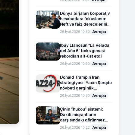
Dünya birjaları korporativ
hesabatlara fokuslanıb:
Neft və faiz dərəcələrinin
təsiri altında cari vəziyyət
Avropa
26.İyul.2026 10:50
İbay Llanosun "La Velada
del Año 6" boks gecəsi
rekordları alt-üst etdi
Avropa
26.İyul.2026 10:50
Donald Trampın İran
strategiyası: Yaxın Şərqdə
növbəti gərginlik
mərhələsi
Avropa
26.İyul.2026 10:50
Çinin “hukou” sistemi:
Daxili miqrantların
qarşısındakı görünməz
sədd
Avropa
26.İyul.2026 10:22
n