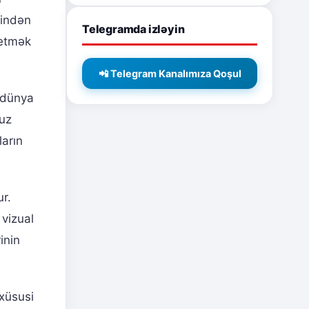
rindən
Telegramda izləyin
 etmək
📲 Telegram Kanalımıza Qoşul
, dünya
ruz
ların
r.
 vizual
inin
xüsusi