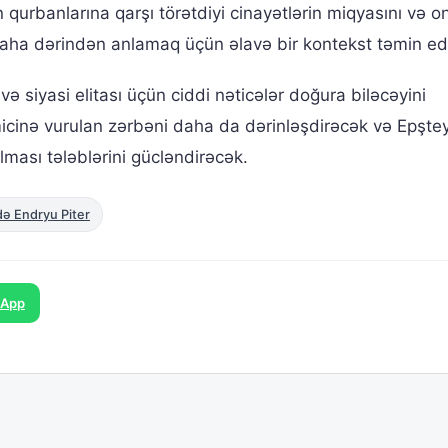
 qurbanlarına qarşı törətdiyi cinayətlərin miqyasını və o
 daha dərindən anlamaq üçün əlavə bir kontekst təmin edi
və siyasi elitası üçün ciddi nəticələr doğura biləcəyini
icinə vurulan zərbəni daha da dərinləşdirəcək və Epştey
ılması tələblərini gücləndirəcək.
ə Endryu Piter
sApp