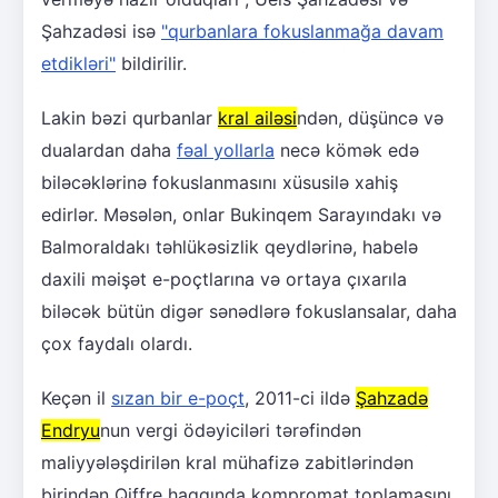
Şahzadəsi isə
"qurbanlara fokuslanmağa davam
etdikləri"
bildirilir.
Lakin bəzi qurbanlar
kral ailəsi
ndən, düşüncə və
dualardan daha
fəal yollarla
necə kömək edə
biləcəklərinə fokuslanmasını xüsusilə xahiş
edirlər. Məsələn, onlar Bukinqem Sarayındakı və
Balmoraldakı təhlükəsizlik qeydlərinə, habelə
daxili məişət e-poçtlarına və ortaya çıxarıla
biləcək bütün digər sənədlərə fokuslansalar, daha
çox faydalı olardı.
Keçən il
sızan bir e-poçt
, 2011-ci ildə
Şahzadə
Endryu
nun vergi ödəyiciləri tərəfindən
maliyyələşdirilən kral mühafizə zabitlərindən
birindən Qiffre haqqında kompromat toplamasını