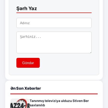
Şərh Yaz
Göndər
Ən Son Xəbərlər
Tanınmış televiziya ulduzu Stiven Ber
saxlanılıb