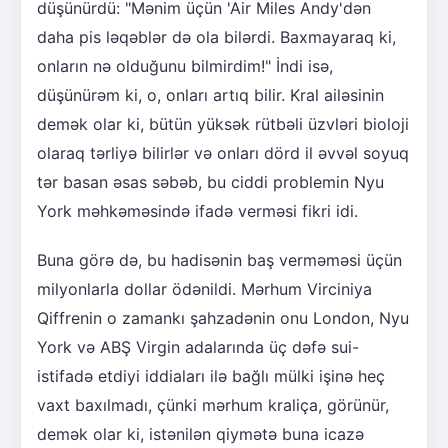
düşünürdü: "Mənim üçün 'Air Miles Andy'dən
daha pis ləqəblər də ola bilərdi. Baxmayaraq ki,
onların nə olduğunu bilmirdim!" İndi isə,
düşünürəm ki, o, onları artıq bilir. Kral ailəsinin
demək olar ki, bütün yüksək rütbəli üzvləri bioloji
olaraq tərliyə bilirlər və onları dörd il əvvəl soyuq
tər basan əsas səbəb, bu ciddi problemin Nyu
York məhkəməsində ifadə verməsi fikri idi.
Buna görə də, bu hadisənin baş verməməsi üçün
milyonlarla dollar ödənildi. Mərhum Virciniya
Qiffrenin o zamankı şahzadənin onu London, Nyu
York və ABŞ Virgin adalarında üç dəfə sui-
istifadə etdiyi iddiaları ilə bağlı mülki işinə heç
vaxt baxılmadı, çünki mərhum kraliça, görünür,
demək olar ki, istənilən qiymətə buna icazə