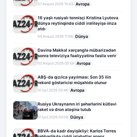
Avropa
07.Avqust.2026 10:43
16 yaşlı rusiyalı tennisçi Kristina Lyutova
dünya reytinqində ciddi irəliləyişə imza
atdı
Dünya
04.Avqust.2026 11:06
Davina Makkol xərçənglə mübarizədən
sonra televiziya fəaliyyətinə fasilə verir
Avropa
03.Avqust.2026 00:59
ABŞ-da qızılca yayılması: Son 35 ilin
rekord göstəricisi müşahidə olunur
Avropa
31.İyul.2026 05:46
Rusiya Ukraynanın iri şəhərlərini kütləvi
raket və dron atəşinə tutub
Dünya
31.İyul.2026 03:09
BBVA-da kadr dəyişikliyi: Karlos Torres
rəhbərlikdə ciddi islahatlar aparır