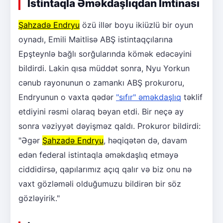
İstintaqla Əməkdaşlıqdan İmtinası
Şahzadə Endryu
özü illər boyu ikiüzlü bir oyun
oynadı, Emili Maitlisə ABŞ istintaqçılarına
Epşteynlə bağlı sorğularında kömək edəcəyini
bildirdi. Lakin qısa müddət sonra, Nyu Yorkun
cənub rayonunun o zamankı ABŞ prokuroru,
Endryunun o vaxta qədər
"sıfır" əməkdaşlıq
təklif
etdiyini rəsmi olaraq bəyan etdi. Bir neçə ay
sonra vəziyyət dəyişməz qaldı. Prokuror bildirdi:
"Əgər
Şahzadə Endryu
, həqiqətən də, davam
edən federal istintaqla əməkdaşlıq etməyə
ciddidirsə, qapılarımız açıq qalır və biz onu nə
vaxt gözləməli olduğumuzu bildirən bir söz
gözləyirik."