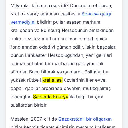
Milyonlar kimə məxsus idi? Dünəndən etibarən,
Kral öz saray adamları vasitəsilə
ödənişə qatqı
vermədiyini
bildirir; pullar əsasən mərhum
kraliçadan və Edinburq Hersoqunun əmlakından
gəlib. Tez-tez mərhum kraliçanın məxfi şəxsi
fondlarından ödədiyi güman edilir, lakin başqaları
bunun Lankaster Hersoqluğundan, yəni gəlirləri
ictimai pul olan bir mənbədən gəldiyini irəli
sürürlər. Bunu bilmək yaxşı olardı. Əslində, bu,
yüksək rütbəli
kral ailəsi
üzvlərinin illər əvvəl
qapalı qapılar arxasında cavabını mütləq almış
olacaqları
Şahzadə Endryu
ilə bağlı bir çox
suallardan biridir.
Məsələn, 2007-ci ildə
Qazaxıstanlı bir oliqarxın
bizim keçmiş ticarət elçimizin mərhum kraliçanın