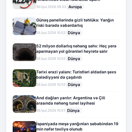
Avropa
30.İyul.2026 09:33
Günəş panellərində gizli təhlükə: Yanğın
riski barədə xəbərdarlıq
Dünya
26.İyul.2026 10:52
52 milyon dollarlıq nəhəng səhv: Heç yerə
aparmayan yol görənləri heyrətə salır
Dünya
26.İyul.2026 10:52
Tarixi ərazi yalanı: Turistləri aldadan şəxs
bələdiyyəni də çaşdırdı
Dünya
26.İyul.2026 10:52
And dağları yarılır: Argentina və Çili
arasında nəhəng tunel layihəsi
Dünya
26.İyul.2026 10:51
İspaniyada meşə yanğınları səbəbindən 19
min nəfər təxliyə olunub