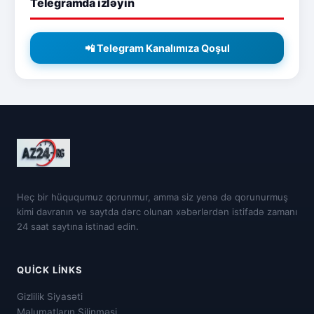
Telegramda izləyin
📲 Telegram Kanalımıza Qoşul
Heç bir hüququmuz qorunmur, amma siz yenə də qorunurmuş
kimi davranın və saytda dərc olunan xəbərlərdən istifadə zamanı
24 saat saytına istinad edin.
QUICK LINKS
Gizlilik Siyasəti
Məlumatların Silinməsi