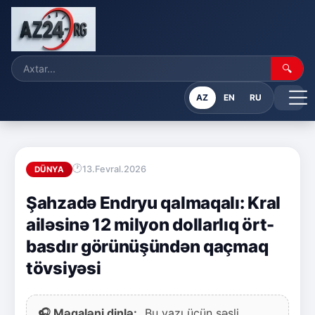
🔍
AZ
EN
RU
13.Fevral.2026
DÜNYA
Şahzadə Endryu qalmaqalı: Kral
ailəsinə 12 milyon dollarlıq ört-
basdır görünüşündən qaçmaq
tövsiyəsi
🎧 Məqaləni dinlə:
Bu yazı üçün səsli