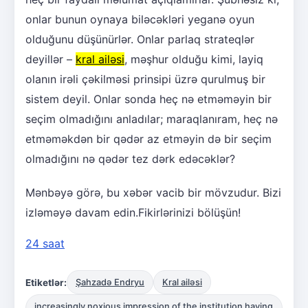
onlar bunun oynaya biləcəkləri yeganə oyun
olduğunu düşünürlər. Onlar parlaq strateqlər
deyillər –
kral ailəsi
, məşhur olduğu kimi, layiq
olanın irəli çəkilməsi prinsipi üzrə qurulmuş bir
sistem deyil. Onlar sonda heç nə etməməyin bir
seçim olmadığını anladılar; maraqlanıram, heç nə
etməməkdən bir qədər az etməyin də bir seçim
olmadığını nə qədər tez dərk edəcəklər?
Mənbəyə görə, bu xəbər vacib bir mövzudur. Bizi
izləməyə davam edin.Fikirlərinizi bölüşün!
24 saat
Etiketlər:
Şahzadə Endryu
Kral ailəsi
increasingly noxious impression of the institution having