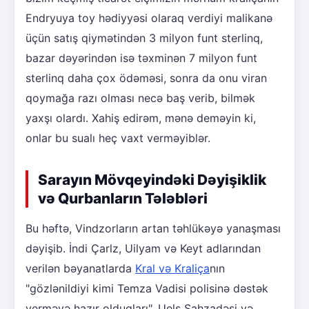
Endryuya toy hədiyyəsi olaraq verdiyi malikanə
üçün satış qiymətindən 3 milyon funt sterlinq,
bazar dəyərindən isə təxminən 7 milyon funt
sterlinq daha çox ödəməsi, sonra da onu viran
qoymağa razı olması necə baş verib, bilmək
yaxşı olardı. Xahiş edirəm, mənə deməyin ki,
onlar bu sualı heç vaxt verməyiblər.
Sarayın Mövqeyindəki Dəyişiklik
və Qurbanların Tələbləri
Bu həftə, Vindzorların artan təhlükəyə yanaşması
dəyişib. İndi Çarlz, Uilyam və Keyt adlarından
verilən bəyanatlarda
Kral və Kraliça
nın
"gözlənildiyi kimi Temza Vadisi polisinə dəstək
verməyə hazır olduqları", Uels Şahzadəsi və