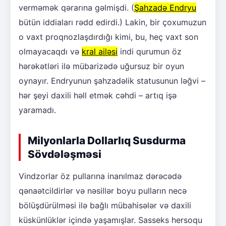
verməmək qərarına gəlmişdi. (
Şahzadə Endryu
bütün iddiaları rədd edirdi.) Lakin, bir çoxumuzun
o vaxt proqnozlaşdırdığı kimi, bu, heç vaxt son
olmayacaqdı və
kral ailəsi
indi qurumun öz
hərəkətləri ilə mübarizədə uğursuz bir oyun
oynayır. Endryunun şahzadəlik statusunun ləğvi –
hər şeyi daxili həll etmək cəhdi – artıq işə
yaramadı.
Milyonlarla Dollarlıq Susdurma
Sövdələşməsi
Vindzorlar öz pullarına inanılmaz dərəcədə
qənaətcildirlər və nəsillər boyu pulların necə
bölüşdürülməsi ilə bağlı mübahisələr və daxili
küskünlüklər içində yaşamışlar. Sasseks hersoqu