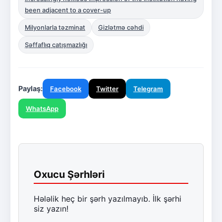
been adjacent to a cover-up
Milyonlarla təzminat
Gizlətmə cəhdi
Şəffaflıq çatışmazlığı
Paylaş:
Facebook
Twitter
Telegram
WhatsApp
Oxucu Şərhləri
Hələlik heç bir şərh yazılmayıb. İlk şərhi
siz yazın!