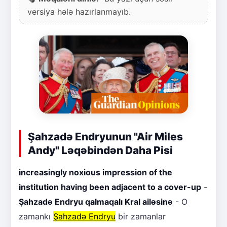
versiya hələ hazırlanmayıb.
Şahzadə Endryunun "Air Miles
Andy" Ləqəbindən Daha Pisi
increasingly noxious impression of the
institution having been adjacent to a cover-up
-
Şahzadə Endryu qalmaqalı Kral ailəsinə
- O
zamankı
Şahzadə Endryu
bir zamanlar