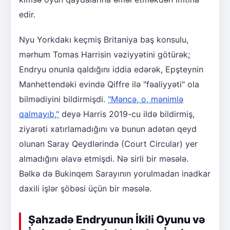
edir.
Nyu Yorkdakı keçmiş Britaniya baş konsulu,
mərhum Tomas Harrisin vəziyyətini götürək;
Endryu onunla qaldığını iddia edərək, Epşteynin
Manhettendəki evində Qiffre ilə "fəaliyyəti" ola
bilmədiyini bildirmişdi.
"Məncə, o, mənimlə
qalmayıb,"
deyə Harris 2019-cu ildə bildirmiş,
ziyarəti xatırlamadığını və bunun adətən qeyd
olunan Saray Qeydlərində (Court Circular) yer
almadığını əlavə etmişdi. Nə sirli bir məsələ.
Bəlkə də Bukinqem Sarayının yorulmadan inadkar
daxili işlər şöbəsi üçün bir məsələ.
Şahzadə Endryunun İkili Oyunu və