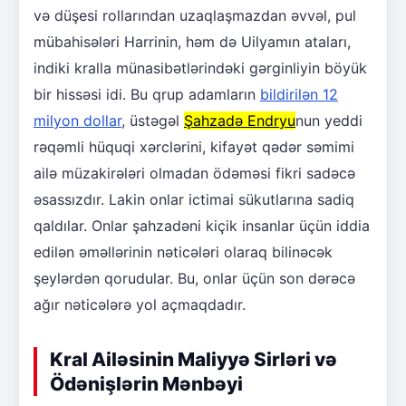
və düşesi rollarından uzaqlaşmazdan əvvəl, pul
mübahisələri Harrinin, həm də Uilyamın ataları,
indiki kralla münasibətlərindəki gərginliyin böyük
bir hissəsi idi. Bu qrup adamların
bildirilən 12
milyon dollar
, üstəgəl
Şahzadə Endryu
nun yeddi
rəqəmli hüquqi xərclərini, kifayət qədər səmimi
ailə müzakirələri olmadan ödəməsi fikri sadəcə
əsassızdır. Lakin onlar ictimai sükutlarına sadiq
qaldılar. Onlar şahzadəni kiçik insanlar üçün iddia
edilən əməllərinin nəticələri olaraq bilinəcək
şeylərdən qorudular. Bu, onlar üçün son dərəcə
ağır nəticələrə yol açmaqdadır.
Kral Ailəsinin Maliyyə Sirləri və
Ödənişlərin Mənbəyi