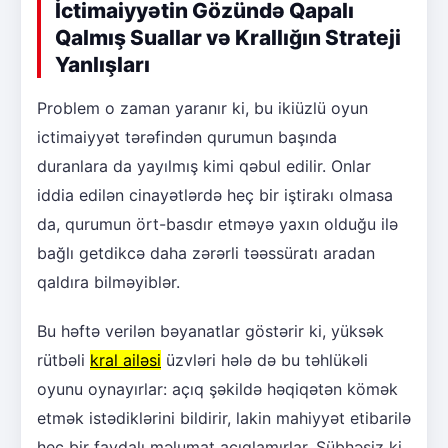
İctimaiyyətin Gözündə Qapalı
Qalmış Suallar və Krallığın Strateji
Yanlışları
Problem o zaman yaranır ki, bu ikiüzlü oyun
ictimaiyyət tərəfindən qurumun başında
duranlara da yayılmış kimi qəbul edilir. Onlar
iddia edilən cinayətlərdə heç bir iştirakı olmasa
da, qurumun ört-basdır etməyə yaxın olduğu ilə
bağlı getdikcə daha zərərli təəssüratı aradan
qaldıra bilməyiblər.
Bu həftə verilən bəyanatlar göstərir ki, yüksək
rütbəli
kral ailəsi
üzvləri hələ də bu təhlükəli
oyunu oynayırlar: açıq şəkildə həqiqətən kömək
etmək istədiklərini bildirir, lakin mahiyyət etibarilə
heç bir faydalı məlumat açıqlamırlar. Şübhəsiz ki,