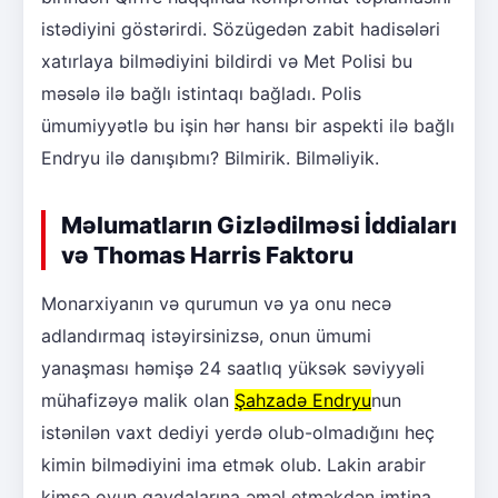
istədiyini göstərirdi. Sözügedən zabit hadisələri
xatırlaya bilmədiyini bildirdi və Met Polisi bu
məsələ ilə bağlı istintaqı bağladı. Polis
ümumiyyətlə bu işin hər hansı bir aspekti ilə bağlı
Endryu ilə danışıbmı? Bilmirik. Bilməliyik.
Məlumatların Gizlədilməsi İddiaları
və Thomas Harris Faktoru
Monarxiyanın və qurumun və ya onu necə
adlandırmaq istəyirsinizsə, onun ümumi
yanaşması həmişə 24 saatlıq yüksək səviyyəli
mühafizəyə malik olan
Şahzadə Endryu
nun
istənilən vaxt dediyi yerdə olub-olmadığını heç
kimin bilmədiyini ima etmək olub. Lakin arabir
kimsə oyun qaydalarına əməl etməkdən imtina