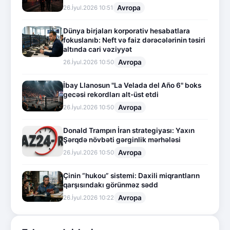
Avropa
26.İyul.2026 10:51
Dünya birjaları korporativ hesabatlara
fokuslanıb: Neft və faiz dərəcələrinin təsiri
altında cari vəziyyət
Avropa
26.İyul.2026 10:50
İbay Llanosun "La Velada del Año 6" boks
gecəsi rekordları alt-üst etdi
Avropa
26.İyul.2026 10:50
Donald Trampın İran strategiyası: Yaxın
Şərqdə növbəti gərginlik mərhələsi
Avropa
26.İyul.2026 10:50
Çinin “hukou” sistemi: Daxili miqrantların
qarşısındakı görünməz sədd
Avropa
26.İyul.2026 10:22