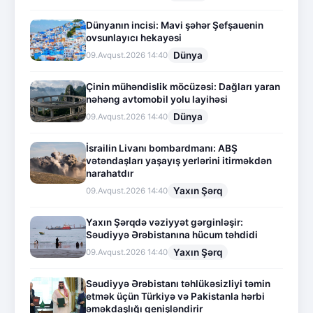
Dünyanın incisi: Mavi şəhər Şefşauenin
ovsunlayıcı hekayəsi
Dünya
09.Avqust.2026 14:40
Çinin mühəndislik möcüzəsi: Dağları yaran
nəhəng avtomobil yolu layihəsi
Dünya
09.Avqust.2026 14:40
İsrailin Livanı bombardmanı: ABŞ
vətəndaşları yaşayış yerlərini itirməkdən
narahatdır
Yaxın Şərq
09.Avqust.2026 14:40
Yaxın Şərqdə vəziyyət gərginləşir:
Səudiyyə Ərəbistanına hücum təhdidi
Yaxın Şərq
09.Avqust.2026 14:40
Səudiyyə Ərəbistanı təhlükəsizliyi təmin
etmək üçün Türkiyə və Pakistanla hərbi
əməkdaşlığı genişləndirir