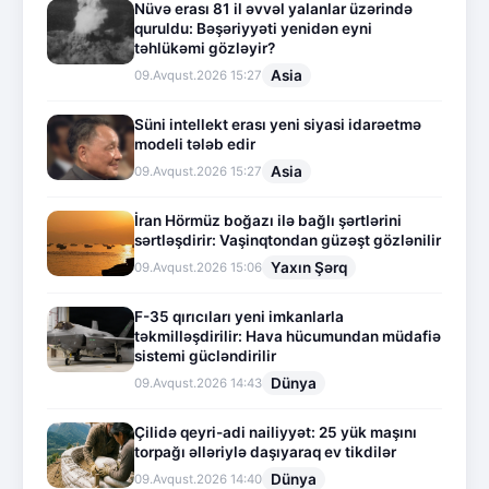
Nüvə erası 81 il əvvəl yalanlar üzərində
quruldu: Bəşəriyyəti yenidən eyni
təhlükəmi gözləyir?
Asia
09.Avqust.2026 15:27
Süni intellekt erası yeni siyasi idarəetmə
modeli tələb edir
Asia
09.Avqust.2026 15:27
İran Hörmüz boğazı ilə bağlı şərtlərini
sərtləşdirir: Vaşinqtondan güzəşt gözlənilir
Yaxın Şərq
09.Avqust.2026 15:06
F-35 qırıcıları yeni imkanlarla
təkmilləşdirilir: Hava hücumundan müdafiə
sistemi gücləndirilir
Dünya
09.Avqust.2026 14:43
Çilidə qeyri-adi nailiyyət: 25 yük maşını
torpağı əlləriylə daşıyaraq ev tikdilər
Dünya
09.Avqust.2026 14:40