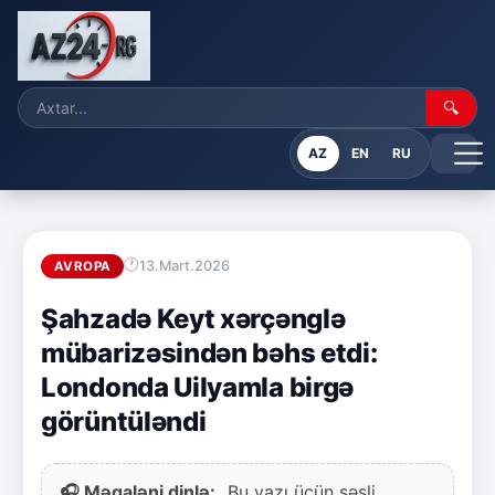
🔍
AZ
EN
RU
13.Mart.2026
AVROPA
Şahzadə Keyt xərçənglə
mübarizəsindən bəhs etdi:
Londonda Uilyamla birgə
görüntüləndi
🎧 Məqaləni dinlə:
Bu yazı üçün səsli