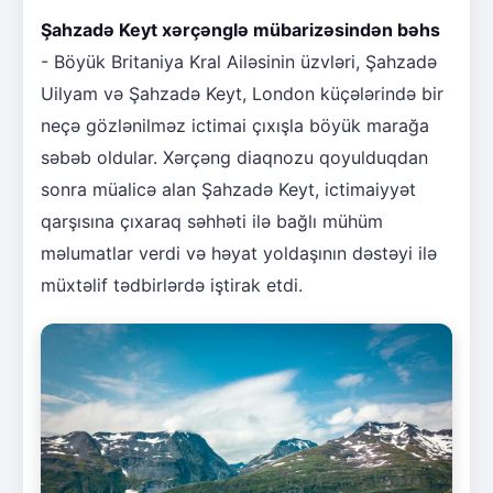
Şahzadə Keyt xərçənglə mübarizəsindən bəhs
- Böyük Britaniya Kral Ailəsinin üzvləri, Şahzadə
Uilyam və Şahzadə Keyt, London küçələrində bir
neçə gözlənilməz ictimai çıxışla böyük marağa
səbəb oldular. Xərçəng diaqnozu qoyulduqdan
sonra müalicə alan Şahzadə Keyt, ictimaiyyət
qarşısına çıxaraq səhhəti ilə bağlı mühüm
məlumatlar verdi və həyat yoldaşının dəstəyi ilə
müxtəlif tədbirlərdə iştirak etdi.