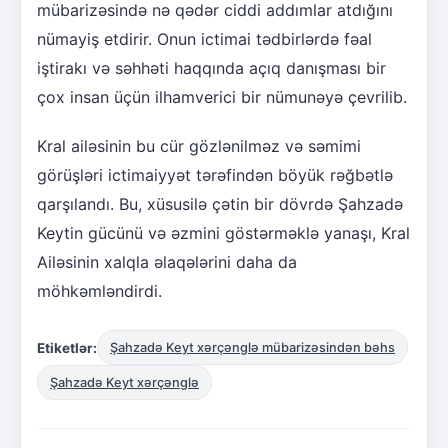
mübarizəsində nə qədər ciddi addımlar atdığını
nümayiş etdirir. Onun ictimai tədbirlərdə fəal
iştirakı və səhhəti haqqında açıq danışması bir
çox insan üçün ilhamverici bir nümunəyə çevrilib.
Kral ailəsinin bu cür gözlənilməz və səmimi
görüşləri ictimaiyyət tərəfindən böyük rəğbətlə
qarşılandı. Bu, xüsusilə çətin bir dövrdə Şahzadə
Keytin gücünü və əzmini göstərməklə yanaşı, Kral
Ailəsinin xalqla əlaqələrini daha da
möhkəmləndirdi.
Etiketlər:
Şahzadə Keyt xərçənglə mübarizəsindən bəhs
Şahzadə Keyt xərçənglə