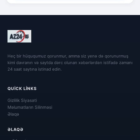
Heç bir hüququmuz qorunmur, amma siz yenə də qorunurmuş
kimi davranın və saytda dərc olunan xəbərlərdən istifadə zamanı
24 saat saytına istinad edin.
QUICK LINKS
Gizlilik Siyasəti
Məlumatların Silinməsi
Əlaqə
ƏLAQƏ