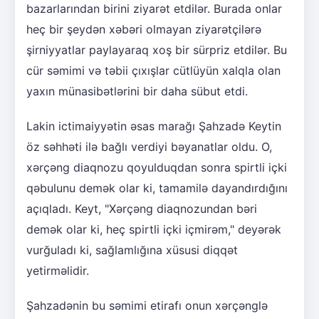
bazarlarından birini ziyarət etdilər. Burada onlar
heç bir şeydən xəbəri olmayan ziyarətçilərə
şirniyyatlar paylayaraq xoş bir sürpriz etdilər. Bu
cür səmimi və təbii çıxışlar cütlüyün xalqla olan
yaxın münasibətlərini bir daha sübut etdi.
Lakin ictimaiyyətin əsas marağı Şahzadə Keytin
öz səhhəti ilə bağlı verdiyi bəyanatlar oldu. O,
xərçəng diaqnozu qoyulduqdan sonra spirtli içki
qəbulunu demək olar ki, tamamilə dayandırdığını
açıqladı. Keyt, "Xərçəng diaqnozundan bəri
demək olar ki, heç spirtli içki içmirəm," deyərək
vurğuladı ki, sağlamlığına xüsusi diqqət
yetirməlidir.
Şahzadənin bu səmimi etirafı onun xərçənglə