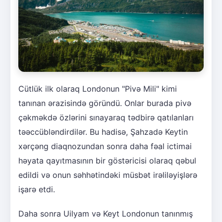
Cütlük ilk olaraq Londonun "Pivə Mili" kimi
tanınan ərazisində göründü. Onlar burada pivə
çəkməkdə özlərini sınayaraq tədbirə qatılanları
təəccübləndirdilər. Bu hadisə, Şahzadə Keytin
xərçəng diaqnozundan sonra daha fəal ictimai
həyata qayıtmasının bir göstəricisi olaraq qəbul
edildi və onun səhhətindəki müsbət irəliləyişlərə
işarə etdi.
Daha sonra Uilyam və Keyt Londonun tanınmış