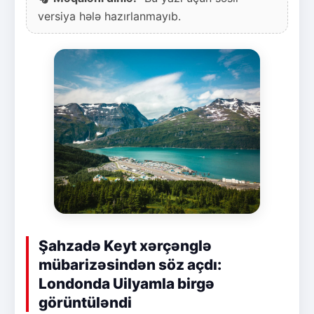
versiya hələ hazırlanmayıb.
Şahzadə Keyt xərçənglə
mübarizəsindən söz açdı:
Londonda Uilyamla birgə
görüntüləndi