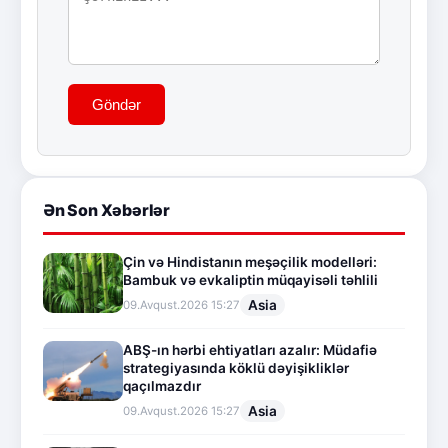
Göndər
Ən Son Xəbərlər
Çin və Hindistanın meşəçilik modelləri:
Bambuk və evkaliptin müqayisəli təhlili
Asia
09.Avqust.2026 15:27
ABŞ-ın hərbi ehtiyatları azalır: Müdafiə
strategiyasında köklü dəyişikliklər
qaçılmazdır
Asia
09.Avqust.2026 15:27