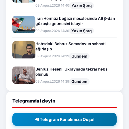
Yaxın Şərq
09.Avqust.2026 14:40
İran Hörmüz boğazı məsələsində ABŞ-dan
güzəştə getməsini istəyir
Yaxın Şərq
09.Avqust.2026 14:39
Həbsdəki Bəhruz Səmədovun səhhəti
ağırlaşıb
Gündəm
09.Avqust.2026 14:39
Bəhruz Həsənli Ukraynada təkrar həbs
olunub
Gündəm
09.Avqust.2026 14:39
Telegramda izləyin
📲 Telegram Kanalımıza Qoşul