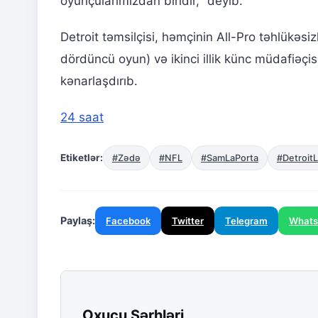
oyunçularımızdan biridir," deyib.
Detroit təmsilçisi, həmçinin All-Pro təhlükəsi
dördüncü oyun) və ikinci illik künc müdafiəçi
kənarlaşdırıb.
24 saat
Etiketlər:
#Zədə
#NFL
#SamLaPorta
#Detroit
Paylaş:
Facebook
Twitter
Telegram
What
Oxucu Şərhləri