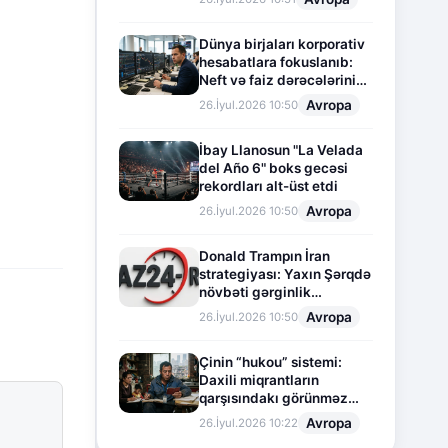
Dünya birjaları korporativ
hesabatlara fokuslanıb:
Neft və faiz dərəcələrinin
təsiri altında cari vəziyyət
Avropa
26.İyul.2026 10:50
İbay Llanosun "La Velada
del Año 6" boks gecəsi
rekordları alt-üst etdi
Avropa
26.İyul.2026 10:50
Donald Trampın İran
strategiyası: Yaxın Şərqdə
növbəti gərginlik
mərhələsi
Avropa
26.İyul.2026 10:50
Çinin “hukou” sistemi:
Daxili miqrantların
qarşısındakı görünməz
sədd
Avropa
26.İyul.2026 10:22