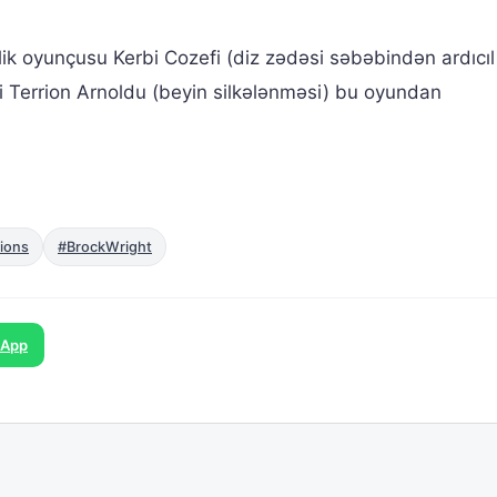
zlik oyunçusu Kerbi Cozefi (diz zədəsi səbəbindən ardıcıl
si Terrion Arnoldu (beyin silkələnməsi) bu oyundan
Lions
#BrockWright
sApp