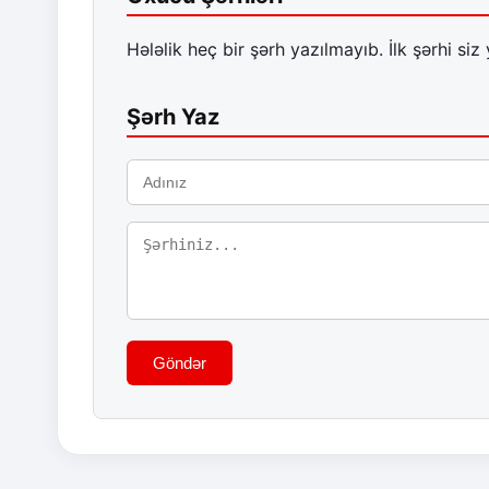
Hələlik heç bir şərh yazılmayıb. İlk şərhi siz 
Şərh Yaz
Göndər