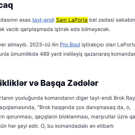
caq
dasının əsas
tayt-end
i
Sam LaPorta
bel zədəsi səbəbi
cək vacib qarşılaşmada iştirak edə bilməyəcək.
yer almayıb. 2023-cü ilin
Pro Boul
iştirakçısı olan LaPort
nla ümumilikdə 489 yard irəliləyiş qazanaraq komanda
ikliklər və Başqa Zədələr
tanın yoxluğunda komandanın digər tayt-endi Brok Ra
 açıqlamasında, "Brok haqqında çox danışmasaq da, o,
rın qorunması, qaçışların bloklanması, marşrutlar üzrə qa
ün hər şeyi edir. O, bu komandadakı ən etibarlı