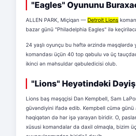
"Eagles" Oyununu Buraxa
ALLEN PARK, Miçiqan —
Detroit Lions
koman
bazar günü "Philadelphia Eagles" ilə keçirilə
24 yaşlı oyunçu bu həftə ərzində məşqlərdə 
komandası üçün 40 top qəbulu və üç tauçdau
ikinci ən məhsuldar qəbuledicisi olub.
"Lions" Heyətindəki Dəyiş
Lions baş məşqçisi Dan Kempbell, Sam LaPor
güvəndiyini ifadə edib. Kempbell cümə günü
həqiqətən də hər işə yarayan biridir. O, pasla
xüsusi komandalar da daxil olmaqla, bizim üç