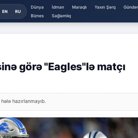
Dünya
İdman
Maraqlı
Yaxın Şərq
Gündə
EN
RU
Biznes
Sağlamlıq
inə görə "Eagles"lə matçı
 hələ hazırlanmayıb.