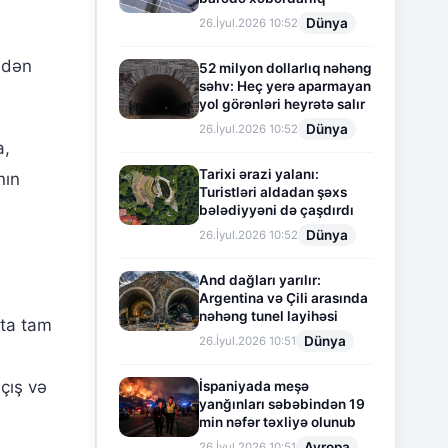
Dünya
26.İyul.2026 10:52
ndən
52 milyon dollarlıq nəhəng
səhv: Heç yerə aparmayan
yol görənləri heyrətə salır
Dünya
26.İyul.2026 10:52
a,
Tarixi ərazi yalanı:
nın
Turistləri aldadan şəxs
bələdiyyəni də çaşdırdı
Dünya
26.İyul.2026 10:52
And dağları yarılır:
Argentina və Çili arasında
nəhəng tunel layihəsi
yta tam
Dünya
26.İyul.2026 10:51
çış və
İspaniyada meşə
yanğınları səbəbindən 19
min nəfər təxliyə olunub
Avropa
26.İyul.2026 10:51