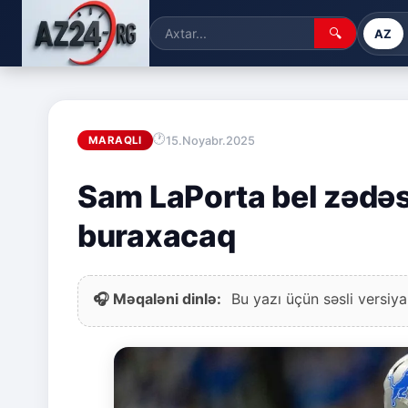
🔍
AZ
15.Noyabr.2025
MARAQLI
Sam LaPorta bel zədəs
buraxacaq
🎧 Məqaləni dinlə:
Bu yazı üçün səsli versiya