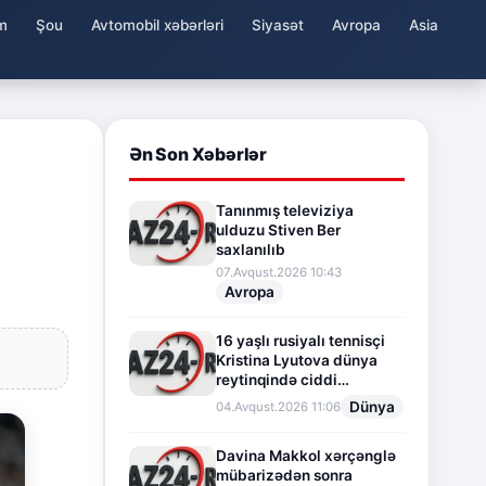
m
Şou
Avtomobil xəbərləri
Siyasət
Avropa
Asia
Ən Son Xəbərlər
Tanınmış televiziya
ulduzu Stiven Ber
saxlanılıb
07.Avqust.2026 10:43
Avropa
16 yaşlı rusiyalı tennisçi
Kristina Lyutova dünya
reytinqində ciddi
irəliləyişə imza atdı
Dünya
04.Avqust.2026 11:06
Davina Makkol xərçənglə
mübarizədən sonra