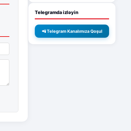
Telegramda izləyin
📲 Telegram Kanalımıza Qoşul