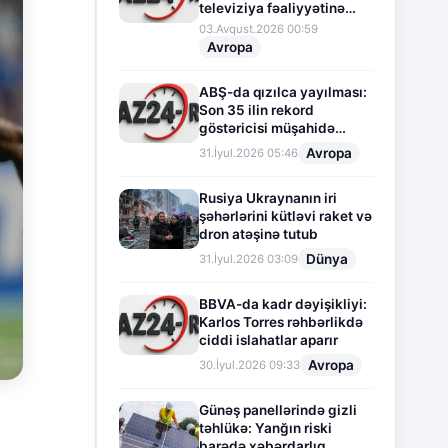
televiziya fəaliyyətinə
fasilə verir
03.Avqust.2026 00:59
Avropa
ABŞ-da qızılca yayılması:
Son 35 ilin rekord
göstəricisi müşahidə
olunur
Avropa
31.İyul.2026 05:46
Rusiya Ukraynanın iri
şəhərlərini kütləvi raket və
dron atəşinə tutub
Dünya
31.İyul.2026 03:09
BBVA-da kadr dəyişikliyi:
Karlos Torres rəhbərlikdə
ciddi islahatlar aparır
Avropa
30.İyul.2026 09:33
Günəş panellərində gizli
təhlükə: Yanğın riski
barədə xəbərdarlıq