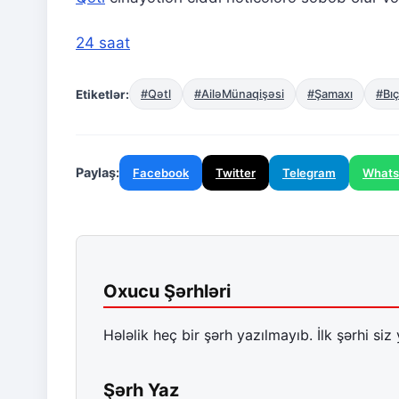
24 saat
Etiketlər:
#Qətl
#AiləMünaqişəsi
#Şamaxı
#Bı
Paylaş:
Facebook
Twitter
Telegram
What
Oxucu Şərhləri
Hələlik heç bir şərh yazılmayıb. İlk şərhi siz 
Şərh Yaz