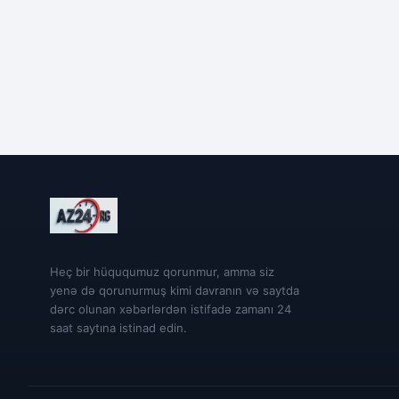
Heç bir hüququmuz qorunmur, amma siz
yenə də qorunurmuş kimi davranın və saytda
dərc olunan xəbərlərdən istifadə zamanı 24
saat saytına istinad edin.