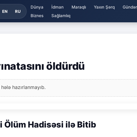
Dünya
İdman
Maraqlı
Yaxın Şərq
Gündə
EN
RU
Biznes
Sağlamlıq
ınatasını öldürdü
 hələ hazırlanmayıb.
Ölüm Hadisəsi ilə Bitib