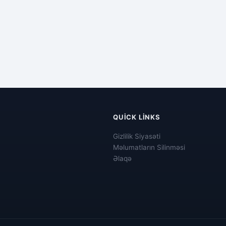
QUICK LINKS
Gizlilik Siyasəti
Məlumatların Silinməsi
Əlaqə