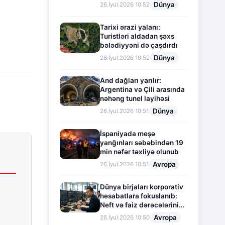
Dünya
26.İyul.2026 10:52
Tarixi ərazi yalanı:
Turistləri aldadan şəxs
bələdiyyəni də çaşdırdı
Dünya
26.İyul.2026 10:52
And dağları yarılır:
Argentina və Çili arasında
nəhəng tunel layihəsi
Dünya
26.İyul.2026 10:51
İspaniyada meşə
yanğınları səbəbindən 19
min nəfər təxliyə olunub
Avropa
26.İyul.2026 10:51
Dünya birjaları korporativ
hesabatlara fokuslanıb:
Neft və faiz dərəcələrinin
təsiri altında cari vəziyyət
Avropa
26.İyul.2026 10:50