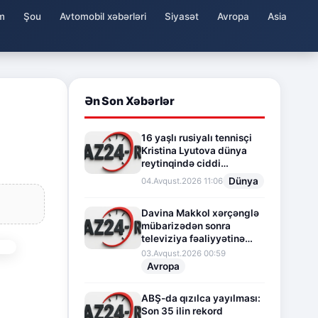
m
Şou
Avtomobil xəbərləri
Siyasət
Avropa
Asia
Ən Son Xəbərlər
16 yaşlı rusiyalı tennisçi
Kristina Lyutova dünya
reytinqində ciddi
irəliləyişə imza atdı
Dünya
04.Avqust.2026 11:06
Davina Makkol xərçənglə
mübarizədən sonra
televiziya fəaliyyətinə
fasilə verir
03.Avqust.2026 00:59
Avropa
ABŞ-da qızılca yayılması:
Son 35 ilin rekord