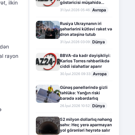
t, ilkin
göstəricisi müşahidə
olunur
Avropa
31.İyul.2026 05:46
Rusiya Ukraynanın iri
şəhərlərini kütləvi raket və
dron atəşinə tutub
Dünya
31.İyul.2026 03:09
ndən
BBVA-da kadr dəyişikliyi:
al rayon
Karlos Torres rəhbərlikdə
ciddi islahatlar aparır
Avropa
30.İyul.2026 09:33
Günəş panellərində gizli
təhlükə: Yanğın riski
barədə xəbərdarlıq
Dünya
26.İyul.2026 10:52
ə
52 milyon dollarlıq nəhəng
səhv: Heç yerə aparmayan
yol görənləri heyrətə salır