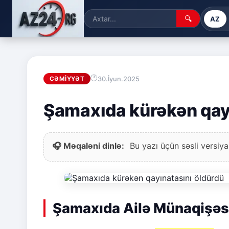
🔍
AZ
30.İyun.2025
CƏMIYYƏT
Şamaxıda kürəkən qay
🎧 Məqaləni dinlə:
Bu yazı üçün səsli versiya
Şamaxıda Ailə Münaqişəsi 