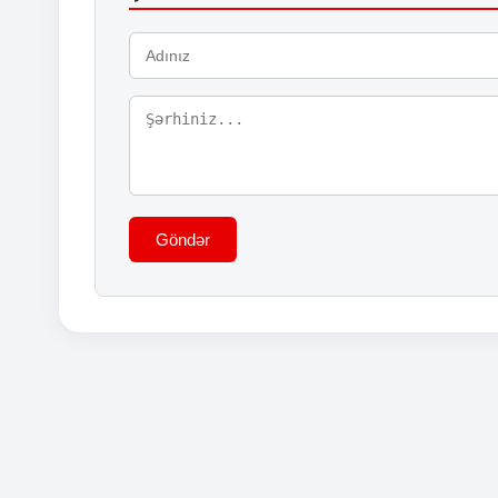
Göndər