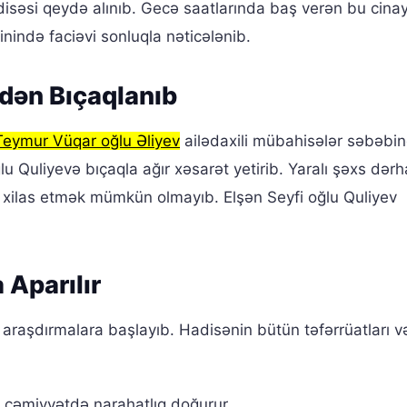
isəsi qeydə alınıb. Gecə saatlarında baş verən bu cinayə
nində faciəvi sonluqla nəticələnib.
ndən Bıçaqlanıb
Teymur Vüqar oğlu Əliyev
ailədaxili mübahisələr səbəbi
ğlu Quliyevə bıçaqla ağır xəsarət yetirib. Yaralı şəxs dərh
ı xilas etmək mümkün olmayıb. Elşən Seyfi oğlu Quliyev
 Aparılır
 araşdırmalara başlayıb. Hadisənin bütün təfərrüatları v
ə cəmiyyətdə narahatlıq doğurur.