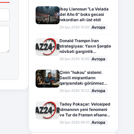
İbay Llanosun "La Velada
del Año 6" boks gecəsi
rekordları alt-üst etdi
Avropa
26.İyul.2026 10:50
Donald Trampın İran
strategiyası: Yaxın Şərqdə
növbəti gərginlik
mərhələsi
Avropa
26.İyul.2026 10:50
Çinin “hukou” sistemi:
Daxili miqrantların
qarşısındakı görünməz
sədd
Avropa
26.İyul.2026 10:22
Tadey Pokaçar: Velosiped
idmanının yeni fenomeni
və Tur de Fransın əfsanəvi
səhifəsi
Avropa
26.İyul.2026 09:31