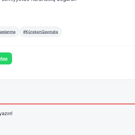
çaqlanma
#KürəkənQayınata
sApp
yazın!