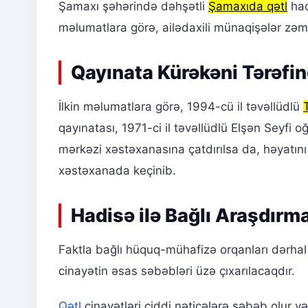
Şamaxı şəhərində dəhşətli
Şamaxıda qətl
had
məlumatlara görə, ailədaxili münaqişələr zəmi
Qayınata Kürəkəni Tərəfi
İlkin məlumatlara görə, 1994-cü il təvəllüdlü
qayınatası, 1971-ci il təvəllüdlü Elşən Seyfi o
mərkəzi xəstəxanasına çatdırılsa da, həyatın
xəstəxanada keçinib.
Hadisə ilə Bağlı Araşdırma
Faktla bağlı hüquq-mühafizə orqanları dərhal
cinayətin əsas səbəbləri üzə çıxarılacaqdır.
Qətl
cinayətləri ciddi nəticələrə səbəb olur v