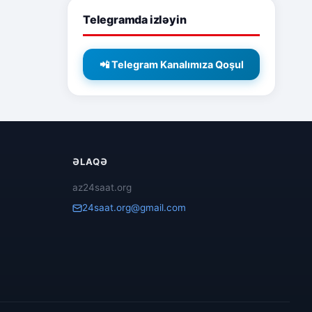
Telegramda izləyin
📲 Telegram Kanalımıza Qoşul
ƏLAQƏ
az24saat.org
24saat.org@gmail.com