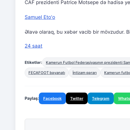
CAF prezidenti Patrice Motsepe də hadisə yer
Samuel Eto'o
Əlavə olaraq, bu xəbər vacib bir mövzudur. Bi
24 saat
Etiketlər:
Kamerun Futbol Federasiyasının prezidenti Samu
FECAFOOT bəyanatı
İntizam qərarı
Kamerun futb
Paylaş:
Facebook
Twitter
Telegram
What