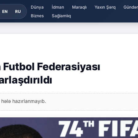
Dünya
İdman
Maraqlı
Yaxın Şərq
Gündə
EN
RU
Biznes
Sağlamlıq
Futbol Federasiyası
rlaşdırıldı
 hələ hazırlanmayıb.