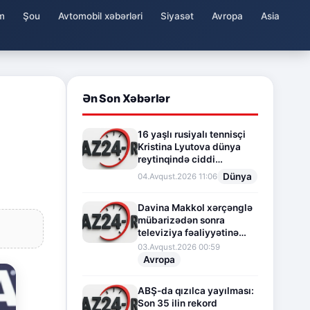
m
Şou
Avtomobil xəbərləri
Siyasət
Avropa
Asia
Ən Son Xəbərlər
16 yaşlı rusiyalı tennisçi
Kristina Lyutova dünya
reytinqində ciddi
irəliləyişə imza atdı
Dünya
04.Avqust.2026 11:06
Davina Makkol xərçənglə
mübarizədən sonra
televiziya fəaliyyətinə
fasilə verir
03.Avqust.2026 00:59
Avropa
ABŞ-da qızılca yayılması:
Son 35 ilin rekord