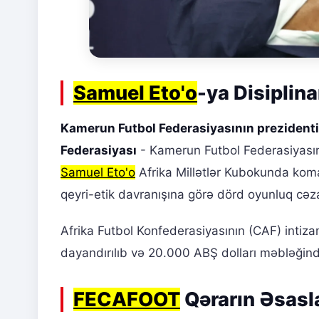
Samuel Eto'o
-ya Disiplin
Kamerun Futbol Federasiyasının prezidenti 
Federasiyası
- Kamerun Futbol Federasiyasın
Samuel Eto'o
Afrika Millətlər Kubokunda kom
qeyri-etik davranışına görə dörd oyunluq cəza
Afrika Futbol Konfederasiyasının (CAF) intiza
dayandırılıb və 20.000 ABŞ dolları məbləğində
FECAFOOT
Qərarın Əsasla