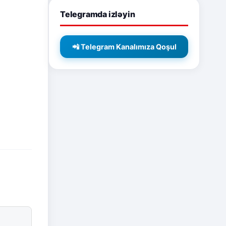
Telegramda izləyin
📲 Telegram Kanalımıza Qoşul