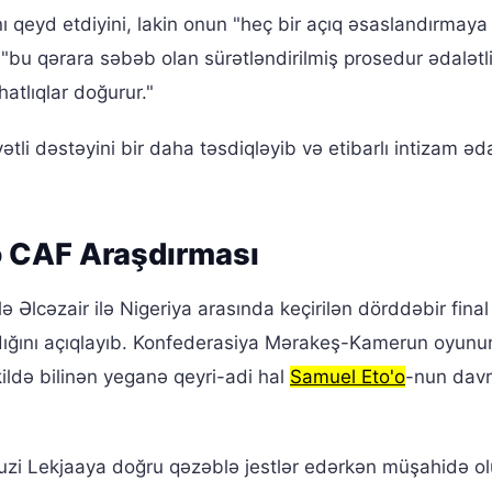
 qeyd etdiyini, lakin onun "heç bir açıq əsaslandırmaya
, "bu qərara səbəb olan sürətləndirilmiş prosedur ədalətl
atlıqlar doğurur."
li dəstəyini bir daha təsdiqləyib və etibarlı intizam əda
və CAF Araşdırması
Əlcəzair ilə Nigeriya arasında keçirilən dörddəbir final
rdığını açıqlayıb. Konfederasiya Mərakeş-Kamerun oyunu
ildə bilinən yeganə qeyri-adi hal
Samuel Eto'o
-nun davr
ouzi Lekjaaya doğru qəzəblə jestlər edərkən müşahidə o