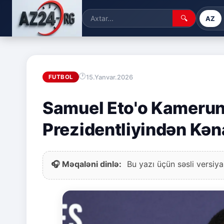
🔍
AZ
15.Yanvar.2026
FUTBOL
Samuel Eto'o Kamerun 
Prezidentliyindən Kəna
🎧 Məqaləni dinlə:
Bu yazı üçün səsli versiya