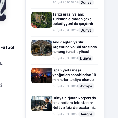
Dünya
26.İyul.2026 10:52
Tarixi ərazi yalanı:
Turistləri aldadan şəxs
bələdiyyəni də çaşdırdı
Dünya
26.İyul.2026 10:52
And dağları yarılır:
Futbol
Argentina və Çili arasında
nəhəng tunel layihəsi
Dünya
26.İyul.2026 10:51
lən
İspaniyada meşə
yanğınları səbəbindən 19
min nəfər təxliyə olunub
i
Avropa
26.İyul.2026 10:51
Dünya birjaları korporativ
hesabatlara fokuslanıb:
Neft və faiz dərəcələrinin
təsiri altında cari vəziyyət
Avropa
26.İyul.2026 10:50