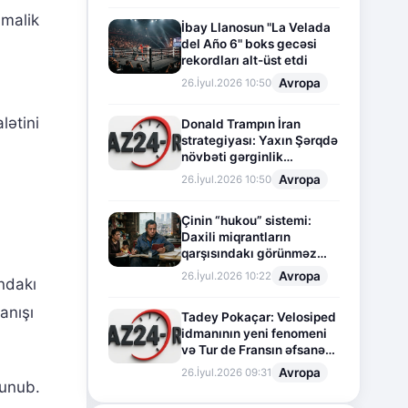
 malik
İbay Llanosun "La Velada
del Año 6" boks gecəsi
i
rekordları alt-üst etdi
Avropa
26.İyul.2026 10:50
lətini
Donald Trampın İran
strategiyası: Yaxın Şərqdə
növbəti gərginlik
mərhələsi
Avropa
26.İyul.2026 10:50
Çinin “hukou” sistemi:
Daxili miqrantların
qarşısındakı görünməz
sədd
Avropa
26.İyul.2026 10:22
ndakı
anışı
Tadey Pokaçar: Velosiped
idmanının yeni fenomeni
və Tur de Fransın əfsanəvi
səhifəsi
Avropa
26.İyul.2026 09:31
lunub.