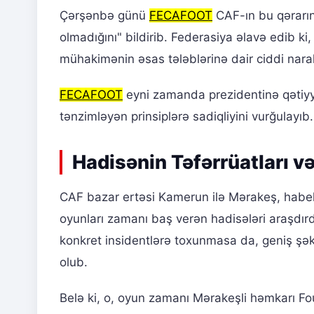
Çərşənbə günü
FECAFOOT
CAF-ın bu qərarını
olmadığını" bildirib. Federasiya əlavə edib ki
mühakimənin əsas tələblərinə dair ciddi narah
FECAFOOT
eyni zamanda prezidentinə qətiyyət
tənzimləyən prinsiplərə sadiqliyini vurğulayıb.
Hadisənin Təfərrüatları 
CAF bazar ertəsi Kamerun ilə Mərakeş, habelə 
oyunları zamanı baş verən hadisələri araşdı
konkret insidentlərə toxunmasa da, geniş şək
olub.
Belə ki, o, oyun zamanı Mərakeşli həmkarı F