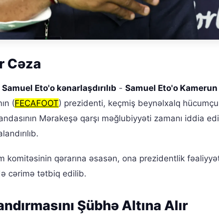
ar Cəza
Samuel Eto'o kənarlaşdırılıb
-
Samuel Eto'o Kamerun 
ın (
FECAFOOT
) prezidenti, keçmiş beynəlxalq hücumçu
andasının Mərakeşə qarşı məğlubiyyəti zamanı iddia edi
landırılıb.
m komitəsinin qərarına əsasən, ona prezidentlik fəaliyyət
 cərimə tətbiq edilib.
ndırmasını Şübhə Altına Alır