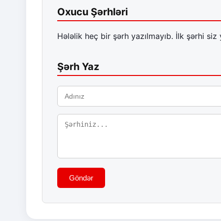
Oxucu Şərhləri
Hələlik heç bir şərh yazılmayıb. İlk şərhi siz 
Şərh Yaz
Göndər