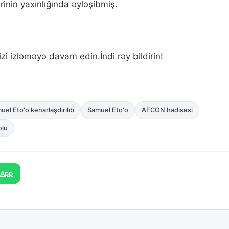
inin yaxınlığında əyləşibmiş.
zi izləməyə davam edin.İndi rəy bildirin!
el Eto'o kənarlaşdırılıb
Samuel Eto'o
AFCON hadisəsi
olu
sApp