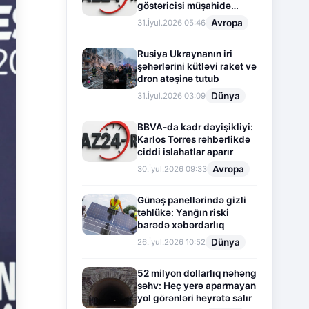
göstəricisi müşahidə
olunur
Avropa
31.İyul.2026 05:46
Rusiya Ukraynanın iri
şəhərlərini kütləvi raket və
dron atəşinə tutub
Dünya
31.İyul.2026 03:09
BBVA-da kadr dəyişikliyi:
Karlos Torres rəhbərlikdə
ciddi islahatlar aparır
Avropa
30.İyul.2026 09:33
Günəş panellərində gizli
təhlükə: Yanğın riski
barədə xəbərdarlıq
Dünya
26.İyul.2026 10:52
52 milyon dollarlıq nəhəng
səhv: Heç yerə aparmayan
yol görənləri heyrətə salır