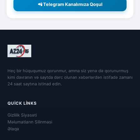
📲 Telegram Kanalımıza Qoşul
Heç bir hüququmuz qorunmur, amma siz yenə də qorunurmuş
kimi davranın və saytda dərc olunan xəbərlərdən istifadə zamanı
24 saat saytına istinad edin.
QUICK LINKS
Gizlilik Siyasəti
Məlumatların Silinməsi
Əlaqə