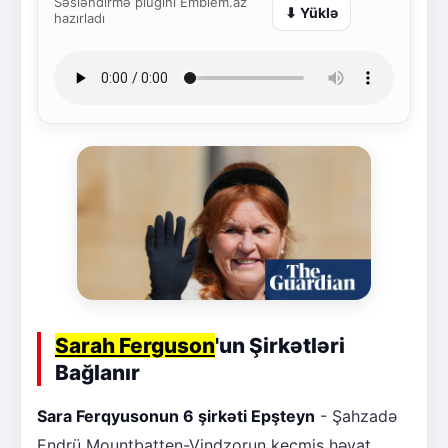
Səsləndirmə plugini Emblem.az
⬇ Yüklə
hazırladı
Sarah Ferguson
'un Şirkətləri
Bağlanır
Sara Ferqyusonun 6 şirkəti Epşteyn
- Şahzadə
Endrü Mountbatten-Vindzorun keçmiş həyat