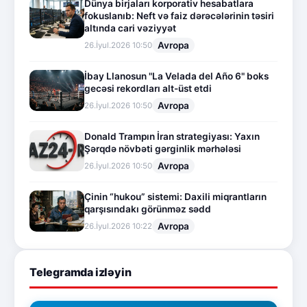
Dünya birjaları korporativ hesabatlara
fokuslanıb: Neft və faiz dərəcələrinin təsiri
altında cari vəziyyət
Avropa
26.İyul.2026 10:50
İbay Llanosun "La Velada del Año 6" boks
gecəsi rekordları alt-üst etdi
Avropa
26.İyul.2026 10:50
Donald Trampın İran strategiyası: Yaxın
Şərqdə növbəti gərginlik mərhələsi
Avropa
26.İyul.2026 10:50
Çinin “hukou” sistemi: Daxili miqrantların
qarşısındakı görünməz sədd
Avropa
26.İyul.2026 10:22
Telegramda izləyin