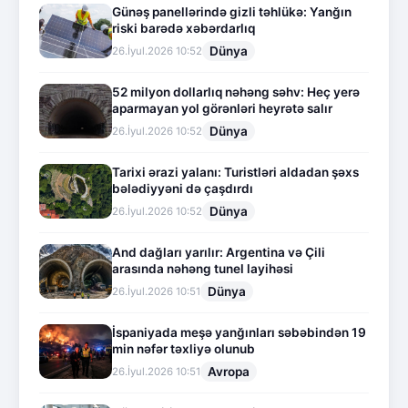
Günəş panellərində gizli təhlükə: Yanğın
riski barədə xəbərdarlıq
Dünya
26.İyul.2026 10:52
52 milyon dollarlıq nəhəng səhv: Heç yerə
aparmayan yol görənləri heyrətə salır
Dünya
26.İyul.2026 10:52
Tarixi ərazi yalanı: Turistləri aldadan şəxs
bələdiyyəni də çaşdırdı
Dünya
26.İyul.2026 10:52
And dağları yarılır: Argentina və Çili
arasında nəhəng tunel layihəsi
Dünya
26.İyul.2026 10:51
İspaniyada meşə yanğınları səbəbindən 19
min nəfər təxliyə olunub
Avropa
26.İyul.2026 10:51