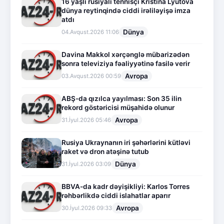
16 yaşlı rusiyalı tennisçi Kristina Lyutova
dünya reytinqində ciddi irəliləyişə imza
atdı
Dünya
04.Avqust.2026 11:06
Davina Makkol xərçənglə mübarizədən
sonra televiziya fəaliyyətinə fasilə verir
Avropa
03.Avqust.2026 00:59
ABŞ-da qızılca yayılması: Son 35 ilin
rekord göstəricisi müşahidə olunur
Avropa
31.İyul.2026 05:46
Rusiya Ukraynanın iri şəhərlərini kütləvi
raket və dron atəşinə tutub
Dünya
31.İyul.2026 03:09
BBVA-da kadr dəyişikliyi: Karlos Torres
rəhbərlikdə ciddi islahatlar aparır
Avropa
30.İyul.2026 09:33