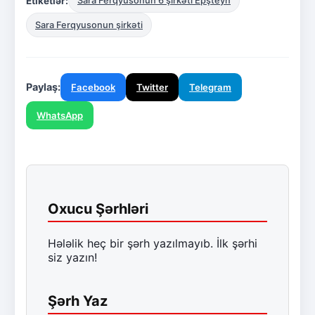
Etiketlər:
Sara Ferqyusonun 6 şirkəti Epşteyn
Sara Ferqyusonun şirkəti
Paylaş:
Facebook
Twitter
Telegram
WhatsApp
Oxucu Şərhləri
Hələlik heç bir şərh yazılmayıb. İlk şərhi
siz yazın!
Şərh Yaz