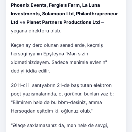
Phoenix Events, Fergie’s Farm, La Luna
Investments, Solamoon Ltd, Philanthrapreneur
Ltd
və
Planet Partners Productions Ltd
–
yeganə direktoru olub.
Keçən ay dərc olunan sənədlərdə, keçmiş
hersoginyanın Epşteynə "Mən sizin
xidmətinizdəyəm. Sadəcə mənimlə evlənin"
dediyi iddia edilir.
2011-ci il sentyabrın 21-də baş tutan elektron
poçt yazışmalarında, o, görünür, bunları yazıb:
"Bilmirəm hələ də bu bbm-dəsiniz, amma
Hersoqdan eşitdim ki, oğlunuz olub."
"Əlaqə saxlamasanız da, mən hələ də sevgi,