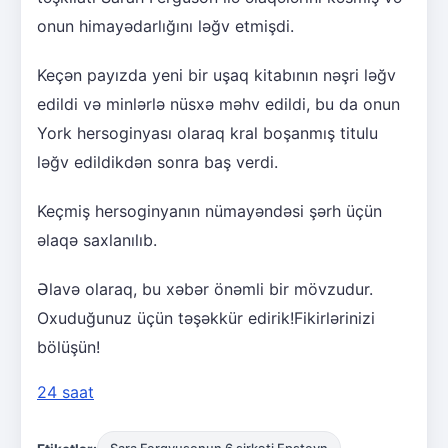
onun himayədarlığını ləğv etmişdi.
Keçən payızda yeni bir uşaq kitabının nəşri ləğv
edildi və minlərlə nüsxə məhv edildi, bu da onun
York hersoginyası olaraq kral boşanmış titulu
ləğv edildikdən sonra baş verdi.
Keçmiş hersoginyanın nümayəndəsi şərh üçün
əlaqə saxlanılıb.
Əlavə olaraq, bu xəbər önəmli bir mövzudur.
Oxuduğunuz üçün təşəkkür edirik!Fikirlərinizi
bölüşün!
24 saat