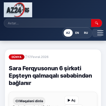
🔍
AZ
EN
RU
17.Fevral.2026
DÜNYA
Sara Ferqyusonun 6 şirkəti
Epşteyn qalmaqalı səbəbindən
bağlanır
▶ Aç
Məqaləni dinlə