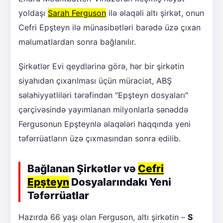
yoldaşı
Sarah Ferguson
ilə əlaqəli altı şirkət, onun
Cefri Epşteyn ilə münasibətləri barədə üzə çıxan
məlumatlardan sonra bağlanılır.
Şirkətlər Evi qeydlərinə görə, hər bir şirkətin
siyahıdan çıxarılması üçün müraciət, ABŞ
səlahiyyətliləri tərəfindən "Epşteyn dosyaları"
çərçivəsində yayımlanan milyonlarla sənəddə
Fergusonun Epşteynlə əlaqələri haqqında yeni
təfərrüatların üzə çıxmasından sonra edilib.
Bağlanan Şirkətlər və
Cefri
Epşteyn
Dosyalarındakı Yeni
Təfərrüatlar
Hazırda 66 yaşı olan Ferguson, altı şirkətin –
S