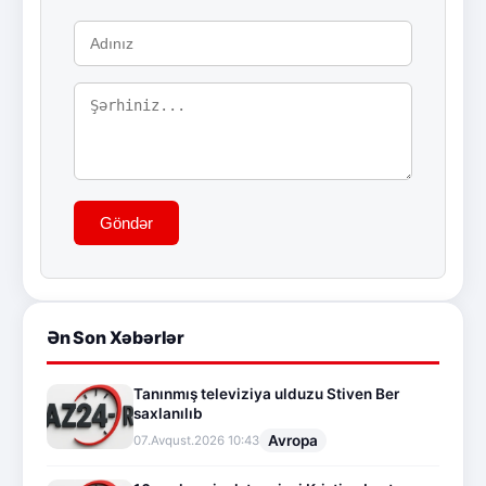
Göndər
Ən Son Xəbərlər
Tanınmış televiziya ulduzu Stiven Ber
saxlanılıb
Avropa
07.Avqust.2026 10:43