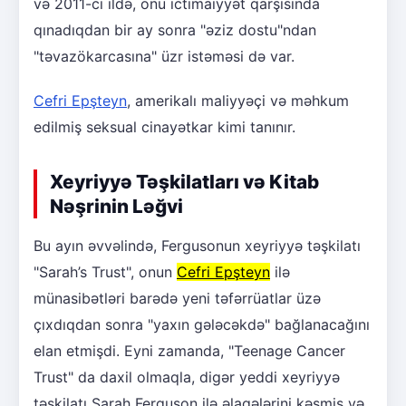
və 2011-ci ildə, onu ictimaiyyət qarşısında
qınadıqdan bir ay sonra "əziz dostu"ndan
"təvazökarcasına" üzr istəməsi də var.
Cefri Epşteyn
, amerikalı maliyyəçi və məhkum
edilmiş seksual cinayətkar kimi tanınır.
Xeyriyyə Təşkilatları və Kitab
Nəşrinin Ləğvi
Bu ayın əvvəlində, Fergusonun xeyriyyə təşkilatı
"Sarah’s Trust", onun
Cefri Epşteyn
ilə
münasibətləri barədə yeni təfərrüatlar üzə
çıxdıqdan sonra "yaxın gələcəkdə" bağlanacağını
elan etmişdi. Eyni zamanda, "Teenage Cancer
Trust" da daxil olmaqla, digər yeddi xeyriyyə
təşkilatı Sarah Ferguson ilə əlaqələrini kəsmiş və