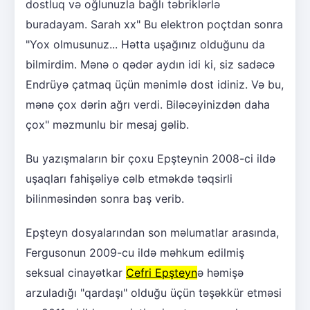
dostluq və oğlunuzla bağlı təbriklərlə
buradayam. Sarah xx" Bu elektron poçtdan sonra
"Yox olmusunuz... Hətta uşağınız olduğunu da
bilmirdim. Mənə o qədər aydın idi ki, siz sadəcə
Endrüyə çatmaq üçün mənimlə dost idiniz. Və bu,
mənə çox dərin ağrı verdi. Biləcəyinizdən daha
çox" məzmunlu bir mesaj gəlib.
Bu yazışmaların bir çoxu Epşteynin 2008-ci ildə
uşaqları fahişəliyə cəlb etməkdə təqsirli
bilinməsindən sonra baş verib.
Epşteyn dosyalarından son məlumatlar arasında,
Fergusonun 2009-cu ildə məhkum edilmiş
seksual cinayətkar
Cefri Epşteyn
ə həmişə
arzuladığı "qardaşı" olduğu üçün təşəkkür etməsi