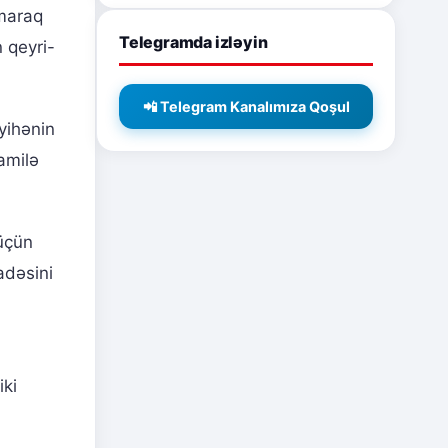
 maraq
Telegramda izləyin
 qeyri-
📲 Telegram Kanalımıza Qoşul
yihənin
amilə
üçün
adəsini
iki