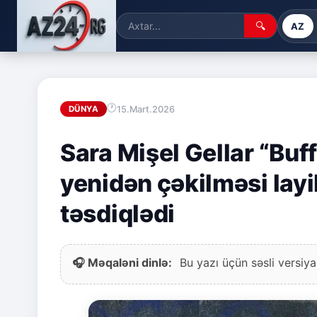
🔍
AZ
15.Mart.2026
DÜNYA
Sara Mişel Gellar “Buf
yenidən çəkilməsi lay
təsdiqlədi
🎧 Məqaləni dinlə:
Bu yazı üçün səsli versiya