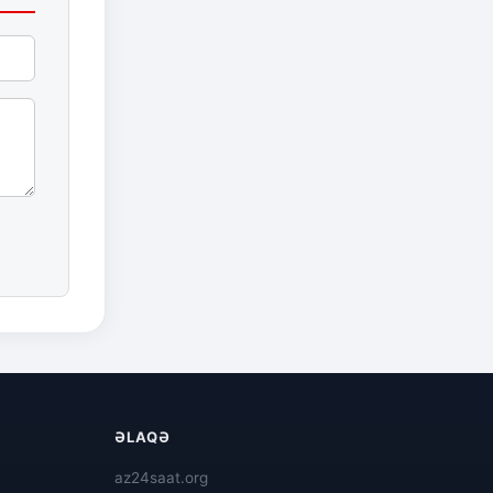
ƏLAQƏ
az24saat.org