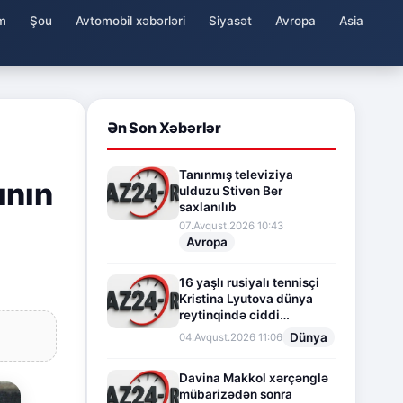
m
Şou
Avtomobil xəbərləri
Siyasət
Avropa
Asia
Ən Son Xəbərlər
Tanınmış televiziya
ının
ulduzu Stiven Ber
saxlanılıb
07.Avqust.2026 10:43
Avropa
16 yaşlı rusiyalı tennisçi
Kristina Lyutova dünya
reytinqində ciddi
irəliləyişə imza atdı
Dünya
04.Avqust.2026 11:06
Davina Makkol xərçənglə
mübarizədən sonra