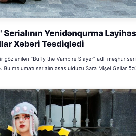
" Serialının Yenidənqurma Layihəs
llar Xəbəri Təsdiqlədi
 gözlənilən "Buffy the Vampire Slayer" adlı məşhur seri
b. Bu məlumatı serialın əsas ulduzu Sara Mişel Gellar öz