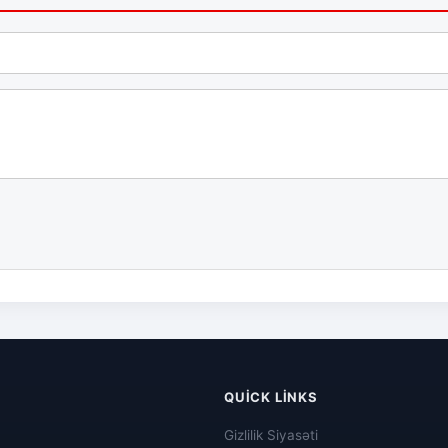
QUICK LINKS
Gizlilik Siyasəti