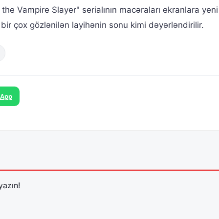
 the Vampire Slayer" serialının macəraları ekranlara yeni
r çox gözlənilən layihənin sonu kimi dəyərləndirilir.
sApp
yazın!