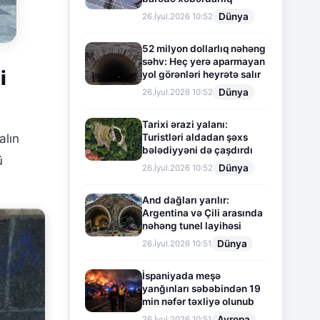
Dünya
26.İyul.2026 10:52
52 milyon dollarlıq nəhəng
səhv: Heç yerə aparmayan
i
yol görənləri heyrətə salır
Dünya
26.İyul.2026 10:52
Tarixi ərazi yalanı:
Turistləri aldadan şəxs
alın
bələdiyyəni də çaşdırdı
ü
Dünya
26.İyul.2026 10:52
And dağları yarılır:
Argentina və Çili arasında
nəhəng tunel layihəsi
Dünya
26.İyul.2026 10:51
İspaniyada meşə
yanğınları səbəbindən 19
min nəfər təxliyə olunub
Avropa
26.İyul.2026 10:51