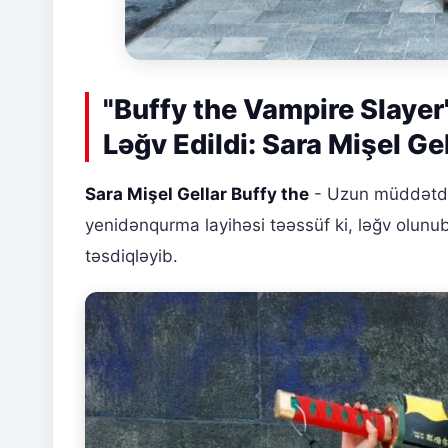
"Buffy the Vampire Slayer
Ləğv Edildi: Sara Mişel Ge
Sara Mişel Gellar Buffy the
- Uzun müddətdir
yenidənqurma layihəsi təəssüf ki, ləğv olunu
təsdiqləyib.