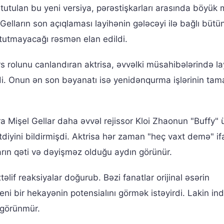
tutulan bu yeni versiya, pərəstişkarları arasında böyük
lların son açıqlaması layihənin gələcəyi ilə bağlı bütün
 tutmayacağı rəsmən elan edildi.
s rolunu canlandıran aktrisa, əvvəlki müsahibələrində la
di. Onun ən son bəyanatı isə yenidənqurma işlərinin tam
 Mişel Gellar daha əvvəl rejissor Kloi Zhaonun "Buffy" 
tdiyini bildirmişdi. Aktrisa hər zaman "heç vaxt demə" if
rın qəti və dəyişməz olduğu aydın görünür.
əlif reaksiyalar doğurub. Bəzi fanatlar orijinal əsərin
ni bir hekayənin potensialını görmək istəyirdi. Lakin ind
 görünmür.