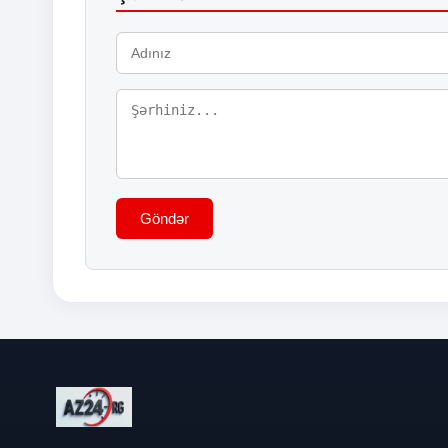
Göndər