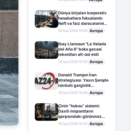
Dünya birjaları korporativ
hesabatlara fokuslanıb:
Neft və faiz dərəcələrinin
təsiri altında cari vəziyyət
Avropa
26.İyul.2026 10:50
İbay Llanosun "La Velada
del Año 6" boks gecəsi
rekordları alt-üst etdi
Avropa
26.İyul.2026 10:50
Donald Trampın İran
strategiyası: Yaxın Şərqdə
növbəti gərginlik
mərhələsi
Avropa
26.İyul.2026 10:50
Çinin “hukou” sistemi:
Daxili miqrantların
qarşısındakı görünməz
sədd
Avropa
26.İyul.2026 10:22