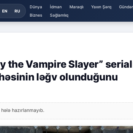
Dünya
İdman
Maraqlı
Yaxın Şərq
Gündə
EN
RU
Biznes
Sağlamlıq
fy the Vampire Slayer” serial
ihəsinin ləğv olunduğunu
 hələ hazırlanmayıb.