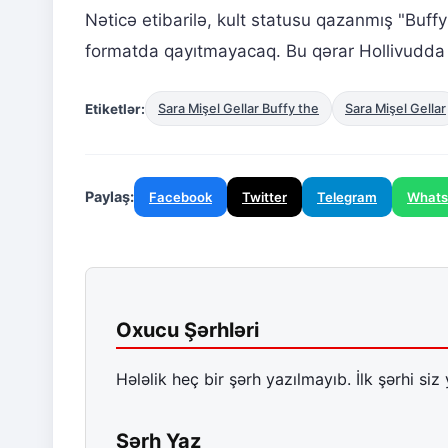
Nəticə etibarilə, kult statusu qazanmış "Buffy
formatda qayıtmayacaq. Bu qərar Hollivudda bi
Etiketlər:
Sara Mişel Gellar Buffy the
Sara Mişel Gellar
Paylaş:
Facebook
Twitter
Telegram
What
Oxucu Şərhləri
Hələlik heç bir şərh yazılmayıb. İlk şərhi siz 
Şərh Yaz