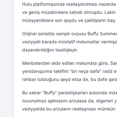
Hulu platformasında reallaşdırılması nəzərdə 
və geniş müzakirələrə səbəb olmuşdu. Lakin Ge
müəyyənliklərə son qoydu və çəkilişlərin baş
Orijinal serialda vampir ovçusu Buffy Summer
vəziyyəti barədə müxtəlif məlumatlar vermiş
dayandırıldığını təsdiqləyir.
Mənbələrdən əldə edilən məlumata görə, Sara
yenidənqurma təklifini "bir neçə dəfə" rədd e
rəhbər tutduğunu qeyd etsə də, bu dəfə qəra
Bu xəbər "Buffy" pərəstişkarları arasında müxt
toxunulmaz qalmasını arzulasa da, digərləri ye
vəziyyətdə bu arzuların reallaşması mümkün