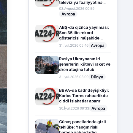
televiziya fəaliyyətinə
fasilə verir
03.Avqust.2026 00:59
Avropa
ABŞ-da qızılca yayılması:
Son 35 ilin rekord
göstəricisi müşahidə
olunur
Avropa
31.İyul.2026 05:46
Rusiya Ukraynanın iri
şəhərlərini kütləvi raket və
dron atəşinə tutub
Dünya
31.İyul.2026 03:09
BBVA-da kadr dəyişikliyi:
Karlos Torres rəhbərlikdə
ciddi islahatlar aparır
Avropa
30.İyul.2026 09:33
Günəş panellərində gizli
təhlükə: Yanğın riski
barədə xəbərdarlıq