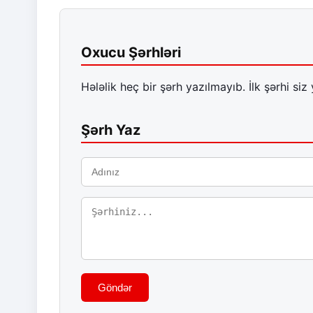
Oxucu Şərhləri
Hələlik heç bir şərh yazılmayıb. İlk şərhi siz 
Şərh Yaz
Göndər