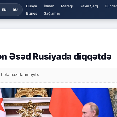
Dünya
İdman
Maraqlı
Yaxın Şərq
Gündə
EN
RU
Biznes
Sağlamlıq
ən Əsəd Rusiyada diqqətdə
 hələ hazırlanmayıb.