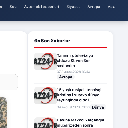
m
Şou
Avtomobil xəbərləri
Siyasət
Avropa
Asia
Ən Son Xəbərlər
Tanınmış televiziya
ulduzu Stiven Ber
saxlanılıb
07.Avqust.2026 10:43
Avropa
16 yaşlı rusiyalı tennisçi
Kristina Lyutova dünya
reytinqində ciddi
irəliləyişə imza atdı
Dünya
04.Avqust.2026 11:06
Davina Makkol xərçənglə
mübarizədən sonra