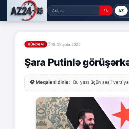
🔍
AZ
15.Oktyabr.2025
GÜNDƏM
Şara Putinlə görüşərk
🎧 Məqaləni dinlə:
Bu yazı üçün səsli versiya