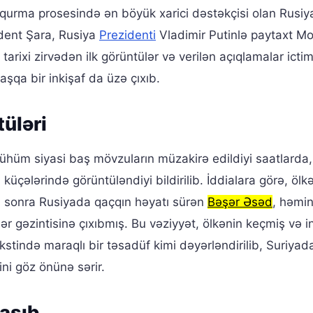
rma prosesində ən böyük xarici dəstəkçisi olan Rusiya 
ident Şara, Rusiya
Prezidenti
Vladimir Putinlə paytaxt M
tarixi zirvədən ilk görüntülər və verilən açıqlamalar icti
şqa bir inkişaf da üzə çıxıb.
tüləri
ühüm siyasi baş mövzuların müzakirə edildiyi saatlarda,
küçələrində görüntüləndiyi bildirilib. İddialara görə, ölk
 sonra Rusiyada qaçqın həyatı sürən
Bəşər Əsəd
, həmi
hər gəzintisinə çıxıbmış. Bu vəziyyət, ölkənin keçmiş və i
stində maraqlı bir təsadüf kimi dəyərləndirilib, Suriyad
rini göz önünə sərir.
laşıb