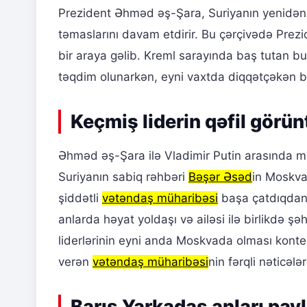
Prezident Əhməd əş-Şara, Suriyanın yenidənqu
təmaslarını davam etdirir. Bu çərçivədə Prez
bir araya gəlib. Kreml sarayında baş tutan bu 
təqdim olunarkən, eyni vaxtda diqqətçəkən ba
Keçmiş liderin qəfil görün
Əhməd əş-Şara ilə Vladimir Putin arasında m
Suriyanın sabiq rəhbəri
Bəşər Əsəd
in Moskva 
şiddətli
vətəndaş müharibəsi
başa çatdıqdan
anlarda həyat yoldaşı və ailəsi ilə birlikdə şə
liderlərinin eyni anda Moskvada olması kontek
verən
vətəndaş müharibəsi
nin fərqli nəticələ
Barış Yarkadaş anları pay