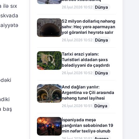
ilə sıx
Dünya
26.İyul.2026 10:52
oskvada
52 milyon dollarlıq nəhəng
maiyyətə
səhv: Heç yerə aparmayan
yol görənləri heyrətə salır
Dünya
26.İyul.2026 10:52
Tarixi ərazi yalanı:
Turistləri aldadan şəxs
bələdiyyəni də çaşdırdı
Dünya
26.İyul.2026 10:52
ədəki
And dağları yarılır:
n
Argentina və Çili arasında
nəhəng tunel layihəsi
ndiki
Dünya
26.İyul.2026 10:51
a baş
İspaniyada meşə
yanğınları səbəbindən 19
min nəfər təxliyə olunub
Avropa
26.İyul.2026 10:51