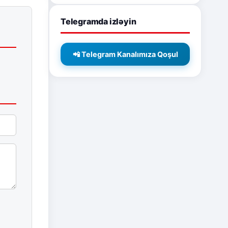
Telegramda izləyin
📲 Telegram Kanalımıza Qoşul