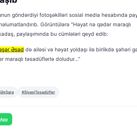
tunun göndərdiyi fotoşəkilləri sosial media hesabında pa
məlumatlandırıb. Görüntülərə "Həyat nə qədər maraqlı
kadaş, paylaşımında bu cümlələri qeyd edib:
əşər Əsəd
də ailəsi və həyat yoldaşı ilə birlikdə şəhəri gə
r maraqlı təsadüflərlə doludur…”
ƏşŞara
#SiyasiTəsadüflər
sApp