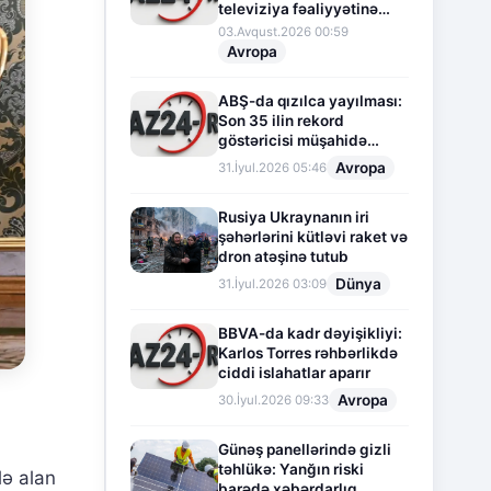
televiziya fəaliyyətinə
fasilə verir
03.Avqust.2026 00:59
Avropa
ABŞ-da qızılca yayılması:
Son 35 ilin rekord
göstəricisi müşahidə
olunur
Avropa
31.İyul.2026 05:46
Rusiya Ukraynanın iri
şəhərlərini kütləvi raket və
dron atəşinə tutub
Dünya
31.İyul.2026 03:09
BBVA-da kadr dəyişikliyi:
Karlos Torres rəhbərlikdə
ciddi islahatlar aparır
Avropa
30.İyul.2026 09:33
Günəş panellərində gizli
təhlükə: Yanğın riski
lə alan
barədə xəbərdarlıq