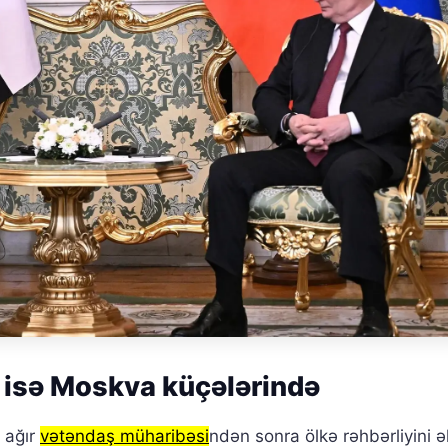
d isə Moskva küçələrində
 ağır
vətəndaş müharibəsi
ndən sonra ölkə rəhbərliyini ə