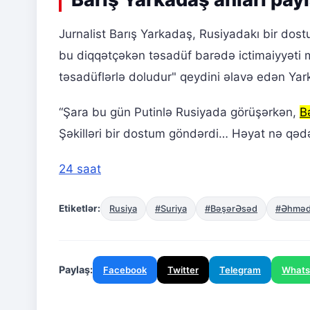
Jurnalist Barış Yarkadaş, Rusiyadakı bir dos
bu diqqətçəkən təsadüf barədə ictimaiyyəti 
təsadüflərlə doludur" qeydini əlavə edən Yar
“Şara bu gün Putinlə Rusiyada görüşərkən,
B
Şəkilləri bir dostum göndərdi… Həyat nə qədə
24 saat
Etiketlər:
Rusiya
#Suriya
#BəşərƏsəd
#Əhməd
Paylaş:
Facebook
Twitter
Telegram
What