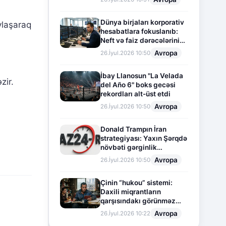
Dünya birjaları korporativ
ylaşaraq
hesabatlara fokuslanıb:
Neft və faiz dərəcələrinin
təsiri altında cari vəziyyət
Avropa
26.İyul.2026 10:50
İbay Llanosun "La Velada
zir.
del Año 6" boks gecəsi
rekordları alt-üst etdi
Avropa
26.İyul.2026 10:50
Donald Trampın İran
strategiyası: Yaxın Şərqdə
növbəti gərginlik
mərhələsi
Avropa
26.İyul.2026 10:50
Çinin “hukou” sistemi:
Daxili miqrantların
qarşısındakı görünməz
sədd
Avropa
26.İyul.2026 10:22