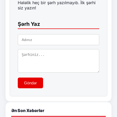
Hələlik heç bir şərh yazılmayıb. İlk şərhi
siz yazın!
Şərh Yaz
Göndər
Ən Son Xəbərlər