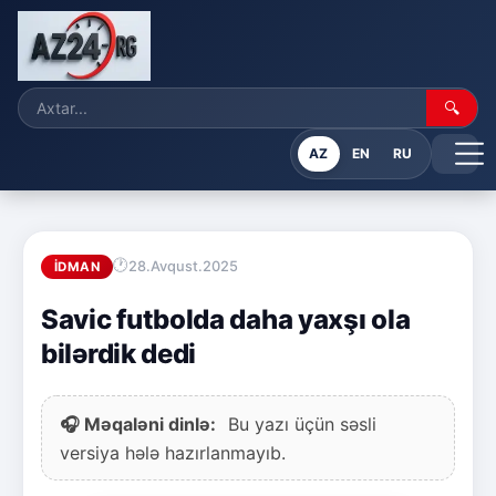
🔍
AZ
EN
RU
28.Avqust.2025
İDMAN
Savic futbolda daha yaxşı ola
bilərdik dedi
🎧 Məqaləni dinlə:
Bu yazı üçün səsli
versiya hələ hazırlanmayıb.