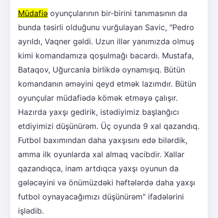
Müdafiə
oyunçularının bir-birini tanımasının da
bunda təsirli olduğunu vurğulayan Savic, "Pedro
ayrıldı, Vaqner gəldi. Uzun illər yanımızda olmuş
kimi komandamıza qoşulmağı bacardı. Mustafa,
Bataqov, Uğurcanla birlikdə oynamışıq. Bütün
komandanın əməyini qeyd etmək lazımdır. Bütün
oyunçular müdafiədə kömək etməyə çalışır.
Hazırda yaxşı gedirik, istədiyimiz başlanğıcı
etdiyimizi düşünürəm. Üç oyunda 9 xal qazandıq.
Futbol baxımından daha yaxşısını edə bilərdik,
amma ilk oyunlarda xal almaq vacibdir. Xallar
qazandıqca, inam artdıqca yaxşı oyunun da
gələcəyini və önümüzdəki həftələrdə daha yaxşı
futbol oynayacağımızı düşünürəm" ifadələrini
işlədib.