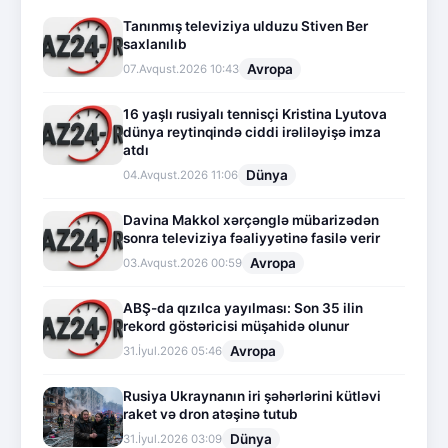
Tanınmış televiziya ulduzu Stiven Ber
saxlanılıb
Avropa
07.Avqust.2026 10:43
16 yaşlı rusiyalı tennisçi Kristina Lyutova
dünya reytinqində ciddi irəliləyişə imza
atdı
Dünya
04.Avqust.2026 11:06
Davina Makkol xərçənglə mübarizədən
sonra televiziya fəaliyyətinə fasilə verir
Avropa
03.Avqust.2026 00:59
ABŞ-da qızılca yayılması: Son 35 ilin
rekord göstəricisi müşahidə olunur
Avropa
31.İyul.2026 05:46
Rusiya Ukraynanın iri şəhərlərini kütləvi
raket və dron atəşinə tutub
Dünya
31.İyul.2026 03:09