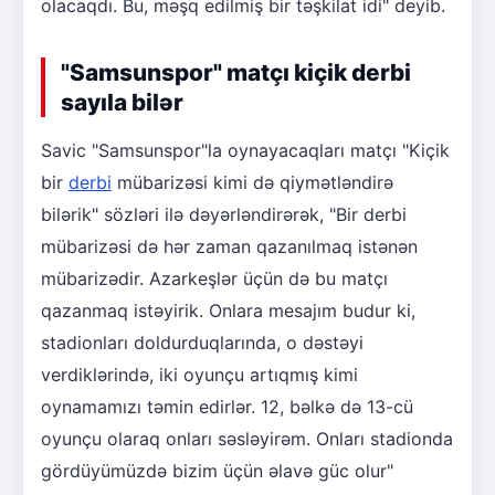
olacaqdı. Bu, məşq edilmiş bir təşkilat idi" deyib.
"Samsunspor" matçı kiçik derbi
sayıla bilər
Savic "Samsunspor"la oynayacaqları matçı "Kiçik
bir
derbi
mübarizəsi kimi də qiymətləndirə
bilərik" sözləri ilə dəyərləndirərək, "Bir derbi
mübarizəsi də hər zaman qazanılmaq istənən
mübarizədir. Azarkeşlər üçün də bu matçı
qazanmaq istəyirik. Onlara mesajım budur ki,
stadionları doldurduqlarında, o dəstəyi
verdiklərində, iki oyunçu artıqmış kimi
oynamamızı təmin edirlər. 12, bəlkə də 13-cü
oyunçu olaraq onları səsləyirəm. Onları stadionda
gördüyümüzdə bizim üçün əlavə güc olur"