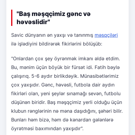
"Baş məşqçimiz gənc və
həvəslidir"
Savic dünyanın ən yaxşı və tanınmış
məşqçiləri
ilə işlədiyini bildirərək fikirlərini bölüşüb:
"Onlardan çox şey öyrənmək imkanı əldə etdim.
Bu, mənim üçün böyük bir fürsət idi. Fatih bəylə
çalışırıq. 5-6 aydır birlikdəyik. Münasibətlərimiz
çox yaxşıdır. Gənc, həvəsli, futbola dair aydın
fikirləri olan, yeni şeylər sınamağı sevən, futbolu
düşünən biridir. Baş məşqçimiz yerli olduğu üçün
klubun rənglərinin nə məna daşıdığını, şəhəri bilir.
Bunları həm bizə, həm də kənardan gələnlərə
öyrətməsi baxımından yaxşıdır".