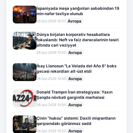
İspaniyada meşə yanğınları səbəbindən 19
min nəfər təxliyə olunub
Avropa
26.İyul.2026 10:51
Dünya birjaları korporativ hesabatlara
fokuslanıb: Neft və faiz dərəcələrinin təsiri
altında cari vəziyyət
Avropa
26.İyul.2026 10:50
İbay Llanosun "La Velada del Año 6" boks
gecəsi rekordları alt-üst etdi
Avropa
26.İyul.2026 10:50
Donald Trampın İran strategiyası: Yaxın
Şərqdə növbəti gərginlik mərhələsi
Avropa
26.İyul.2026 10:50
Çinin “hukou” sistemi: Daxili miqrantların
qarşısındakı görünməz sədd
Avropa
26.İyul.2026 10:22