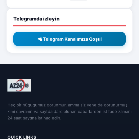
Telegramda izləyin
📲 Telegram Kanalımıza Qoşul
Heç bir hüququmuz qorunmur, amma siz yenə də qorunurmuş
kimi davranın və saytda dərc olunan xəbərlərdən istifadə zamanı
24 saat saytına istinad edin.
QUICK LINKS