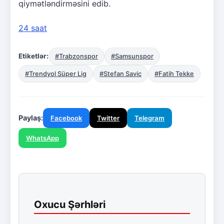
qiymətləndirməsini edib.
24 saat
Etiketlər:
#Trabzonspor
#Samsunspor
#Trendyol Süper Lig
#Stefan Savic
#Fatih Tekke
Paylaş:
Facebook
Twitter
Telegram
WhatsApp
Oxucu Şərhləri