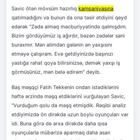
Savic ötən mövsüm hazırlıq
kampaniyasına
qatılmadığını və bunun da ona təsir etdiyini qeyd
edərək "Zədə almaq məcburiyyətində qalmışdım.
Bizim gördüyümüz iş ağırdır, bəzən zədələr səni
buraxmır. Mən əlimdən gələnin ən yaxşısını
etməyə çalışıram. Evə getdiyinizdə başınızı
yastığa rahat qoya bilirsinizsə, demək yaxşı iş
görmüsünüz, mən belə edirəm" deyib.
Baş məşqçi Fatih Tekkenin ondan istədiklərini
həftə ərzində məşq etdiklərini vurğulayan Savic,
"Vurduğum qolu da məşq etmişdik. Rəqibi analiz
etdiyimizdə ön dirəkdə uzun boylu oyunçuları var
idi. Buna görə də arxa dirəkdə daha qısa
oyunçularla mübarizə aparmaq daha asan