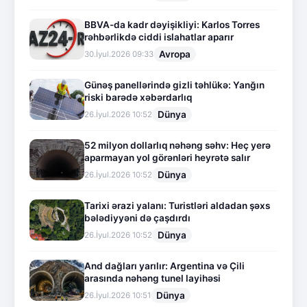
BBVA-da kadr dəyişikliyi: Karlos Torres
rəhbərlikdə ciddi islahatlar aparır
Avropa
30.İyul.2026 09:33
Günəş panellərində gizli təhlükə: Yanğın
riski barədə xəbərdarlıq
Dünya
26.İyul.2026 10:52
52 milyon dollarlıq nəhəng səhv: Heç yerə
aparmayan yol görənləri heyrətə salır
Dünya
26.İyul.2026 10:52
Tarixi ərazi yalanı: Turistləri aldadan şəxs
bələdiyyəni də çaşdırdı
Dünya
26.İyul.2026 10:52
And dağları yarılır: Argentina və Çili
arasında nəhəng tunel layihəsi
Dünya
26.İyul.2026 10:51