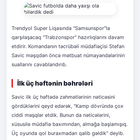
Trendyol Super Liqasında "Samsunspor"la
qarşılaşacaq "Trabzonspor" hazırlıqlarını davam
etdirir. Komandanın təcrübəli müdafiəçisi Stefan
Savic məşqdən öncə mətbuat nümayəndələrinin
suallarını cavablandırıb.
İlk üç həftənin bəhrələri
Savic ilk üç həftədə zəhmətlərinin nəticəsini
gördüklərini qeyd edərək, "Kamp dövründə çox
ciddi məşqlər etdik. Bunun da nəticələrini,
xüsusilə müdafiə baxımından, almağa başlamışıq.
Üç oyunda qol buraxmadan qalib gəldik" deyib.