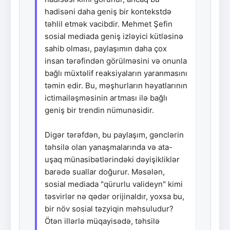
hadisəni daha geniş bir kontekstdə
təhlil etmək vacibdir. Mehmet Şefin
sosial mediada geniş izləyici kütləsinə
sahib olması, paylaşımın daha çox
insan tərəfindən görülməsini və onunla
bağlı müxtəlif reaksiyaların yaranmasını
təmin edir. Bu, məşhurların həyatlarının
ictimailəşməsinin artması ilə bağlı
geniş bir trendin nümunəsidir.
Digər tərəfdən, bu paylaşım, gənclərin
təhsilə olan yanaşmalarında və ata-
uşaq münasibətlərindəki dəyişikliklər
barədə suallar doğurur. Məsələn,
sosial mediada "qürurlu valideyn" kimi
təsvirlər nə qədər orijinaldır, yoxsa bu,
bir növ sosial təzyiqin məhsuludur?
Ötən illərlə müqayisədə, təhsilə