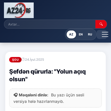
🔍
AZ
EN
RU
24.İyul.2025
ŞOU
Şefdən qürurla: "Yolun açıq
olsun"
🎧 Məqaləni dinlə:
Bu yazı üçün səsli
versiya hələ hazırlanmayıb.