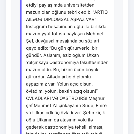
etdiyi paylaşımda universitetdən
məzun olan oğlunu təbrik edib. "ARTIQ
AİLƏDƏ DİPLOMSAL AŞPAZ VAR"
Instagram hesabından oğlu ilə birlikdə
məzuniyyət fotosu paylaşan Mehmet
Şef, duyğusal mesajında bu sözləri
qeyd edib: “Bu gün qürurverici bir
gündür. Aslanım, əziz oğlum Utkan
Yalçınkaya Qastronomiya fakültəsindən
məzun oldu. Bu, bizim üçün böyük
qürurdur. Ailədə artıq diplomlu
aşpazımız var. Yolun açıq olsun,
övladım, yolun, bəxtin açıq olsun!”
ÖVLADLARI VƏ QASTRO İRSİ Məşhur
şef Mehmet Yalçınkayanın Sude, Emre
və Utkan adlı üç övladı var. Şefin kiçik
oğlu Utkanın da atasının yolu ilə
gedərək qastronomiya təhsili alması,