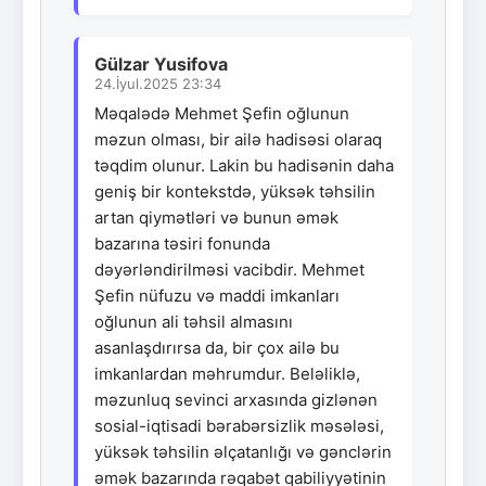
Gülzar Yusifova
24.İyul.2025 23:34
Məqalədə Mehmet Şefin oğlunun
məzun olması, bir ailə hadisəsi olaraq
təqdim olunur. Lakin bu hadisənin daha
geniş bir kontekstdə, yüksək təhsilin
artan qiymətləri və bunun əmək
bazarına təsiri fonunda
dəyərləndirilməsi vacibdir. Mehmet
Şefin nüfuzu və maddi imkanları
oğlunun ali təhsil almasını
asanlaşdırırsa da, bir çox ailə bu
imkanlardan məhrumdur. Beləliklə,
məzunluq sevinci arxasında gizlənən
sosial-iqtisadi bərabərsizlik məsələsi,
yüksək təhsilin əlçatanlığı və gənclərin
əmək bazarında rəqabət qabiliyyətinin