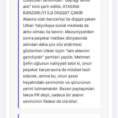
izləyiciləri tərəfindən "bayrağı təhvil
aldı" kimi şərh edilib. ATASINA
BƏNZƏRLİYİ İLƏ DİQQƏT ÇƏKİB
Atasına olan bənzərliyi ilə diqqət çəkən
Utkan Yalçınkaya sosial mediada da
aktiv olması ilə tanınır. Məzuniyyətdən
sonra peşəkar mətbəx dünyasında
adından daha çox söz etdirməsi
gözlənilən Utkan üçün "tam atasının
gəncliyidir" şərhləri yazılıb. Mehmet
Şefin oğlunun nailiyyəti təbii ki, onun
peşəkar karyerasına da müsbət təsir
edəcək, amma bu, onun şəxsi
həyatındakı sevincinin və qürurunun
yerini tutmamalıdır. Bəzən paylaşımları
təkcə PR deyil, sadəcə bir atanın
sevincinin ifadəsi də ola bilər.