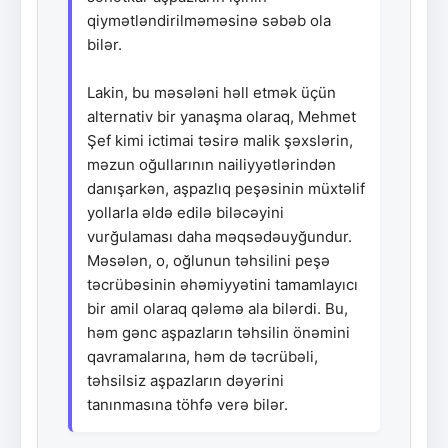
qiymətləndirilməməsinə səbəb ola
bilər.
Lakin, bu məsələni həll etmək üçün
alternativ bir yanaşma olaraq, Mehmet
Şef kimi ictimai təsirə malik şəxslərin,
məzun oğullarının nailiyyətlərindən
danışarkən, aşpazlıq peşəsinin müxtəlif
yollarla əldə edilə biləcəyini
vurğulaması daha məqsədəuyğundur.
Məsələn, o, oğlunun təhsilini peşə
təcrübəsinin əhəmiyyətini tamamlayıcı
bir amil olaraq qələmə ala bilərdi. Bu,
həm gənc aşpazların təhsilin önəmini
qavramalarına, həm də təcrübəli,
təhsilsiz aşpazların dəyərini
tanınmasına töhfə verə bilər.