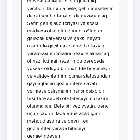
müsbət cəhətlərini vurğulamaq
vacibdir. Bununla belə, gəlin məsələnin
daha incə bir tərəfini də nəzərə alaq.
Şefin geniş auditoriyası və sosial
mediada olan nüfuzunun, oğlunun
gələcək karyerası və şəxsi həyatı
üzərində qaçılmaz olaraq bir təzyiq
yaratması ehtimalını nəzərə almamaq
olmaz. İctimai nəzərin bu dərəcədə
yüksək olduğu bir mühitdə böyüməyin
və valideynlərinin ictimai statusundan
qaynaqlanan gözləntilərə cavab
verməyə çalışmanın hansı psixoloji
təsirlərə səbəb ola biləcəyi müzakirə
olunmalıdır. Belə bir vəziyyətin, gənc
üçün özünü ifadə etmə azadlığını
məhdudlaşdıra və qeyri-real
gözləntilər yarada biləcəyi
qənaətindəyəm.