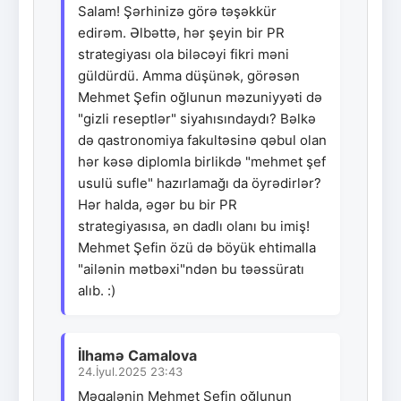
Salam! Şərhinizə görə təşəkkür
edirəm. Əlbəttə, hər şeyin bir PR
strategiyası ola biləcəyi fikri məni
güldürdü. Amma düşünək, görəsən
Mehmet Şefin oğlunun məzuniyyəti də
"gizli reseptlər" siyahısındaydı? Bəlkə
də qastronomiya fakultəsinə qəbul olan
hər kəsə diplomla birlikdə "mehmet şef
usulü sufle" hazırlamağı da öyrədirlər?
Hər halda, əgər bu bir PR
strategiyasısa, ən dadlı olanı bu imiş!
Mehmet Şefin özü də böyük ehtimalla
"ailənin mətbəxi"ndən bu təəssüratı
alıb. :)
İlhamə Camalova
24.İyul.2025 23:43
Məqalənin Mehmet Şefin oğlunun