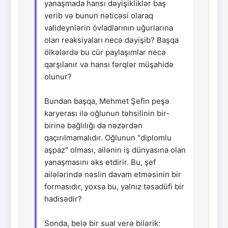
yanaşmada hansı dəyişikliklər baş
verib və bunun nəticəsi olaraq
valideynlərin övladlarının uğurlarına
olan reaksiyaları necə dəyişib? Başqa
ölkələrdə bu cür paylaşımlar necə
qarşılanır və hansı fərqlər müşahidə
olunur?
Bundan başqa, Mehmet Şefin peşə
karyerası ilə oğlunun təhsilinin bir-
birinə bağlılığı da nəzərdən
qaçırılmamalıdır. Oğlunun "diplomlu
aşpaz" olması, ailənin iş dünyasına olan
yanaşmasını əks etdirir. Bu, şef
ailələrində nəslin davam etməsinin bir
formasıdır, yoxsa bu, yalnız təsadüfi bir
hadisədir?
Sonda, belə bir sual verə bilərik: