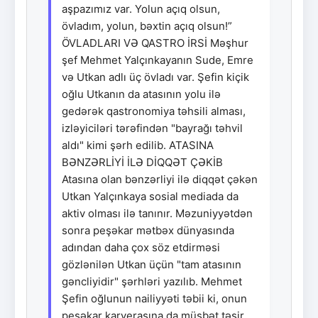
aşpazımız var. Yolun açıq olsun,
övladım, yolun, bəxtin açıq olsun!”
ÖVLADLARI VƏ QASTRO İRSİ Məşhur
şef Mehmet Yalçınkayanın Sude, Emre
və Utkan adlı üç övladı var. Şefin kiçik
oğlu Utkanın da atasının yolu ilə
gedərək qastronomiya təhsili alması,
izləyiciləri tərəfindən "bayrağı təhvil
aldı" kimi şərh edilib. ATASINA
BƏNZƏRLİYİ İLƏ DİQQƏT ÇƏKİB
Atasına olan bənzərliyi ilə diqqət çəkən
Utkan Yalçınkaya sosial mediada da
aktiv olması ilə tanınır. Məzuniyyətdən
sonra peşəkar mətbəx dünyasında
adından daha çox söz etdirməsi
gözlənilən Utkan üçün "tam atasının
gəncliyidir" şərhləri yazılıb. Mehmet
Şefin oğlunun nailiyyəti təbii ki, onun
peşəkar karyerasına da müsbət təsir