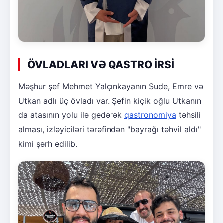
ÖVLADLARI VƏ QASTRO İRSİ
Məşhur şef Mehmet Yalçınkayanın Sude, Emre və
Utkan adlı üç övladı var. Şefin kiçik oğlu Utkanın
da atasının yolu ilə gedərək
qastronomiya
təhsili
alması, izləyiciləri tərəfindən "bayrağı təhvil aldı"
kimi şərh edilib.