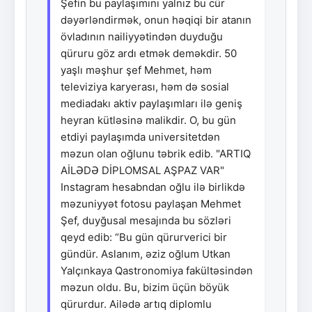
Şefin bu paylaşımını yalnız bu cür
dəyərləndirmək, onun həqiqi bir atanın
övladının nailiyyətindən duyduğu
qüruru göz ardı etmək deməkdir. 50
yaşlı məşhur şef Mehmet, həm
televiziya karyerası, həm də sosial
mediadakı aktiv paylaşımları ilə geniş
heyran kütləsinə malikdir. O, bu gün
etdiyi paylaşımda universitetdən
məzun olan oğlunu təbrik edib. "ARTIQ
AİLƏDƏ DİPLOMSAL AŞPAZ VAR"
Instagram hesabndan oğlu ilə birlikdə
məzuniyyət fotosu paylaşan Mehmet
Şef, duyğusal mesajında bu sözləri
qeyd edib: “Bu gün qürurverici bir
gündür. Aslanım, əziz oğlum Utkan
Yalçınkaya Qastronomiya fakültəsindən
məzun oldu. Bu, bizim üçün böyük
qürurdur. Ailədə artıq diplomlu