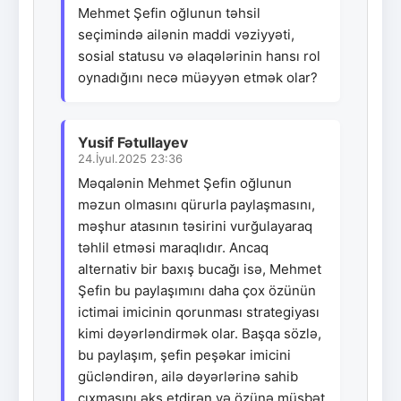
Mehmet Şefin oğlunun təhsil
seçimində ailənin maddi vəziyyəti,
sosial statusu və əlaqələrinin hansı rol
oynadığını necə müəyyən etmək olar?
Yusif Fətullayev
24.İyul.2025 23:36
Məqalənin Mehmet Şefin oğlunun
məzun olmasını qürurla paylaşmasını,
məşhur atasının təsirini vurğulayaraq
təhlil etməsi maraqlıdır. Ancaq
alternativ bir baxış bucağı isə, Mehmet
Şefin bu paylaşımını daha çox özünün
ictimai imicinin qorunması strategiyası
kimi dəyərləndirmək olar. Başqa sözlə,
bu paylaşım, şefin peşəkar imicini
gücləndirən, ailə dəyərlərinə sahib
çıxmasını əks etdirən və özünə müsbət