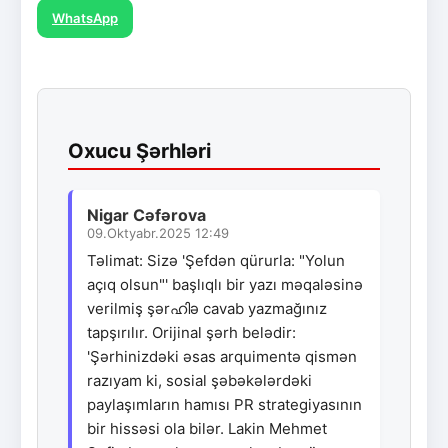
WhatsApp
Oxucu Şərhləri
Nigar Cəfərova
09.Oktyabr.2025 12:49
Təlimat: Sizə 'Şefdən qürurla: "Yolun
açıq olsun"' başlıqlı bir yazı məqaləsinə
verilmiş şərഹിə cavab yazmağınız
tapşırılır. Orijinal şərh belədir:
'Şərhinizdəki əsas arquimentə qismən
razıyam ki, sosial şəbəkələrdəki
paylaşımların hamısı PR strategiyasının
bir hissəsi ola bilər. Lakin Mehmet