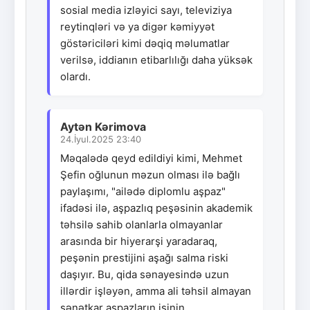
sosial media izləyici sayı, televiziya
reytinqləri və ya digər kəmiyyət
göstəriciləri kimi dəqiq məlumatlar
verilsə, iddianın etibarlılığı daha yüksək
olardı.
Aytən Kərimova
24.İyul.2025 23:40
Məqalədə qeyd edildiyi kimi, Mehmet
Şefin oğlunun məzun olması ilə bağlı
paylaşımı, "ailədə diplomlu aşpaz"
ifadəsi ilə, aşpazlıq peşəsinin akademik
təhsilə sahib olanlarla olmayanlar
arasında bir hiyerarşi yaradaraq,
peşənin prestijini aşağı salma riski
daşıyır. Bu, qida sənayesində uzun
illərdir işləyən, amma ali təhsil almayan
sənətkar aşpazların işinin