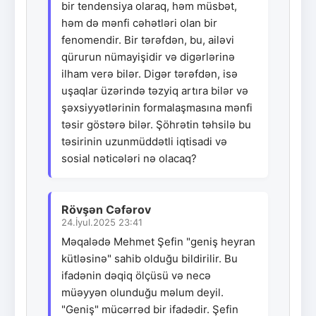
bir tendensiya olaraq, həm müsbət,
həm də mənfi cəhətləri olan bir
fenomendir. Bir tərəfdən, bu, ailəvi
qürurun nümayişidir və digərlərinə
ilham verə bilər. Digər tərəfdən, isə
uşaqlar üzərində təzyiq artıra bilər və
şəxsiyyətlərinin formalaşmasına mənfi
təsir göstərə bilər. Şöhrətin təhsilə bu
təsirinin uzunmüddətli iqtisadi və
sosial nəticələri nə olacaq?
Rövşən Cəfərov
24.İyul.2025 23:41
Məqalədə Mehmet Şefin "geniş heyran
kütləsinə" sahib olduğu bildirilir. Bu
ifadənin dəqiq ölçüsü və necə
müəyyən olunduğu məlum deyil.
"Geniş" mücərrəd bir ifadədir. Şefin