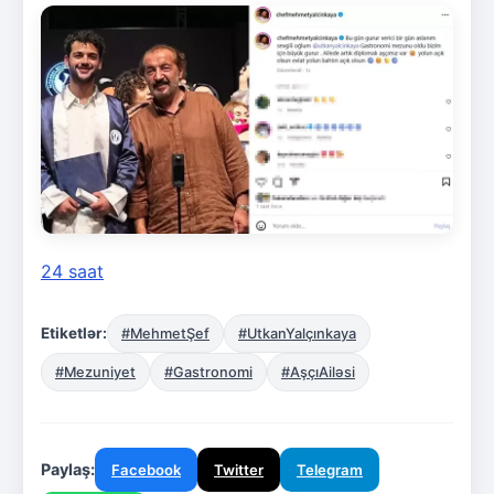
24 saat
Etiketlər:
#MehmetŞef
#UtkanYalçınkaya
#Mezuniyet
#Gastronomi
#AşçıAiləsi
Paylaş:
Facebook
Twitter
Telegram