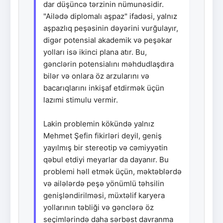
dar düşüncə tərzinin nümunəsidir.
"Ailədə diplomalı aşpaz" ifadəsi, yalnız
aşpazlıq peşəsinin dəyərini vurğulayır,
digər potensial akademik və peşəkar
yolları isə ikinci plana atır. Bu,
gənclərin potensialını məhdudlaşdıra
bilər və onlara öz arzularını və
bacarıqlarını inkişaf etdirmək üçün
lazımi stimulu vermir.
Lakin problemin kökündə yalnız
Mehmet Şefin fikirləri deyil, geniş
yayılmış bir stereotip və cəmiyyətin
qəbul etdiyi meyarlar da dayanır. Bu
problemi həll etmək üçün, məktəblərdə
və ailələrdə peşə yönümlü təhsilin
genişləndirilməsi, müxtəlif karyera
yollarının təbliği və gənclərə öz
seçimlərində daha sərbəst davranma