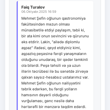
Faiq Turalov
06.Oktyabr.2025 16:59
Mehmet Şefin oğlunun qastronomiya
fakültəsindən məzun olması
münasibətilə etdiyi paylaşım, təbii ki,
bir ata kimi onun sevincini və qürurunu
əks etdirir. Lakin, "ailədə diplomlu
aşpaz" ifadəsi, qeyd etdiyiniz kimi,
aşpazlıq peşəsinə fərqli yanaşmaların
olduğunu unudaraq, bir qədər təmkinli
ola bilərdi. Peşə təhsili və ya uzun
illərin təcrübəsi ilə bu sənətdə zirvəyə
qalxan saysız-hesabsız ustalarımız var.
Mehmet Şefin oğlunun nailiyyətini
təbrik edərkən, bu fərqli yolların
hamısının dəyərli olduğunu
vurğulaması, gənc nəsilə daha
hərtərəfli bir mənzərə təqdim edərdi.