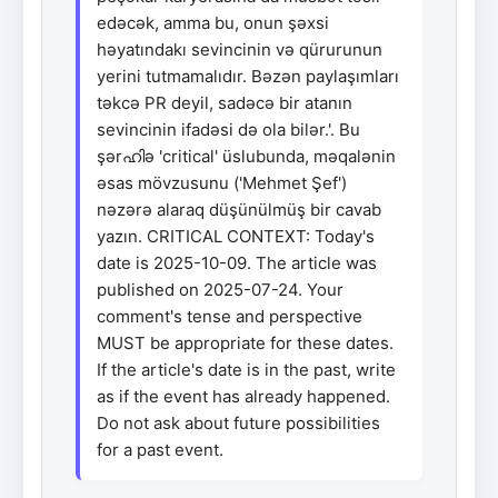
edəcək, amma bu, onun şəxsi
həyatındakı sevincinin və qürurunun
yerini tutmamalıdır. Bəzən paylaşımları
təkcə PR deyil, sadəcə bir atanın
sevincinin ifadəsi də ola bilər.'. Bu
şərഹിə 'critical' üslubunda, məqalənin
əsas mövzusunu ('Mehmet Şef')
nəzərə alaraq düşünülmüş bir cavab
yazın. CRITICAL CONTEXT: Today's
date is 2025-10-09. The article was
published on 2025-07-24. Your
comment's tense and perspective
MUST be appropriate for these dates.
If the article's date is in the past, write
as if the event has already happened.
Do not ask about future possibilities
for a past event.