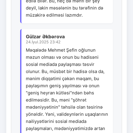
edilə bilər. Bu, heç də mənfi bir şey
deyil, lakin məsələnin bu tərəfinin də
müzakirə edilməsi lazımdır.
Gülzar Əkbərova
24.İyul.2025 23:42
Məqalədə Mehmet Şefin oğlunun
məzun olması və onun bu hadisəni
sosial mediada paylaşması təsvir
olunur. Bu, müsbət bir hadisə olsa da,
mənim diqqətimi çəkən məqam, bu
paylaşımın geniş yayılması və onun
"geniş heyran kütləsi"ndən bəhs
edilməsidir. Bu, məni "şöhrət
mədəniyyətinin" təhsilə olan təsirinə
yönəldir. Yəni, valideynlərin uşaqlarının
nailiyyətlərini sosial mediada
paylaşmaları, mədəniyyətimizdə artan