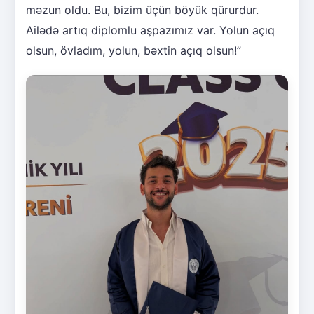
məzun oldu. Bu, bizim üçün böyük qürurdur.
Ailədə artıq diplomlu aşpazımız var. Yolun açıq
olsun, övladım, yolun, bəxtin açıq olsun!”