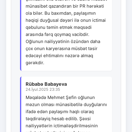
münasibət qazandıran bir PR hərəkəti
ola bilər. Bu baxımdan, paylaşımın
həqiqi duyğusal dəyəri ilə onun ictimai
qəbulunu təmin etmək məqsədi
arasında fərq qoymaq vacibdir.
Oğlunun nailiyyətinin özündən daha
çox onun karyerasına müsbət təsir
edəcəyi ehtimalını nəzərə almaq
gərəkdir.
Rübabə Babayeva
24.İyul.2025 23:35
Məqalədə Mehmet Şefin oğlunun
məzun olması münasibətilə duyğularını
ifadə edən paylaşımı haqlı olaraq
təqdirəlayiq hesab edilib. Şəxsi
nailiyyətlərin ictimailəşdirilməsinin