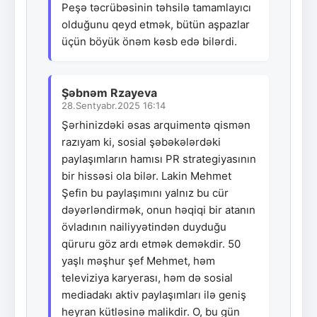
Peşə təcrübəsinin təhsilə tamamlayıcı
olduğunu qeyd etmək, bütün aşpazlar
üçün böyük önəm kəsb edə bilərdi.
Şəbnəm Rzayeva
28.Sentyabr.2025 16:14
Şərhinizdəki əsas arquimentə qismən
razıyam ki, sosial şəbəkələrdəki
paylaşımların hamısı PR strategiyasının
bir hissəsi ola bilər. Lakin Mehmet
Şefin bu paylaşımını yalnız bu cür
dəyərləndirmək, onun həqiqi bir atanın
övladının nailiyyətindən duyduğu
qüruru göz ardı etmək deməkdir. 50
yaşlı məşhur şef Mehmet, həm
televiziya karyerası, həm də sosial
mediadakı aktiv paylaşımları ilə geniş
heyran kütləsinə malikdir. O, bu gün