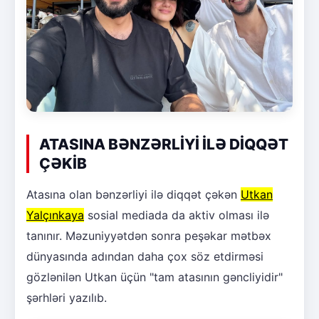
ATASINA BƏNZƏRLİYİ İLƏ DİQQƏT
ÇƏKİB
Atasına olan bənzərliyi ilə diqqət çəkən
Utkan
Yalçınkaya
sosial mediada da aktiv olması ilə
tanınır. Məzuniyyətdən sonra peşəkar mətbəx
dünyasında adından daha çox söz etdirməsi
gözlənilən Utkan üçün "tam atasının gəncliyidir"
şərhləri yazılıb.