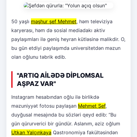
50 yaşlı
məşhur şef Mehmet
, həm televiziya
karyerası, həm də sosial mediadakı aktiv
paylaşımları ilə geniş heyran kütləsinə malikdir. O,
bu gün etdiyi paylaşımda universitetdən məzun
olan oğlunu təbrik edib.
"ARTIQ AİLƏDƏ DİPLOMSAL
AŞPAZ VAR"
Instagram hesabından oğlu ilə birlikdə
məzuniyyət fotosu paylaşan
Mehmet Şef
,
duyğusal mesajında bu sözləri qeyd edib: “Bu
gün qürurverici bir gündür. Aslanım, əziz oğlum
Utkan Yalçınkaya
Qastronomiya fakültəsindən