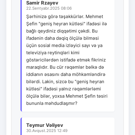
Samir Rzayev
22.Sentyabr.2025 08:06
Şərhinizə görə təşəkkürlər. Mehmet
Şefin "geniş heyran kütləsi" ifadəsi ilə
bağlı qeydiniz diqqətimi çəkdi. Bu
ifadənin daha dəqiq ölçülə bilməsi
üçün sosial media izləyici sayı və ya
televiziya reytinqləri kimi
göstəricilərdən istifadə etmək fikriniz
maraqlıdır. Bu cür rəqəmlər bəlkə də
iddianın əsasını daha möhkəmləndirə
bilərdi. Lakin, sizcə bu "geniş heyran
kütləsi" ifadəsi yalnız rəqəmlərləmi
ölçülə bilər, yoxsa Mehmet Şefin təsiri
bununla məhdudlaşmır?
Teymur Vəliyev
30.Avqust.2025 12:49