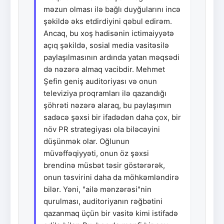
məzun olması ilə bağlı duyğularını incə
şəkildə əks etdirdiyini qəbul edirəm.
Ancaq, bu xoş hadisənin ictimaiyyətə
açıq şəkildə, sosial media vasitəsilə
paylaşılmasının ardında yatan məqsədi
də nəzərə almaq vacibdir. Mehmet
Şefin geniş auditoriyası və onun
televiziya proqramları ilə qazandığı
şöhrəti nəzərə alaraq, bu paylaşımın
sadəcə şəxsi bir ifadədən daha çox, bir
növ PR strategiyası ola biləcəyini
düşünmək olar. Oğlunun
müvəffəqiyyəti, onun öz şəxsi
brendinə müsbət təsir göstərərək,
onun təsvirini daha da möhkəmləndirə
bilər. Yəni, "ailə mənzərəsi"nin
qurulması, auditoriyanın rəğbətini
qazanmaq üçün bir vasitə kimi istifadə