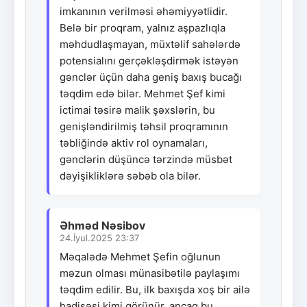
imkanının verilməsi əhəmiyyətlidir.
Belə bir proqram, yalnız aşpazlıqla
məhdudlaşmayan, müxtəlif sahələrdə
potensialını gerçəkləşdirmək istəyən
gənclər üçün daha geniş baxış bucağı
təqdim edə bilər. Mehmet Şef kimi
ictimai təsirə malik şəxslərin, bu
genişləndirilmiş təhsil proqramının
təbliğində aktiv rol oynamaları,
gənclərin düşüncə tərzində müsbət
dəyişikliklərə səbəb ola bilər.
Əhməd Nəsibov
24.İyul.2025 23:37
Məqalədə Mehmet Şefin oğlunun
məzun olması münasibətilə paylaşımı
təqdim edilir. Bu, ilk baxışda xoş bir ailə
hadisəsi kimi görünür, ancaq bu