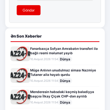
Göndər
Ən Son Xəbərlər
Fənərbaxça Sofyan Amrabatın transferi ilə
bağlı rəsmi məlumat yayıb
Dünya
10.Avqust.2026 11:54
Müge Anlının unudulmaz siması Nazmiye
Tutaner ailə həyatı qurdu
Dünya
10.Avqust.2026 11:54
Menderesin həbsdəki keçmiş bələdiyyə
başçısı İlkay Çiçək CHP-dən ayrılıb
Dünya
10.Avqust.2026 11:54