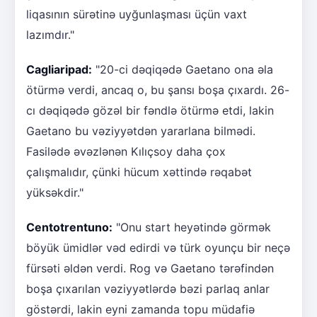
liqasının sürətinə uyğunlaşması üçün vaxt
lazımdır."
Cagliaripad:
"20-ci dəqiqədə Gaetano ona əla
ötürmə verdi, ancaq o, bu şansı boşa çıxardı. 26-
cı dəqiqədə gözəl bir fəndlə ötürmə etdi, lakin
Gaetano bu vəziyyətdən yararlana bilmədi.
Fasilədə əvəzlənən Kılıçsoy daha çox
çalışmalıdır, çünki hücum xəttində rəqabət
yüksəkdir."
Centotrentuno:
"Onu start heyətində görmək
böyük ümidlər vəd edirdi və türk oyunçu bir neçə
fürsəti əldən verdi. Rog və Gaetano tərəfindən
boşa çıxarılan vəziyyətlərdə bəzi parlaq anlar
göstərdi, lakin eyni zamanda topu müdafiə