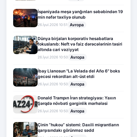
İspaniyada meşə yanğınları səbəbindən 19
min nəfər təxliyə olunub
Avropa
26.İyul.2026 10:51
Dünya birjaları korporativ hesabatlara
fokuslanıb: Neft və faiz dərəcələrinin təsiri
altında cari vəziyyət
Avropa
26.İyul.2026 10:50
İbay Llanosun "La Velada del Año 6" boks
gecəsi rekordları alt-üst etdi
Avropa
26.İyul.2026 10:50
Donald Trampın İran strategiyası: Yaxın
Şərqdə növbəti gərginlik mərhələsi
Avropa
26.İyul.2026 10:50
Çinin “hukou” sistemi: Daxili miqrantların
qarşısındakı görünməz sədd