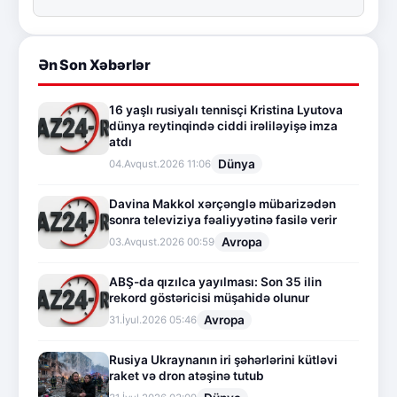
Ən Son Xəbərlər
16 yaşlı rusiyalı tennisçi Kristina Lyutova
dünya reytinqində ciddi irəliləyişə imza
atdı
Dünya
04.Avqust.2026 11:06
Davina Makkol xərçənglə mübarizədən
sonra televiziya fəaliyyətinə fasilə verir
Avropa
03.Avqust.2026 00:59
ABŞ-da qızılca yayılması: Son 35 ilin
rekord göstəricisi müşahidə olunur
Avropa
31.İyul.2026 05:46
Rusiya Ukraynanın iri şəhərlərini kütləvi
raket və dron atəşinə tutub