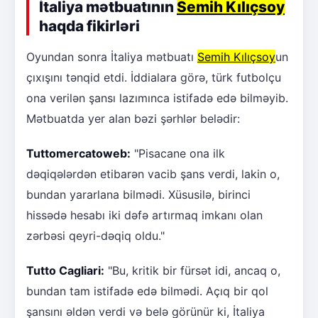
İtaliya mətbuatının
Semih Kılıçsoy
haqda fikirləri
Oyundan sonra İtaliya mətbuatı
Semih Kılıçsoy
un
çıxışını tənqid etdi. İddialara görə, türk futbolçu
ona verilən şansı lazımınca istifadə edə bilməyib.
Mətbuatda yer alan bəzi şərhlər belədir:
Tuttomercatoweb:
"Pisacane ona ilk
dəqiqələrdən etibarən vacib şans verdi, lakin o,
bundan yararlana bilmədi. Xüsusilə, birinci
hissədə hesabı iki dəfə artırmaq imkanı olan
zərbəsi qeyri-dəqiq oldu."
Tutto Cagliari:
"Bu, kritik bir fürsət idi, ancaq o,
bundan tam istifadə edə bilmədi. Açıq bir qol
şansını əldən verdi və belə görünür ki, İtaliya