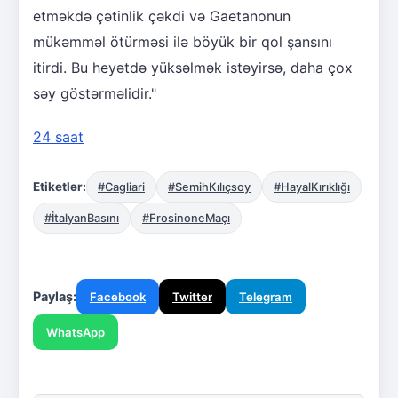
etməkdə çətinlik çəkdi və Gaetanonun
mükəmməl ötürməsi ilə böyük bir qol şansını
itirdi. Bu heyətdə yüksəlmək istəyirsə, daha çox
səy göstərməlidir."
24 saat
Etiketlər:
#Cagliari
#SemihKılıçsoy
#HayalKırıklığı
#İtalyanBasını
#FrosinoneMaçı
Paylaş:
Facebook
Twitter
Telegram
WhatsApp