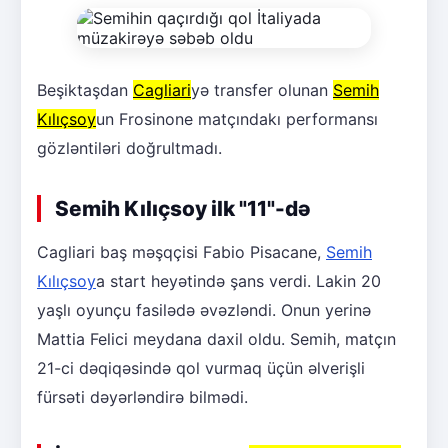
Beşiktaşdan
Cagliari
yə transfer olunan
Semih
Kılıçsoy
un Frosinone matçındakı performansı
gözləntiləri doğrultmadı.
Semih Kılıçsoy ilk "11"-də
Cagliari baş məşqçisi Fabio Pisacane,
Semih
Kılıçsoy
a start heyətində şans verdi. Lakin 20
yaşlı oyunçu fasilədə əvəzləndi. Onun yerinə
Mattia Felici meydana daxil oldu. Semih, matçın
21-ci dəqiqəsində qol vurmaq üçün əlverişli
fürsəti dəyərləndirə bilmədi.