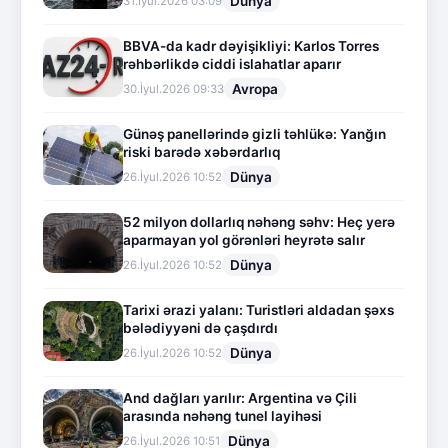
Dünya
31.İyul.2026 03:09
BBVA-da kadr dəyişikliyi: Karlos Torres
rəhbərlikdə ciddi islahatlar aparır
Avropa
30.İyul.2026 09:33
Günəş panellərində gizli təhlükə: Yanğın
riski barədə xəbərdarlıq
Dünya
26.İyul.2026 10:52
52 milyon dollarlıq nəhəng səhv: Heç yerə
aparmayan yol görənləri heyrətə salır
Dünya
26.İyul.2026 10:52
Tarixi ərazi yalanı: Turistləri aldadan şəxs
bələdiyyəni də çaşdırdı
Dünya
26.İyul.2026 10:52
And dağları yarılır: Argentina və Çili
arasında nəhəng tunel layihəsi
Dünya
26.İyul.2026 10:51