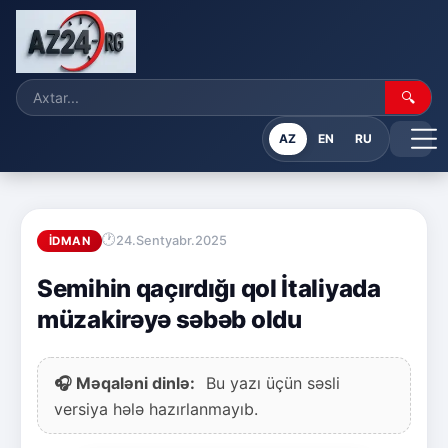
🔍
AZ
EN
RU
24.Sentyabr.2025
İDMAN
Semihin qaçırdığı qol İtaliyada
müzakirəyə səbəb oldu
🎧 Məqaləni dinlə:
Bu yazı üçün səsli
versiya hələ hazırlanmayıb.