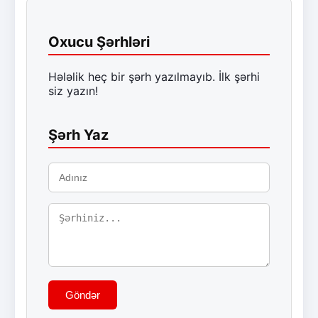
Oxucu Şərhləri
Hələlik heç bir şərh yazılmayıb. İlk şərhi
siz yazın!
Şərh Yaz
Göndər