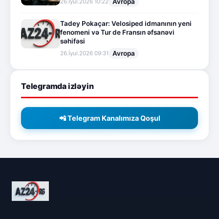
Avropa
26.İyul.2026 10:22
Tadey Pokaçar: Velosiped idmanının yeni
fenomeni və Tur de Fransın əfsanəvi
səhifəsi
Avropa
26.İyul.2026 09:31
Telegramda izləyin
📲 Telegram Kanalımıza Qoşul