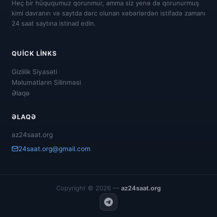
Heç bir hüququmuz qorunmur, amma siz yenə də qorunurmuş
kimi davranın və saytda dərc olunan xəbərlərdən istifadə zamanı
24 saat saytına istinad edin.
QUICK LINKS
Gizlilik Siyasəti
Məlumatların Silinməsi
Əlaqə
ƏLAQƏ
az24saat.org
24saat.org@gmail.com
Copyright © 2026 —
az24saat.org