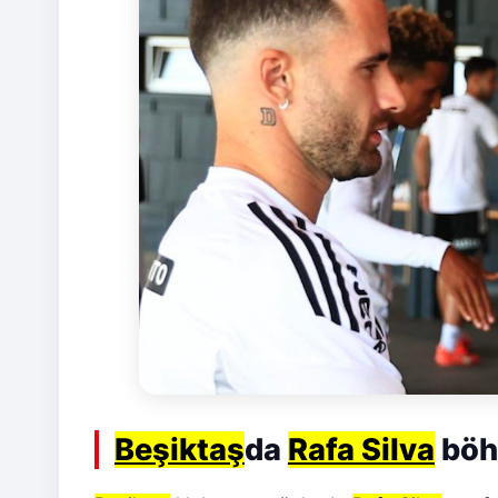
Beşiktaş
da
Rafa Silva
böhr