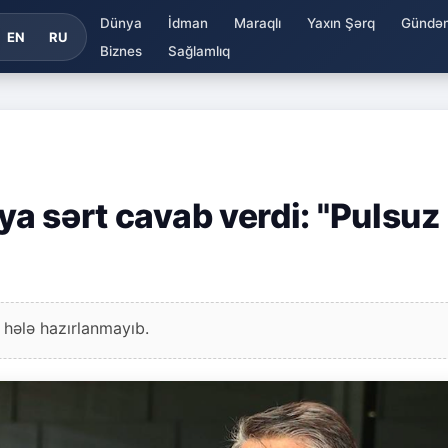
Dünya
İdman
Maraqlı
Yaxın Şərq
Gündə
EN
RU
Biznes
Sağlamlıq
ya sərt cavab verdi: "Pulsuz
 hələ hazırlanmayıb.