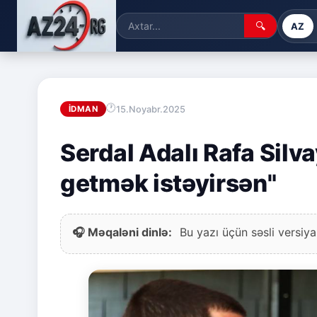
🔍
AZ
15.Noyabr.2025
İDMAN
Serdal Adalı Rafa Silva
getmək istəyirsən"
🎧 Məqaləni dinlə:
Bu yazı üçün səsli versiya