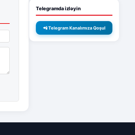
Telegramda izləyin
📲 Telegram Kanalımıza Qoşul