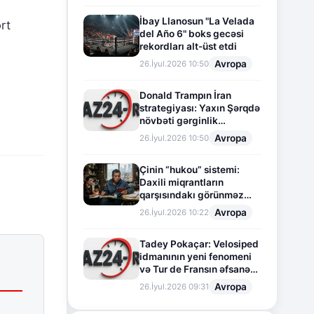
İbay Llanosun "La Velada
rt
del Año 6" boks gecəsi
rekordları alt-üst etdi
Avropa
26.İyul.2026 10:50
Donald Trampın İran
strategiyası: Yaxın Şərqdə
növbəti gərginlik
mərhələsi
Avropa
26.İyul.2026 10:50
Çinin “hukou” sistemi:
Daxili miqrantların
qarşısındakı görünməz
sədd
Avropa
26.İyul.2026 10:22
Tadey Pokaçar: Velosiped
idmanının yeni fenomeni
və Tur de Fransın əfsanəvi
səhifəsi
Avropa
26.İyul.2026 09:31