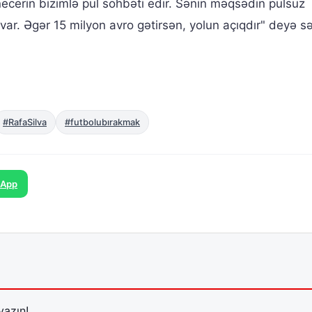
ecerin bizimlə pul söhbəti edir. Sənin məqsədin pulsuz
var. Əgər 15 milyon avro gətirsən, yolun açıqdır" deyə sə
#RafaSilva
#futbolubırakmak
sApp
yazın!