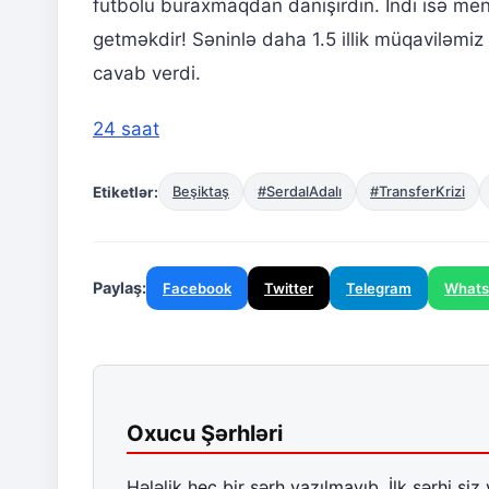
futbolu buraxmaqdan danışırdın. İndi isə men
getməkdir! Səninlə daha 1.5 illik müqaviləmiz 
cavab verdi.
24 saat
Etiketlər:
Beşiktaş
#SerdalAdalı
#TransferKrizi
Paylaş:
Facebook
Twitter
Telegram
What
Oxucu Şərhləri
Hələlik heç bir şərh yazılmayıb. İlk şərhi siz 