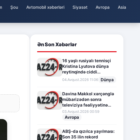
m
Şou
Avtomobil xəbərləri
Siyasət
Avropa
Asia
Ən Son Xəbərlər
16 yaşlı rusiyalı tennisçi
Kristina Lyutova dünya
reytinqində ciddi
irəliləyişə imza atdı
Dünya
04.Avqust.2026 11:06
Davina Makkol xərçənglə
mübarizədən sonra
televiziya fəaliyyətinə
fasilə verir
03.Avqust.2026 00:59
Avropa
ABŞ-da qızılca yayılması:
Son 35 ilin rekord