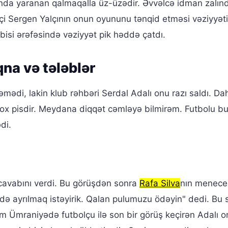
nda yaranan qalmaqalla üz-üzədir. Əvvəlcə idman zalın
i Sergen Yalçının onun oyununu tənqid etməsi vəziyyət
bisi ərəfəsində vəziyyət pik həddə çatdı.
qna və tələblər
əmədi, lakin klub rəhbəri Serdal Adalı onu razı saldı. Da
ox pisdir. Meydana diqqət cəmləyə bilmirəm. Futbolu 
di.
cavabını verdi. Bu görüşdən sonra
Rafa Silva
nın menece
ndə ayrılmaq istəyirik. Qalan pulumuzu ödəyin" dedi. Bu 
şam Ümraniyədə futbolçu ilə son bir görüş keçirən Adalı 