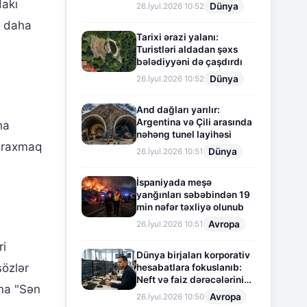
dakı
Dünya
26.İyul.2026 10:52
i daha
Tarixi ərazi yalanı:
Turistləri aldadan şəxs
bələdiyyəni də çaşdırdı
Dünya
26.İyul.2026 10:52
And dağları yarılır:
Argentina və Çili arasında
ha
nəhəng tunel layihəsi
buraxmaq
Dünya
26.İyul.2026 10:51
İspaniyada meşə
yanğınları səbəbindən 19
min nəfər təxliyə olunub
Avropa
26.İyul.2026 10:51
ri
Dünya birjaları korporativ
sözlər
hesabatlara fokuslanıb:
Neft və faiz dərəcələrinin
ona "Sən
təsiri altında cari vəziyyət
Avropa
26.İyul.2026 10:50