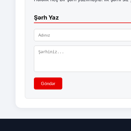
Şərh Yaz
Göndər