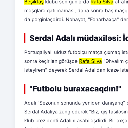
Beşiktaş
klubu son günlərdə
Rafa Silva
ətrafı
məşqlərə qatılmaması, daha sonra baş məşqç
da gərginləşdirdi. Nəhayət, "Fənərbaxça" der
Serdal Adalı müdaxiləsi: İ
Portuqaliyalı ulduz futbolçu matça çıxmaq ist
sonra keçirilən görüşdə
Rafa Silva
"Əhvalım ç
istəyirəm" deyərək Serdal Adalıdan icazə istə
"Futbolu buraxacaqdın!"
Adalı "Sezonun sonunda yenidən danışarıq" 
Serdal Adalıya zəng edərək "Biz, qış fasiləsi
klub prezidenti Adalını əsəbiləşdirdi. Bir ax