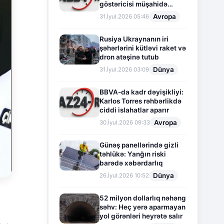
göstəricisi müşahidə
olunur
Avropa
31.İyul.2026 05:46
Rusiya Ukraynanın iri
şəhərlərini kütləvi raket və
dron atəşinə tutub
Dünya
31.İyul.2026 03:09
BBVA-da kadr dəyişikliyi:
Karlos Torres rəhbərlikdə
ciddi islahatlar aparır
Avropa
30.İyul.2026 09:33
Günəş panellərində gizli
təhlükə: Yanğın riski
barədə xəbərdarlıq
Dünya
26.İyul.2026 10:52
52 milyon dollarlıq nəhəng
səhv: Heç yerə aparmayan
yol görənləri heyrətə salır