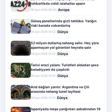
rəhbərlikdə ciddi islahatlar aparır
Avropa
30.İyul.2026 09:33
Günəş panellərində gizli təhlükə: Yanğın
riski barədə xəbərdarlıq
Dünya
26.İyul.2026 10:52
52 milyon dollarlıq nəhəng səhv: Heç yerə
aparmayan yol görənləri heyrətə salır
Dünya
26.İyul.2026 10:52
Tarixi ərazi yalanı: Turistləri aldadan şəxs
bələdiyyəni də çaşdırdı
Dünya
26.İyul.2026 10:52
And dağları yarılır: Argentina və Çili
arasında nəhəng tunel layihəsi
Dünya
26.İyul.2026 10:51
İspaniyada meşə yanğınları səbəbindən 19