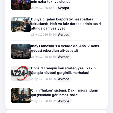
min nəfər təxliyə olunub
Avropa
26.İyul.2026 10:51
Dünya birjaları korporativ hesabatlara
fokuslanıb: Neft və faiz dərəcələrinin təsiri
altında cari vəziyyət
Avropa
26.İyul.2026 10:50
İbay Llanosun "La Velada del Año 6" boks
gecəsi rekordları alt-üst etdi
Avropa
26.İyul.2026 10:50
Donald Trampın İran strategiyası: Yaxın
Şərqdə növbəti gərginlik mərhələsi
Avropa
26.İyul.2026 10:50
Çinin “hukou” sistemi: Daxili miqrantların
qarşısındakı görünməz sədd
Avropa
26.İyul.2026 10:22