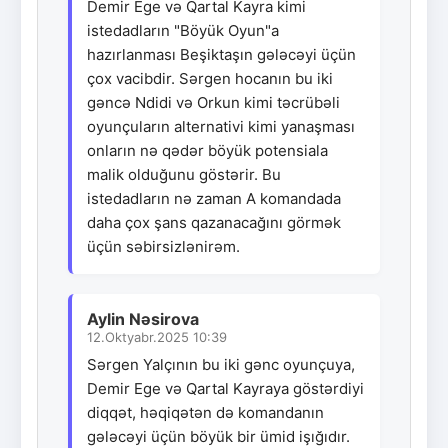
Demir Ege və Qartal Kayra kimi
istedadların "Böyük Oyun"a
hazırlanması Beşiktaşın gələcəyi üçün
çox vacibdir. Sərgen hocanın bu iki
gəncə Ndidi və Orkun kimi təcrübəli
oyunçuların alternativi kimi yanaşması
onların nə qədər böyük potensiala
malik olduğunu göstərir. Bu
istedadların nə zaman A komandada
daha çox şans qazanacağını görmək
üçün səbirsizlənirəm.
Aylin Nəsirova
12.Oktyabr.2025 10:39
Sərgen Yalçının bu iki gənc oyunçuya,
Demir Ege və Qartal Kayraya göstərdiyi
diqqət, həqiqətən də komandanın
gələcəyi üçün böyük bir ümid işığıdır.