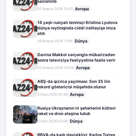
saxlanılıb
Avropa
07.Avqust.2026 10:43
16 yaşlı rusiyalı tennisçi Kristina Lyutova
dünya reytinqində ciddi irəliləyişə imza
atdı
Dünya
04.Avqust.2026 11:06
Davina Makkol xərçənglə mübarizədən
sonra televiziya fəaliyyətinə fasilə verir
Avropa
03.Avqust.2026 00:59
ABŞ-da qızılca yayılması: Son 35 ilin
rekord göstəricisi müşahidə olunur
Avropa
31.İyul.2026 05:46
Rusiya Ukraynanın iri şəhərlərini kütləvi
raket və dron atəşinə tutub
Dünya
31.İyul.2026 03:09
BBVA-da kadr dəyişikliyi: Karlos Torres