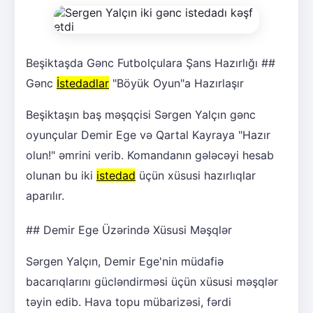
Beşiktaşda Gənc Futbolçulara Şans Hazırlığı ##
Gənc
İstedadlar
"Böyük Oyun"a Hazırlaşır
Beşiktaşın baş məşqçisi Sərgen Yalçın gənc
oyunçular Demir Ege və Qartal Kayraya "Hazır
olun!" əmrini verib. Komandanın gələcəyi hesab
olunan bu iki
istedad
üçün xüsusi hazırlıqlar
aparılır.
## Demir Ege Üzərində Xüsusi Məşqlər
Sərgen Yalçın, Demir Ege'nin müdafiə
bacarıqlarını gücləndirməsi üçün xüsusi məşqlər
təyin edib. Hava topu mübarizəsi, fərdi