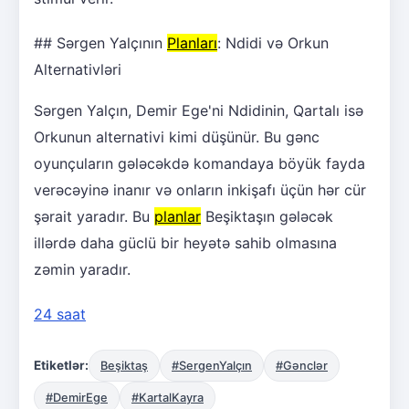
## Sərgen Yalçının
Planları
: Ndidi və Orkun
Alternativləri
Sərgen Yalçın, Demir Ege'ni Ndidinin, Qartalı isə
Orkunun alternativi kimi düşünür. Bu gənc
oyunçuların gələcəkdə komandaya böyük fayda
verəcəyinə inanır və onların inkişafı üçün hər cür
şərait yaradır. Bu
planlar
Beşiktaşın gələcək
illərdə daha güclü bir heyətə sahib olmasına
zəmin yaradır.
24 saat
Etiketlər:
Beşiktaş
#SergenYalçın
#Gənclər
#DemirEge
#KartalKayra