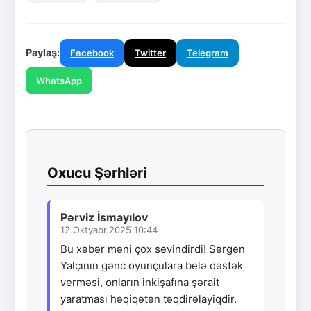
Paylaş:
Facebook
Twitter
Telegram
WhatsApp
Oxucu Şərhləri
Pərviz İsmayılov
12.Oktyabr.2025 10:44
Bu xəbər məni çox sevindirdi! Sərgen
Yalçının gənc oyunçulara belə dəstək
verməsi, onların inkişafına şərait
yaratması həqiqətən təqdirəlayiqdir.