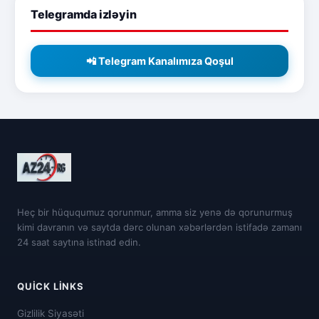
Telegramda izləyin
📲 Telegram Kanalımıza Qoşul
Heç bir hüququmuz qorunmur, amma siz yenə də qorunurmuş
kimi davranın və saytda dərc olunan xəbərlərdən istifadə zamanı
24 saat saytına istinad edin.
QUICK LINKS
Gizlilik Siyasəti