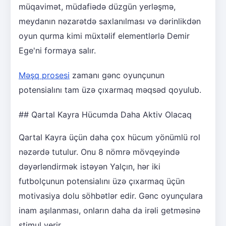
müqavimət, müdafiədə düzgün yerləşmə,
meydanın nəzarətdə saxlanılması və dərinlikdən
oyun qurma kimi müxtəlif elementlərlə Demir
Ege'ni formaya salır.
Məşq prosesi
zamanı gənc oyunçunun
potensialını tam üzə çıxarmaq məqsəd qoyulub.
## Qartal Kayra Hücumda Daha Aktiv Olacaq
Qartal Kayra üçün daha çox hücum yönümlü rol
nəzərdə tutulur. Onu 8 nömrə mövqeyində
dəyərləndirmək istəyən Yalçın, hər iki
futbolçunun potensialını üzə çıxarmaq üçün
motivasiya dolu söhbətlər edir. Gənc oyunçulara
inam aşılanması, onların daha da irəli getməsinə
stimul verir.