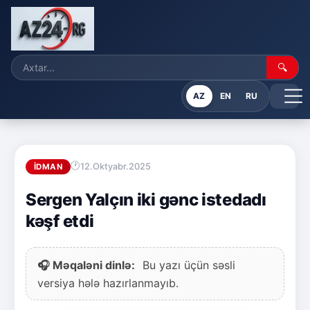
🔍
AZ
EN
RU
12.Oktyabr.2025
İDMAN
Sergen Yalçın iki gənc istedadı
kəşf etdi
🎧 Məqaləni dinlə:
Bu yazı üçün səsli
versiya hələ hazırlanmayıb.