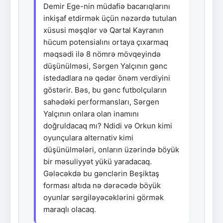
Demir Ege-nin müdafiə bacarıqlarını
inkişaf etdirmək üçün nəzərdə tutulan
xüsusi məşqlər və Qartal Kayranın
hücum potensialını ortaya çıxarmaq
məqsədi ilə 8 nömrə mövqeyində
düşünülməsi, Sərgen Yalçının gənc
istedadlara nə qədər önəm verdiyini
göstərir. Bəs, bu gənc futbolçuların
sahədəki performansları, Sərgen
Yalçının onlara olan inamını
doğruldacaq mı? Ndidi və Orkun kimi
oyunçulara alternativ kimi
düşünülmələri, onların üzərində böyük
bir məsuliyyət yükü yaradacaq.
Gələcəkdə bu gənclərin Beşiktaş
forması altıda nə dərəcədə böyük
oyunlar sərgiləyəcəklərini görmək
maraqlı olacaq.