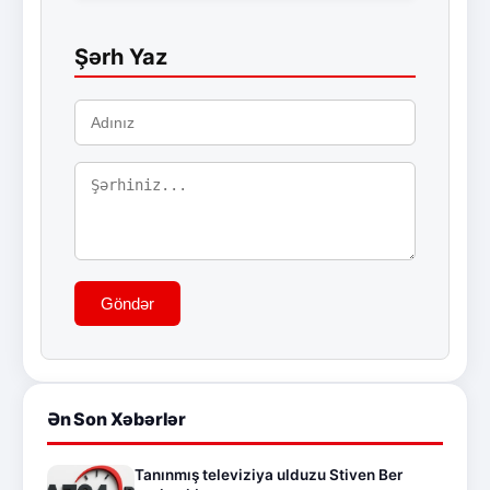
Şərh Yaz
Göndər
Ən Son Xəbərlər
Tanınmış televiziya ulduzu Stiven Ber