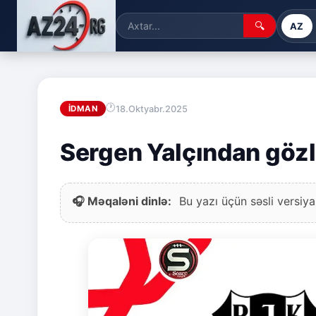
🔍
AZ
18.Oktyabr.2025
İDMAN
Sergen Yalçından göz
🎧 Məqaləni dinlə:
Bu yazı üçün səsli versiya