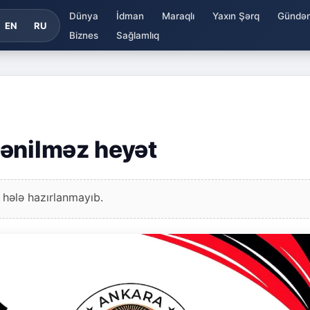
Dünya
İdman
Maraqlı
Yaxın Şərq
Gündə
EN
RU
Biznes
Sağlamlıq
lənilməz heyət
 hələ hazırlanmayıb.