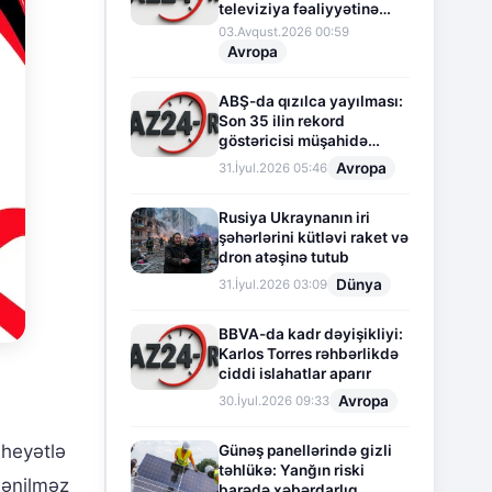
televiziya fəaliyyətinə
fasilə verir
03.Avqust.2026 00:59
Avropa
ABŞ-da qızılca yayılması:
Son 35 ilin rekord
göstəricisi müşahidə
olunur
Avropa
31.İyul.2026 05:46
Rusiya Ukraynanın iri
şəhərlərini kütləvi raket və
dron atəşinə tutub
Dünya
31.İyul.2026 03:09
BBVA-da kadr dəyişikliyi:
Karlos Torres rəhbərlikdə
ciddi islahatlar aparır
Avropa
30.İyul.2026 09:33
 heyətlə
Günəş panellərində gizli
təhlükə: Yanğın riski
lənilməz
barədə xəbərdarlıq