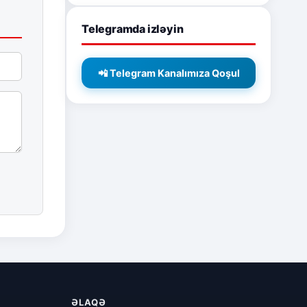
Telegramda izləyin
📲 Telegram Kanalımıza Qoşul
ƏLAQƏ