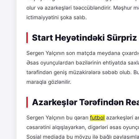
olur və azarkeşləri təəccübləndirir. Məşhur 
ictimaiyyətini şoka salıb.
Start Heyətindəki Sürpriz 
Sergen Yalçının son matçda meydana çıxardığı 
Əsas oyunçulardan bəzilərinin ehtiyatda saxl
tərəfindən geniş müzakirələrə səbəb olub. B
maraqla gözlənilir.
Azarkeşlər Tərəfindən Re
Sergen Yalçının bu qərarı
futbol
azarkeşləri a
cəsarətini alqışlayarkən, digərləri əsas oyu
Sosial mediada bu mövzu ilə bağlı paylaşımlar, 