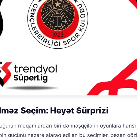
lməz Seçim: Heyət Sürprizi
oğuran məqamlardan biri də məşqçilərin oyunlara hansı
bin gücünü nəzərə alaraq edilən bu seçimlər, bəzən göz