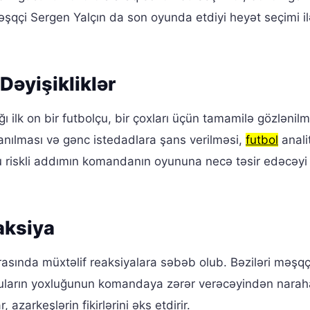
məşqçi Sergen Yalçın da son oyunda etdiyi heyət seçimi i
Dəyişikliklər
ilk on bir futbolçu, bir çoxları üçün tamamilə gözlənilm
anılması və gənc istedadlara şans verilməsi,
futbol
analit
u riskli addımın komandanın oyununa necə təsir edəcəyi
aksiya
rasında müxtəlif reaksiyalara səbəb olub. Bəziləri məşqç
nçuların yoxluğunun komandaya zərər verəcəyindən naraha
azarkeşlərin fikirlərini əks etdirir.