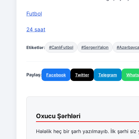
Futbol
24 saat
Etiketlər:
#CanlıFutbol
#SergenYalçın
#Azərbayca
Paylaş:
Facebook
Twitter
Telegram
What
Oxucu Şərhləri
Hələlik heç bir şərh yazılmayıb. İlk şərhi siz 