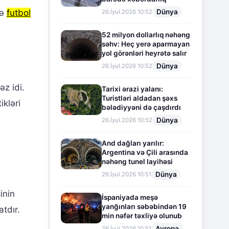
Dünya
lə
futbol
26.İyul.2026 10:52
52 milyon dollarlıq nəhəng
səhv: Heç yerə aparmayan
yol görənləri heyrətə salır
Dünya
26.İyul.2026 10:52
əz idi.
Tarixi ərazi yalanı:
Turistləri aldadan şəxs
ikləri
bələdiyyəni də çaşdırdı
Dünya
26.İyul.2026 10:52
And dağları yarılır:
Argentina və Çili arasında
nəhəng tunel layihəsi
Dünya
26.İyul.2026 10:51
inin
İspaniyada meşə
yanğınları səbəbindən 19
tdır.
min nəfər təxliyə olunub
Avropa
26.İyul.2026 10:51