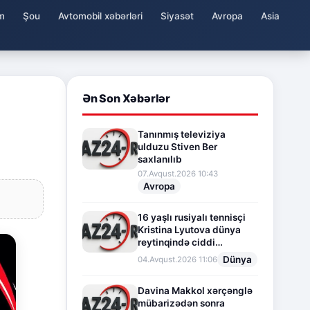
m
Şou
Avtomobil xəbərləri
Siyasət
Avropa
Asia
Ən Son Xəbərlər
Tanınmış televiziya
ulduzu Stiven Ber
saxlanılıb
07.Avqust.2026 10:43
Avropa
16 yaşlı rusiyalı tennisçi
Kristina Lyutova dünya
reytinqində ciddi
irəliləyişə imza atdı
Dünya
04.Avqust.2026 11:06
Davina Makkol xərçənglə
mübarizədən sonra