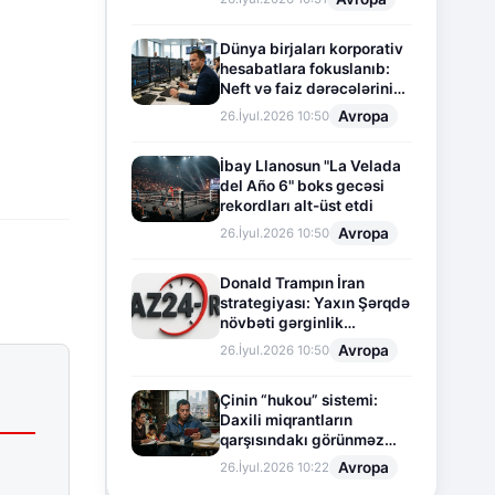
Dünya birjaları korporativ
hesabatlara fokuslanıb:
Neft və faiz dərəcələrinin
təsiri altında cari vəziyyət
Avropa
26.İyul.2026 10:50
İbay Llanosun "La Velada
del Año 6" boks gecəsi
rekordları alt-üst etdi
Avropa
26.İyul.2026 10:50
Donald Trampın İran
strategiyası: Yaxın Şərqdə
növbəti gərginlik
mərhələsi
Avropa
26.İyul.2026 10:50
Çinin “hukou” sistemi:
Daxili miqrantların
qarşısındakı görünməz
sədd
Avropa
26.İyul.2026 10:22