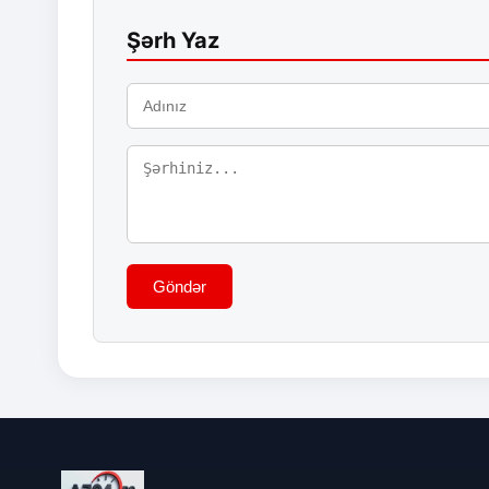
Şərh Yaz
Göndər