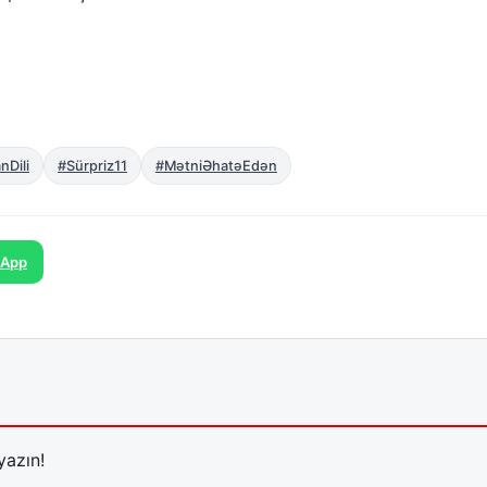
nDili
#Sürpriz11
#MətniƏhatəEdən
sApp
yazın!