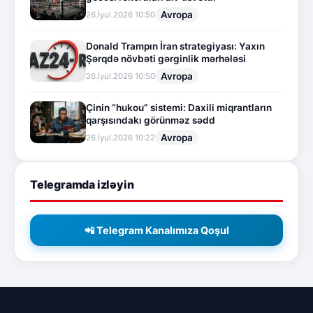
Avropa
26.İyul.2026 10:50
Donald Trampın İran strategiyası: Yaxın
Şərqdə növbəti gərginlik mərhələsi
Avropa
26.İyul.2026 10:50
Çinin “hukou” sistemi: Daxili miqrantların
qarşısındakı görünməz sədd
Avropa
26.İyul.2026 10:22
Telegramda izləyin
📲 Telegram Kanalımıza Qoşul