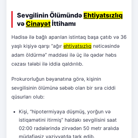
Sevgilinin Ölümündə
Ehtiyatsızlıq
və
Cinayət
İttihamı
Hadisə ilə bağlı aparılan istintaq başa çatıb və 36
yaşlı kişiyə qarşı “ağır
ehtiyatsızlıq
nəticəsində
adam öldürmə” maddəsi ilə üç ilə qədər həbs
cəzası tələbi ilə iddia qaldırılıb.
Prokurorluğun bəyanatına görə, kişinin
sevgilisinin ölümünə səbəb olan bir sıra ciddi
qüsurları olub:
Kişi, “hipotermiyaya düşmüş, yorğun və
istiqamətini itirmiş” haldakı sevgilisini saat
02:00 radələrində zirvədən 50 metr aralıda
müdafiəsiz vəziyyətdə tərk edib.