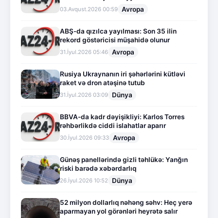
Avropa
03.Avqust.2026 00:59
ABŞ-da qızılca yayılması: Son 35 ilin
rekord göstəricisi müşahidə olunur
Avropa
31.İyul.2026 05:46
Rusiya Ukraynanın iri şəhərlərini kütləvi
raket və dron atəşinə tutub
Dünya
31.İyul.2026 03:09
BBVA-da kadr dəyişikliyi: Karlos Torres
rəhbərlikdə ciddi islahatlar aparır
Avropa
30.İyul.2026 09:33
Günəş panellərində gizli təhlükə: Yanğın
riski barədə xəbərdarlıq
Dünya
26.İyul.2026 10:52
52 milyon dollarlıq nəhəng səhv: Heç yerə
aparmayan yol görənləri heyrətə salır