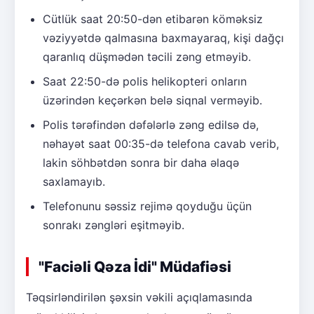
Cütlük saat 20:50-dən etibarən köməksiz
vəziyyətdə qalmasına baxmayaraq, kişi dağçı
qaranlıq düşmədən təcili zəng etməyib.
Saat 22:50-də polis helikopteri onların
üzərindən keçərkən belə siqnal verməyib.
Polis tərəfindən dəfələrlə zəng edilsə də,
nəhayət saat 00:35-də telefona cavab verib,
lakin söhbətdən sonra bir daha əlaqə
saxlamayıb.
Telefonunu səssiz rejimə qoyduğu üçün
sonrakı zəngləri eşitməyib.
"Faciəli Qəza İdi" Müdafiəsi
Təqsirləndirilən şəxsin vəkili açıqlamasında