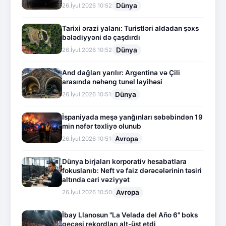
Dünya
26.İyul.2026 10:52
Tarixi ərazi yalanı: Turistləri aldadan şəxs
bələdiyyəni də çaşdırdı
Dünya
26.İyul.2026 10:52
And dağları yarılır: Argentina və Çili
arasında nəhəng tunel layihəsi
Dünya
26.İyul.2026 10:51
İspaniyada meşə yanğınları səbəbindən 19
min nəfər təxliyə olunub
Avropa
26.İyul.2026 10:51
Dünya birjaları korporativ hesabatlara
fokuslanıb: Neft və faiz dərəcələrinin təsiri
altında cari vəziyyət
Avropa
26.İyul.2026 10:50
İbay Llanosun "La Velada del Año 6" boks
gecəsi rekordları alt-üst etdi