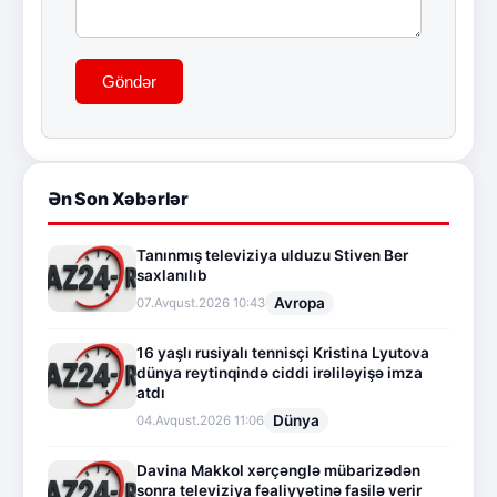
Göndər
Ən Son Xəbərlər
Tanınmış televiziya ulduzu Stiven Ber
saxlanılıb
Avropa
07.Avqust.2026 10:43
16 yaşlı rusiyalı tennisçi Kristina Lyutova
dünya reytinqində ciddi irəliləyişə imza
atdı
Dünya
04.Avqust.2026 11:06
Davina Makkol xərçənglə mübarizədən
sonra televiziya fəaliyyətinə fasilə verir