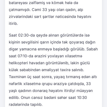
batareyası zəifləmiş və kömək hələ də
çatmamışdı. Cəmi 33 yaşı olan qadın, alp
zirvələrindəki sərt şərtlər nəticəsində həyatını
itirib.
Saat 02:30-da qeydə alınan görüntülərdə isə
kişinin sevgilisini qarın içində tək qoyaraq dağın
digər yamacına enməyə başladığı görülüb. Sabah
saat 07:10-da ərazini yoxlayan xilasetmə
helikopteri havadan görüntülənib, lakin güclü
külək səbəbindən əməliyyat təxirə salınıb.
Təxminən üç saat sonra, yayaq tırmanış edən altı
nəfərlik xilasetmə qrupu əraziyə çatdıqda, 33
yaşlı qadının donaraq həyatını itirdiyi müəyyən
edilib. Onun cansız bədəni səhər saat 10:30
radələrində tapılıb.