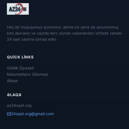
Heç bir hüququmuz qorunmur, amma siz yenə də qorunurmuş
kimi davranın və saytda dərc olunan xəbərlərdən istifadə zamanı
24 saat saytına istinad edin.
QUICK LINKS
Gizlilik Siyasəti
Məlumatların Silinməsi
Əlaqə
ƏLAQƏ
az24saat.org
24saat.org@gmail.com