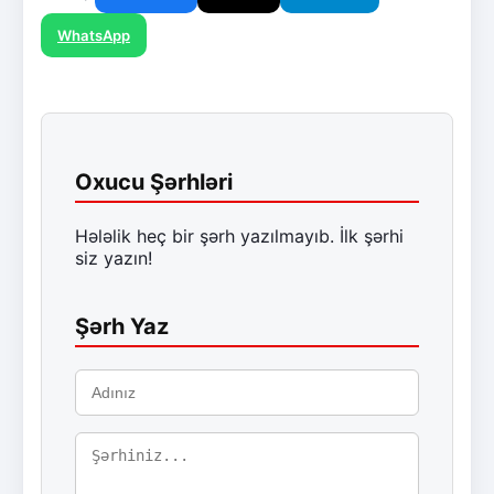
WhatsApp
Oxucu Şərhləri
Hələlik heç bir şərh yazılmayıb. İlk şərhi
siz yazın!
Şərh Yaz