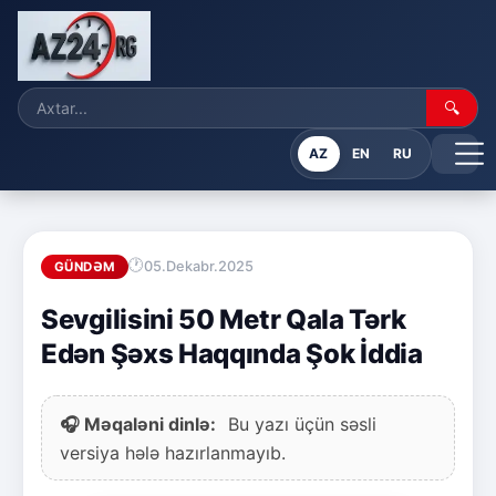
🔍
AZ
EN
RU
05.Dekabr.2025
GÜNDƏM
Sevgilisini 50 Metr Qala Tərk
Edən Şəxs Haqqında Şok İddia
🎧 Məqaləni dinlə:
Bu yazı üçün səsli
versiya hələ hazırlanmayıb.