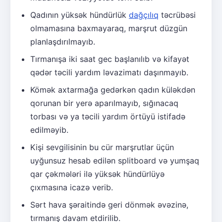
Qadının yüksək hündürlük
dağçılıq
təcrübəsi
olmamasına baxmayaraq, marşrut düzgün
planlaşdırılmayıb.
Tırmanışa iki saat gec başlanılıb və kifayət
qədər təcili yardım ləvazimatı daşınmayıb.
Kömək axtarmağa gedərkən qadın küləkdən
qorunan bir yerə aparılmayıb, sığınacaq
torbası və ya təcili yardım örtüyü istifadə
edilməyib.
Kişi sevgilisinin bu cür marşrutlar üçün
uyğunsuz hesab edilən splitboard və yumşaq
qar çəkmələri ilə yüksək hündürlüyə
çıxmasına icazə verib.
Sərt hava şəraitində geri dönmək əvəzinə,
tırmanış davam etdirilib.