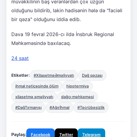
müvəkkilinin baş verənlərdən çox üzgün
olduğunu bildirib, lakin hadisənin hələ də "faciəli
bir qəza" olduğunu iddia edib.
Dava 19 fevral 2026-cı ildə İnsbruk Regional
Məhkəməsində baxılacaq.
24 saat
Etiketlər:
#XilasetməƏməliyyatı
Dağ qəzası
ihmal nəticəsində ölüm
hipotermiya
xilasetmə əməliyyatı
dağçı məhkəməsi
#DağTırmanışı
#Ağırİhmal
#Təcrübəsizlik
Paylaş:
Facebook
Twitter
Telegram