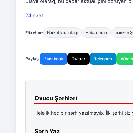
Əlavə olaraq, bu xəbər aktuallığını qoruyan bi
24 saat
Etiketlər:
Narkotik istintaqı
Həbs qərarı
manken Şe
Paylaş:
Facebook
Twitter
Telegram
What
Oxucu Şərhləri
Hələlik heç bir şərh yazılmayıb. İlk şərhi siz 
Şərh Yaz