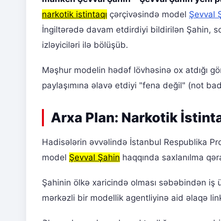
narkotik istintaqı
çərçivəsində model
Şevval 
İngiltərədə davam etdirdiyi bildirilən Şahin,
izləyiciləri ilə bölüşüb.
Məşhur modelin hədəf lövhəsinə ox atdığı g
paylaşımına əlavə etdiyi "fena değil" (not ba
Arxa Plan: Narkotik İstint
Hadisələrin əvvəlində İstanbul Respublika Pr
model
Şevval Şahin
haqqında saxlanılma qəra
Şahinin ölkə xaricində olması səbəbindən iş üz
mərkəzli bir modellik agentliyinə aid əlaqə 