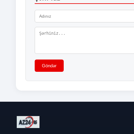
Göndər