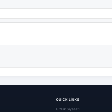
QUICK LINKS
Gizlilik Siyasəti