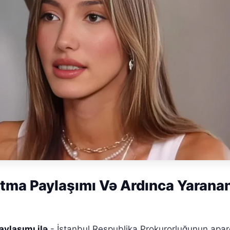
tma Paylaşımı Və Ardınca Yarana
aylaşımı ilə
- İstanbul Respublika Prokurorluğunun apar