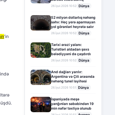
Dünya
26.İyul.2026 10:52
52 milyon dollarlıq nəhəng
səhv: Heç yerə aparmayan
yol görənləri heyrətə salır
Dünya
26.İyul.2026 10:52
in
'in
Tarixi ərazi yalanı:
Turistləri aldadan şəxs
bələdiyyəni də çaşdırdı
Dünya
26.İyul.2026 10:52
And dağları yarılır:
ində
Argentina və Çili arasında
nəhəng tunel layihəsi
Dünya
26.İyul.2026 10:51
ltərə
İspaniyada meşə
müşdü.
yanğınları səbəbindən 19
min nəfər təxliyə olunub
Avropa
26.İyul.2026 10:51