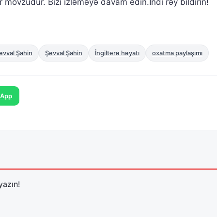
r mövzudur. Bizi izləməyə davam edin.İndi rəy bildirin!
vval Şahin
Şevval Şahin
İngiltərə həyatı
oxatma paylaşımı
sApp
yazın!