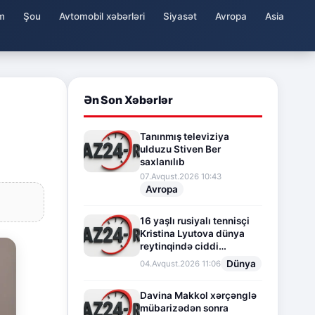
m
Şou
Avtomobil xəbərləri
Siyasət
Avropa
Asia
Ən Son Xəbərlər
Tanınmış televiziya
ulduzu Stiven Ber
saxlanılıb
07.Avqust.2026 10:43
Avropa
16 yaşlı rusiyalı tennisçi
Kristina Lyutova dünya
reytinqində ciddi
irəliləyişə imza atdı
Dünya
04.Avqust.2026 11:06
Davina Makkol xərçənglə
mübarizədən sonra