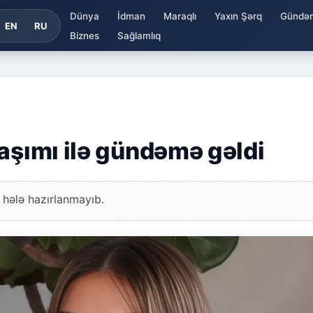
Dünya
İdman
Maraqlı
Yaxın Şərq
Gündə
EN
RU
Biznes
Sağlamlıq
aşımı ilə gündəmə gəldi
 hələ hazırlanmayıb.