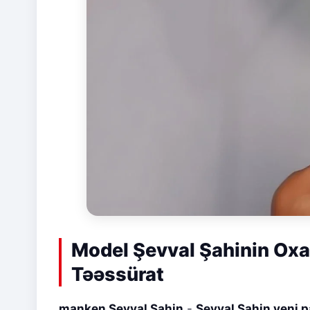
Model Şevval Şahinin Oxa
Təəssürat
manken Şevval Şahin
-
Şevval Şahin yeni p