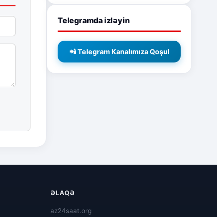
Telegramda izləyin
📲 Telegram Kanalımıza Qoşul
ƏLAQƏ
az24saat.org