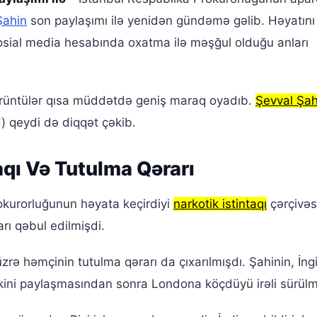
Şahin
son paylaşımı ilə yenidən gündəmə gəlib. Həyatını
 sosial media hesabında oxatma ilə məşğul olduğu anları
örüntülər qısa müddətdə geniş maraq oyadıb.
Şevval Şah
d) qeydi də diqqət çəkib.
aqı Və Tutulma Qərarı
okurorluğunun həyata keçirdiyi
narkotik istintaqı
çərçivəs
rı qəbul edilmişdi.
rə həmçinin tutulma qərarı da çıxarılmışdı. Şahinin, İngi
linkini paylaşmasından sonra Londona köçdüyü irəli sürül