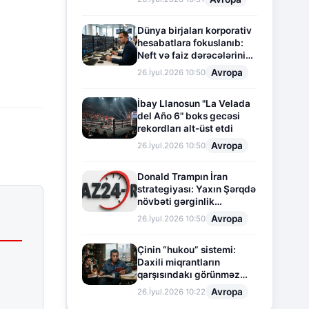
Dünya birjaları korporativ
hesabatlara fokuslanıb:
Neft və faiz dərəcələrinin
təsiri altında cari vəziyyət
Avropa
26.İyul.2026 10:50
İbay Llanosun "La Velada
del Año 6" boks gecəsi
rekordları alt-üst etdi
Avropa
26.İyul.2026 10:50
Donald Trampın İran
strategiyası: Yaxın Şərqdə
növbəti gərginlik
mərhələsi
Avropa
26.İyul.2026 10:50
Çinin “hukou” sistemi:
Daxili miqrantların
qarşısındakı görünməz
sədd
Avropa
26.İyul.2026 10:22