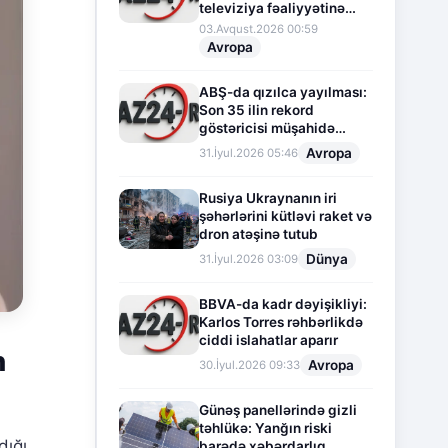
televiziya fəaliyyətinə
fasilə verir
03.Avqust.2026 00:59
Avropa
ABŞ-da qızılca yayılması:
Son 35 ilin rekord
göstəricisi müşahidə
olunur
Avropa
31.İyul.2026 05:46
Rusiya Ukraynanın iri
şəhərlərini kütləvi raket və
dron atəşinə tutub
Dünya
31.İyul.2026 03:09
BBVA-da kadr dəyişikliyi:
Karlos Torres rəhbərlikdə
ciddi islahatlar aparır
n
Avropa
30.İyul.2026 09:33
Günəş panellərində gizli
təhlükə: Yanğın riski
dığı
barədə xəbərdarlıq