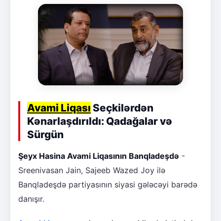
Avami Liqası
Seçkilərdən
Kənarlaşdırıldı: Qadağalar və
Sürgün
Şeyx Hasina Avami Liqasının Banqladeşdə
-
Sreenivasan Jain, Sajeeb Wazed Joy ilə
Banqladeşdə partiyasının siyasi gələcəyi barədə
danışır.