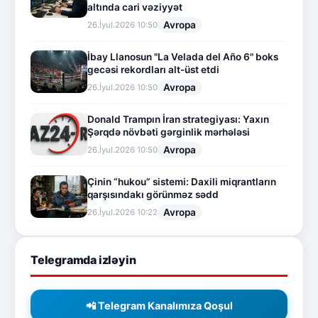
altında cari vəziyyət
Avropa
26.İyul.2026 10:50
İbay Llanosun "La Velada del Año 6" boks
gecəsi rekordları alt-üst etdi
Avropa
26.İyul.2026 10:50
Donald Trampın İran strategiyası: Yaxın
Şərqdə növbəti gərginlik mərhələsi
Avropa
26.İyul.2026 10:50
Çinin “hukou” sistemi: Daxili miqrantların
qarşısındakı görünməz sədd
Avropa
26.İyul.2026 10:22
Telegramda izləyin
📲 Telegram Kanalımıza Qoşul