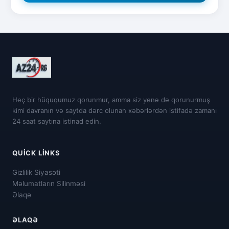
Heç bir hüququmuz qorunmur, amma siz yenə də qorunurmuş
kimi davranın və saytda dərc olunan xəbərlərdən istifadə zamanı
24 saat saytına istinad edin.
QUICK LINKS
Gizlilik Siyasəti
Məlumatların Silinməsi
Əlaqə
ƏLAQƏ