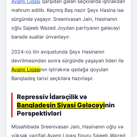
Avami Liqası
qarşıdan gələn seçkilərdə iştirakdan
məhrum edilib. Keçmiş Baş nazir Şeyx Hasina isə
sürgündə yaşayır. Sreenivasan Jain, Hasinanın
oğlu Sajeeb Wazed Joydan partiyanın gələcəyi
barədə suallar ünvanlayır.
2024-cü ilin avqustunda Şeyx Hasinanın
devrilməsindən sonra sürgündə yaşayan lideri ilə
Avami Liqası
nın iştirakına qadağa qoyulan
Banqladeş tarixi seçkilərə hazırlaşır.
Repressiv İdarəçilik və
Banqladeşin Siyasi Gələcəyi
nin
Perspektivləri
Müsahibədə Sreenivasan Jain, Hasinanın oğlu və
yüksək vəzifəli Avami Liqası fiquru Sajeeb Wazed