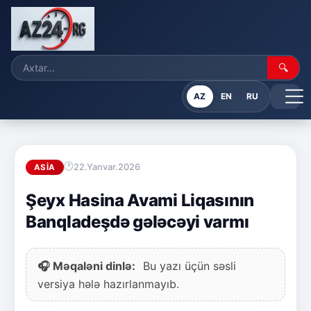
🔍
AZ
EN
RU
22.Yanvar.2026
ASIA
Şeyx Hasina Avami Liqasının
Banqladeşdə gələcəyi varmı
🎧 Məqaləni dinlə:
Bu yazı üçün səsli
versiya hələ hazırlanmayıb.