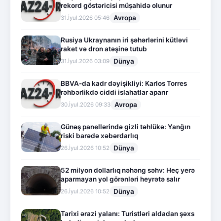
rekord göstəricisi müşahidə olunur
Avropa
31.İyul.2026 05:46
Rusiya Ukraynanın iri şəhərlərini kütləvi
raket və dron atəşinə tutub
Dünya
31.İyul.2026 03:09
BBVA-da kadr dəyişikliyi: Karlos Torres
rəhbərlikdə ciddi islahatlar aparır
Avropa
30.İyul.2026 09:33
Günəş panellərində gizli təhlükə: Yanğın
riski barədə xəbərdarlıq
Dünya
26.İyul.2026 10:52
52 milyon dollarlıq nəhəng səhv: Heç yerə
aparmayan yol görənləri heyrətə salır
Dünya
26.İyul.2026 10:52
Tarixi ərazi yalanı: Turistləri aldadan şəxs