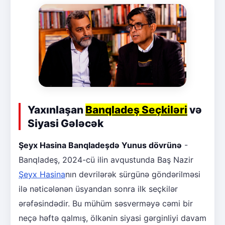
Yaxınlaşan
Banqladeş Seçkiləri
və
Siyasi Gələcək
Şeyx Hasina Banqladeşdə Yunus dövrünə
-
Banqladeş, 2024-cü ilin avqustunda Baş Nazir
Şeyx Hasina
nın devrilərək sürgünə göndərilməsi
ilə nəticələnən üsyandan sonra ilk seçkilər
ərəfəsindədir. Bu mühüm səsverməyə cəmi bir
neçə həftə qalmış, ölkənin siyasi gərginliyi davam