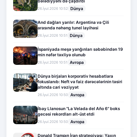
bələdiyyəni də çaşdırdı
Dünya
26.İyul.2026 10:52
And dağları yarılır: Argentina və Çili
arasında nəhəng tunel layihəsi
Dünya
26.İyul.2026 10:51
İspaniyada meşə yanğınları səbəbindən 19
min nəfər təxliyə olunub
Avropa
26.İyul.2026 10:51
Dünya birjaları korporativ hesabatlara
fokuslanıb: Neft və faiz dərəcələrinin təsiri
altında cari vəziyyət
Avropa
26.İyul.2026 10:50
İbay Llanosun "La Velada del Año 6" boks
gecəsi rekordları alt-üst etdi
Avropa
26.İyul.2026 10:50
Donald Trampın İran strategiyası: Yaxın