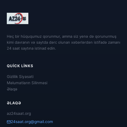
Heç bir hüququmuz qorunmur, amma siz yenə də qorunurmuş
kimi davranın və saytda dərc olunan xəbərlərdən istifadə zamanı
24 saat saytına istinad edin.
QUICK LINKS
Gizlilik Siyasəti
Məlumatların Silinməsi
Əlaqə
ƏLAQƏ
az24saat.org
24saat.org@gmail.com