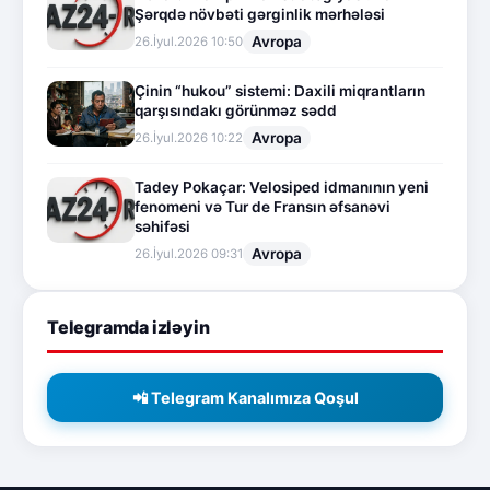
Şərqdə növbəti gərginlik mərhələsi
Avropa
26.İyul.2026 10:50
Çinin “hukou” sistemi: Daxili miqrantların
qarşısındakı görünməz sədd
Avropa
26.İyul.2026 10:22
Tadey Pokaçar: Velosiped idmanının yeni
fenomeni və Tur de Fransın əfsanəvi
səhifəsi
Avropa
26.İyul.2026 09:31
Telegramda izləyin
📲 Telegram Kanalımıza Qoşul