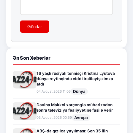
Göndər
Ən Son Xəbərlər
16 yaşlı rusiyalı tennisçi Kristina Lyutova
dünya reytinqində ciddi irəliləyişə imza
atdı
Dünya
04.Avqust.2026 11:06
Davina Makkol xərçənglə mübarizədən
sonra televiziya fəaliyyətinə fasilə verir
Avropa
03.Avqust.2026 00:59
ABŞ-da qızılca yayılması: Son 35 ilin