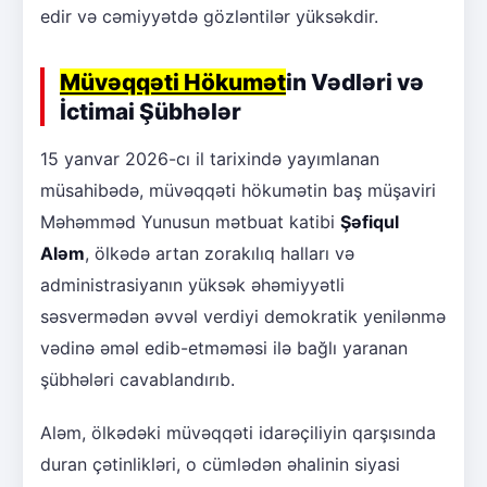
edir və cəmiyyətdə gözləntilər yüksəkdir.
Müvəqqəti Hökumət
in Vədləri və
İctimai Şübhələr
15 yanvar 2026-cı il tarixində yayımlanan
müsahibədə, müvəqqəti hökumətin baş müşaviri
Məhəmməd Yunusun mətbuat katibi
Şəfiqul
Aləm
, ölkədə artan zorakılıq halları və
administrasiyanın yüksək əhəmiyyətli
səsvermədən əvvəl verdiyi demokratik yenilənmə
vədinə əməl edib-etməməsi ilə bağlı yaranan
şübhələri cavablandırıb.
Aləm, ölkədəki müvəqqəti idarəçiliyin qarşısında
duran çətinlikləri, o cümlədən əhalinin siyasi