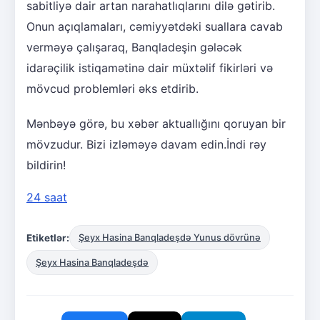
sabitliyə dair artan narahatlıqlarını dilə gətirib.
Onun açıqlamaları, cəmiyyətdəki suallara cavab
verməyə çalışaraq, Banqladeşin gələcək
idarəçilik istiqamətinə dair müxtəlif fikirləri və
mövcud problemləri əks etdirib.
Mənbəyə görə, bu xəbər aktuallığını qoruyan bir
mövzudur. Bizi izləməyə davam edin.İndi rəy
bildirin!
24 saat
Etiketlər:
Şeyx Hasina Banqladeşdə Yunus dövrünə
Şeyx Hasina Banqladeşdə