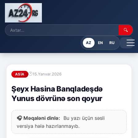
🔍
AZ
EN
RU
15.Yanvar.2026
ASIA
Şeyx Hasina Banqladeşdə
Yunus dövrünə son qoyur
🎧 Məqaləni dinlə:
Bu yazı üçün səsli
versiya hələ hazırlanmayıb.