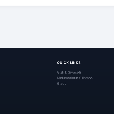
QUICK LINKS
Gizlilik Siyasəti
Məlumatların Silinməsi
Əlaqə