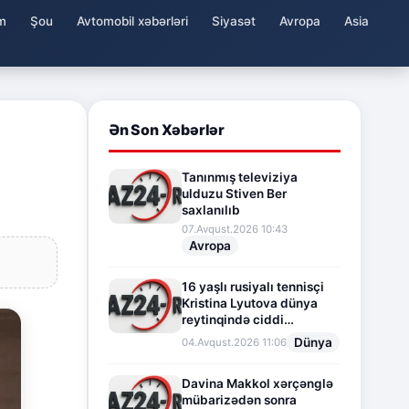
m
Şou
Avtomobil xəbərləri
Siyasət
Avropa
Asia
Ən Son Xəbərlər
Tanınmış televiziya
ulduzu Stiven Ber
saxlanılıb
07.Avqust.2026 10:43
Avropa
16 yaşlı rusiyalı tennisçi
Kristina Lyutova dünya
reytinqində ciddi
irəliləyişə imza atdı
Dünya
04.Avqust.2026 11:06
Davina Makkol xərçənglə
mübarizədən sonra