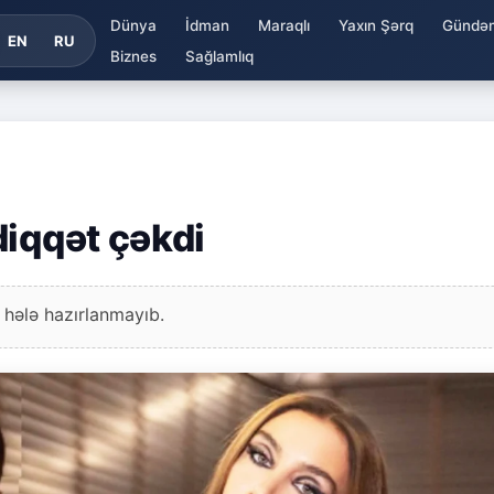
Dünya
İdman
Maraqlı
Yaxın Şərq
Gündə
EN
RU
Biznes
Sağlamlıq
diqqət çəkdi
 hələ hazırlanmayıb.