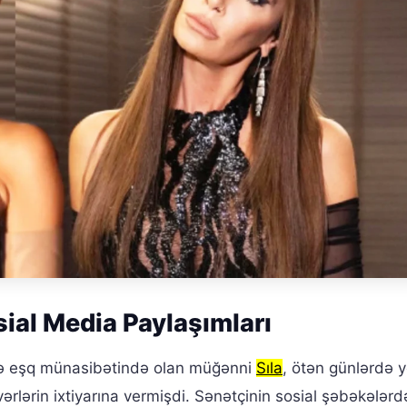
sial Media Paylaşımları
ə eşq münasibətində olan müğənni
Sıla
, ötən günlərdə y
rlərin ixtiyarına vermişdi. Sənətçinin sosial şəbəkələrd