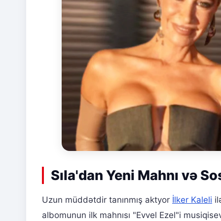
Sıla'dan Yeni Mahnı və So
Uzun müddətdir tanınmış aktyor
İlker Kaleli
il
albomunun ilk mahnısı "Evvel Ezel"i musiqisevə