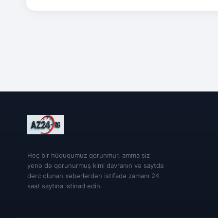
Heç bir hüququmuz qorunmur, amma siz
yenə də qorunurmuş kimi davranın və saytda
dərc olunan xəbərlərdən istifadə zamanı 24
saat saytına istinad edin.