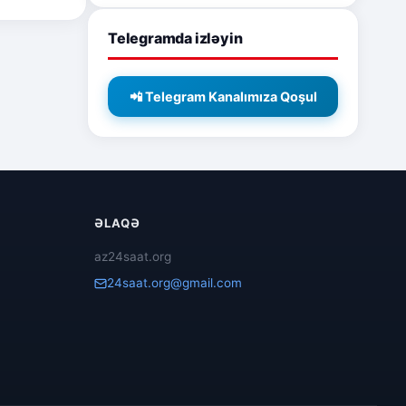
Telegramda izləyin
📲 Telegram Kanalımıza Qoşul
ƏLAQƏ
az24saat.org
24saat.org@gmail.com