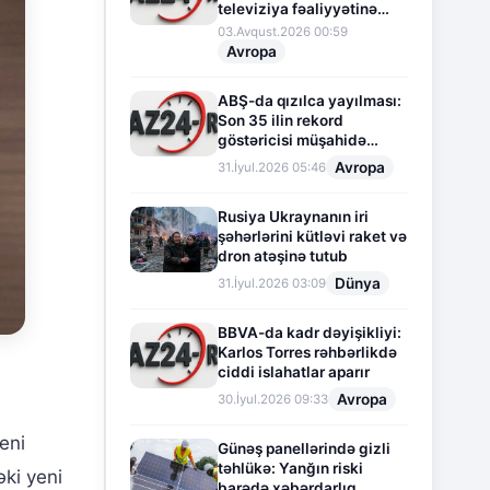
televiziya fəaliyyətinə
fasilə verir
03.Avqust.2026 00:59
Avropa
ABŞ-da qızılca yayılması:
Son 35 ilin rekord
göstəricisi müşahidə
olunur
Avropa
31.İyul.2026 05:46
Rusiya Ukraynanın iri
şəhərlərini kütləvi raket və
dron atəşinə tutub
Dünya
31.İyul.2026 03:09
BBVA-da kadr dəyişikliyi:
Karlos Torres rəhbərlikdə
ciddi islahatlar aparır
Avropa
30.İyul.2026 09:33
eni
Günəş panellərində gizli
təhlükə: Yanğın riski
əki yeni
barədə xəbərdarlıq