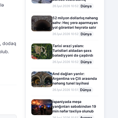
lə
Dünya
26.İyul.2026 10:52
52 milyon dollarlıq nəhəng
səhv: Heç yerə aparmayan
yol görənləri heyrətə salır
Dünya
26.İyul.2026 10:52
şı, dodaq
Tarixi ərazi yalanı:
Turistləri aldadan şəxs
olub.
bələdiyyəni də çaşdırdı
Dünya
26.İyul.2026 10:52
And dağları yarılır:
Argentina və Çili arasında
nəhəng tunel layihəsi
Dünya
26.İyul.2026 10:51
İspaniyada meşə
yanğınları səbəbindən 19
min nəfər təxliyə olunub
Avropa
26.İyul.2026 10:51