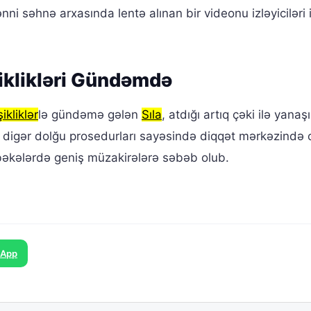
 səhnə arxasında lentə alınan bir videonu izləyiciləri i
iklikləri Gündəmdə
ikliklər
lə gündəmə gələn
Sıla
, atdığı artıq çəki ilə yana
 digər dolğu prosedurları sayəsində diqqət mərkəzində 
əbəkələrdə geniş müzakirələrə səbəb olub.
sApp