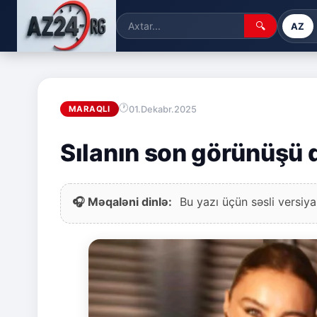
🔍
AZ
01.Dekabr.2025
MARAQLI
Sılanın son görünüşü 
🎧 Məqaləni dinlə:
Bu yazı üçün səsli versiya