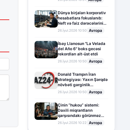
Dünya birjaları korporativ
hesabatlara fokuslanıb:
Neft və faiz dərəcələrinin
təsiri altında cari vəziyyət
Avropa
26.İyul.2026 10:50
İbay Llanosun "La Velada
del Año 6" boks gecəsi
rekordları alt-üst etdi
Avropa
26.İyul.2026 10:50
Donald Trampın İran
strategiyası: Yaxın Şərqdə
növbəti gərginlik
mərhələsi
Avropa
26.İyul.2026 10:50
Çinin “hukou” sistemi:
Daxili miqrantların
qarşısındakı görünməz
sədd
Avropa
26.İyul.2026 10:22