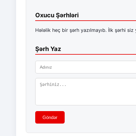
Oxucu Şərhləri
Hələlik heç bir şərh yazılmayıb. İlk şərhi siz 
Şərh Yaz
Göndər