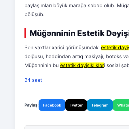
paylaşımları böyük marağa səbəb olub. Müğənni
bölüşüb.
Müğənninin Estetik Dəyiş
Son vaxtlar xarici görünüşündəki
estetik dəyiş
dolğusu, həddindən artıq makiyajı, botoks və
Müğənninin bu
estetik dəyişikliklər
i sosial ş
24 saat
Paylaş:
Facebook
Twitter
Telegram
What