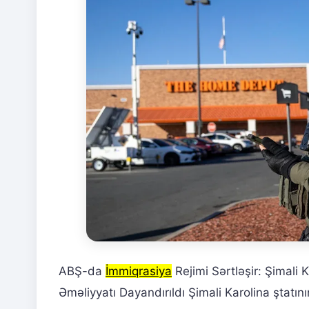
ABŞ-da
İmmiqrasiya
Rejimi Sərtləşir: Şimali
Əməliyyatı Dayandırıldı Şimali Karolina ştatı