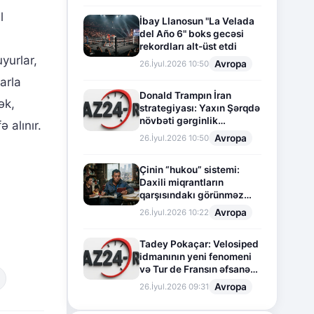
l
İbay Llanosun "La Velada
del Año 6" boks gecəsi
rekordları alt-üst etdi
yurlar,
Avropa
26.İyul.2026 10:50
arla
Donald Trampın İran
ək,
strategiyası: Yaxın Şərqdə
növbəti gərginlik
 alınır.
mərhələsi
Avropa
26.İyul.2026 10:50
Çinin “hukou” sistemi:
Daxili miqrantların
qarşısındakı görünməz
sədd
Avropa
26.İyul.2026 10:22
Tadey Pokaçar: Velosiped
idmanının yeni fenomeni
və Tur de Fransın əfsanəvi
səhifəsi
Avropa
26.İyul.2026 09:31