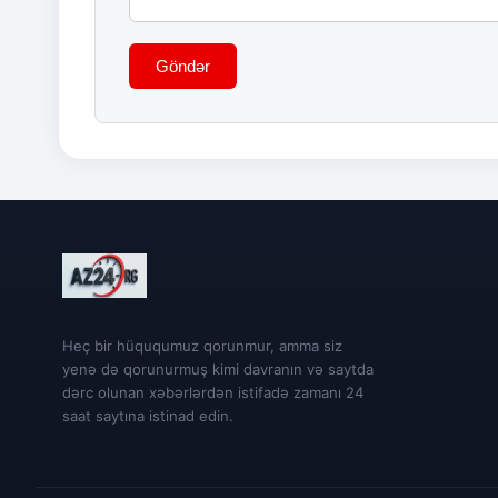
Göndər
Heç bir hüququmuz qorunmur, amma siz
yenə də qorunurmuş kimi davranın və saytda
dərc olunan xəbərlərdən istifadə zamanı 24
saat saytına istinad edin.