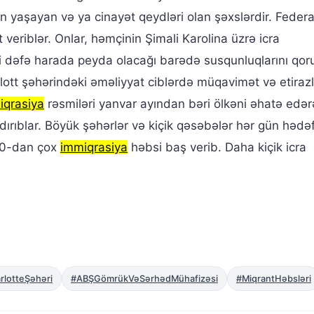
yaşayan və ya cinayət qeydləri olan şəxslərdir. Federa
eriblər. Onlar, həmçinin Şimali Karolina üzrə icra
ti dəfə harada peyda olacağı barədə susqunluqlarını qoru
rlott şəhərindəki əməliyyat ciblərdə müqavimət və etirazl
iqrasiya
rəsmiləri yanvar ayından bəri ölkəni əhatə edər
rıblar. Böyük şəhərlər və kiçik qəsəbələr hər gün hədəfə
60-dan çox
immiqrasiya
həbsi baş verib. Daha kiçik icra
rlotteŞəhəri
#ABŞGömrükVəSərhədMühafizəsi
#MiqrantHəbsləri