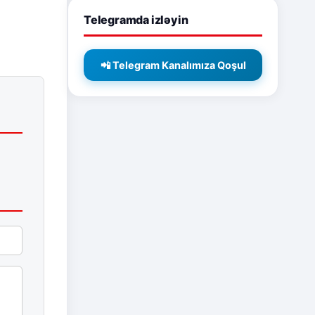
Telegramda izləyin
📲 Telegram Kanalımıza Qoşul