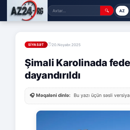
🔍
AZ
20.Noyabr.2025
SIYASƏT
Şimali Karolinada fede
dayandırıldı
🎧 Məqaləni dinlə:
Bu yazı üçün səsli versiya