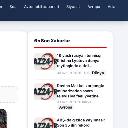
m
Şou
Avtomobil xəbərləri
Siyasət
Avropa
Asia
Ən Son Xəbərlər
16 yaşlı rusiyalı tennisçi
Kristina Lyutova dünya
reytinqində ciddi
irəliləyişə imza atdı
Dünya
04.Avqust.2026 11:06
Davina Makkol xərçənglə
mübarizədən sonra
televiziya fəaliyyətinə
fasilə verir
03.Avqust.2026 00:59
Avropa
ABŞ-da qızılca yayılması:
Son 35 ilin rekord