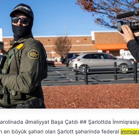
 Karolinada Əməliyyat Başa Çatdı ## Şarlottda İmmiqrasi
nın ən böyük şəhəri olan Şarlott şəhərində federal
immiqr