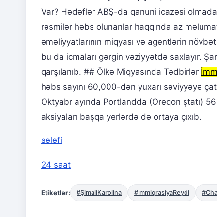
Var? Hədəflər ABŞ-da qanuni icazəsi olmadan 
rəsmilər həbs olunanlar haqqında az məlumat v
əməliyyatlarının miqyası və agentlərin növbə
bu da icmaları gərgin vəziyyətdə saxlayır. Şa
qarşılanıb. ## Ölkə Miqyasında Tədbirlər
İmm
həbs sayını 60,000-dən yuxarı səviyyəyə çatdı
Oktyabr ayında Portlandda (Oreqon ştatı) 5
aksiyaları başqa yerlərdə də ortaya çıxıb.
sələfi
24 saat
Etiketlər:
#ŞimaliKarolina
#İmmiqrasiyaReydi
#Cha