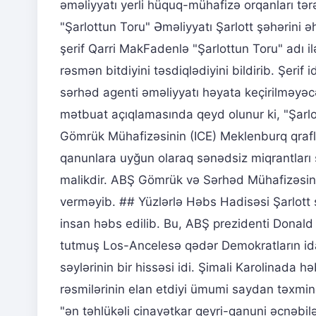
əməliyyatı yerli hüquq-mühafizə orqanları tə
"Şarlottun Toru" Əməliyyatı Şarlott şəhərini ə
şerif Qarri MakFadenlə "Şarlottun Toru" adı 
rəsmən bitdiyini təsdiqlədiyini bildirib. Şer
sərhəd agenti əməliyyatı həyata keçirilməyə
mətbuat açıqlamasında qeyd olunur ki, "Şarl
Gömrük Mühafizəsinin (ICE) Meklenburq qraflığ
qanunlara uyğun olaraq sənədsiz miqrantları
malikdir. ABŞ Gömrük və Sərhəd Mühafizəsinin
verməyib. ## Yüzlərlə Həbs Hadisəsi Şarlott 
insan həbs edilib. Bu, ABŞ prezidenti Donald
tutmuş Los-Ancelesə qədər Demokratların ida
səylərinin bir hissəsi idi. Şimali Karolinada h
rəsmilərinin elan etdiyi ümumi saydan təxmin
"ən təhlükəli cinayətkar qeyri-qanuni əcnəbil