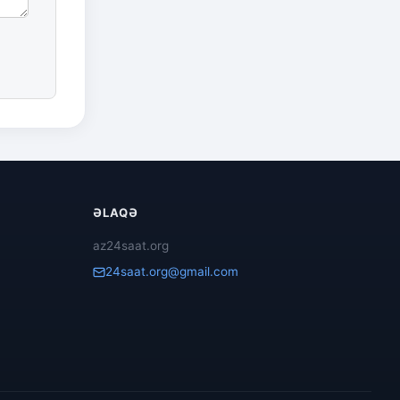
ƏLAQƏ
az24saat.org
24saat.org@gmail.com