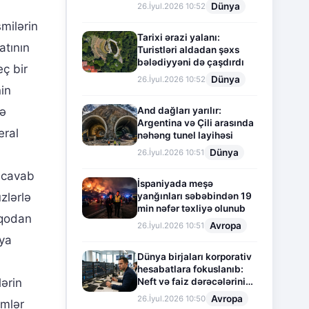
Dünya
26.İyul.2026 10:52
smilərin
Tarixi ərazi yalanı:
atının
Turistləri aldadan şəxs
bələdiyyəni də çaşdırdı
eç bir
Dünya
26.İyul.2026 10:52
in
And dağları yarılır:
ə
Argentina və Çili arasında
eral
nəhəng tunel layihəsi
Dünya
26.İyul.2026 10:51
l cavab
İspaniyada meşə
yanğınları səbəbindən 19
zlərlə
min nəfər təxliyə olunub
aqodan
Avropa
26.İyul.2026 10:51
iya
Dünya birjaları korporativ
hesabatlara fokuslanıb:
Neft və faiz dərəcələrinin
ərin
təsiri altında cari vəziyyət
Avropa
26.İyul.2026 10:50
imlər