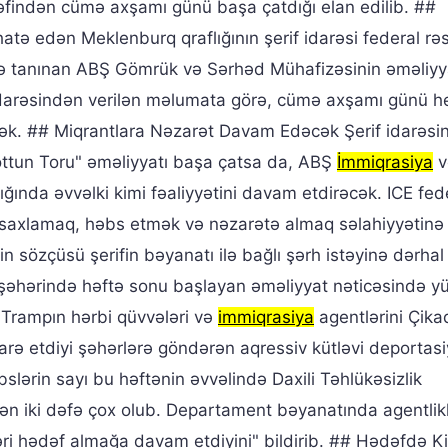
rəfindən cümə axşamı günü başa çatdığı elan edilib. ##
hatə edən Meklenburq qraflığının şerif idarəsi federal rə
ilə tanınan ABŞ Gömrük və Sərhəd Mühafizəsinin əməliyy
if idarəsindən verilən məlumata görə, cümə axşamı günü h
cək. ## Miqrantlara Nəzarət Davam Edəcək Şerif idarəsin
ottun Toru" əməliyyatı başa çatsa da, ABŞ
İmmiqrasiya
v
ında əvvəlki kimi fəaliyyətini davam etdirəcək. ICE fed
 saxlamaq, həbs etmək və nəzarətə almaq səlahiyyətinə
 sözçüsü şerifin bəyanatı ilə bağlı şərh istəyinə dərha
şəhərində həftə sonu başlayan əməliyyat nəticəsində yü
 Trampın hərbi qüvvələri və
immiqrasiya
agentlərini Çik
rə etdiyi şəhərlərə göndərən aqressiv kütləvi deportas
əbslərin sayı bu həftənin əvvəlində Daxili Təhlükəsizlik
ən iki dəfə çox olub. Departament bəyanatında agentlikl
əri hədəf almağa davam etdiyini" bildirib. ## Hədəfdə K