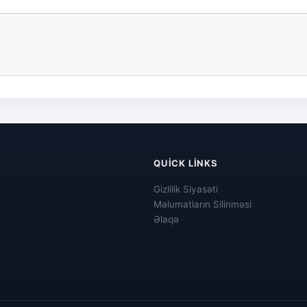
QUICK LINKS
Gizlilik Siyasəti
Məlumatların Silinməsi
Əlaqə