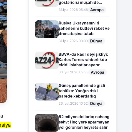
göstəricisi müşahidə
olunur
Avropa
31.İyul.2026 05:46
Rusiya Ukraynanın iri
şəhərlərini kütləvi raket və
dron atəşinə tutub
Dünya
31.İyul.2026 03:09
BBVA-da kadr dəyişikliyi:
Karlos Torres rəhbərlikdə
ciddi islahatlar aparır
Avropa
30.İyul.2026 09:33
Günəş panellərində gizli
təhlükə: Yanğın riski
barədə xəbərdarlıq
Dünya
26.İyul.2026 10:52
ya
52 milyon dollarlıq nəhəng
səhv: Heç yerə aparmayan
asiya
yol görənləri heyrətə salır