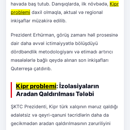
havada baş tutub. Danışıqlarda, ilk növbədə,
Kipr
problemi
daxil olmaqla, aktual və regional
inkişaflar müzakirə edilib.
Prezident Erhürman, görüş zamanı həll prosesinə
dair daha əvvəl ictimaiyyətlə bölüşdüyü
dördbəndlik metodologiyanı və etimadı artırıcı
məsələlərlə bağlı qeydə alınan son inkişafları
Quterreşə çatdırıb.
Kipr problemi
: İzolasiyaların
Aradan Qaldırılması Tələbi
ŞKTC Prezidenti, Kipr türk xalqının məruz qaldığı
ədalətsiz və qeyri-qanuni təcridlərin daha da
gecikmədən aradan qaldırılmasının zəruriliyini