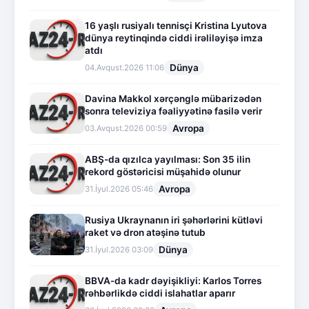
16 yaşlı rusiyalı tennisçi Kristina Lyutova
dünya reytinqində ciddi irəliləyişə imza
atdı
Dünya
04.Avqust.2026 11:06
Davina Makkol xərçənglə mübarizədən
sonra televiziya fəaliyyətinə fasilə verir
Avropa
03.Avqust.2026 00:59
ABŞ-da qızılca yayılması: Son 35 ilin
rekord göstəricisi müşahidə olunur
Avropa
31.İyul.2026 05:46
Rusiya Ukraynanın iri şəhərlərini kütləvi
raket və dron atəşinə tutub
Dünya
31.İyul.2026 03:09
BBVA-da kadr dəyişikliyi: Karlos Torres
rəhbərlikdə ciddi islahatlar aparır