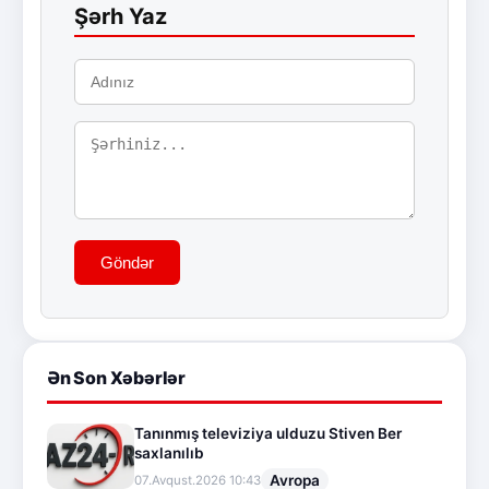
Şərh Yaz
Göndər
Ən Son Xəbərlər
Tanınmış televiziya ulduzu Stiven Ber
saxlanılıb
Avropa
07.Avqust.2026 10:43