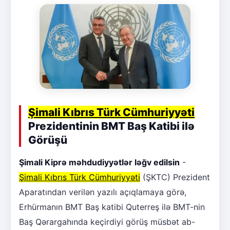
Şimali Kıbrıs Türk Cümhuriyyəti
Prezidentinin BMT Baş Katibi ilə
Görüşü
Şimali Kiprə məhdudiyyətlər ləğv edilsin
-
Şimali Kıbrıs Türk Cümhuriyyəti
(ŞKTC) Prezident
Aparatından verilən yazılı açıqlamaya görə,
Erhürmanın BMT Baş katibi Quterreş ilə BMT-nin
Baş Qərargahında keçirdiyi görüş müsbət ab-