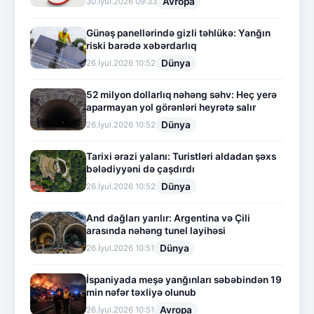
Avropa
30.İyul.2026 09:33
Günəş panellərində gizli təhlükə: Yanğın
riski barədə xəbərdarlıq
Dünya
26.İyul.2026 10:52
52 milyon dollarlıq nəhəng səhv: Heç yerə
aparmayan yol görənləri heyrətə salır
Dünya
26.İyul.2026 10:52
Tarixi ərazi yalanı: Turistləri aldadan şəxs
bələdiyyəni də çaşdırdı
Dünya
26.İyul.2026 10:52
And dağları yarılır: Argentina və Çili
arasında nəhəng tunel layihəsi
Dünya
26.İyul.2026 10:51
İspaniyada meşə yanğınları səbəbindən 19
min nəfər təxliyə olunub
Avropa
26.İyul.2026 10:51