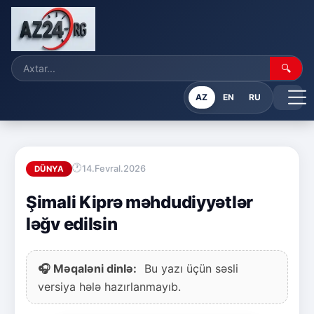
🔍
AZ
EN
RU
14.Fevral.2026
DÜNYA
Şimali Kiprə məhdudiyyətlər
ləğv edilsin
🎧 Məqaləni dinlə:
Bu yazı üçün səsli
versiya hələ hazırlanmayıb.