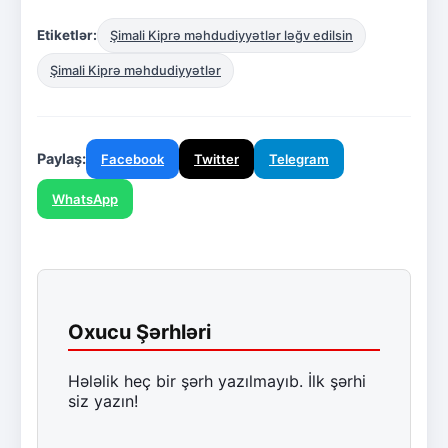
Etiketlər:
Şimali Kiprə məhdudiyyətlər ləğv edilsin
Şimali Kiprə məhdudiyyətlər
Paylaş:
Facebook
Twitter
Telegram
WhatsApp
Oxucu Şərhləri
Hələlik heç bir şərh yazılmayıb. İlk şərhi
siz yazın!