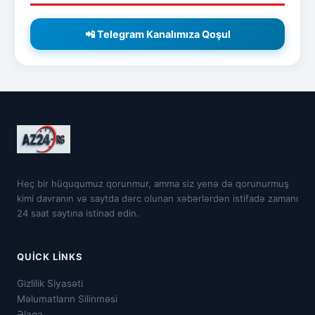
📲 Telegram Kanalımıza Qoşul
Heç bir hüququmuz qorunmur, amma siz yenə də qorunurmuş
kimi davranın və saytda dərc olunan xəbərlərdən istifadə zamanı
24 saat saytına istinad edin.
QUICK LINKS
Gizlilik Siyasəti
Məlumatların Silinməsi
Əlaqə