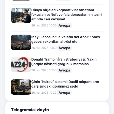
Dünya birjaları korporativ hesabatlara
fokuslanıb: Neft və faiz dərəcələrinin təsiri
altında cari vəziyyət
Avropa
26.İyul.2026 10:50
İbay Llanosun "La Velada del Año 6" boks
gecəsi rekordları alt-üst etdi
Avropa
26.İyul.2026 10:50
Donald Trampın İran strategiyası: Yaxın
Şərqdə növbəti gərginlik mərhələsi
Avropa
26.İyul.2026 10:50
Çinin “hukou” sistemi: Daxili miqrantların
qarşısındakı görünməz sədd
Avropa
26.İyul.2026 10:22
Telegramda izləyin