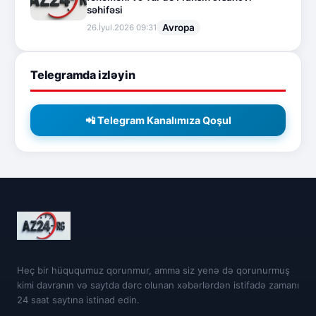
səhifəsi
Avropa
26.İyul.2026 09:31
Telegramda izləyin
📲 Telegram Kanalımıza Qoşul
Heç bir hüququmuz qorunmur, amma siz yenə də qorunurmuş
kimi davranın və saytda dərc olunan xəbərlərdən istifadə zamanı
24 saat saytına istinad edin.