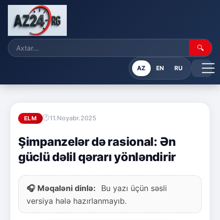
🔍
AZ
EN
RU
11.Noyabr.2025
ELM
Şimpanzelər də rasional: Ən
güclü dəlil qərarı yönləndirir
🎧 Məqaləni dinlə:
Bu yazı üçün səsli
versiya hələ hazırlanmayıb.