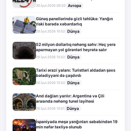
Avropa
30.İyul.2026 09:33
Günəş panellərində gizli təhlükə: Yanğın
riski barədə xəbərdarlıq
Dünya
26.İyul.2026 10:52
52 milyon dollarlıq nəhəng səhv: Heç yerə
aparmayan yol görənləri heyrətə salır
Dünya
26.İyul.2026 10:52
Tarixi ərazi yalanı: Turistləri aldadan şəxs
bələdiyyəni də çaşdırdı
Dünya
26.İyul.2026 10:52
And dağları yarılır: Argentina və Çili
arasında nəhəng tunel layihəsi
Dünya
26.İyul.2026 10:51
İspaniyada meşə yanğınları səbəbindən 19
min nəfər təxliyə olunub