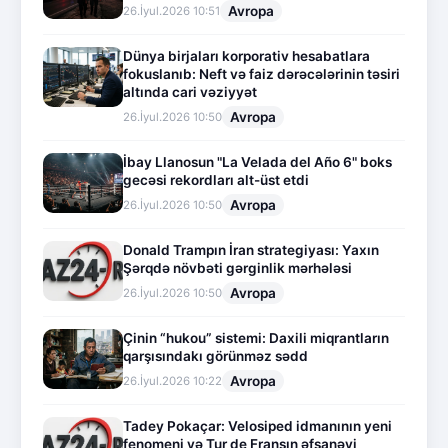
Avropa
26.İyul.2026 10:51
Dünya birjaları korporativ hesabatlara
fokuslanıb: Neft və faiz dərəcələrinin təsiri
altında cari vəziyyət
Avropa
26.İyul.2026 10:50
İbay Llanosun "La Velada del Año 6" boks
gecəsi rekordları alt-üst etdi
Avropa
26.İyul.2026 10:50
Donald Trampın İran strategiyası: Yaxın
Şərqdə növbəti gərginlik mərhələsi
Avropa
26.İyul.2026 10:50
Çinin “hukou” sistemi: Daxili miqrantların
qarşısındakı görünməz sədd
Avropa
26.İyul.2026 10:22
Tadey Pokaçar: Velosiped idmanının yeni
fenomeni və Tur de Fransın əfsanəvi