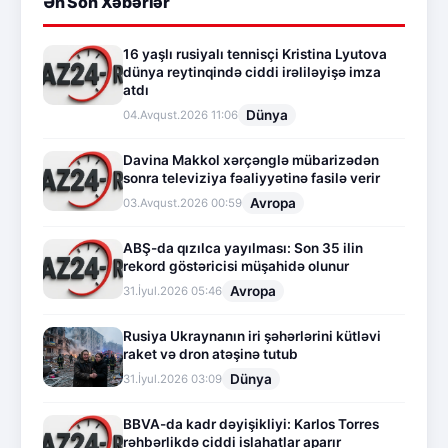
Ən Son Xəbərlər
16 yaşlı rusiyalı tennisçi Kristina Lyutova
dünya reytinqində ciddi irəliləyişə imza
atdı
Dünya
04.Avqust.2026 11:06
Davina Makkol xərçənglə mübarizədən
sonra televiziya fəaliyyətinə fasilə verir
Avropa
03.Avqust.2026 00:59
ABŞ-da qızılca yayılması: Son 35 ilin
rekord göstəricisi müşahidə olunur
Avropa
31.İyul.2026 05:46
Rusiya Ukraynanın iri şəhərlərini kütləvi
raket və dron atəşinə tutub
Dünya
31.İyul.2026 03:09
BBVA-da kadr dəyişikliyi: Karlos Torres
rəhbərlikdə ciddi islahatlar aparır