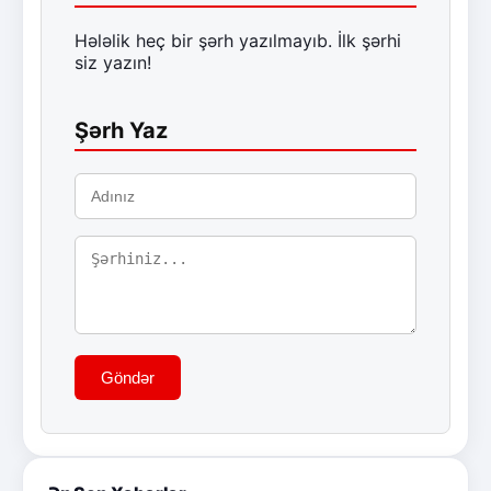
Hələlik heç bir şərh yazılmayıb. İlk şərhi
siz yazın!
Şərh Yaz
Göndər