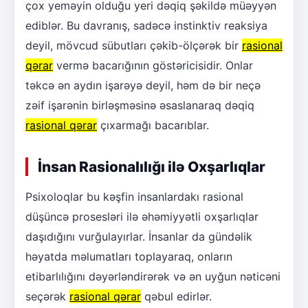
çox yeməyin olduğu yeri dəqiq şəkildə müəyyən
ediblər. Bu davranış, sadəcə instinktiv reaksiya
deyil, mövcud sübutları çəkib-ölçərək bir
rasional
qərar
vermə bacarığının göstəricisidir. Onlar
təkcə ən aydın işarəyə deyil, həm də bir neçə
zəif işarənin birləşməsinə əsaslanaraq dəqiq
rasional qərar
çıxarmağı bacarıblar.
İnsan Rasionalılığı ilə Oxşarlıqlar
Psixoloqlar bu kəşfin insanlardakı rasional
düşüncə prosesləri ilə əhəmiyyətli oxşarlıqlar
daşıdığını vurğulayırlar. İnsanlar da gündəlik
həyatda məlumatları toplayaraq, onların
etibarlılığını dəyərləndirərək və ən uyğun nəticəni
seçərək
rasional qərar
qəbul edirlər.