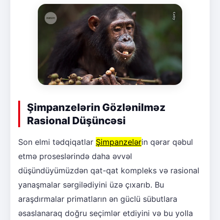
Şimpanzelərin Gözlənilməz
Rasional Düşüncəsi
Son elmi tədqiqatlar
Şimpanzelər
in qərar qəbul
etmə proseslərində daha əvvəl
düşündüyümüzdən qat-qat kompleks və rasional
yanaşmalar sərgilədiyini üzə çıxarıb. Bu
araşdırmalar primatların ən güclü sübutlara
əsaslanaraq doğru seçimlər etdiyini və bu yolla