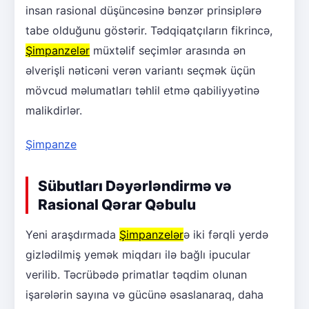
insan rasional düşüncəsinə bənzər prinsiplərə
tabe olduğunu göstərir. Tədqiqatçıların fikrincə,
Şimpanzelər
müxtəlif seçimlər arasında ən
əlverişli nəticəni verən variantı seçmək üçün
mövcud məlumatları təhlil etmə qabiliyyətinə
malikdirlər.
Şimpanze
Sübutları Dəyərləndirmə və
Rasional Qərar Qəbulu
Yeni araşdırmada
Şimpanzelər
ə iki fərqli yerdə
gizlədilmiş yemək miqdarı ilə bağlı ipucular
verilib. Təcrübədə primatlar təqdim olunan
işarələrin sayına və gücünə əsaslanaraq, daha