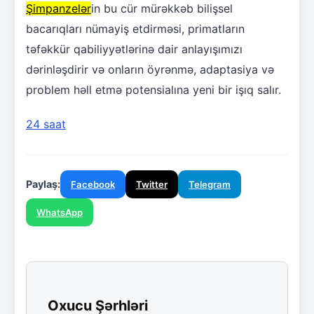
Şimpanzelər
in bu cür mürəkkəb bilişsel
bacarıqları nümayiş etdirməsi, primatların
təfəkkür qabiliyyətlərinə dair anlayışımızı
dərinləşdirir və onların öyrənmə, adaptasiya və
problem həll etmə potensialına yeni bir işıq salır.
24 saat
Paylaş:
Facebook
Twitter
Telegram
WhatsApp
Oxucu Şərhləri