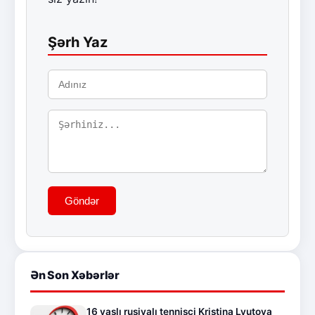
Şərh Yaz
Göndər
Ən Son Xəbərlər
16 yaşlı rusiyalı tennisçi Kristina Lyutova