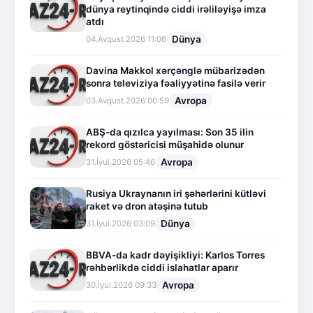
dünya reytinqində ciddi irəliləyişə imza
atdı
Dünya
04.Avqust.2026 11:06
Davina Makkol xərçənglə mübarizədən
sonra televiziya fəaliyyətinə fasilə verir
Avropa
03.Avqust.2026 00:59
ABŞ-da qızılca yayılması: Son 35 ilin
rekord göstəricisi müşahidə olunur
Avropa
31.İyul.2026 05:46
Rusiya Ukraynanın iri şəhərlərini kütləvi
raket və dron atəşinə tutub
Dünya
31.İyul.2026 03:09
BBVA-da kadr dəyişikliyi: Karlos Torres
rəhbərlikdə ciddi islahatlar aparır
Avropa
30.İyul.2026 09:33