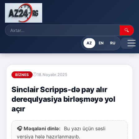
🔍
AZ
EN
RU
18.Noyabr.2025
BIZNES
Sinclair Scripps-də pay alır
derequlyasiya birləşməyə yol
açır
🎧 Məqaləni dinlə:
Bu yazı üçün səsli
versiya hələ hazırlanmayıb.