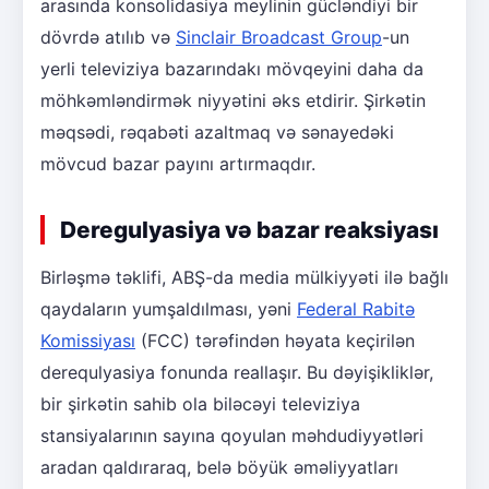
arasında konsolidasiya meylinin gücləndiyi bir
dövrdə atılıb və
Sinclair Broadcast Group
-un
yerli televiziya bazarındakı mövqeyini daha da
möhkəmləndirmək niyyətini əks etdirir. Şirkətin
məqsədi, rəqabəti azaltmaq və sənayedəki
mövcud bazar payını artırmaqdır.
Deregulyasiya və bazar reaksiyası
Birləşmə təklifi, ABŞ-da media mülkiyyəti ilə bağlı
qaydaların yumşaldılması, yəni
Federal Rabitə
Komissiyası
(FCC) tərəfindən həyata keçirilən
derequlyasiya fonunda reallaşır. Bu dəyişikliklər,
bir şirkətin sahib ola biləcəyi televiziya
stansiyalarının sayına qoyulan məhdudiyyətləri
aradan qaldıraraq, belə böyük əməliyyatları