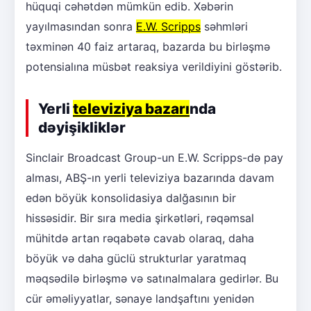
hüquqi cəhətdən mümkün edib. Xəbərin
yayılmasından sonra
E.W. Scripps
səhmləri
təxminən 40 faiz artaraq, bazarda bu birləşmə
potensialına müsbət reaksiya verildiyini göstərib.
Yerli
televiziya bazarı
nda
dəyişikliklər
Sinclair Broadcast Group-un E.W. Scripps-də pay
alması, ABŞ-ın yerli televiziya bazarında davam
edən böyük konsolidasiya dalğasının bir
hissəsidir. Bir sıra media şirkətləri, rəqəmsal
mühitdə artan rəqabətə cavab olaraq, daha
böyük və daha güclü strukturlar yaratmaq
məqsədilə birləşmə və satınalmalara gedirlər. Bu
cür əməliyyatlar, sənaye landşaftını yenidən