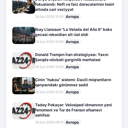
fokuslanıb: Neft və faiz dərəcələrinin təsiri
altında cari vəziyyət
Avropa
26.İyul.2026 10:50
İbay Llanosun "La Velada del Año 6" boks
gecəsi rekordları alt-üst etdi
Avropa
26.İyul.2026 10:50
Donald Trampın İran strategiyası: Yaxın
Şərqdə növbəti gərginlik mərhələsi
Avropa
26.İyul.2026 10:50
Çinin “hukou” sistemi: Daxili miqrantların
qarşısındakı görünməz sədd
Avropa
26.İyul.2026 10:22
Tadey Pokaçar: Velosiped idmanının yeni
fenomeni və Tur de Fransın əfsanəvi
səhifəsi
Avropa
26.İyul.2026 09:31