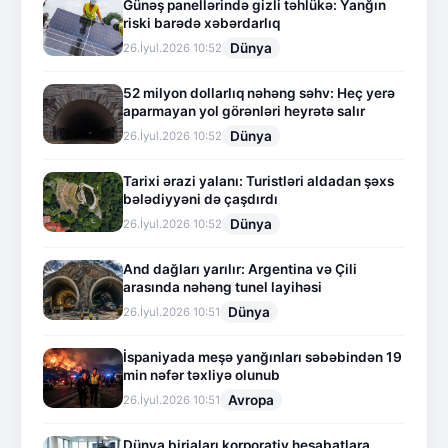
Günəş panellərində gizli təhlükə: Yanğın
riski barədə xəbərdarlıq
Dünya
26.İyul.2026 10:52
52 milyon dollarlıq nəhəng səhv: Heç yerə
aparmayan yol görənləri heyrətə salır
Dünya
26.İyul.2026 10:52
Tarixi ərazi yalanı: Turistləri aldadan şəxs
bələdiyyəni də çaşdırdı
Dünya
26.İyul.2026 10:52
And dağları yarılır: Argentina və Çili
arasında nəhəng tunel layihəsi
Dünya
26.İyul.2026 10:51
İspaniyada meşə yanğınları səbəbindən 19
min nəfər təxliyə olunub
Avropa
26.İyul.2026 10:51
Dünya birjaları korporativ hesabatlara