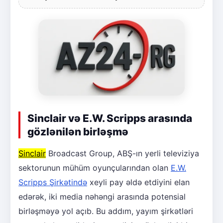
Sinclair və E.W. Scripps arasında
gözlənilən birləşmə
Sinclair
Broadcast Group, ABŞ-ın yerli televiziya
sektorunun mühüm oyunçularından olan
E.W.
Scripps Şirkətində
xeyli pay əldə etdiyini elan
edərək, iki media nəhəngi arasında potensial
birləşməyə yol açıb. Bu addım, yayım şirkətləri