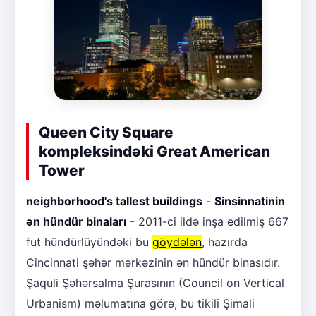
Queen City Square
kompleksindəki Great American
Tower
neighborhood's tallest buildings
-
Sinsinnatinin
ən hündür binaları
- 2011-ci ildə inşa edilmiş 667
fut hündürlüyündəki bu
göydələn
, hazırda
Cincinnati şəhər mərkəzinin ən hündür binasıdır.
Şaquli Şəhərsalma Şurasının (Council on Vertical
Urbanism) məlumatına görə, bu tikili Şimali