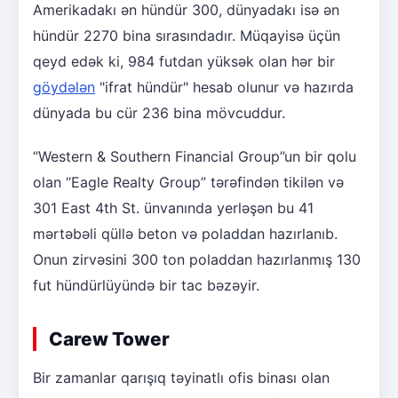
Amerikadakı ən hündür 300, dünyadakı isə ən
hündür 2270 bina sırasındadır. Müqayisə üçün
qeyd edək ki, 984 futdan yüksək olan hər bir
göydələn
"ifrat hündür" hesab olunur və hazırda
dünyada bu cür 236 bina mövcuddur.
“Western & Southern Financial Group”un bir qolu
olan “Eagle Realty Group” tərəfindən tikilən və
301 East 4th St. ünvanında yerləşən bu 41
mərtəbəli qüllə beton və poladdan hazırlanıb.
Onun zirvəsini 300 ton poladdan hazırlanmış 130
fut hündürlüyündə bir tac bəzəyir.
Carew Tower
Bir zamanlar qarışıq təyinatlı ofis binası olan