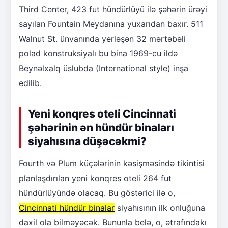
Third Center, 423 fut hündürlüyü ilə şəhərin ürəyi
sayılan Fountain Meydanına yuxarıdan baxır. 511
Walnut St. ünvanında yerləşən 32 mərtəbəli
polad konstruksiyalı bu bina 1969-cu ildə
Beynəlxalq üslubda (International style) inşa
edilib.
Yeni konqres oteli Cincinnati
şəhərinin ən hündür binaları
siyahısına düşəcəkmi?
Fourth və Plum küçələrinin kəsişməsində tikintisi
planlaşdırılan yeni konqres oteli 264 fut
hündürlüyündə olacaq. Bu göstərici ilə o,
Cincinnati hündür binalar
siyahısının ilk onluğuna
daxil ola bilməyəcək. Bununla belə, o, ətrafındakı