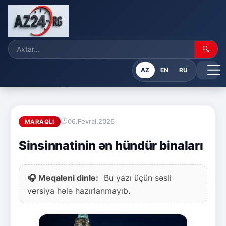
🔍
AZ
EN
RU
06.Fevral.2026
MARAQLI
Sinsinnatinin ən hündür binaları
🎧 Məqaləni dinlə:
Bu yazı üçün səsli
versiya hələ hazırlanmayıb.