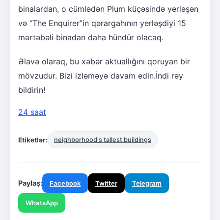
binalardan, o cümlədən Plum küçəsində yerləşən
və “The Enquirer”in qərargahının yerləşdiyi 15
mərtəbəli binadan daha hündür olacaq.
Əlavə olaraq, bu xəbər aktuallığını qoruyan bir
mövzudur. Bizi izləməyə davam edin.İndi rəy
bildirin!
24 saat
Etiketlər:
neighborhood's tallest buildings
Paylaş:
Facebook
Twitter
Telegram
WhatsApp