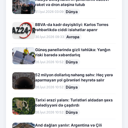
raket və dron atəşinə tutub
Dünya
31.İyul.2026 03:09
BBVA-da kadr dəyişikliyi: Karlos Torres
rəhbərlikdə ciddi islahatlar aparır
Avropa
30.İyul.2026 09:33
Günəş panellərində gizli təhlükə: Yanğın
riski barədə xəbərdarlıq
Dünya
26.İyul.2026 10:52
52 milyon dollarlıq nəhəng səhv: Heç yerə
aparmayan yol görənləri heyrətə salır
Dünya
26.İyul.2026 10:52
Tarixi ərazi yalanı: Turistləri aldadan şəxs
bələdiyyəni də çaşdırdı
Dünya
26.İyul.2026 10:52
And dağları yarılır: Argentina və Çili