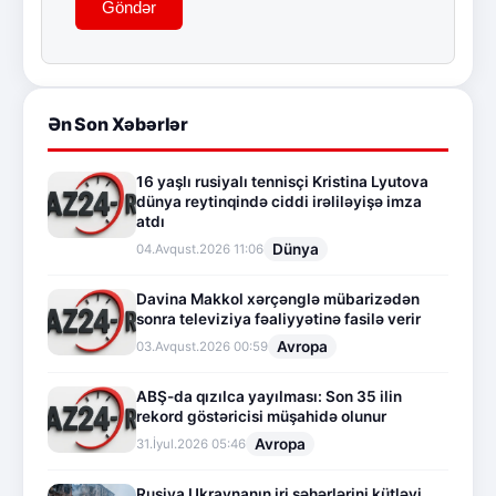
Göndər
Ən Son Xəbərlər
16 yaşlı rusiyalı tennisçi Kristina Lyutova
dünya reytinqində ciddi irəliləyişə imza
atdı
Dünya
04.Avqust.2026 11:06
Davina Makkol xərçənglə mübarizədən
sonra televiziya fəaliyyətinə fasilə verir
Avropa
03.Avqust.2026 00:59
ABŞ-da qızılca yayılması: Son 35 ilin
rekord göstəricisi müşahidə olunur
Avropa
31.İyul.2026 05:46
Rusiya Ukraynanın iri şəhərlərini kütləvi