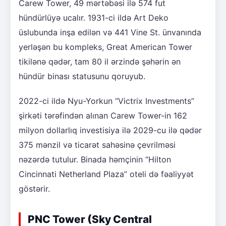
Carew Tower, 49 mərtəbəsi ilə 574 fut
hündürlüyə ucalır. 1931-ci ildə Art Deko
üslubunda inşa edilən və 441 Vine St. ünvanında
yerləşən bu kompleks, Great American Tower
tikilənə qədər, tam 80 il ərzində şəhərin ən
hündür binası statusunu qoruyub.
2022-ci ildə Nyu-Yorkun “Victrix Investments”
şirkəti tərəfindən alınan Carew Tower-in 162
milyon dollarlıq investisiya ilə 2029-cu ilə qədər
375 mənzil və ticarət sahəsinə çevrilməsi
nəzərdə tutulur. Binada həmçinin “Hilton
Cincinnati Netherland Plaza” oteli də fəaliyyət
göstərir.
PNC Tower (Sky Central