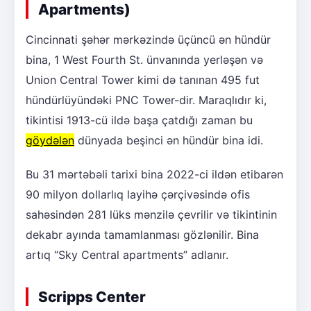
Apartments)
Cincinnati şəhər mərkəzində üçüncü ən hündür
bina, 1 West Fourth St. ünvanında yerləşən və
Union Central Tower kimi də tanınan 495 fut
hündürlüyündəki PNC Tower-dir. Maraqlıdır ki,
tikintisi 1913-cü ildə başa çatdığı zaman bu
göydələn
dünyada beşinci ən hündür bina idi.
Bu 31 mərtəbəli tarixi bina 2022-ci ildən etibarən
90 milyon dollarlıq layihə çərçivəsində ofis
sahəsindən 281 lüks mənzilə çevrilir və tikintinin
dekabr ayında tamamlanması gözlənilir. Bina
artıq “Sky Central apartments” adlanır.
Scripps Center