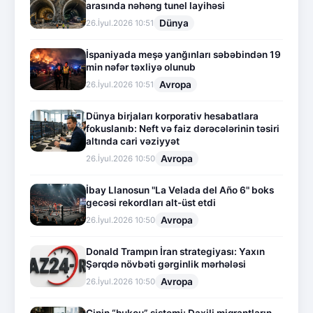
arasında nəhəng tunel layihəsi
Dünya
26.İyul.2026 10:51
İspaniyada meşə yanğınları səbəbindən 19
min nəfər təxliyə olunub
Avropa
26.İyul.2026 10:51
Dünya birjaları korporativ hesabatlara
fokuslanıb: Neft və faiz dərəcələrinin təsiri
altında cari vəziyyət
Avropa
26.İyul.2026 10:50
İbay Llanosun "La Velada del Año 6" boks
gecəsi rekordları alt-üst etdi
Avropa
26.İyul.2026 10:50
Donald Trampın İran strategiyası: Yaxın
Şərqdə növbəti gərginlik mərhələsi
Avropa
26.İyul.2026 10:50
Çinin “hukou” sistemi: Daxili miqrantların