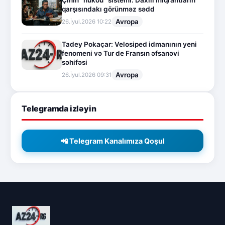
qarşısındakı görünməz sədd
Avropa
26.İyul.2026 10:22
Tadey Pokaçar: Velosiped idmanının yeni
fenomeni və Tur de Fransın əfsanəvi
səhifəsi
Avropa
26.İyul.2026 09:31
Telegramda izləyin
📲 Telegram Kanalımıza Qoşul