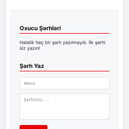
Oxucu Şərhləri
Hələlik heç bir şərh yazılmayıb. İlk şərhi
siz yazın!
Şərh Yaz