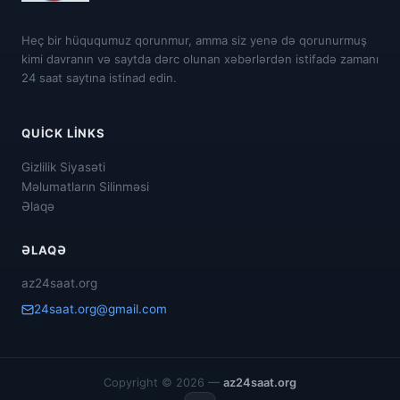
Heç bir hüququmuz qorunmur, amma siz yenə də qorunurmuş
kimi davranın və saytda dərc olunan xəbərlərdən istifadə zamanı
24 saat saytına istinad edin.
QUICK LINKS
Gizlilik Siyasəti
Məlumatların Silinməsi
Əlaqə
ƏLAQƏ
az24saat.org
24saat.org@gmail.com
Copyright © 2026 —
az24saat.org