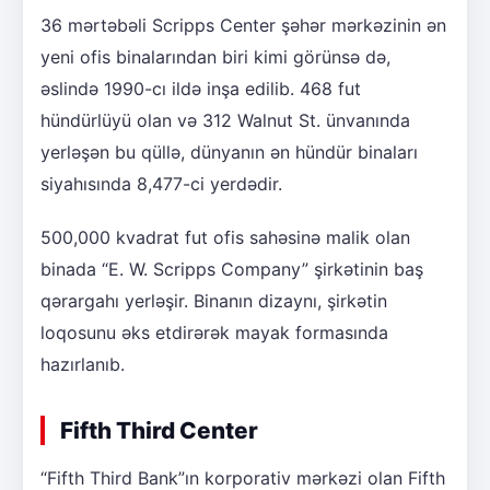
36 mərtəbəli Scripps Center şəhər mərkəzinin ən
yeni ofis binalarından biri kimi görünsə də,
əslində 1990-cı ildə inşa edilib. 468 fut
hündürlüyü olan və 312 Walnut St. ünvanında
yerləşən bu qüllə, dünyanın ən hündür binaları
siyahısında 8,477-ci yerdədir.
500,000 kvadrat fut ofis sahəsinə malik olan
binada “E. W. Scripps Company” şirkətinin baş
qərargahı yerləşir. Binanın dizaynı, şirkətin
loqosunu əks etdirərək mayak formasında
hazırlanıb.
Fifth Third Center
“Fifth Third Bank”ın korporativ mərkəzi olan Fifth