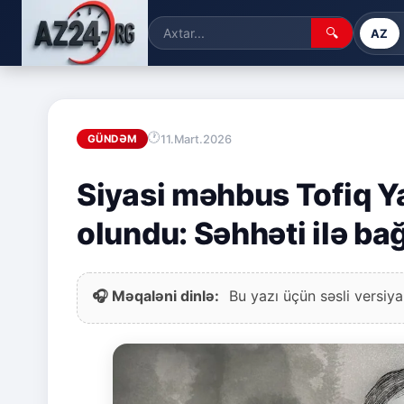
🔍
AZ
11.Mart.2026
GÜNDƏM
Siyasi məhbus Tofiq 
olundu: Səhhəti ilə ba
🎧 Məqaləni dinlə:
Bu yazı üçün səsli versiya