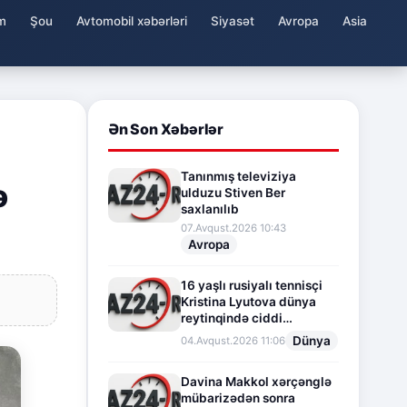
m
Şou
Avtomobil xəbərləri
Siyasət
Avropa
Asia
Ən Son Xəbərlər
Tanınmış televiziya
ə
ulduzu Stiven Ber
saxlanılıb
07.Avqust.2026 10:43
Avropa
16 yaşlı rusiyalı tennisçi
Kristina Lyutova dünya
reytinqində ciddi
irəliləyişə imza atdı
Dünya
04.Avqust.2026 11:06
Davina Makkol xərçənglə
mübarizədən sonra