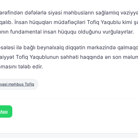
ərəfindən dəfələrlə siyasi məhbusların sağlamlıq vəziyy
alıb. İnsan hüquqları müdafiəçiləri Tofiq Yaqublu kimi ş
ının fundamental insan hüququ olduğunu vurğulayırlar.
ələsi ilə bağlı beynəlxalq diqqətin mərkəzində qalmaq
imaiyyət Tofiq Yaqublunun səhhəti haqqında ən son məlum
masını tələb edir.
iyasi məhbus Tofiq
sApp