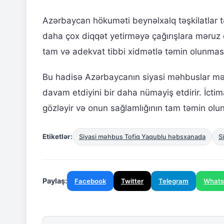
Azərbaycan hökuməti beynəlxalq təşkilatlar t
daha çox diqqət yetirməyə çağırışlara məruz q
tam və adekvat tibbi xidmətlə təmin olunmas
Bu hadisə Azərbaycanın siyasi məhbuslar məs
davam etdiyini bir daha nümayiş etdirir. İct
gözləyir və onun sağlamlığının tam təmin olun
Etiketlər:
Siyasi məhbus Tofiq Yaqublu həbsxanada
S
Paylaş:
Facebook
Twitter
Telegram
What