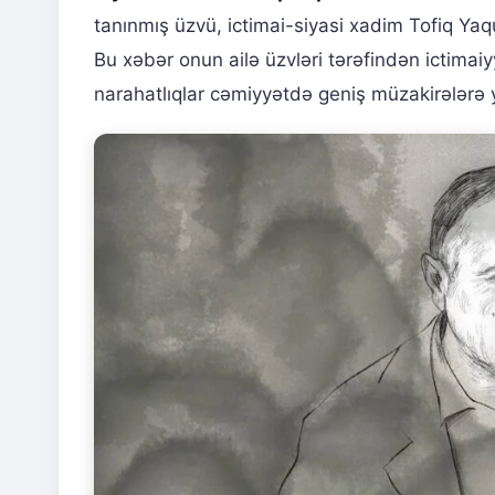
tanınmış üzvü, ictimai-siyasi xadim Tofiq Y
Bu xəbər onun ailə üzvləri tərəfindən ictimaiy
narahatlıqlar cəmiyyətdə geniş müzakirələrə 