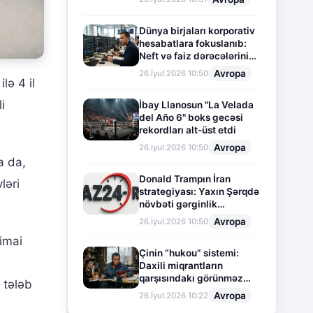
Dünya birjaları korporativ
hesabatlara fokuslanıb:
Neft və faiz dərəcələrinin
təsiri altında cari vəziyyət
Avropa
26.İyul.2026 10:50
lə 4 il
i
İbay Llanosun "La Velada
del Año 6" boks gecəsi
rekordları alt-üst etdi
Avropa
26.İyul.2026 10:50
a da,
Donald Trampın İran
ləri
strategiyası: Yaxın Şərqdə
növbəti gərginlik
mərhələsi
Avropa
26.İyul.2026 10:50
timai
Çinin “hukou” sistemi:
Daxili miqrantların
qarşısındakı görünməz
 tələb
sədd
Avropa
26.İyul.2026 10:22