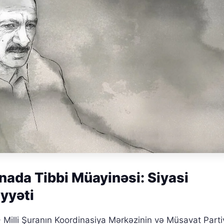
ada Tibbi Müayinəsi: Siyasi
yyəti
 Milli Şuranın Koordinasiya Mərkəzinin və Müsavat Parti