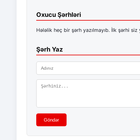
Oxucu Şərhləri
Hələlik heç bir şərh yazılmayıb. İlk şərhi siz 
Şərh Yaz
Göndər