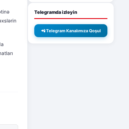
ətinə
Telegramda izləyin
əxslərin
📲 Telegram Kanalımıza Qoşul
da
atları