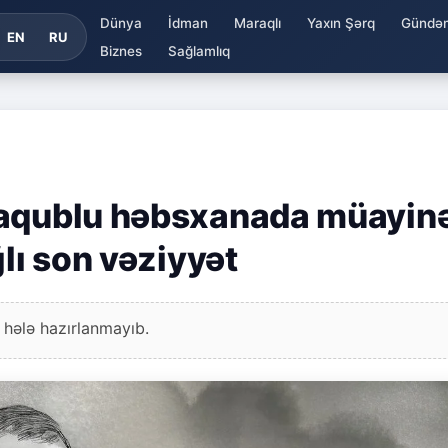
Dünya
İdman
Maraqlı
Yaxın Şərq
Gündə
EN
RU
Biznes
Sağlamlıq
Yaqublu həbsxanada müayin
ğlı son vəziyyət
 hələ hazırlanmayıb.