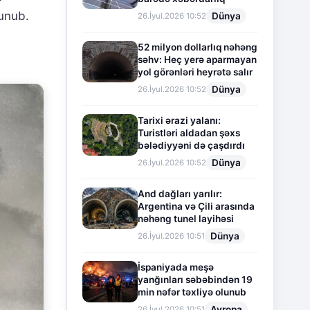
lunub.
Dünya
26.İyul.2026 10:52
52 milyon dollarlıq nəhəng
səhv: Heç yerə aparmayan
yol görənləri heyrətə salır
Dünya
26.İyul.2026 10:52
Tarixi ərazi yalanı:
Turistləri aldadan şəxs
bələdiyyəni də çaşdırdı
Dünya
26.İyul.2026 10:52
And dağları yarılır:
Argentina və Çili arasında
nəhəng tunel layihəsi
Dünya
26.İyul.2026 10:51
İspaniyada meşə
yanğınları səbəbindən 19
min nəfər təxliyə olunub
Avropa
26.İyul.2026 10:51