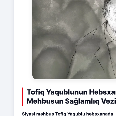
Tofiq Yaqublunun Həbsxan
Məhbusun Sağlamlıq Vəzi
Siyasi məhbus Tofiq Yaqublu həbsxanada
-