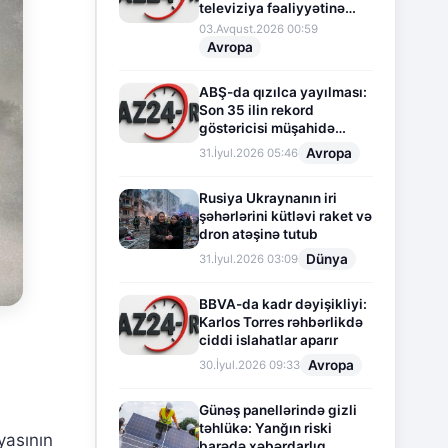
televiziya fəaliyyətinə
fasilə verir
03.Avqust.2026 00:59
Avropa
ABŞ-da qızılca yayılması:
Son 35 ilin rekord
göstəricisi müşahidə
olunur
Avropa
31.İyul.2026 05:46
Rusiya Ukraynanın iri
şəhərlərini kütləvi raket və
dron atəşinə tutub
Dünya
31.İyul.2026 03:09
BBVA-da kadr dəyişikliyi:
Karlos Torres rəhbərlikdə
ciddi islahatlar aparır
Avropa
30.İyul.2026 09:33
Günəş panellərində gizli
təhlükə: Yanğın riski
yasının
barədə xəbərdarlıq