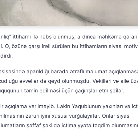
nlıq” ittihamı ilə həbs olunmuş, ardınca məhkəmə qərarı i
, özünə qarşı irəli sürülən bu ittihamların siyasi motivl
dirdi.
sisəsində aparıldığı barədə ətraflı məlumat açıqlanmas
luğu əvvəllər də qeyd olunmuşdu. Vəkilləri və ailə üzv
ququnun təmin edilməsi üçün çağırışlar etmişdilər.
 bir açıqlama verilməyib. Lakin Yaqublunun yaxınları və ic
lmasının zəruriliyini xüsusi vurğulayırlar. Onlar siyasi
umatların şəffaf şəkildə ictimaiyyətə təqdim olunmasını