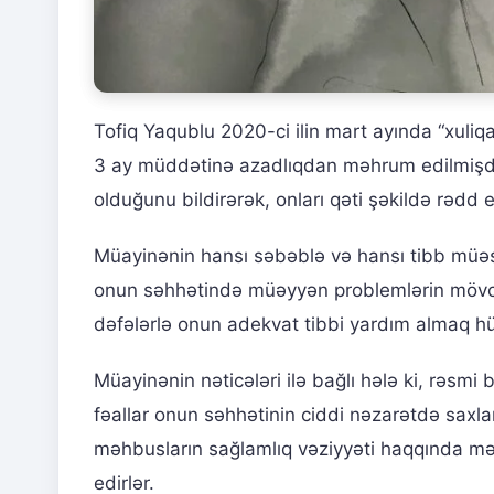
Tofiq Yaqublu 2020-ci ilin mart ayında “xuliqa
3 ay müddətinə azadlıqdan məhrum edilmişdi. O
olduğunu bildirərək, onları qəti şəkildə rədd e
Müayinənin hansı səbəblə və hansı tibb müəs
onun səhhətində müəyyən problemlərin mövcud
dəfələrlə onun adekvat tibbi yardım almaq hü
Müayinənin nəticələri ilə bağlı hələ ki, rəsmi
fəallar onun səhhətinin ciddi nəzarətdə saxlanı
məhbusların sağlamlıq vəziyyəti haqqında məl
edirlər.