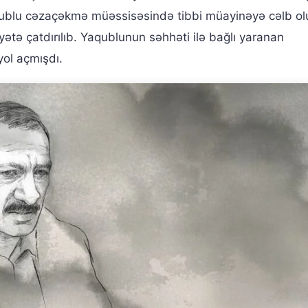
aqublu cəzaçəkmə müəssisəsində tibbi müayinəyə cəlb o
yətə çatdırılıb. Yaqublunun səhhəti ilə bağlı yaranan
yol açmışdı.