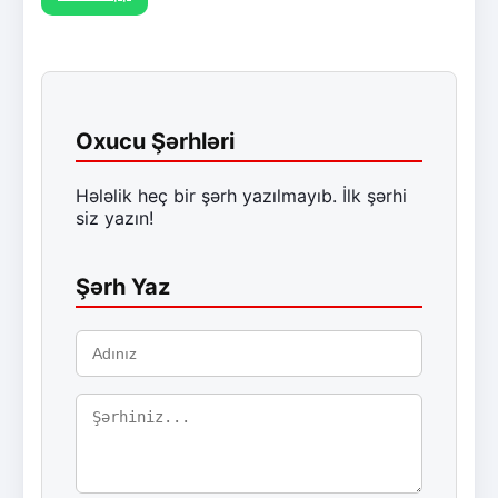
Oxucu Şərhləri
Hələlik heç bir şərh yazılmayıb. İlk şərhi
siz yazın!
Şərh Yaz