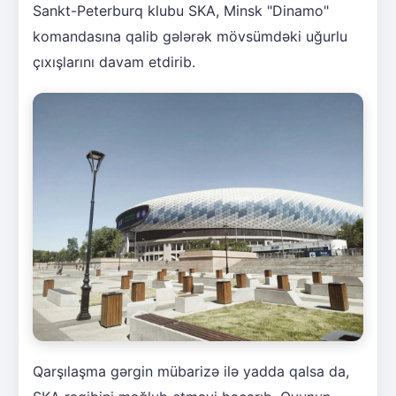
Sankt-Peterburq klubu SKA, Minsk "Dinamo"
komandasına qalib gələrək mövsümdəki uğurlu
çıxışlarını davam etdirib.
Qarşılaşma gərgin mübarizə ilə yadda qalsa da,