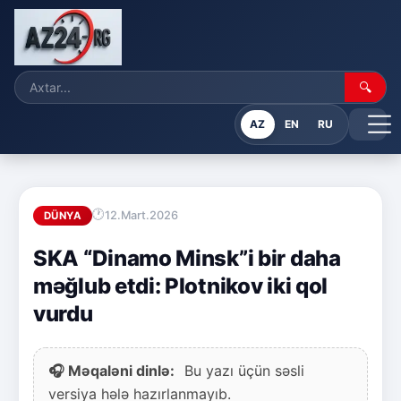
🔍
AZ
EN
RU
12.Mart.2026
DÜNYA
SKA “Dinamo Minsk”i bir daha
məğlub etdi: Plotnikov iki qol
vurdu
🎧 Məqaləni dinlə:
Bu yazı üçün səsli
versiya hələ hazırlanmayıb.