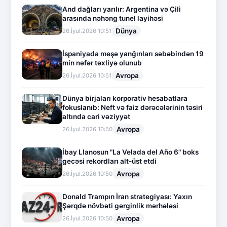
And dağları yarılır: Argentina və Çili
arasında nəhəng tunel layihəsi
Dünya
26.İyul.2026 10:51
İspaniyada meşə yanğınları səbəbindən 19
min nəfər təxliyə olunub
Avropa
26.İyul.2026 10:51
Dünya birjaları korporativ hesabatlara
fokuslanıb: Neft və faiz dərəcələrinin təsiri
altında cari vəziyyət
Avropa
26.İyul.2026 10:50
İbay Llanosun "La Velada del Año 6" boks
gecəsi rekordları alt-üst etdi
Avropa
26.İyul.2026 10:50
Donald Trampın İran strategiyası: Yaxın
Şərqdə növbəti gərginlik mərhələsi
Avropa
26.İyul.2026 10:50