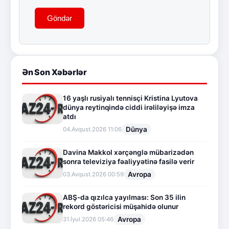
Göndər
Ən Son Xəbərlər
16 yaşlı rusiyalı tennisçi Kristina Lyutova
dünya reytinqində ciddi irəliləyişə imza
atdı
Dünya
04.Avqust.2026 11:06
Davina Makkol xərçənglə mübarizədən
sonra televiziya fəaliyyətinə fasilə verir
Avropa
03.Avqust.2026 00:59
ABŞ-da qızılca yayılması: Son 35 ilin
rekord göstəricisi müşahidə olunur
Avropa
31.İyul.2026 05:46