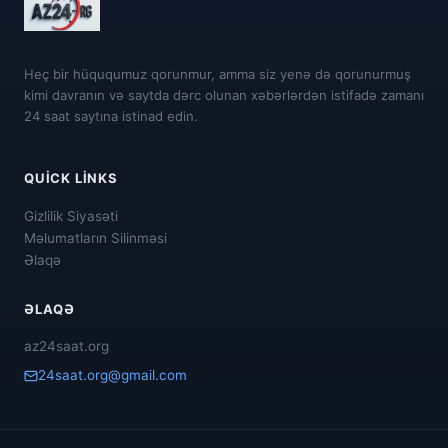
Heç bir hüququmuz qorunmur, amma siz yenə də qorunurmuş
kimi davranın və saytda dərc olunan xəbərlərdən istifadə zamanı
24 saat saytına istinad edin.
QUICK LINKS
Gizlilik Siyasəti
Məlumatların Silinməsi
Əlaqə
ƏLAQƏ
az24saat.org
24saat.org@gmail.com