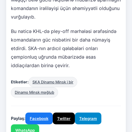
komandanın irəliləyişi üçün əhəmiyyətli olduğunu
vurğulayıb.
Bu nəticə KHL-də pley-off mərhələsi ərəfəsində
komandaların güc nisbətini bir daha nümayiş
etdirdi. SKA-nın ardıcıl qələbələri onları
çempionluq uğrunda mübarizədə əsas
iddiaçılardan birinə çevirir.
Etiketlər:
SKA Dinamo Minsk i bir
Dinamo Minsk məğlub
Paylaş:
Facebook
Twitter
Telegram
WhatsApp