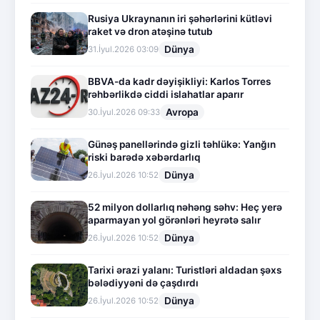
Rusiya Ukraynanın iri şəhərlərini kütləvi
raket və dron atəşinə tutub
Dünya
31.İyul.2026 03:09
BBVA-da kadr dəyişikliyi: Karlos Torres
rəhbərlikdə ciddi islahatlar aparır
Avropa
30.İyul.2026 09:33
Günəş panellərində gizli təhlükə: Yanğın
riski barədə xəbərdarlıq
Dünya
26.İyul.2026 10:52
52 milyon dollarlıq nəhəng səhv: Heç yerə
aparmayan yol görənləri heyrətə salır
Dünya
26.İyul.2026 10:52
Tarixi ərazi yalanı: Turistləri aldadan şəxs
bələdiyyəni də çaşdırdı
Dünya
26.İyul.2026 10:52