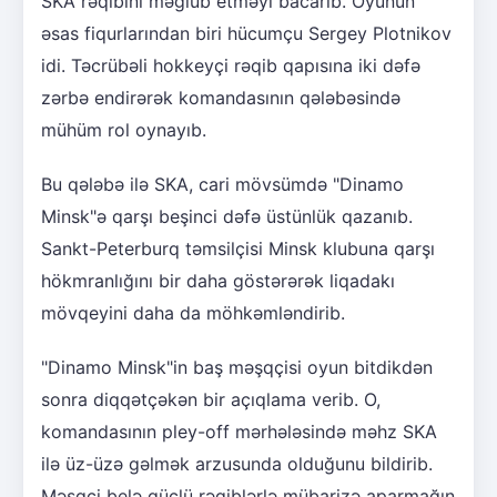
SKA rəqibini məğlub etməyi bacarıb. Oyunun
əsas fiqurlarından biri hücumçu Sergey Plotnikov
idi. Təcrübəli hokkeyçi rəqib qapısına iki dəfə
zərbə endirərək komandasının qələbəsində
mühüm rol oynayıb.
Bu qələbə ilə SKA, cari mövsümdə "Dinamo
Minsk"ə qarşı beşinci dəfə üstünlük qazanıb.
Sankt-Peterburq təmsilçisi Minsk klubuna qarşı
hökmranlığını bir daha göstərərək liqadakı
mövqeyini daha da möhkəmləndirib.
"Dinamo Minsk"in baş məşqçisi oyun bitdikdən
sonra diqqətçəkən bir açıqlama verib. O,
komandasının pley-off mərhələsində məhz SKA
ilə üz-üzə gəlmək arzusunda olduğunu bildirib.
Məşqçi belə güclü rəqiblərlə mübarizə aparmağın