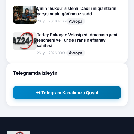
Çinin “hukou” sistemi: Daxili miqrantların
qarşısındakı görünməz sədd
Avropa
26.İyul.2026 10:22
Tadey Pokaçar: Velosiped idmanının yeni
fenomeni və Tur de Fransın əfsanəvi
səhifəsi
Avropa
26.İyul.2026 09:31
Telegramda izləyin
📲 Telegram Kanalımıza Qoşul